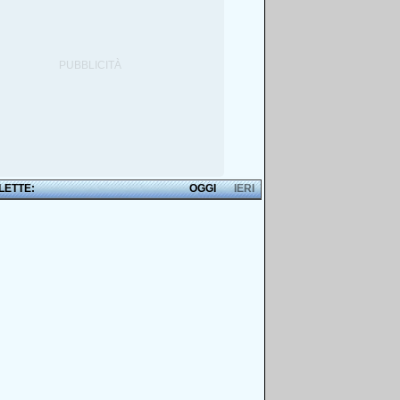
 LETTE:
OGGI
IERI