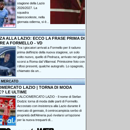
stagione della Lazio
2026/2027. La
squadra
biancoceleste, nella
giornata odierna, si è...
A ALLA LAZIO: ECCO LA FRASE PRIMA DI
RE A FORMELLO - VD
Tra i giocatori arrivati a Formello per il raduno
prima dell'inizio della nuova stagione, un solo
volto nuovo, quello di Pedraza, arrivato nei giorni
scorsi a Roma dal Villarreal. Primissime foto con
i tifosi presenti, qualche autografo. Lo spagnolo,
chiamato da un...
I MERCATO
OMERCATO LAZIO | TORNA DI MODA
C? LE ULTIME
CALCIOMERCATO LAZIO - Il nome di Stefan
Dodzic torna di moda dalle parti di Formello.
Accostato con insistenza alla Lazio durante il
mercato di gennaio, il centrocampista serbo di
proprietà dell'Almeria può rivelarsi un'opzione
per la nuova trequarti di...