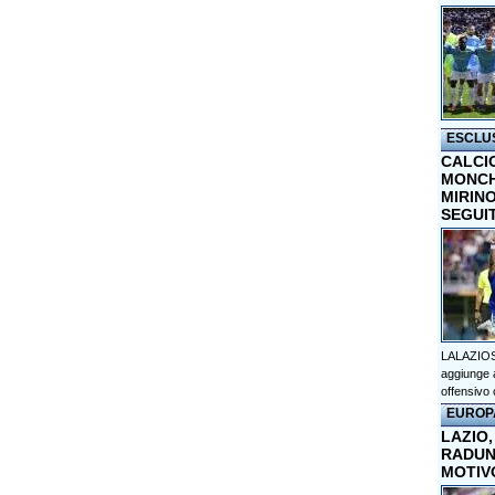
ESCLU
CALCI
MONCHI
MIRINO
SEGUI
LALAZIOS
aggiunge a
offensivo 
EUROP
LAZIO,
RADUN
MOTIV