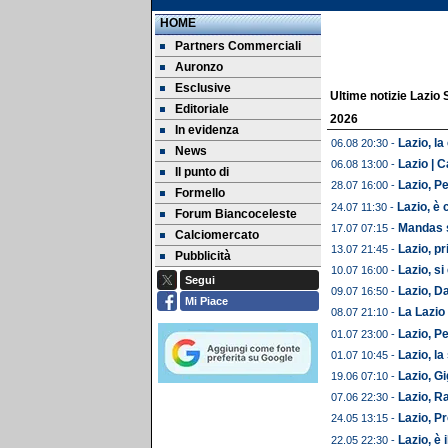
HOME
Partners Commerciali
Auronzo
Esclusive
Ultime notizie Lazio 
Editoriale
2026
In evidenza
Lazio, la
06.08 20:30 -
News
Lazio | C
06.08 13:00 -
Il punto di
Lazio, Pe
28.07 16:00 -
Formello
Lazio, è 
24.07 11:30 -
Forum Biancoceleste
Mandas s
17.07 07:15 -
Calciomercato
Lazio, pr
13.07 21:45 -
Pubblicità
Lazio, si
10.07 16:00 -
Segui
Lazio, D
09.07 16:50 -
Mi Piace
La Lazio 
08.07 21:10 -
Lazio, Pe
01.07 23:00 -
Lazio, l
01.07 10:45 -
Lazio, Gi
19.06 07:10 -
Lazio, R
07.06 22:30 -
Lazio, P
24.05 13:15 -
Lazio, è 
22.05 22:30 -