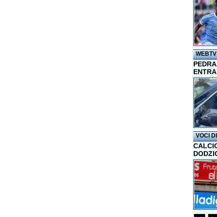
WEBTV
PEDRAZ
ENTRA
VOCI D
CALCI
DODZI