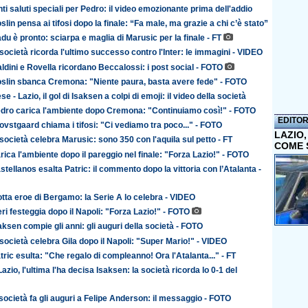
nti saluti speciali per Pedro: il video emozionante prima dell'addio
slin pensa ai tifosi dopo la finale: “Fa male, ma grazie a chi c’è stato”
du è pronto: sciarpa e maglia di Marusic per la finale - FT
 società ricorda l'ultimo successo contro l'Inter: le immagini - VIDEO
aldini e Rovella ricordano Beccalossi: i post social - FOTO
oslin sbanca Cremona: "Niente paura, basta avere fede" - FOTO
 - Lazio, il gol di Isaksen a colpi di emoji: il video della società
edro carica l'ambiente dopo Cremona: "Continuiamo così!" - FOTO
EDITOR
rovstgaard chiama i tifosi: "Ci vediamo tra poco..." - FOTO
LAZIO
 società celebra Marusic: sono 350 con l'aquila sul petto - FT
COME 
rica l'ambiente dopo il pareggio nel finale: "Forza Lazio!" - FOTO
stellanos esalta Patric: il commento dopo la vittoria con l’Atalanta -
otta eroe di Bergamo: la Serie A lo celebra - VIDEO
ri festeggia dopo il Napoli: "Forza Lazio!" - FOTO
aksen compie gli anni: gli auguri della società - FOTO
 società celebra Gila dopo il Napoli: "Super Mario!" - VIDEO
tric esulta: "Che regalo di compleanno! Ora l'Atalanta..." - FT
Lazio, l'ultima l'ha decisa Isaksen: la società ricorda lo 0-1 del
 società fa gli auguri a Felipe Anderson: il messaggio - FOTO