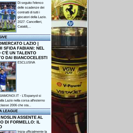
Di seguito l'elenco
delle scadenze dei
contratti di tutti i
giocatori della Lazio.
2027: Cancellieri,
Cataldi,...
SIVE
OMERCATO LAZIO |
 SFIDA FABIANI: NEL
 C'È UN TALENTO
TO DAI BIANCOCELESTI
ESCLUSIVA
IAMONOI.IT - L'Espanyol si
lla Lazio nella corsa all'esterno
classe 2006 che sta...
A LEAGUE
 NOSLIN ASSENTE AL
O DI FORMELLO: IL
O
Inizia ufficialmente la