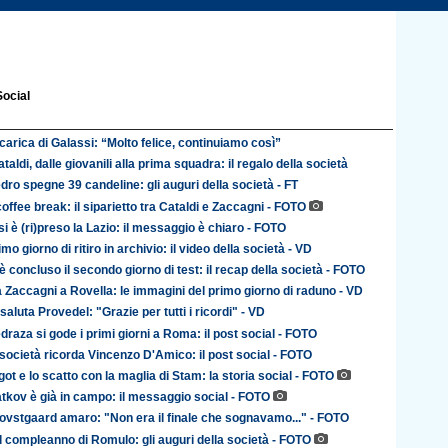
Social
 carica di Galassi: “Molto felice, continuiamo così”
ataldi, dalle giovanili alla prima squadra: il regalo della società
dro spegne 39 candeline: gli auguri della società - FT
coffee break: il siparietto tra Cataldi e Zaccagni - FOTO
i è (ri)preso la Lazio: il messaggio è chiaro - FOTO
imo giorno di ritiro in archivio: il video della società - VD
 è concluso il secondo giorno di test: il recap della società - FOTO
a Zaccagni a Rovella: le immagini del primo giorno di raduno - VD
saluta Provedel: "Grazie per tutti i ricordi" - VD
draza si gode i primi giorni a Roma: il post social - FOTO
a società ricorda Vincenzo D'Amico: il post social - FOTO
got e lo scatto con la maglia di Stam: la storia social - FOTO
atkov è già in campo: il messaggio social - FOTO
rovstgaard amaro: "Non era il finale che sognavamo..." - FOTO
il compleanno di Romulo: gli auguri della società - FOTO