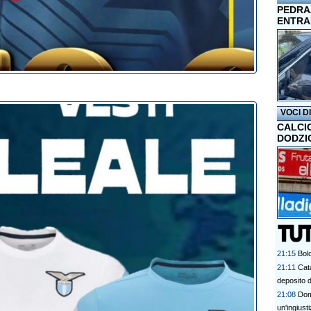
PEDRAZ
ENTRA
VOCI D
CALCI
DODZI
21:15
Bol
21:11
Cata
deposito d
21:08
Doma
un'ingiust