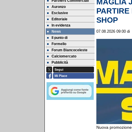
MAGLIA J
Partners Commerciali
Auronzo
PARTIRE 
Esclusive
SHOP
Editoriale
In evidenza
News
07.08.2026 09:00
d
Il punto di
Formello
Forum Biancoceleste
Calciomercato
Pubblicità
Segui
Mi Piace
Nuova promozione i