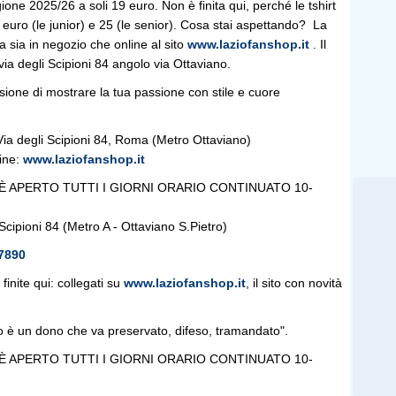
gione 2025/26 a soli 19 euro. Non è finita qui, perché le tshirt
euro (le junior) e 25 (le senior). Cosa stai aspettando? La
 sia in negozio che online al sito
www.laziofanshop.it
. Il
 via degli Scipioni 84 angolo via Ottaviano.
ione di mostrare la tua passione con stile e cuore
ia degli Scipioni 84, Roma (Metro Ottaviano)
ine:
www.laziofanshop.it
È APERTO TUTTI I GIORNI ORARIO CONTINUATO 10-
Scipioni 84 (Metro A - Ottaviano S.Pietro)
7890
finite qui: collegati su
www.laziofanshop.it
, il sito con novità
io è un dono che va preservato, difeso, tramandato".
È APERTO TUTTI I GIORNI ORARIO CONTINUATO 10-