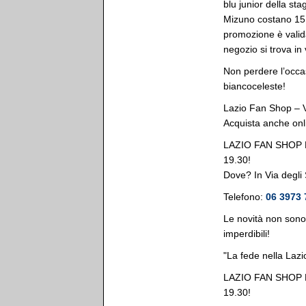
blu junior della sta
Mizuno costano 15 
promozione è valida
negozio si trova in
Non perdere l’occas
biancoceleste!
Lazio Fan Shop – V
Acquista anche onl
LAZIO FAN SHOP 
19.30!
Dove? In Via degli 
Telefono:
06 3973 
Le novità non sono 
imperdibili!
"La fede nella Laz
LAZIO FAN SHOP 
19.30!