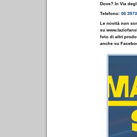
Dove? In Via degli
Telefono:
06 3973
Le novità non sono
su www.laziofansho
foto di altri prod
anche su Facebo