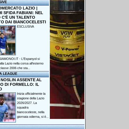
SIVE
OMERCATO LAZIO |
 SFIDA FABIANI: NEL
 C'È UN TALENTO
TO DAI BIANCOCELESTI
ESCLUSIVA
IAMONOI.IT - L'Espanyol si
lla Lazio nella corsa all'esterno
classe 2006 che sta...
A LEAGUE
 NOSLIN ASSENTE AL
O DI FORMELLO: IL
O
Inizia ufficialmente la
stagione della Lazio
2026/2027. La
squadra
biancoceleste, nella
giornata odierna, si è...