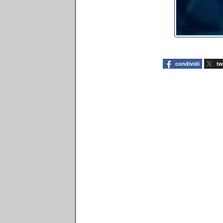
condividi
tw