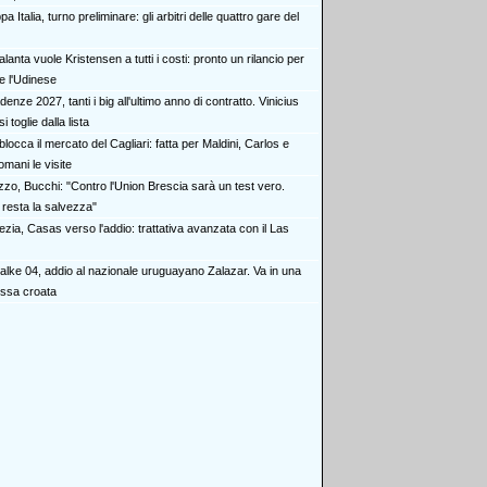
a Italia, turno preliminare: gli arbitri delle quattro gare del
alanta vuole Kristensen a tutti i costi: pronto un rilancio per
e l'Udinese
enze 2027, tanti i big all'ultimo anno di contratto. Vinicius
i toglie dalla lista
blocca il mercato del Cagliari: fatta per Maldini, Carlos e
omani le visite
zzo, Bucchi: "Contro l'Union Brescia sarà un test vero.
o resta la salvezza"
zia, Casas verso l'addio: trattativa avanzata con il Las
alke 04, addio al nazionale uruguayano Zalazar. Va in una
ssa croata