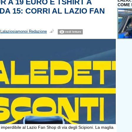
R A 19 EURO E TSHIRT A
LAZIO
COME 
DA 15: CORRI AL LAZIO FAN
i
Lalaziosiamonoi Redazione
vedi letture
mperdibile al Lazio Fan Shop di via degli Scipioni. La maglia