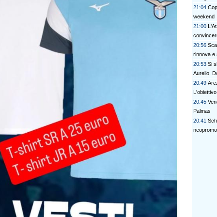
21:04
Copp
weekend
21:00
L'At
convincer
20:56
Scad
rinnova e s
20:53
Si s
Aurelio. D
20:49
Are
L'obiettiv
20:45
Vene
Palmas
20:41
Sch
neopromo