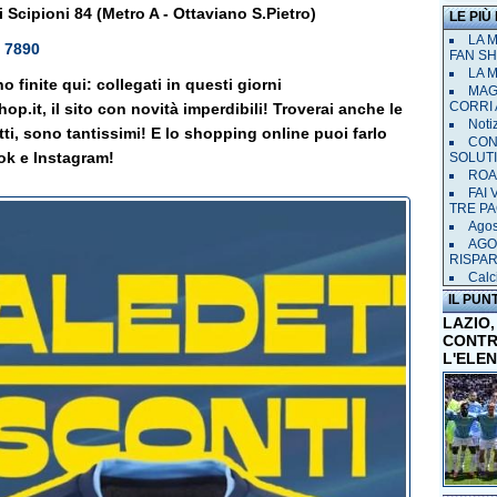
 Scipioni 84 (Metro A - Ottaviano S.Pietro)
LE PIÙ
LA 
 7890
FAN SH
LA 
 finite qui: collegati in questi giorni
MAGL
CORRI 
p.it, il sito con novità imperdibili! Troverai anche le
Notiz
otti, sono tantissimi! E lo shopping online puoi farlo
CON
ok e Instagram!
SOLUT
ROAD
FAI
TRE P
Agost
AGO
RISPA
Calci
IL PUN
LAZIO,
CONTR
L'ELE