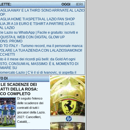
 LETTE:
OGGI
IERI
MAGLIA AWAY E LA THIRD SONO ARRIVATE AL LAZIO
OP:
MAGLIA HOME TI ASPETTA AL LAZIO FAN SHOP
IA JR A 19 EURO E TSHIRT A PARTIRE DA 15:
AL LAZIO
ie Lazio su WhatsApp | Facile e gratuito: iscriviti e
QUISTA IL WEB CON DIGITAL GLOW UP
IONS: PROMO
 TO ITALY - Turismo record, ma il personale manca:
 VOLARE LA TUA AZIENDA CON LALAZIOSIAMONOI!
ACCHETTI
o è il mese dei ricordi più belli: da Gold Art ogni
STO, CONSUMI AL MASSIMO: È IL MOMENTO DI
RMIARE SU
omercato Lazio | C’è il sì di Ivanovic, si aspetta il
TO DI
 LE SCADENZE DEI
ATTI DELLA ROSA:
NCO COMPLETO
Di seguito l'elenco
delle scadenze dei
contratti di tutti i
giocatori della Lazio.
2027: Cancellieri,
Cataldi,...