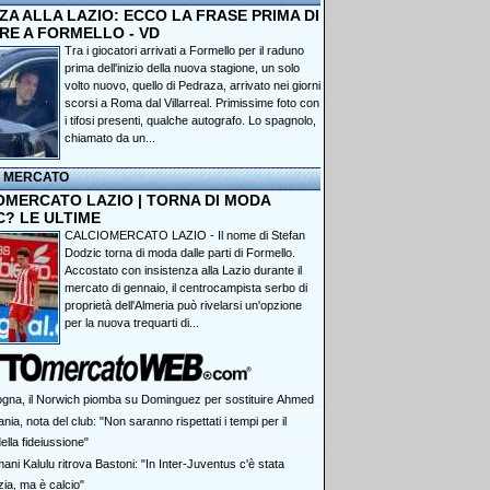
A ALLA LAZIO: ECCO LA FRASE PRIMA DI
RE A FORMELLO - VD
Tra i giocatori arrivati a Formello per il raduno
prima dell'inizio della nuova stagione, un solo
volto nuovo, quello di Pedraza, arrivato nei giorni
scorsi a Roma dal Villarreal. Primissime foto con
i tifosi presenti, qualche autografo. Lo spagnolo,
chiamato da un...
I MERCATO
OMERCATO LAZIO | TORNA DI MODA
C? LE ULTIME
CALCIOMERCATO LAZIO - Il nome di Stefan
Dodzic torna di moda dalle parti di Formello.
Accostato con insistenza alla Lazio durante il
mercato di gennaio, il centrocampista serbo di
proprietà dell'Almeria può rivelarsi un'opzione
per la nuova trequarti di...
ogna, il Norwich piomba su Dominguez per sostituire Ahmed
nia, nota del club: "Non saranno rispettati i tempi per il
ella fideiussione"
ni Kalulu ritrova Bastoni: "In Inter-Juventus c'è stata
izia, ma è calcio"