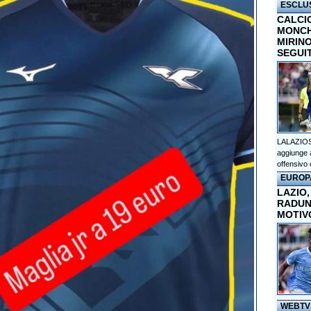
ESCLU
CALCI
MONCHI
MIRINO
SEGUI
LALAZIOS
aggiunge a
offensivo 
EUROP
LAZIO,
RADUN
MOTIV
WEBTV