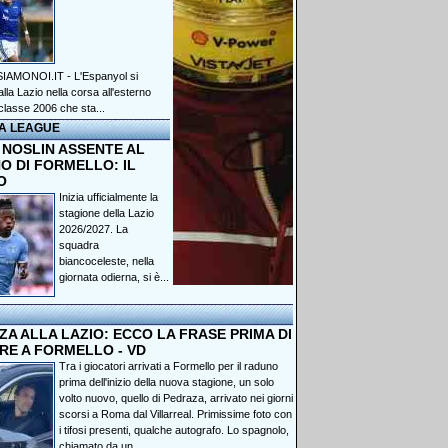
IAMONOI.IT - L'Espanyol si
lla Lazio nella corsa all'esterno
classe 2006 che sta...
A LEAGUE
 NOSLIN ASSENTE AL
O DI FORMELLO: IL
O
Inizia ufficialmente la
stagione della Lazio
2026/2027. La
squadra
biancoceleste, nella
giornata odierna, si è...
A ALLA LAZIO: ECCO LA FRASE PRIMA DI
RE A FORMELLO - VD
Tra i giocatori arrivati a Formello per il raduno
prima dell'inizio della nuova stagione, un solo
volto nuovo, quello di Pedraza, arrivato nei giorni
scorsi a Roma dal Villarreal. Primissime foto con
i tifosi presenti, qualche autografo. Lo spagnolo,
chiamato da un...