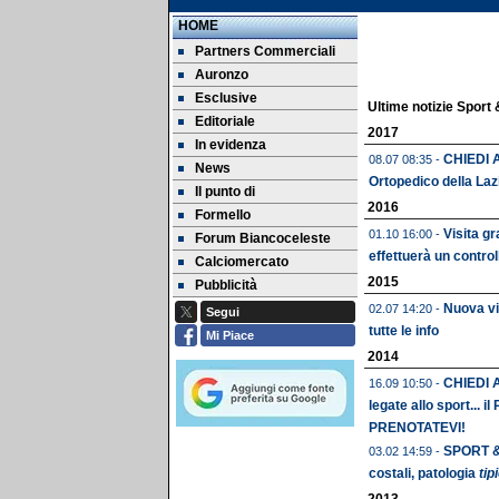
HOME
Partners Commerciali
Auronzo
Esclusive
Ultime notizie Sport
Editoriale
2017
In evidenza
CHIEDI A
08.07 08:35 -
News
Ortopedico della Laz
Il punto di
2016
Formello
Visita gr
01.10 16:00 -
Forum Biancoceleste
effettuerà un control
Calciomercato
2015
Pubblicità
Nuova vis
02.07 14:20 -
Segui
tutte le info
Mi Piace
2014
CHIEDI A
16.09 10:50 -
legate allo sport... i
PRENOTATEVI!
SPORT & 
03.02 14:59 -
costali, patologia
tip