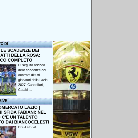
TO DI
 LE SCADENZE DEI
ATTI DELLA ROSA:
NCO COMPLETO
Di seguito l'elenco
delle scadenze dei
contratti di tutti i
giocatori della Lazio.
2027: Cancellieri,
Cataldi,...
SIVE
OMERCATO LAZIO |
 SFIDA FABIANI: NEL
 C'È UN TALENTO
TO DAI BIANCOCELESTI
ESCLUSIVA