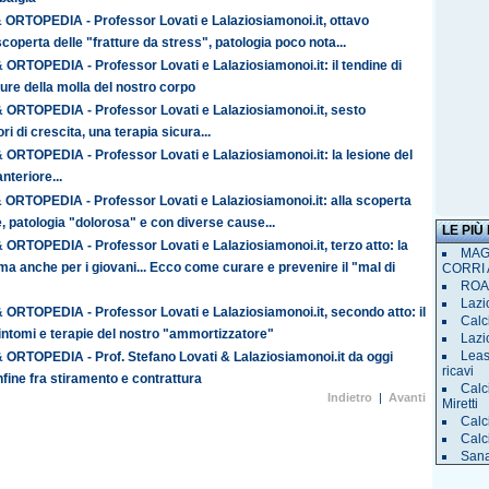
ORTOPEDIA - Professor Lovati e Lalaziosiamonoi.it, ottavo
operta delle "fratture da stress", patologia poco nota...
ORTOPEDIA - Professor Lovati e Lalaziosiamonoi.it: il tendine di
cure della molla del nostro corpo
ORTOPEDIA - Professor Lovati e Lalaziosiamonoi.it, sesto
ri di crescita, una terapia sicura...
ORTOPEDIA - Professor Lovati e Lalaziosiamonoi.it: la lesione del
nteriore...
ORTOPEDIA - Professor Lovati e Lalaziosiamonoi.it: alla scoperta
e, patologia "dolorosa" e con diverse cause...
LE PIÙ
ORTOPEDIA - Professor Lovati e Lalaziosiamonoi.it, terzo atto: la
MAGL
ma anche per i giovani... Ecco come curare e prevenire il "mal di
CORRI 
ROAD
Lazio
ORTOPEDIA - Professor Lovati e Lalaziosiamonoi.it, secondo atto: il
Calci
sintomi e terapie del nostro "ammortizzatore"
Lazi
Leas
ORTOPEDIA - Prof. Stefano Lovati & Lalaziosiamonoi.it da oggi
ricavi
onfine fra stiramento e contrattura
Calc
Indietro
|
Avanti
Miretti
Calc
Calc
Sana 