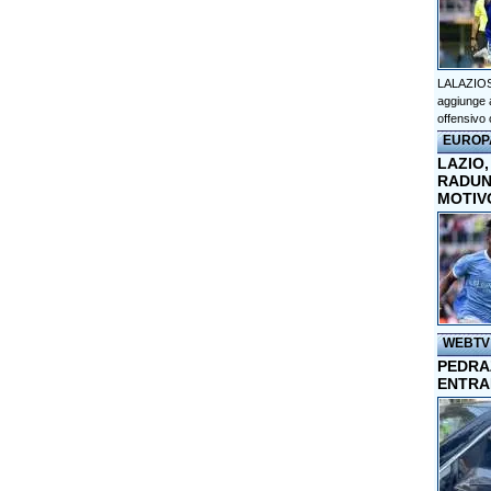
LALAZIOS
aggiunge a
offensivo 
EUROP
LAZIO,
RADUN
MOTIV
WEBTV
PEDRAZ
ENTRA