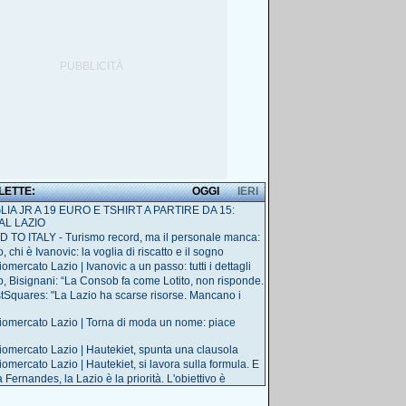
 LETTE:
OGGI
IERI
IA JR A 19 EURO E TSHIRT A PARTIRE DA 15:
AL LAZIO
 TO ITALY - Turismo record, ma il personale manca:
, chi è Ivanovic: la voglia di riscatto e il sogno
omercato Lazio | Ivanovic a un passo: tutti i dettagli
o, Bisignani: “La Consob fa come Lotito, non risponde.
tSquares: "La Lazio ha scarse risorse. Mancano i
iomercato Lazio | Torna di moda un nome: piace
iomercato Lazio | Hautekiet, spunta una clausola
iomercato Lazio | Hautekiet, si lavora sulla formula. E
Fernandes, la Lazio è la priorità. L'obiettivo è