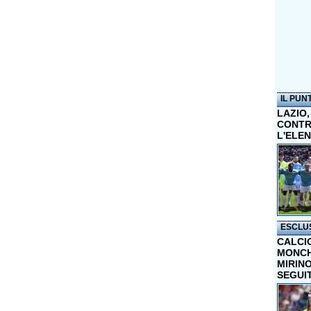
IL PUN
LAZIO,
CONTR
L'ELE
ESCLU
CALCI
MONCHI
MIRINO
SEGUI