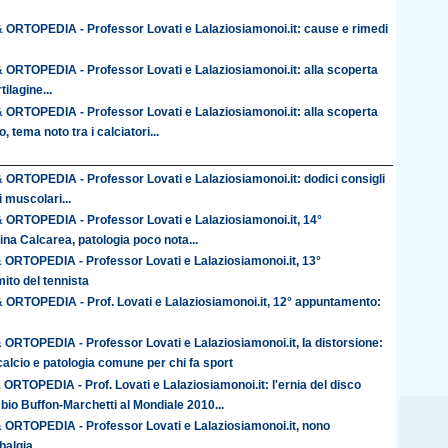
ORTOPEDIA - Professor Lovati e Lalaziosiamonoi.it: cause e rimedi
ORTOPEDIA - Professor Lovati e Lalaziosiamonoi.it: alla scoperta
tilagine...
ORTOPEDIA - Professor Lovati e Lalaziosiamonoi.it: alla scoperta
o, tema noto tra i calciatori...
ORTOPEDIA - Professor Lovati e Lalaziosiamonoi.it: dodici consigli
i muscolari...
ORTOPEDIA - Professor Lovati e Lalaziosiamonoi.it, 14°
na Calcarea, patologia poco nota...
ORTOPEDIA - Professor Lovati e Lalaziosiamonoi.it, 13°
ito del tennista
ORTOPEDIA - Prof. Lovati e Lalaziosiamonoi.it, 12° appuntamento:
ORTOPEDIA - Professor Lovati e Lalaziosiamonoi.it, la distorsione:
calcio e patologia comune per chi fa sport
RTOPEDIA - Prof. Lovati e Lalaziosiamonoi.it: l'ernia del disco
bio Buffon-Marchetti al Mondiale 2010...
ORTOPEDIA - Professor Lovati e Lalaziosiamonoi.it, nono
balgia