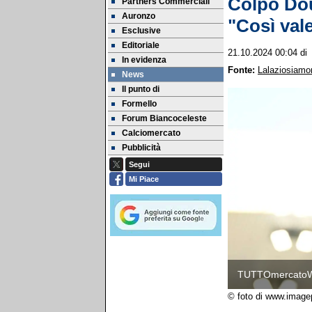
Colpo Dou
Partners Commerciali
Auronzo
"Così vale
Esclusive
Editoriale
21.10.2024 00:04
d
In evidenza
Fonte:
Lalaziosiamon
News
Il punto di
Formello
Forum Biancoceleste
Calciomercato
Pubblicità
Segui
Mi Piace
TUTTOmercato
© foto di www.image