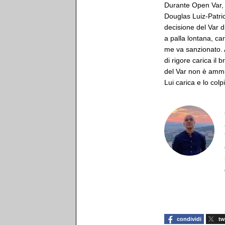
Durante Open Var,
Douglas Luiz-Patric
decisione del Var 
a palla lontana, c
me va sanzionato. A
di rigore carica il 
del Var non è ammiss
Lui carica e lo colp
condividi
tw