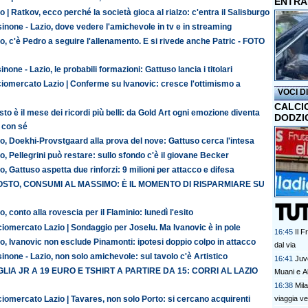
ENTRA
o | Ratkov, ecco perché la società gioca al rialzo: c'entra il Salisburgo
inone - Lazio, dove vedere l'amichevole in tv e in streaming
o, c'è Pedro a seguire l'allenamento. E si rivede anche Patric - FOTO
inone - Lazio, le probabili formazioni: Gattuso lancia i titolari
iomercato Lazio | Conferme su Ivanovic: cresce l'ottimismo a
VOCI D
CALCI
to è il mese dei ricordi più belli: da Gold Art ogni emozione diventa
DODZI
 con sé
o, Doekhi-Provstgaard alla prova del nove: Gattuso cerca l'intesa
o, Pellegrini può restare: sullo sfondo c'è il giovane Becker
o, Gattuso aspetta due rinforzi: 9 milioni per attacco e difesa
STO, CONSUMI AL MASSIMO: È IL MOMENTO DI RISPARMIARE SU
o, conto alla rovescia per il Flaminio: lunedì l'esito
iomercato Lazio | Sondaggio per Joselu. Ma Ivanovic è in pole
16:45
Il 
o, Ivanovic non esclude Pinamonti: ipotesi doppio colpo in attacco
dal via
inone - Lazio, non solo amichevole: sul tavolo c'è Artistico
16:41
Juve
LIA JR A 19 EURO E TSHIRT A PARTIRE DA 15: CORRI AL LAZIO
Muani e Al
16:38
Mil
viaggia v
iomercato Lazio | Tavares, non solo Porto: si cercano acquirenti