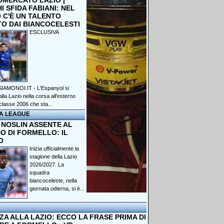
OMERCATO LAZIO |
 SFIDA FABIANI: NEL
 C'È UN TALENTO
TO DAI BIANCOCELESTI
ESCLUSIVA
IAMONOI.IT - L'Espanyol si
lla Lazio nella corsa all'esterno
classe 2006 che sta...
A LEAGUE
 NOSLIN ASSENTE AL
O DI FORMELLO: IL
O
Inizia ufficialmente la
stagione della Lazio
2026/2027. La
squadra
biancoceleste, nella
giornata odierna, si è...
A ALLA LAZIO: ECCO LA FRASE PRIMA DI