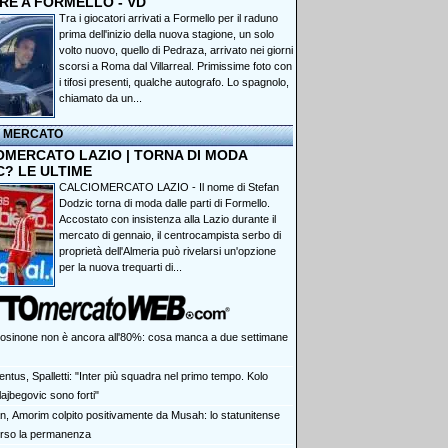
RE A FORMELLO - VD
Tra i giocatori arrivati a Formello per il raduno
prima dell'inizio della nuova stagione, un solo
volto nuovo, quello di Pedraza, arrivato nei giorni
scorsi a Roma dal Villarreal. Primissime foto con
i tifosi presenti, qualche autografo. Lo spagnolo,
chiamato da un...
I MERCATO
OMERCATO LAZIO | TORNA DI MODA
C? LE ULTIME
CALCIOMERCATO LAZIO - Il nome di Stefan
Dodzic torna di moda dalle parti di Formello.
Accostato con insistenza alla Lazio durante il
mercato di gennaio, il centrocampista serbo di
proprietà dell'Almeria può rivelarsi un'opzione
per la nuova trequarti di...
Frosinone non è ancora all'80%: cosa manca a due settimane
ntus, Spalletti: "Inter più squadra nel primo tempo. Kolo
ajbegovic sono forti"
an, Amorim colpito positivamente da Musah: lo statunitense
erso la permanenza