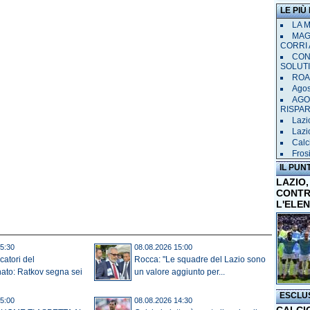
LE PIÙ
LA 
MAGL
CORRI 
CON
SOLUT
ROAD
Agost
AGO
RISPA
Lazi
Lazio
Calci
Frosi
IL PUN
LAZIO,
CONTR
L'ELE
5:30
08.08.2026 15:00
catori del
Rocca: "Le squadre del Lazio sono
ato: Ratkov segna sei
un valore aggiunto per...
ESCLU
5:00
08.08.2026 14:30