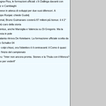
gna-Pisa, le formazioni ufficiali: c'è Dallinga davanti con
z e Cambiaghi
ese in attesa di sviluppi per due suoi difensori. A
po Runjaic chiede Gudelj
enal, Bruno Guimaraes costerà 87 milioni più bonus: è il 2°
iù caro della storia
entus, anche Marsiglia e Valencia su Di Gregorio. Ma la
sta in pole
alanta ritrova De Ketelaere. La formazione ufficiale scelta da
lo Schalke 04
colpi chiusi, ora l'obiettivo è il centravanti: il Como è quasi
 l'inizio del campionato
vu: "Inter non ancora pronta. Stones e la Thula con il Monza?
o per vederli"