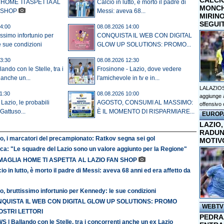
CALCI
 HOME TI ASPETTA AL
Calcio in lutto, è morto il padre di
MONCHI
 SHOP
Messi: aveva 68...
MIRINO
SEGUI
4:00
08.08.2026 14:00
issimo infortunio per
CONQUISTA IL WEB CON DIGITAL
 sue condizioni
GLOW UP SOLUTIONS: PROMO...
3:30
08.08.2026 12:30
ando con le Stelle, tra i
Frosinone - Lazio, dove vedere
 anche un...
l'amichevole in tv e in...
LALAZIOS
1:30
08.08.2026 10:00
aggiunge a
Lazio, le probabili
AGOSTO, CONSUMI AL MASSIMO:
offensivo 
Gattuso...
È IL MOMENTO DI RISPARMIARE...
EUROP
LAZIO,
RADUN
o, i marcatori del precampionato: Ratkov segna sei gol
MOTIV
ca: "Le squadre del Lazio sono un valore aggiunto per la Regione"
MAGLIA HOME TI ASPETTA AL LAZIO FAN SHOP
io in lutto, è morto il padre di Messi: aveva 68 anni ed era affetto da
o, bruttissimo infortunio per Kennedy: le sue condizioni
QUISTA IL WEB CON DIGITAL GLOW UP SOLUTIONS: PROMO
WEBTV
OSTRI LETTORI
PEDRAZ
 | Ballando con le Stelle, tra i concorrenti anche un ex Lazio