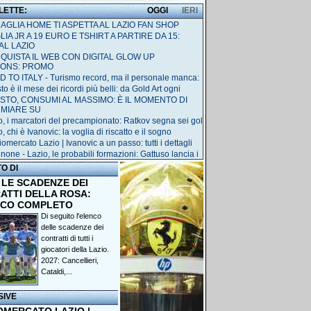
 LETTE:
OGGI
IERI
MAGLIA HOME TI ASPETTA AL LAZIO FAN SHOP
IA JR A 19 EURO E TSHIRT A PARTIRE DA 15:
AL LAZIO
QUISTA IL WEB CON DIGITAL GLOW UP
IONS: PROMO
 TO ITALY - Turismo record, ma il personale manca:
o è il mese dei ricordi più belli: da Gold Art ogni
STO, CONSUMI AL MASSIMO: È IL MOMENTO DI
RMIARE SU
o, i marcatori del precampionato: Ratkov segna sei gol
, chi è Ivanovic: la voglia di riscatto e il sogno
omercato Lazio | Ivanovic a un passo: tutti i dettagli
none - Lazio, le probabili formazioni: Gattuso lancia i
TO DI
 LE SCADENZE DEI
ATTI DELLA ROSA:
NCO COMPLETO
Di seguito l'elenco
delle scadenze dei
contratti di tutti i
giocatori della Lazio.
2027: Cancellieri,
Cataldi,...
SIVE