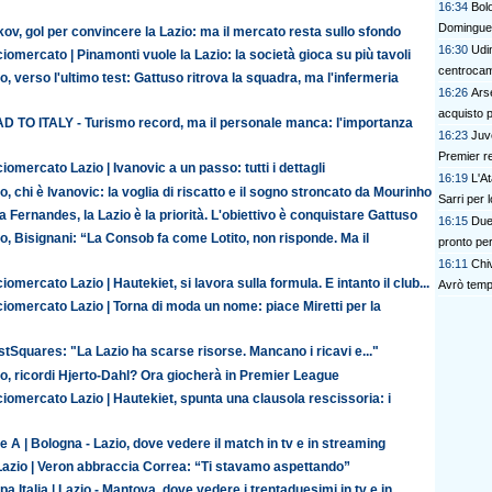
16:34
Bolo
Domingue
ov, gol per convincere la Lazio: ma il mercato resta sullo sfondo
16:30
Udin
iomercato | Pinamonti vuole la Lazio: la società gioca su più tavoli
centrocam
o, verso l'ultimo test: Gattuso ritrova la squadra, ma l'infermeria
16:26
Ars
acquisto p
D TO ITALY - Turismo record, ma il personale manca: l'importanza
16:23
Juv
Premier re
iomercato Lazio | Ivanovic a un passo: tutti i dettagli
16:19
L'At
o, chi è Ivanovic: la voglia di riscatto e il sogno stroncato da Mourinho
Sarri per 
 Fernandes, la Lazio è la priorità. L'obiettivo è conquistare Gattuso
16:15
Due 
o, Bisignani: “La Consob fa come Lotito, non risponde. Ma il
pronto per
16:11
Chi
iomercato Lazio | Hautekiet, si lavora sulla formula. E intanto il club...
Avrò temp
iomercato Lazio | Torna di moda un nome: piace Miretti per la
tSquares: "La Lazio ha scarse risorse. Mancano i ricavi e..."
o, ricordi Hjerto-Dahl? Ora giocherà in Premier League
iomercato Lazio | Hautekiet, spunta una clausola rescissoria: i
e A | Bologna - Lazio, dove vedere il match in tv e in streaming
Lazio | Veron abbraccia Correa: “Ti stavamo aspettando”
a Italia | Lazio - Mantova, dove vedere i trentaduesimi in tv e in