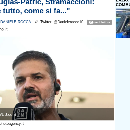
glas-Patric, Stramaccioni:
LAZIO
COME 
 tutto, come si fa..."
i
DANIELE ROCCA
Twitter:
@Danielerocca10
vedi letture
oi.it
WEB.com
photoagency.it