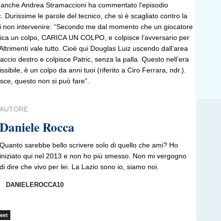
 anche Andrea Stramaccioni ha commentato l'episodio
. Durissime le parole del tecnico, che si è scagliato contro la
di non intervenire: “Secondo me dal momento che un giocatore
arica un colpo, CARICA UN COLPO, e colpisce l’avversario per
ltrimenti vale tutto. Cioè qui Douglas Luiz uscendo dall’area
braccio destro e colpisce Patric, senza la palla. Questo nell’era
ibile, è un colpo da anni tuoi (riferito a Ciro Ferrara, ndr.).
isce, questo non si può fare”.
AUTORE
Daniele Rocca
Quanto sarebbe bello scrivere solo di quello che ami? Ho
iniziato qui nel 2013 e non ho più smesso. Non mi vergogno
di dire che vivo per lei. La Lazio sono io, siamo noi.
DANIELEROCCA10
eet