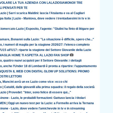
 VOLARE LA TUA AZIENDA CON LALAZIOSIAMONOI! TRE
I PENSATI PER TE
azio | Sarri scarica Maldini: lascia l'Atalanta e va al Cagliari
a Italia | Lazio - Mantova, dove vedere i trentaduesimi in tv e in
iomercato Lazio | Esposito, l'agente: "Giulini ha finto di litigare per
amare, Bonanni sulla Lazio: "La situazione è difficile, spero che..."
o, i numeri di maglia per la stagione 2026/27: l’elenco completo
’U15 all’U17: riparte la stagione del Settore Giovanile della Lazio
MAGLIA HOME TI ASPETTA AL LAZIO FAN SHOP
o, quattro nuovi acquisti per il Settore Giovanile: i dettagli
o, anche l’Under 18 di Lombardi è pronta a ripartire: l’appuntamento
QUISTA IL WEB CON DIGITAL GLOW UP SOLUTIONS: PROMO
OSTRI LETTORI
ia, Mancini avrà un ex Lazio come vice: ecco chi
o | Cataldi, dalle giovanili alla prima squadra: il regalo della società
azio | Provedel: "Inter, sono felice di essere qui..."
inone - Lazio, le probabili formazioni: Gattuso lancia i titolari
N | Oggi un nuovo test per la Lazio: a Formello arriva la Ternana
inone - Lazio, dove vedere l'amichevole in tv e in streaming