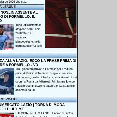
classe 2006 che sta...
A LEAGUE
 NOSLIN ASSENTE AL
O DI FORMELLO: IL
O
Inizia ufficialmente la
stagione della Lazio
2026/2027. La
squadra
biancoceleste, nella
giornata odierna, si è...
A ALLA LAZIO: ECCO LA FRASE PRIMA DI
RE A FORMELLO - VD
Tra i giocatori arrivati a Formello per il raduno
prima dell'inizio della nuova stagione, un solo
volto nuovo, quello di Pedraza, arrivato nei giorni
scorsi a Roma dal Villarreal. Primissime foto con
i tifosi presenti, qualche autografo. Lo spagnolo,
chiamato da un...
I MERCATO
OMERCATO LAZIO | TORNA DI MODA
C? LE ULTIME
CALCIOMERCATO LAZIO - Il nome di Stefan