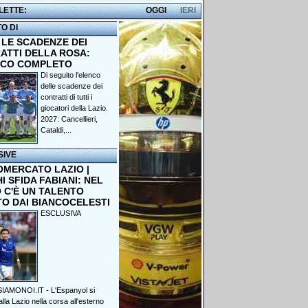
 LETTE:
OGGI
IERI
TO DI
 LE SCADENZE DEI
ATTI DELLA ROSA:
NCO COMPLETO
Di seguito l'elenco
delle scadenze dei
contratti di tutti i
giocatori della Lazio.
2027: Cancellieri,
Cataldi,...
SIVE
OMERCATO LAZIO |
 SFIDA FABIANI: NEL
 C'È UN TALENTO
TO DAI BIANCOCELESTI
ESCLUSIVA
IAMONOI.IT - L'Espanyol si
lla Lazio nella corsa all'esterno