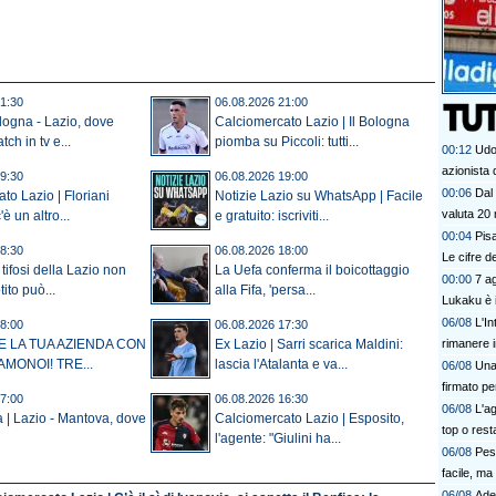
1:30
06.08.2026 21:00
ologna - Lazio, dove
Calciomercato Lazio | Il Bologna
tch in tv e...
piomba su Piccoli: tutti...
00:12
Udo
azionista 
9:30
06.08.2026 19:00
00:06
Dal 
to Lazio | Floriani
Notizie Lazio su WhatsApp | Facile
valuta 20 
è un altro...
e gratuito: iscriviti...
00:04
Pis
8:30
06.08.2026 18:00
Le cifre d
tifosi della Lazio non
La Uefa conferma il boicottaggio
00:00
7 ag
ito può...
alla Fifa, 'persa...
Lukaku è 
06/08
L'In
8:00
06.08.2026 17:30
rimanere i
E LA TUA AZIENDA CON
Ex Lazio | Sarri scarica Maldini:
AMONOI! TRE...
lascia l'Atalanta e va...
06/08
Una
firmato pe
7:00
06.08.2026 16:30
06/08
L'a
a | Lazio - Mantova, dove
Calciomercato Lazio | Esposito,
top o rest
l'agente: "Giulini ha...
06/08
Pes
facile, ma 
06/08
Ade