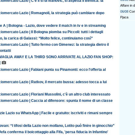
iomercato Lazio | C’è il sì di Ivanovic, si aspetta il Benfica: la
Affare in 
06/08
Conf
ciomercato Lazio | Romagnoli, la strategia può cambiare dopo
Pjaca
e A | Bologna - Lazio, dove vedere il match in tv e in streaming
iomercato Lazio | Il Bologna piomba su Piccoli: tutti i dettagli
o, la carica di Galassi: “Molto felice, continuiamo così”
iomercato Lazio | Tutto fermo con Gimenez: la strategia dietro il
contatti
MAGLIA AWAY E LA THIRD SONO ARRIVATE AL LAZIO FAN SHOP:
E
iomercato Lazio | Fabiani punta su Pinamonti: ecco l'offerta al
iomercato Lazio | Ratkov, il mercato bussa: adesso tocca a lui
iomercato Lazio | Floriani Mussolini, c'è un altro club interessato
iomercato Lazio | Caccia al difensore: spunta il nome di un classe
zie Lazio su WhatsApp | Facile e gratuito: iscriviti e rimani sempre
van: “I tifosi della Lazio non mollano, Lotito può finire in ginocchio”
efa conferma il boicottaggio alla Fifa, 'persa fiducia in Infantino'