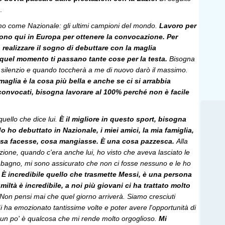
.
o come Nazionale: gli ultimi campioni del mondo.
Lavoro per
ono qui in Europa per ottenere la convocazione. Per
 realizzare il sogno di debuttare con la maglia
n quel momento ti passano tante cose per la testa.
Bisogna
 silenzio e quando toccherà a me di nuovo darò il massimo.
aglia è la cosa più bella e anche se ci si arrabbia
onvocati, bisogna lavorare al 100% perché non è facile
quello che dice lui.
È il migliore in questo sport, bisogna
 ho debuttato in Nazionale, i miei amici, la mia famiglia,
sa facesse, cosa mangiasse. È una cosa pazzesca.
Alla
ione, quando c'era anche lui, ho visto che aveva lasciato le
n bagno, mi sono assicurato che non ci fosse nessuno e le ho
.
È incredibile quello che trasmette Messi, è una persona
iltà è incredibile, a noi più giovani ci ha trattato molto
? Non pensi mai che quel giorno arriverà. Siamo cresciuti
Mi ha emozionato tantissime volte e poter avere l'opportunità di
r un po' è qualcosa che mi rende molto orgoglioso.
Mi