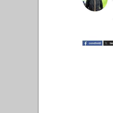
condividi
tw