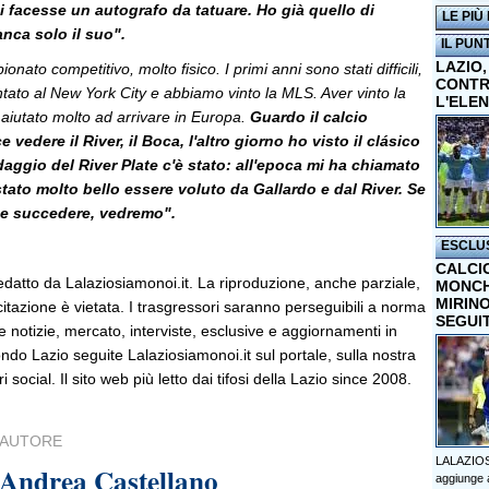
 facesse un autografo da tatuare. Ho già quello di
LE PIÙ
nca solo il suo".
IL PUN
LAZIO,
ato competitivo, molto fisico. I primi anni sono stati difficili,
CONTR
tato al New York City e abbiamo vinto la MLS. Aver vinto la
L'ELE
aiutato molto ad arrivare in Europa.
Guardo il calcio
 vedere il River, il Boca, l'altro giorno ho visto il clásico
daggio del River Plate c'è stato: all'epoca mi ha chiamato
stato molto bello essere voluto da Gallardo e dal River. Se
e succedere, vedremo".
ESCLU
CALCI
edatto da Lalaziosiamonoi.it. La riproduzione, anche parziale,
MONCHI
MIRINO
 citazione è vietata. I trasgressori saranno perseguibili a norma
SEGUI
le notizie, mercato, interviste, esclusive e aggiornamenti in
do Lazio seguite Lalaziosiamonoi.it sul portale, sulla nostra
ri social. Il sito web più letto dai tifosi della Lazio since 2008.
AUTORE
LALAZIOS
Andrea Castellano
aggiunge a