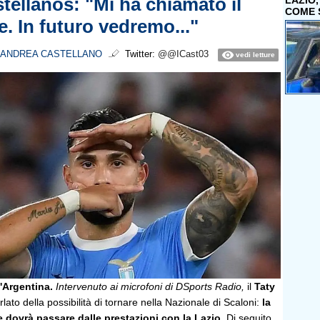
tellanos: "Mi ha chiamato il
LAZIO
COME 
e. In futuro vedremo..."
ANDREA CASTELLANO
Twitter:
@@ICast03
vedi letture
l'Argentina.
Intervenuto ai microfoni di DSports Radio,
il
Taty
lato della possibilità di tornare nella Nazionale di Scaloni:
la
dovrà passare dalle prestazioni con la Lazio.
Di seguito