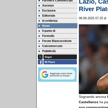
Lazio, Cas
Partners Commerciali
Auronzo
River Plat
Esclusive
Editoriale
09.09.2025 07:25
di
In evidenza
News
Il punto di
Formello
Forum Biancoceleste
Calciomercato
Pubblicità
Segui
Mi Piace
Sognando ancora
Castellanos
ha par
sua convocazione 