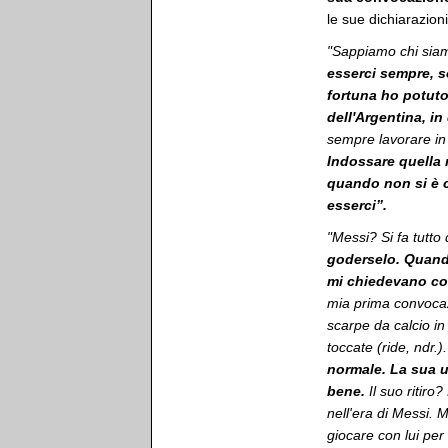
le sue dichiarazioni
"Sappiamo chi siam
esserci sempre, s
fortuna ho potuto
dell'Argentina, i
sempre lavorare in
Indossare quella m
quando non si è c
esserci”.
"Messi? Si fa tutto 
goderselo. Quando
mi chiedevano co
mia prima convocaz
scarpe da calcio i
toccate (ride, ndr.)
normale. La sua um
bene.
Il suo ritiro
nell'era di Messi. 
giocare con lui pe