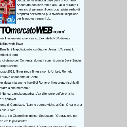
Dodzic torna di moda dalle parti di Formello.
Accostato con insistenza alla Lazio durante il
mercato di gennaio, il centrocampista serbo di
proprietà dell'Almeria può rivelarsi un'opzione
per la nuova trequarti di...
nis Haslem entra nel calcio. L'ex stella NBA diventa
dell'Ipswich Town
Brasile: il Napoli piomba su Gabriel Jesus. L'Arsenal lo
milioni di euro
a, ci siamo per Confente: domani summit con la Juve Stabia.
ell'operazione
osto 2019, l'Inter trova l'intesa con lo United. Romelu
il nuovo attaccante di Conte
ter risparmia anche i soldi di Romero: il tesoretto rischia di
ntatto a fine mercato?
i Nunez cambia squadra. L'ex difensore del Verona ha
r l'Espanyol
gente di Cambiaso: "L'anno scorso vicino al City. O va in una
a alla Juve"
cara, c'è Cicerelli nel mirino. Sebastiani: "Operazione non
se c'è la possibilità"
sso non ci sono più dubbi: il Parma ha bloccato Romero.