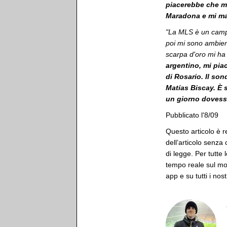
piacerebbe che mi
Maradona e mi ma
"La MLS è un campion
poi mi sono ambien
scarpa d'oro mi ha 
argentino, mi piace
di Rosario. Il son
Matías Biscay. È 
un giorno dovess
Pubblicato l'8/09
Questo articolo è r
dell’articolo senza
di legge. Per tutte 
tempo reale sul mon
app e su tutti i nost