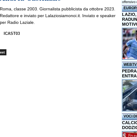
offensivo 
EUROP
Roma, classe 2003. Giornalista pubblicista da ottobre 2023.
LAZIO,
Redattore e inviato per Lalaziosiamonoi.it. Inviato e speaker
RADUN
per Radio Laziale.
MOTIV
ICAST03
eet
WEBTV
PEDRAZ
ENTRA
VOCI D
CALCI
DODZI