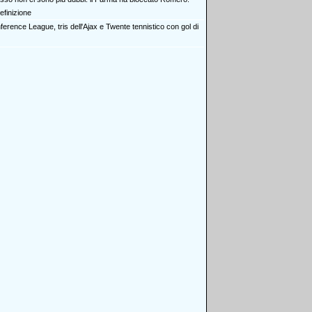
definizione
erence League, tris dell'Ajax e Twente tennistico con gol di