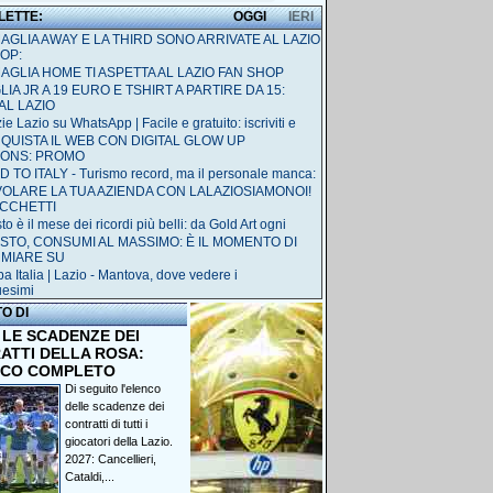
 LETTE:
OGGI
IERI
MAGLIA AWAY E LA THIRD SONO ARRIVATE AL LAZIO
OP:
MAGLIA HOME TI ASPETTA AL LAZIO FAN SHOP
IA JR A 19 EURO E TSHIRT A PARTIRE DA 15:
AL LAZIO
ie Lazio su WhatsApp | Facile e gratuito: iscriviti e
QUISTA IL WEB CON DIGITAL GLOW UP
IONS: PROMO
 TO ITALY - Turismo record, ma il personale manca:
 VOLARE LA TUA AZIENDA CON LALAZIOSIAMONOI!
ACCHETTI
o è il mese dei ricordi più belli: da Gold Art ogni
STO, CONSUMI AL MASSIMO: È IL MOMENTO DI
RMIARE SU
a Italia | Lazio - Mantova, dove vedere i
uesimi
TO DI
 LE SCADENZE DEI
ATTI DELLA ROSA:
NCO COMPLETO
Di seguito l'elenco
delle scadenze dei
contratti di tutti i
giocatori della Lazio.
2027: Cancellieri,
Cataldi,...