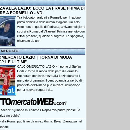
A ALLA LAZIO: ECCO LA FRASE PRIMA DI
RE A FORMELLO - VD
Tra i giocatori arrivati a Formello per il raduno
prima dell'inizio della nuova stagione, un solo
volto nuovo, quello di Pedraza, arrivato nei giorni
scorsi a Roma dal Villarreal. Primissime foto con
i tifosi presenti, qualche autografo. Lo spagnolo,
chiamato da un...
I MERCATO
OMERCATO LAZIO | TORNA DI MODA
C? LE ULTIME
CALCIOMERCATO LAZIO - Il nome di Stefan
Dodzic torna di moda dalle parti di Formello.
Accostato con insistenza alla Lazio durante il
mercato di gennaio, il centrocampista serbo di
proprietà dell'Almeria può rivelarsi un'opzione
per la nuova trequarti di...
zocchi: "Quando mi chiamò il Napoli mio padre pianse. Io
lizzato subito"
p alla Roma, può finire da un ex Roma: Bryan Zaragoza nel
Monchi