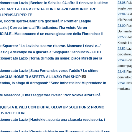
23:08
Pale
iomercato Lazio | Becker, lo Schalke 04 offre il rinnovo: le ultime
voglio pe
 VOLARE LA TUA AZIENDA CON LALAZIOSIAMONOI! TRE
23:04
Sudt
I PENSATI PER TE
c'è l'Ascol
o, ricordi Hjerto-Dahl? Ora giocherà in Premier League
23:00
Parm
azio | Correa torna all'Estudiantes: l'ha voluto Veron
Domani le
CIALE - Mastantuono è un nuovo giocatore della Fiorentina: il
22:56
Svi
Kessie i c
tSquares: "La Lazio ha scarse risorse. Mancano i ricavi e..."
22:52
Lazi
Lazio | Adekanye va a giocare a Singapore: l'annuncio - FOTO
giocatore,
iomercato Lazio | Torna di moda un nome: piace Miretti per la
22:49
Forl
accompagn
ciomercato Lazio | Sana Fernandes verso l'addio? Le ultime
22:45
Fio
MAGLIA HOME TI ASPETTA AL LAZIO FAN SHOP
convinto gl
entina, lo sfogo di Antognoni: "Sono imbestialito! Mi prendono in
22:41
New
mediana. 
te Maradona, il massaggiatore rivela: "Non voleva alzarsi né
QUISTA IL WEB CON DIGITAL GLOW UP SOLUTIONS: PROMO
OSTRI LETTORI
iomercato Lazio | Hautekiet, spunta una clausola rescissoria: i
iomercato Lazio | Quante richieste per Farcomeni: si decide il suo