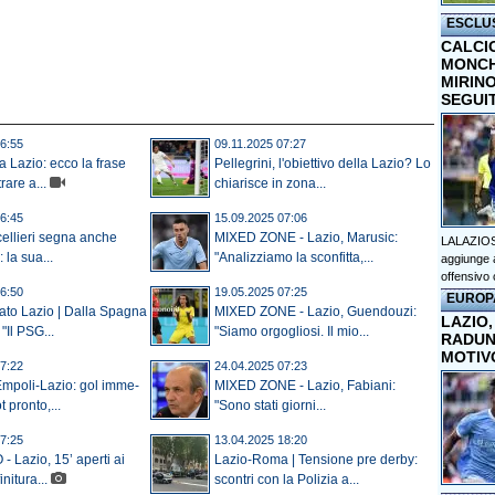
ESCLU
CALCI
MONCHI
MIRINO
SEGUI
6:55
09.11.2025 07:27
a Lazio: ecco la frase
Pellegrini, l'obiettivo della Lazio? Lo
rare a...
chiarisce in zona...
6:45
15.09.2025 07:06
ellieri segna anche
MIXED ZONE - Lazio, Marusic:
LALAZIOS
 la sua...
"Analizziamo la sconfitta,...
aggiunge a
offensivo 
6:50
19.05.2025 07:25
EUROP
ato Lazio | Dalla Spagna
MIXED ZONE - Lazio, Guendouzi:
LAZIO,
 "Il PSG...
"Siamo orgogliosi. Il mio...
RADUN
MOTIV
7:22
24.04.2025 07:23
poli-Lazio: gol imme-
MIXED ZONE - Lazio, Fabiani:
t pronto,...
"Sono stati giorni...
7:25
13.04.2025 18:20
Lazio, 15’ aperti ai
Lazio-Roma | Tensione pre derby:
initura...
scontri con la Polizia a...