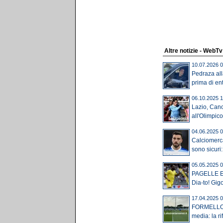
Altre notizie - WebTv
10.07.2026 0
Pedraza all
prima di ent
06.10.2025 1
Lazio, Canc
all'Olimpico:
04.06.2025 0
Calciomerc
sono sicuri:
05.05.2025 0
PAGELLE Em
Dia-to! Gigo
17.04.2025 0
FORMELLO - 
media: la rif