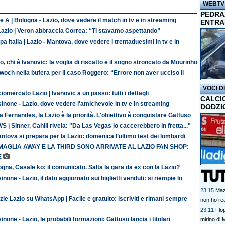
WEBTV
PEDRAZ
e A | Bologna - Lazio, dove vedere il match in tv e in streaming
ENTRA
Lazio | Veron abbraccia Correa: “Ti stavamo aspettando”
a Italia | Lazio - Mantova, dove vedere i trentaduesimi in tv e in
o, chi è Ivanovic: la voglia di riscatto e il sogno stroncato da Mourinho
och nella bufera per il caso Roggero: “Errore non aver ucciso il
VOCI D
iomercato Lazio | Ivanovic a un passo: tutti i dettagli
CALCI
inone - Lazio, dove vedere l'amichevole in tv e in streaming
DODZI
 Fernandes, la Lazio è la priorità. L'obiettivo è conquistare Gattuso
 | Sinner, Cahill rivela: "Da Las Vegas lo caccerebbero in fretta..."
antova si prepara per la Lazio: domenica l’ultimo test dei lombardi
MAGLIA AWAY E LA THIRD SONO ARRIVATE AL LAZIO FAN SHOP:
E
gna, Casale ko: il comunicato. Salta la gara da ex con la Lazio?
inone - Lazio, il dato aggiornato sui biglietti venduti: si riempie lo
23:15
Maz
zie Lazio su WhatsApp | Facile e gratuito: iscriviti e rimani sempre
non ho rea
23:11
Flo
inone - Lazio, le probabili formazioni: Gattuso lancia i titolari
mirino di 