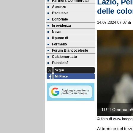
Lazio, Pe
Partners Commerciali
Auronzo
delle colo
Esclusive
Editoriale
14.07.2024 07:07
d
In evidenza
News
Il punto di
Formello
Forum Biancoceleste
Calciomercato
Pubblicità
Segui
Mi Piace
TUTTOmercato
© foto di www.image
Al termine del ter