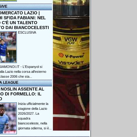
SIVE
OMERCATO LAZIO |
 SFIDA FABIANI: NEL
 C'È UN TALENTO
TO DAI BIANCOCELESTI
ESCLUSIVA
IAMONOI.IT - L'Espanyol si
lla Lazio nella corsa all'esterno
classe 2006 che sta...
A LEAGUE
 NOSLIN ASSENTE AL
O DI FORMELLO: IL
O
Inizia ufficialmente la
stagione della Lazio
2026/2027. La
squadra
biancoceleste, nella
giornata odierna, si è...