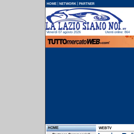
HOME
NETWORK
PARTNER
Venerdì 07 agosto 2026
Utenti online: 864
HOME
WEBTV