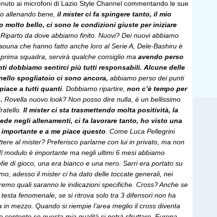
enuto ai microfoni di Lazio Style Channel commentando le sue
mo allenando bene,
il mister ci fa spingere tanto, il mio
tto molto bello, ci sono le condizioni giuste per iniziare
.
Riparto da dove abbiamo finito. Nuovi? Dei nuovi abbiamo
aouna che hanno fatto anche loro al Serie A, Dele-Bashiru è
 prima squadra, servirà qualche consiglio ma
avendo perso
ti dobbiamo sentirci più tutti responsabili.
Alcune delle
nello spogliatoio ci sono ancora,
abbiamo perso dei punti
piace a tutti quanti
. Dobbiamo ripartire,
non c’è tempo per
.
Rovella nuovo look? Non posso dire nulla, è un bellissimo
atello.
Il mister ci sta trasmettendo molta positività, la
 vede negli allenamenti, ci fa lavorare tanto, ho visto una
o importante e a me piace questo
. Come Luca Pellegrini
tere al mister? Preferisco parlarne con lui in privato, ma non
l modulo è importante ma negli ultimi 6 mesi abbiamo
fie di gioco, una era bianco e una nero. Sarri era portato su
omo, adesso il mister ci ha dato delle toccate generali, nei
remo quali saranno le indicazioni specifiche. Cross? Anche se
 testa fenomenale, se si ritrova solo tra 3 difensori non ha
 in mezzo. Quando si riempie l’area meglio il cross diventa
o contento se questa mia qualità si potrà sfruttare. Europa