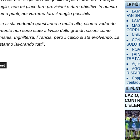
LE PIÙ
lio, non mi piace fare previsioni e dare obiettivi. In questo
LA 
o punti, noi vorremo fare il meglio possibile.
FAN SH
LA 
 che si sta vedendo quest’anno è molto alto, stiamo vedendo
MAGL
mente non sono state a livello delle grandi nazioni come
CORRI 
Notiz
mania, Inghilterra, Francia, però il calcio si sta evolvendo. La
CON
stanno lavorando tutti".
SOLUT
ROAD
FAI
TRE P
Agost
eet
AGO
RISPA
Copp
trentad
IL PUN
LAZIO,
CONTR
L'ELE