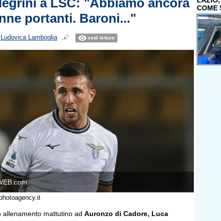
llegrini a LSC: "Abbiamo ancora
LAZIO
COME 
nne portanti. Baroni..."
i
Ludovica Lamboglia
vedi letture
WEB.com
photoagency.it
zo allenamento mattutino ad
Auronzo di Cadore, Luca