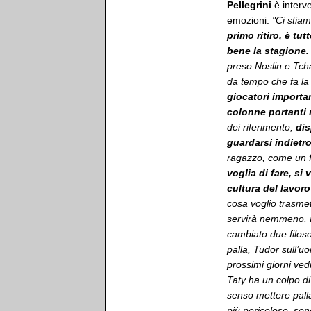
Pellegrini
è interv
emozioni:
"Ci stia
primo ritiro, è tu
bene la stagione
preso Noslin e Tch
da tempo che fa la
giocatori importan
colonne portanti 
dei riferimento,
dis
guardarsi indietro
ragazzo, come un fr
voglia di fare, si
cultura del lavor
cosa voglio trasmet
servirà nemmeno. I
cambiato due filoso
palla, Tudor sull’u
prossimi giorni ved
Taty ha un colpo di
senso mettere palla
più pericoloso, son