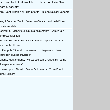
stra va oltre la trattativa fallita tra Inter e Atalanta: "Non
nsare al passato"
irol, Venturi non è più una priorità. Sul centrale del Venezia
i
a, è fatta per Zouin: l'esterno offensivo arriva dall'Inter.
 visite mediche
ncolati FC, Vlahovic è la punta di diamante. Goretzka e
entrocampisti top
o, accordo col Benfica per Ivanovic: la palla passa al
 c'è anche il Lens
ì, Cappelli: "Squadra rinnovata e tanti giovani. Tifosi,
ateci in questa stagione"
rentina, Mastantuono: "Ho parlato con Grosso, mi hanno
i argentini ex viola"
castle, persi Tonali e Bruno Guimaraes c'è da rifare la
Idea Hojbjerg