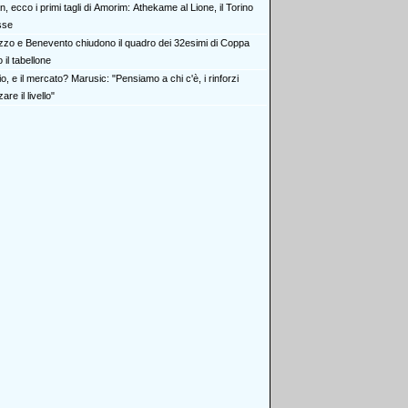
n, ecco i primi tagli di Amorim: Athekame al Lione, il Torino
sse
zzo e Benevento chiudono il quadro dei 32esimi di Coppa
o il tabellone
o, e il mercato? Marusic: "Pensiamo a chi c'è, i rinforzi
re il livello"