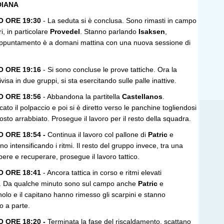
DIANA
 ORE 19:30
- La seduta si è conclusa. Sono rimasti in campo
ri, in particolare
Provedel
. Stanno parlando
Isaksen
,
ppuntamento è a domani mattina con una nuova sessione di
 ORE 19:16
- Si sono concluse le prove tattiche. Ora la
isa in due gruppi, si sta esercitando sulle palle inattive.
 ORE 18:56
- Abbandona la partitella
Castellanos
.
cato il polpaccio e poi si è diretto verso le panchine togliendosi
ttosto arrabbiato. Prosegue il lavoro per il resto della squadra.
ORE 18:54 -
Continua il lavoro col pallone di
Patric
e
o intensificando i ritmi. Il resto del gruppo invece, tra una
 bere e recuperare, prosegue il lavoro tattico.
 ORE 18:41
- Ancora tattica in corso e ritmi elevati
do. Da qualche minuto sono sul campo anche
Patric
e
nolo e il capitano hanno rimesso gli scarpini e stanno
o a parte.
ORE 18:20 -
Terminata la fase del riscaldamento, scattano