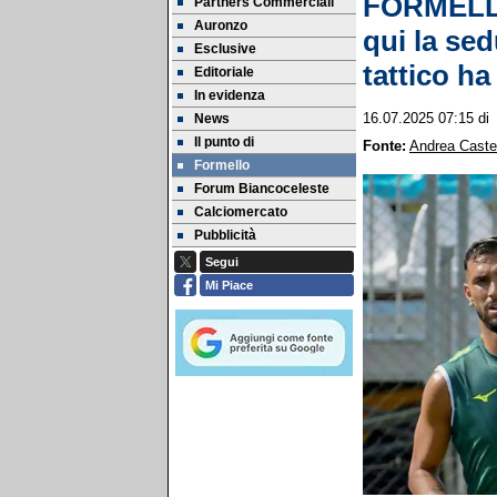
FORMELLO
Partners Commerciali
Auronzo
qui la sed
Esclusive
tattico h
Editoriale
In evidenza
News
16.07.2025 07:15
di
Il punto di
Fonte:
Andrea Castel
Formello
Forum Biancoceleste
Calciomercato
Pubblicità
Segui
Mi Piace