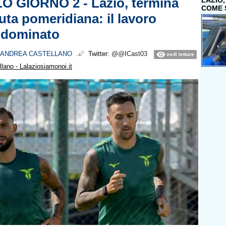
 GIORNO 2 - Lazio, termina
LAZIO
COME 
uta pomeridiana: il lavoro
a dominato
ANDREA CASTELLANO
Twitter:
@@ICast03
vedi letture
lano - Lalaziosiamonoi.it