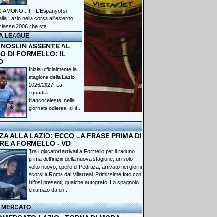
IAMONOI.IT - L'Espanyol si
lla Lazio nella corsa all'esterno
classe 2006 che sta...
A LEAGUE
 NOSLIN ASSENTE AL
O DI FORMELLO: IL
O
Inizia ufficialmente la
stagione della Lazio
2026/2027. La
squadra
biancoceleste, nella
giornata odierna, si è...
A ALLA LAZIO: ECCO LA FRASE PRIMA DI
RE A FORMELLO - VD
Tra i giocatori arrivati a Formello per il raduno
prima dell'inizio della nuova stagione, un solo
volto nuovo, quello di Pedraza, arrivato nei giorni
scorsi a Roma dal Villarreal. Primissime foto con
i tifosi presenti, qualche autografo. Lo spagnolo,
chiamato da un...
I MERCATO