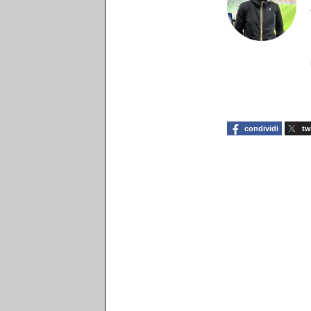
condividi
tw