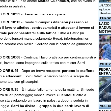
entrale: si è unito anche
Matteo Guendouzi,
che ha svolto la
LALAZIOS
eduta in palestra.
aggiunge a
offensivo 
ORE 10:33 -
Breve recupero e si riparte.
EUROP
ORE 10:15 -
Cambi di campo:
i difensori passano al
LAZIO,
re il lavoro atletico; centrocampisti e attaccanti invece si
RADUN
MOTIV
rale per concentrarsi sulla tattica.
Oltre a Patric (in
ppo dei difensori manca solamente
Hysaj,
infortunatosi ieri
o scontro con Noslin. Corrono con le scarpe da ginnastica
ORE 10:08 -
Continua il lavoro atletico per centrocampisti e
ori, invece, sono impegnati sulla tattica con mister Sarri.
WEBTV
PEDRAZ
ORE 9:45 -
Dopo un breve recupero,
partono le staffette
ENTRA
i e attaccanti.
Solo Cataldi e Vecino hanno le scarpe da
 sono tutti con gli scarpini.
 ORE 9:35 -
È iniziato l'allenamento della mattina. Si rivede
za di ieri pomeriggio; manca invece
Guendouzi
oltre a
ese sta svolgendo un lavoro in palestra dopo la seduta in
eriggio.
Sarri ha diviso il gruppo in due parti: lavoro di
VOCI D