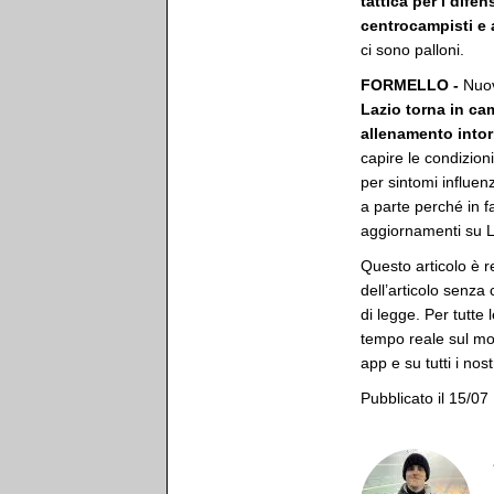
tattica per i dife
centrocampisti e 
ci sono palloni.
FORMELLO -
Nuov
Lazio torna in camp
allenamento intorn
capire le condizion
per sintomi influenz
a parte perché in fa
aggiornamenti su L
Questo articolo è r
dell’articolo senza
di legge. Per tutte 
tempo reale sul mon
app e su tutti i nost
Pubblicato il 15/07