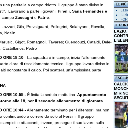
LE PIÙ
n una partitella a campo ridotto. Il gruppo è stato diviso in
Lazio
esti". Lavorano a parte i giovani:
Pinelli, Sana Fernandes e
Lazi
in campo
Zaccagni
e
Patric
.
FORM
IL PUN
 Lazzari, Gila, Provstgaard, Pellegrini; Belahyane, Rovella,
LAZIO,
a, Noslin.
CONTR
L'ELE
Marusic, Gigot, Romagnoli, Tavares; Guendouzi, Cataldi, Dele-
i, Castellanos, Pedro
ORE 18:10 -
La squadra è in campo, inizia l'allenamento
rto d'ora di riscaldamento tecnico, il gruppo lavora diviso in
i alti nonostante il caldo. Poi scatterà un'ampissima parte
ESCLU
CALCI
INA
MONCHI
MIRINO
ORE 10:55 -
È finita la seduta mattutina.
Appuntamento
SEGUI
ntorno alle 18, per il secondo allenamento di giornata.
ORE 10:44 -
Allenamento terminato per i difensori, ma non
a continuando a correre da solo al Fersini. Il gruppo
ampisti e attaccanti, invece, prosegue il suo lavoro sulla