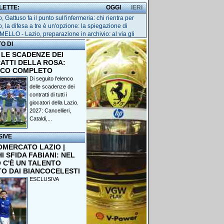
 LETTE:
OGGI
IERI
, Gattuso fa il punto sull'infermeria: chi rientra per
o, la difesa a tre è un'opzione: la spiegazione di
ELLO - Lazio, preparazione in archivio: al via gli
TO DI
 LE SCADENZE DEI
ATTI DELLA ROSA:
NCO COMPLETO
Di seguito l'elenco
delle scadenze dei
contratti di tutti i
giocatori della Lazio.
2027: Cancellieri,
Cataldi,...
SIVE
OMERCATO LAZIO |
 SFIDA FABIANI: NEL
 C'È UN TALENTO
TO DAI BIANCOCELESTI
ESCLUSIVA