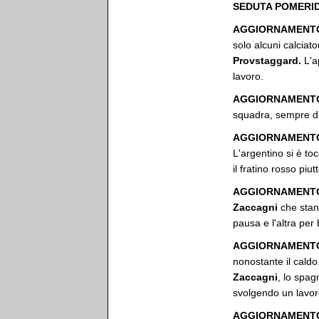
SEDUTA POMERI
AGGIORNAMENTO
solo alcuni calciato
Provstaggard.
L'a
lavoro.
AGGIORNAMENTO
squadra, sempre div
AGGIORNAMENTO
L'argentino si è toc
il fratino rosso piu
AGGIORNAMENTO 
Zaccagni
che stann
pausa e l'altra per
AGGIORNAMENTO
nonostante il cal
Zaccagni
, lo spag
svolgendo un lavor
AGGIORNAMENTO 