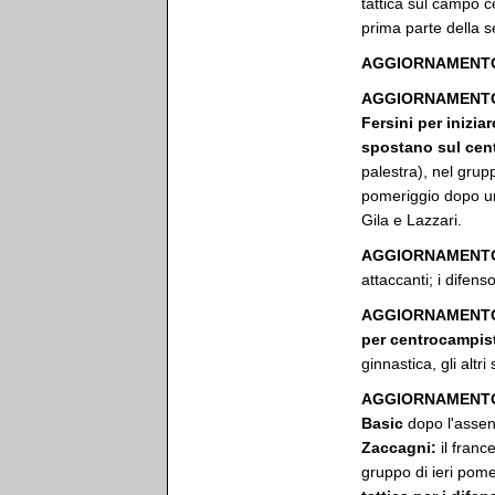
tattica sul campo c
prima parte della s
AGGIORNAMENTO 
AGGIORNAMENTO 
Fersini per inizia
spostano sul cent
palestra), nel gru
pomeriggio dopo un
Gila e Lazzari.
AGGIORNAMENTO 
attaccanti; i difens
AGGIORNAMENTO 
per centrocampist
ginnastica, gli altri
AGGIORNAMENTO
Basic
dopo l'assen
Zaccagni:
il franc
gruppo di ieri pom