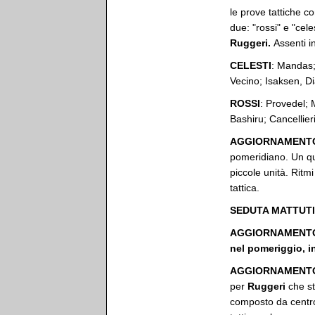
le prove tattiche co
due: "rossi" e "cel
Ruggeri.
Assenti 
CELESTI
: Mandas;
Vecino; Isaksen, Di
ROSSI
: Provedel; 
Bashiru; Cancellier
AGGIORNAMENTO 
pomeridiano. Un qua
piccole unità. Ritm
tattica.
SEDUTA MATTUT
AGGIORNAMENTO 
nel pomeriggio, i
AGGIORNAMENTO 
per
Ruggeri
che st
composto da centroc