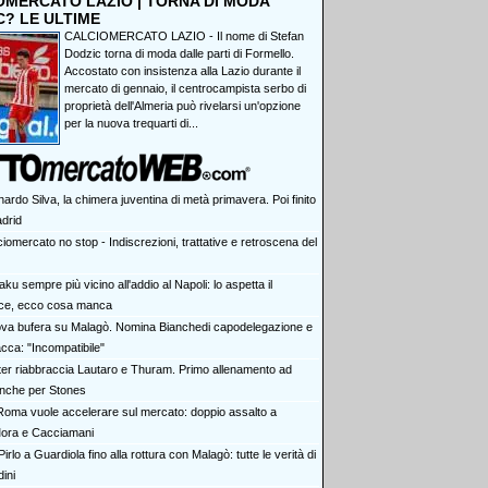
OMERCATO LAZIO | TORNA DI MODA
C? LE ULTIME
CALCIOMERCATO LAZIO - Il nome di Stefan
Dodzic torna di moda dalle parti di Formello.
Accostato con insistenza alla Lazio durante il
mercato di gennaio, il centrocampista serbo di
proprietà dell'Almeria può rivelarsi un'opzione
per la nuova trequarti di...
ardo Silva, la chimera juventina di metà primavera. Poi finito
adrid
iomercato no stop - Indiscrezioni, trattative e retroscena del
ku sempre più vicino all'addio al Napoli: lo aspetta il
ce, ecco cosa manca
va bufera su Malagò. Nomina Bianchedi capodelegazione e
tacca: "Incompatibile"
nter riabbraccia Lautaro e Thuram. Primo allenamento ad
nche per Stones
Roma vuole accelerare sul mercato: doppio assalto a
ora e Cacciamani
irlo a Guardiola fino alla rottura con Malagò: tutte le verità di
ini