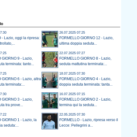
lo
7:30
26.07.2025 07:25
Lazio, oggi la ripresa:
FORMELLO GIORNO 12 - Lazio,
rollato,...
ultima doppia seduta...
7:25
22.07.2025 07:27
GIORNO 9 - Lazio,
FORMELLO GIORNO 8 - Lazio,
ta terminata: tanto...
seduta mattutina terminata:...
7:25
18.07.2025 07:30
IORNO 6 - Lazio, altra
FORMELLO GIORNO 4 - Lazio,
ta terminata:...
doppia seduta terminata: tanta...
7:30
16.07.2025 07:15
GIORNO 3 - Lazio,
FORMELLO GIORNO 2 - Lazio,
ta tra prove...
termina qui la seduta...
7:22
22.05.2025 07:30
GIORNO 1 - Lazio, la
FORMELLO - Lazio, ripresa verso il
a seduta:...
Lecce: Pellegrini a...