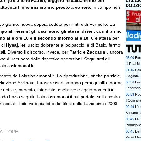
nsori (c'è anche Patric); leggero riscaldamento per
CALCI
DODZI
attaccanti che inizieranno presto a correre.
In campo non
o giorno, nuova doppia seduta per il ritiro di Formello.
La
o al Fersini: gli orari sono gli stessi di ieri, con il primo
o alle ore 10 e il secondo intorno alle 18.
C'è attesa per
i di
Hysaj,
ieri uscito dolorante al polpaccio, e di Basic, fermo
ali. Diverso il discorso, invece, per
Patric
e
Zaccagni,
ancora
05:00
Bern
se di recupero dalle rispettive operazioni. Segui tutti gli
al Real M
alaziosiamonoi.it.
01:15
Calc
edatto da Lalaziosiamonoi.it. La riproduzione, anche parziale,
9 agosto
 citazione è vietata. I trasgressori saranno perseguibili a norma
00:56
Luka
Fenerbah
le notizie, mercato, interviste, esclusive e aggiornamenti in
00:53
Nuo
do Lazio seguite Lalaziosiamonoi.it sul portale, sulla nostra
il Coni at
ri social. Il sito web più letto dai tifosi della Lazio since 2008.
00:49
L'I
Appiano a
00:45
La 
Rodrigo M
AUTORE
00:41
Da P
Paolo Mald