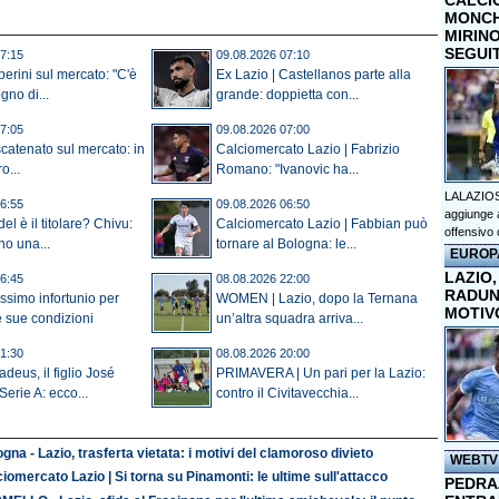
CALCI
MONCHI
MIRINO
SEGUI
7:15
09.08.2026 07:10
rini sul mercato: "C'è
Ex Lazio | Castellanos parte alla
gno di...
grande: doppietta con...
7:05
09.08.2026 07:00
catenato sul mercato: in
Calciomercato Lazio | Fabrizio
o...
Romano: "Ivanovic ha...
LALAZIOS
6:55
09.08.2026 06:50
aggiunge a
del è il titolare? Chivu:
Calciomercato Lazio | Fabbian può
offensivo 
no una...
tornare al Bologna: le...
EUROP
LAZIO,
6:45
08.08.2026 22:00
RADUN
issimo infortunio per
WOMEN | Lazio, dopo la Ternana
MOTIV
 sue condizioni
un’altra squadra arriva...
1:30
08.08.2026 20:00
eus, il figlio José
PRIMAVERA | Un pari per la Lazio:
Serie A: ecco...
contro il Civitavecchia...
gna - Lazio, trasferta vietata: i motivi del clamoroso divieto
WEBTV
iomercato Lazio | Si torna su Pinamonti: le ultime sull'attacco
PEDRAZ