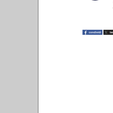
condividi
tw