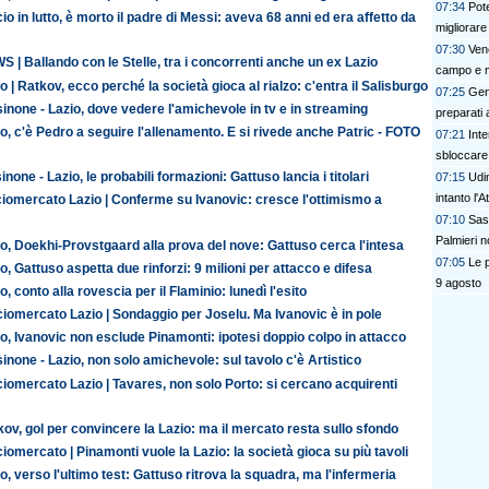
07:34
Pot
io in lutto, è morto il padre di Messi: aveva 68 anni ed era affetto da
migliorare
07:30
Vene
 | Ballando con le Stelle, tra i concorrenti anche un ex Lazio
campo e 
o | Ratkov, ecco perché la società gioca al rialzo: c'entra il Salisburgo
07:25
Gen
inone - Lazio, dove vedere l'amichevole in tv e in streaming
preparati 
o, c'è Pedro a seguire l'allenamento. E si rivede anche Patric - FOTO
07:21
Inte
sbloccare 
inone - Lazio, le probabili formazioni: Gattuso lancia i titolari
07:15
Udi
intanto l'
iomercato Lazio | Conferme su Ivanovic: cresce l'ottimismo a
07:10
Sas
Palmieri n
o, Doekhi-Provstgaard alla prova del nove: Gattuso cerca l'intesa
07:05
Le p
o, Gattuso aspetta due rinforzi: 9 milioni per attacco e difesa
9 agosto
o, conto alla rovescia per il Flaminio: lunedì l'esito
iomercato Lazio | Sondaggio per Joselu. Ma Ivanovic è in pole
o, Ivanovic non esclude Pinamonti: ipotesi doppio colpo in attacco
inone - Lazio, non solo amichevole: sul tavolo c'è Artistico
iomercato Lazio | Tavares, non solo Porto: si cercano acquirenti
ov, gol per convincere la Lazio: ma il mercato resta sullo sfondo
iomercato | Pinamonti vuole la Lazio: la società gioca su più tavoli
o, verso l'ultimo test: Gattuso ritrova la squadra, ma l'infermeria