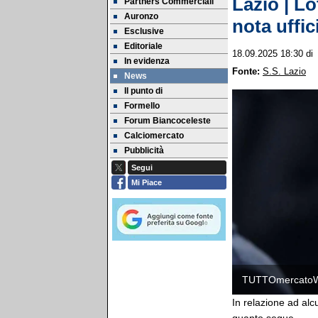
Lazio | Lo
Partners Commerciali
Auronzo
nota uffic
Esclusive
Editoriale
18.09.2025 18:30
d
In evidenza
Fonte:
S.S. Lazio
News
Il punto di
Formello
Forum Biancoceleste
Calciomercato
Pubblicità
Segui
Mi Piace
TUTTOmercato
In relazione ad alc