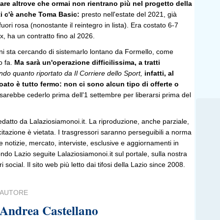
zare altrove che ormai non rientrano più nel progetto della
ti c'è anche Toma Basic:
presto nell'estate del 2021, già
uori rosa (nonostante il reintegro in lista). Era costato 6-7
x, ha un contratto fino al 2026.
ani sta cercando di sistemarlo lontano da Formello, come
 fa.
Ma sarà un'operazione difficilissima, a tratti
do quanto riportato da Il Corriere dello Sport,
infatti, al
oato è tutto fermo: non ci sono alcun tipo di offerte o
 sarebbe cederlo prima dell'1 settembre per liberarsi prima del
edatto da Lalaziosiamonoi.it. La riproduzione, anche parziale,
 citazione è vietata. I trasgressori saranno perseguibili a norma
le notizie, mercato, interviste, esclusive e aggiornamenti in
do Lazio seguite Lalaziosiamonoi.it sul portale, sulla nostra
ri social. Il sito web più letto dai tifosi della Lazio since 2008.
AUTORE
Andrea Castellano