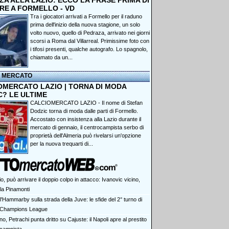
A ALLA LAZIO: ECCO LA FRASE PRIMA DI
RE A FORMELLO - VD
Tra i giocatori arrivati a Formello per il raduno
prima dell'inizio della nuova stagione, un solo
volto nuovo, quello di Pedraza, arrivato nei giorni
scorsi a Roma dal Villarreal. Primissime foto con
i tifosi presenti, qualche autografo. Lo spagnolo,
chiamato da un...
I MERCATO
OMERCATO LAZIO | TORNA DI MODA
C? LE ULTIME
CALCIOMERCATO LAZIO - Il nome di Stefan
Dodzic torna di moda dalle parti di Formello.
Accostato con insistenza alla Lazio durante il
mercato di gennaio, il centrocampista serbo di
proprietà dell'Almeria può rivelarsi un'opzione
per la nuova trequarti di...
o, può arrivare il doppio colpo in attacco: Ivanovic vicino,
la Pinamonti
l'Hammarby sulla strada della Juve: le sfide del 2° turno di
Champions League
no, Petrachi punta dritto su Cajuste: il Napoli apre al prestito