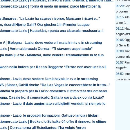
del centr
iomercato Lazio | Hautekiet, si lavora sulla formula. E intanto il club...
09:20
Copp
iomercato Lazio | Torna di moda un nome: piace Miretti per la
program
09:15
All
tSquares: "La Lazio ha scarse risorse. Mancano i ricavi e..."
anno fa
o, ricordi Hjerto-Dahl? Ora giocherà in Premier League
09:11
Napo
iomercato Lazio | Hautekiet, spunta una clausola rescissoria: i
sogno az
09:06
Oggi
e A | Bologna - Lazio, dove vedere il match in tv e in streaming
di Serie B
Lazio | Veron abbraccia Correa: “Ti stavamo aspettando”
09:00
Juve
a Italia | Lazio - Mantova, dove vedere i trentaduesimi in tv e in
concentri
08:57
Fio
och nella bufera per il caso Roggero: “Errore non aver ucciso il
stupirà"
08:52
Inte
inone - Lazio, dove vedere l'amichevole in tv e in streaming
ma ora mi
 | Sinner, Cahill rivela: "Da Las Vegas lo caccerebbero in fretta..."
antova si prepara per la Lazio: domenica l’ultimo test dei lombardi
gna, Casale ko: il comunicato. Salta la gara da ex con la Lazio?
inone - Lazio, il dato aggiornato sui biglietti venduti: si riempie lo
inone - Lazio, le probabili formazioni: Gattuso lancia i titolari
iomercato Lazio | Becker, lo Schalke 04 offre il rinnovo: le ultime
azio | Correa torna all'Estudiantes: l'ha voluto Veron