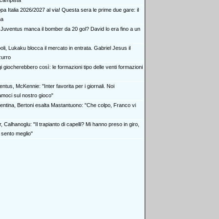
ocampista
a Italia 2026/2027 al via! Questa sera le prime due gare: il
ma
a Juventus manca il bomber da 20 gol? David lo era fino a un
li, Lukaku blocca il mercato in entrata. Gabriel Jesus il
zurro
 giocherebbero così: le formazioni tipo delle venti formazioni
ntus, McKennie: "Inter favorita per i giornali. Noi
amoci sul nostro gioco"
rentina, Bertoni esalta Mastantuono: "Che colpo, Franco vi
r, Calhanoglu: "Il trapianto di capelli? Mi hanno preso in giro,
 sento meglio"