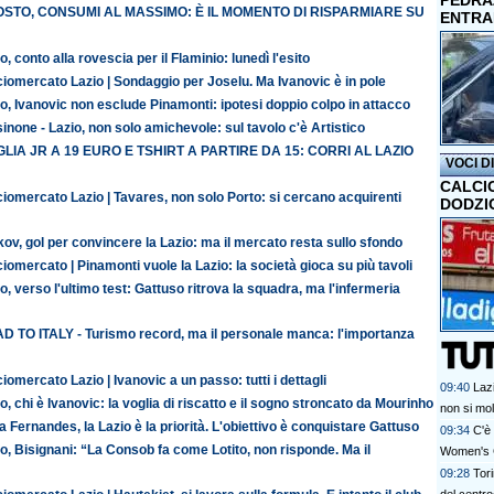
PEDRAZ
STO, CONSUMI AL MASSIMO: È IL MOMENTO DI RISPARMIARE SU
ENTRA
o, conto alla rovescia per il Flaminio: lunedì l'esito
iomercato Lazio | Sondaggio per Joselu. Ma Ivanovic è in pole
o, Ivanovic non esclude Pinamonti: ipotesi doppio colpo in attacco
inone - Lazio, non solo amichevole: sul tavolo c'è Artistico
LIA JR A 19 EURO E TSHIRT A PARTIRE DA 15: CORRI AL LAZIO
VOCI D
CALCI
iomercato Lazio | Tavares, non solo Porto: si cercano acquirenti
DODZI
ov, gol per convincere la Lazio: ma il mercato resta sullo sfondo
iomercato | Pinamonti vuole la Lazio: la società gioca su più tavoli
o, verso l'ultimo test: Gattuso ritrova la squadra, ma l'infermeria
D TO ITALY - Turismo record, ma il personale manca: l'importanza
iomercato Lazio | Ivanovic a un passo: tutti i dettagli
09:40
Lazi
o, chi è Ivanovic: la voglia di riscatto e il sogno stroncato da Mourinho
non si mol
 Fernandes, la Lazio è la priorità. L'obiettivo è conquistare Gattuso
09:34
C'è 
o, Bisignani: “La Consob fa come Lotito, non risponde. Ma il
Women's 
09:28
Tori