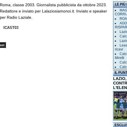
LE PIÙ
Roma, classe 2003. Giornalista pubblicista da ottobre 2023.
MAGL
Redattore e inviato per Lalaziosiamonoi.it. Inviato e speaker
CORRI 
per Radio Laziale.
ROAD
AGO
RISPA
ICAST03
Lazio
Calci
Lazi
Leas
eet
ricavi
Calc
Miretti
Calc
Calc
IL PUN
LAZIO,
CONTR
L'ELE
ESCLU