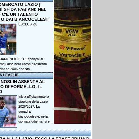
OMERCATO LAZIO |
 SFIDA FABIANI: NEL
 C'È UN TALENTO
TO DAI BIANCOCELESTI
ESCLUSIVA
IAMONOI.IT - L'Espanyol si
lla Lazio nella corsa all'esterno
classe 2006 che sta...
A LEAGUE
 NOSLIN ASSENTE AL
O DI FORMELLO: IL
O
Inizia ufficialmente la
stagione della Lazio
2026/2027. La
squadra
biancoceleste, nella
giornata odierna, si è...