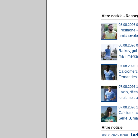
Altre notizie - Rass
08.08.2026 0
Frosinone -
amichevole: 
08.08.2026 0
Ratkov, gol
ma il mercat
07.08.2026 1
Calciomerc
Fernandes v
07.08.2026 1
Lazio, rifles
le ultime tra.
07.08.2026 1
Calciomerca
Serie B, ma i
Altre notizie
Lazi
08.08.2026 10:00 -