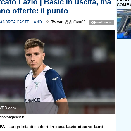
cato Lazio | Basic in uscita, ma
LAZIO
COME 
no offerte: il punto
ANDREA CASTELLANO
Twitter:
@@ICast03
vedi letture
WEB.com
photoagency.it
A -
Lunga lista di esuberi.
In casa Lazio ci sono tanti