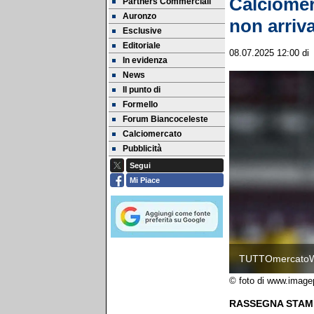
Calciomer
Partners Commerciali
Auronzo
non arriva
Esclusive
Editoriale
08.07.2025 12:00
di
In evidenza
News
Il punto di
Formello
Forum Biancoceleste
Calciomercato
Pubblicità
Segui
Mi Piace
TUTTOmercato
© foto di www.image
RASSEGNA STAMP