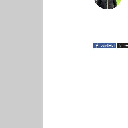
condividi
tw