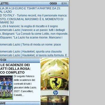
 LETTE:
OGGI
IERI
IA JR A 19 EURO E TSHIRT A PARTIRE DA 15:
AL LAZIO
 TO ITALY - Turismo record, ma il personale manca:
STO, CONSUMI AL MASSIMO: È IL MOMENTO DI
RMIARE SU
, chi è Ivanovic: la voglia di riscatto e il sogno
omercato Lazio | Ivanovic a un passo: tutti i dettagli
o, Bisignani: “La Consob fa come Lotito, non risponde.
tSquares: "La Lazio ha scarse risorse. Mancano i
iomercato Lazio | Torna di moda un nome: piace
iomercato Lazio | Hautekiet, spunta una clausola
iomercato Lazio | Hautekiet, si lavora sulla formula. E
TO DI
 LE SCADENZE DEI
ATTI DELLA ROSA:
NCO COMPLETO
Di seguito l'elenco
delle scadenze dei
contratti di tutti i
giocatori della Lazio.
2027: Cancellieri,
Cataldi,...
SIVE