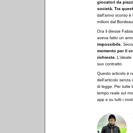
giocatori da piaz
società. Tra ques
dall'anno scorso è f
milioni dal Bordeau
Ora il diesse Fabi
aveva fatto un anno
impossibile.
Secon
momento per il cr
richieste.
L'ideale
suo contratto.
Questo articolo è r
dell’articolo senza
di legge. Per tutte 
tempo reale sul mon
app e su tutti i nost