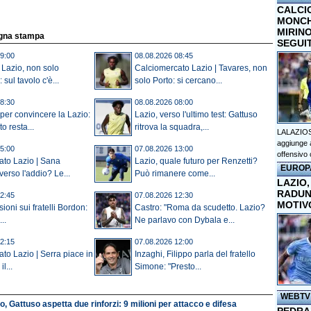
CALCI
MONCHI
MIRINO
egna stampa
SEGUI
9:00
08.08.2026 08:45
 Lazio, non solo
Calciomercato Lazio | Tavares, non
sul tavolo c'è...
solo Porto: si cercano...
8:30
08.08.2026 08:00
 per convincere la Lazio:
Lazio, verso l'ultimo test: Gattuso
o resta...
ritrova la squadra,...
LALAZIOS
aggiunge a
5:00
07.08.2026 13:00
offensivo 
ato Lazio | Sana
Lazio, quale futuro per Renzetti?
EUROP
erso l'addio? Le...
Può rimanere come...
LAZIO,
RADUN
2:45
07.08.2026 12:30
MOTIV
sioni sui fratelli Bordon:
Castro: "Roma da scudetto. Lazio?
..
Ne parlavo con Dybala e...
2:15
07.08.2026 12:00
to Lazio | Serra piace in
Inzaghi, Filippo parla del fratello
l...
Simone: "Presto...
WEBTV
o, Gattuso aspetta due rinforzi: 9 milioni per attacco e difesa