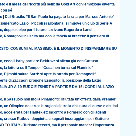
to è il mese dei ricordi più belli: da Gold Art ogni emozione diventa
 con sé
o | Dal Brasile: “Il San Paolo ha pagato la rata per Marcos Antonio”
iomercato Lazio | Piccoli si allontana: si muove un club di Serie A
o, doppio colpo per il futuro: arrivano Bagordo e Landi
o, Romagnoli in uscita ma con la fascia al braccio: il pensiero di
STO, CONSUMI AL MASSIMO: È IL MOMENTO DI RISPARMIARE SU
o, ecco il baby portiere Bekirov: si allena già con Gattuso
o, la lettera su Il Tempo: “Cosa non torna sul Flaminio”
o, Djimsiti saluta Sarri: si apre la strada per Romagnoli?
ente di Zaccagni propone Esposito: la posizione della Lazio
LIA JR A 19 EURO E TSHIRT A PARTIRE DA 15: CORRI AL LAZIO
o, il Sassuolo non molla Pinamonti: rifiutata un’offerta dalla Premier
o, un Olimpico deserto: le ragioni dietro la chiusura di curve e distinti
o, accelerata per Hautekiet: incontro a Formello con gli agenti
o, cresce Ratkov: doppietta e segnali incoraggianti per Gattuso
D TO ITALY - Turismo record, ma il personale manca: l'importanza