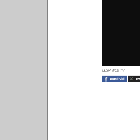
LLSN WEB TV
condividi
tw