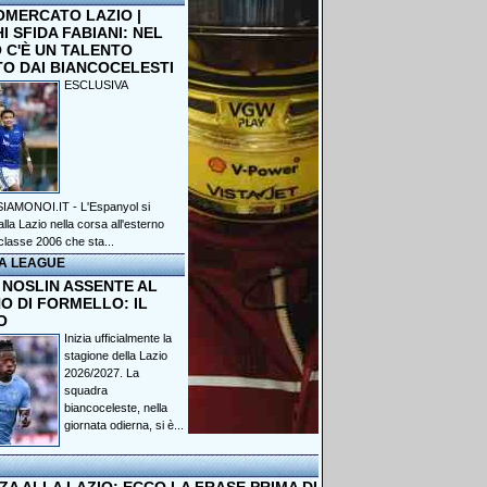
OMERCATO LAZIO |
 SFIDA FABIANI: NEL
 C'È UN TALENTO
TO DAI BIANCOCELESTI
ESCLUSIVA
IAMONOI.IT - L'Espanyol si
lla Lazio nella corsa all'esterno
classe 2006 che sta...
A LEAGUE
 NOSLIN ASSENTE AL
O DI FORMELLO: IL
O
Inizia ufficialmente la
stagione della Lazio
2026/2027. La
squadra
biancoceleste, nella
giornata odierna, si è...