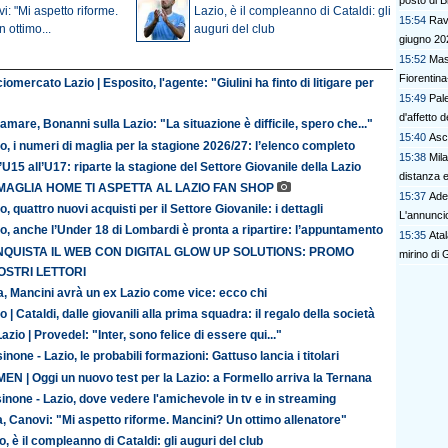
posto di B
vi: "Mi aspetto riforme.
Lazio, è il compleanno di Cataldi: gli
15:54
Rave
 ottimo...
auguri del club
giugno 20
15:52
Mas
Fiorentina
iomercato Lazio | Esposito, l'agente: "Giulini ha finto di litigare per
15:49
Pal
d'affetto 
amare, Bonanni sulla Lazio: "La situazione è difficile, spero che..."
15:40
Asco
o, i numeri di maglia per la stagione 2026/27: l’elenco completo
15:38
Mila
’U15 all’U17: riparte la stagione del Settore Giovanile della Lazio
distanza e
MAGLIA HOME TI ASPETTA AL LAZIO FAN SHOP
15:37
Ade
o, quattro nuovi acquisti per il Settore Giovanile: i dettagli
L'annuncio
o, anche l’Under 18 di Lombardi è pronta a ripartire: l’appuntamento
15:35
Ata
QUISTA IL WEB CON DIGITAL GLOW UP SOLUTIONS: PROMO
mirino di G
OSTRI LETTORI
ia, Mancini avrà un ex Lazio come vice: ecco chi
o | Cataldi, dalle giovanili alla prima squadra: il regalo della società
azio | Provedel: "Inter, sono felice di essere qui..."
inone - Lazio, le probabili formazioni: Gattuso lancia i titolari
N | Oggi un nuovo test per la Lazio: a Formello arriva la Ternana
inone - Lazio, dove vedere l'amichevole in tv e in streaming
ia, Canovi: "Mi aspetto riforme. Mancini? Un ottimo allenatore"
o, è il compleanno di Cataldi: gli auguri del club