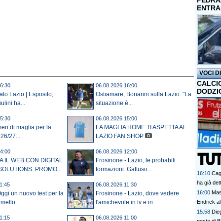
PEDRAZ
ENTRA
VOCI D
CALCI
6:30
06.08.2026 16:00
DODZI
to Lazio | Esposito,
Ostiamare, Bonanni sulla Lazio: "La
ulini ha...
situazione è...
5:30
06.08.2026 15:00
eri di maglia per la
LA MAGLIA HOME TI ASPETTA AL
26/27:...
LAZIO FAN SHOP
4:00
06.08.2026 12:00
 IL WEB CON DIGITAL
Frosinone - Lazio, le probabili
OLUTIONS: PROMO...
formazioni: Gattuso...
16:10
Cagl
ha già det
1:45
06.08.2026 11:30
16:00
Mas
gi un nuovo test per la
Frosinone - Lazio, dove vedere
Endrick al
mello...
l'amichevole in tv e in...
talenti. G
15:58
Dieg
1:15
06.08.2026 11:00
davvero