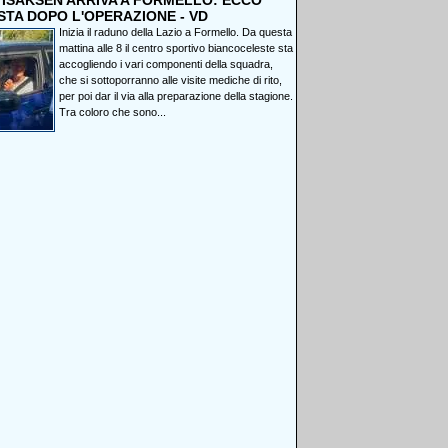
, ISAKSEN ARRIVA A FORMELLO: ECCO
STA DOPO L'OPERAZIONE - VD
Inizia il raduno della Lazio a Formello. Da questa
mattina alle 8 il centro sportivo biancoceleste sta
accogliendo i vari componenti della squadra,
che si sottoporranno alle visite mediche di rito,
per poi dar il via alla preparazione della stagione.
Tra coloro che sono...