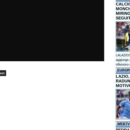
CALCI
MONCHI
MIRINO
SEGUI
LALAZIOS
aggiunge a
offensivo 
EUROP
eet
LAZIO,
RADUN
MOTIV
WEBTV