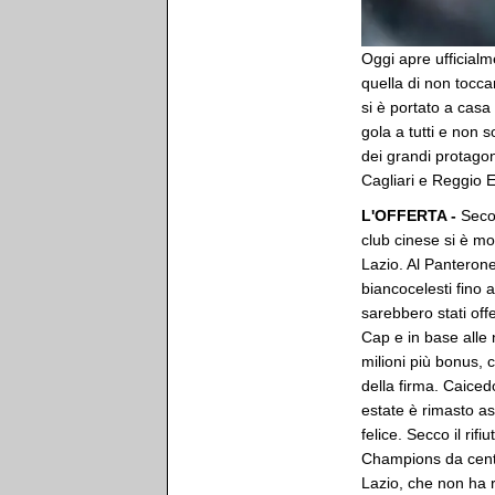
Oggi apre ufficialm
quella di non toccar
si è portato a casa
gola a tutti e non so
dei grandi protagoni
Cagliari e Reggio E
L'OFFERTA -
Secon
club cinese si è m
Lazio. Al Panterone
biancocelesti fino 
sarebbero stati offer
Cap e in base alle 
milioni più bonus,
della firma. Caiced
estate è rimasto a
felice. Secco il rif
Champions da centr
Lazio, che non ha ri