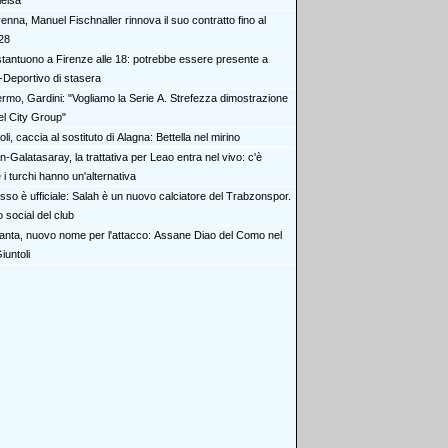
ielsa
nna, Manuel Fischnaller rinnova il suo contratto fino al
28
tantuono a Firenze alle 18: potrebbe essere presente a
-Deportivo di stasera
ermo, Gardini: "Vogliamo la Serie A. Strefezza dimostrazione
del City Group"
li, caccia al sostituto di Alagna: Bettella nel mirino
n-Galatasaray, la trattativa per Leao entra nel vivo: c'è
 i turchi hanno un'alternativa
sso è ufficiale: Salah è un nuovo calciatore del Trabzonspor.
 social del club
lanta, nuovo nome per l'attacco: Assane Diao del Como nel
iuntoli