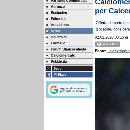
Calciomer
Partners Commerciali
Auronzo
per Caice
Esclusive
Editoriale
Offerta da parte di u
In evidenza
giocatore, considera
News
Il punto di
02.01.2020 08:15
di
Formello
vedi letture
Forum Biancoceleste
Fonte:
Lalaziosiamon
Calciomercato
Pubblicità
Segui
Mi Piace