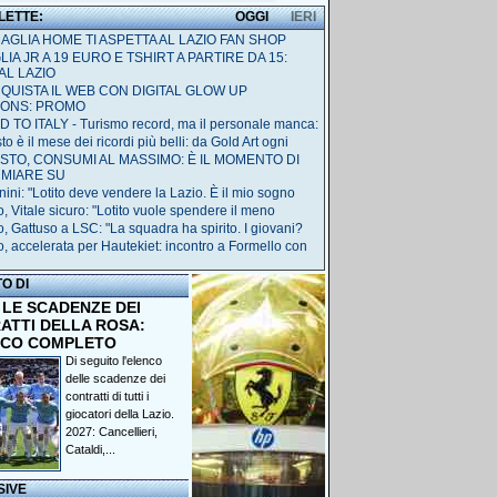
 LETTE:
OGGI
IERI
MAGLIA HOME TI ASPETTA AL LAZIO FAN SHOP
IA JR A 19 EURO E TSHIRT A PARTIRE DA 15:
AL LAZIO
QUISTA IL WEB CON DIGITAL GLOW UP
IONS: PROMO
 TO ITALY - Turismo record, ma il personale manca:
o è il mese dei ricordi più belli: da Gold Art ogni
STO, CONSUMI AL MASSIMO: È IL MOMENTO DI
RMIARE SU
nini: "Lotito deve vendere la Lazio. È il mio sogno
o, Vitale sicuro: "Lotito vuole spendere il meno
o, Gattuso a LSC: "La squadra ha spirito. I giovani?
o, accelerata per Hautekiet: incontro a Formello con
TO DI
 LE SCADENZE DEI
ATTI DELLA ROSA:
NCO COMPLETO
Di seguito l'elenco
delle scadenze dei
contratti di tutti i
giocatori della Lazio.
2027: Cancellieri,
Cataldi,...
SIVE