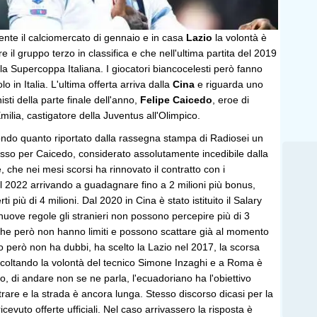
ente il calciomercato di gennaio e in casa
Lazio
la volontà è
e il gruppo terzo in classifica e che nell'ultima partita del 2019
 la Supercoppa Italiana. I giocatori biancocelesti però fanno
lo in Italia. L'ultima offerta arriva dalla
Cina
e riguarda uno
sti della parte finale dell'anno,
Felipe Caicedo
, eroe di
milia, castigatore della Juventus all'Olimpico.
do quanto riportato dalla rassegna stampa di Radiosei un
osso per Caicedo, considerato assolutamente incedibile dalla
, che nei mesi scorsi ha rinnovato il contratto con i
al 2022 arrivando a guadagnare fino a 2 milioni più bonus,
ti più di 4 milioni. Dal 2020 in Cina è stato istituito il Salary
nuove regole gli stranieri non possono percepire più di 3
 che però non hanno limiti e possono scattare già al momento
o però non ha dubbi, ha scelto la Lazio nel 2017, la scorsa
scoltando la volontà del tecnico Simone Inzaghi e a Roma è
iuto, di andare non se ne parla, l'ecuadoriano ha l'obiettivo
are e la strada è ancora lunga. Stesso discorso dicasi per la
cevuto offerte ufficiali. Nel caso arrivassero la risposta è