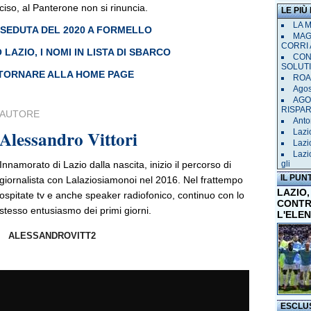
iso, al Panterone non si rinuncia.
LE PIÙ
LA 
A SEDUTA DEL 2020 A FORMELLO
MAGL
CORRI 
AZIO, I NOMI IN LISTA DI SBARCO
CON
SOLUT
 TORNARE ALLA HOME PAGE
ROAD
Agost
AGO
RISPA
AUTORE
Anto
Alessandro Vittori
Lazi
Lazi
Lazi
Innamorato di Lazio dalla nascita, inizio il percorso di
gli
IL PUN
giornalista con Lalaziosiamonoi nel 2016. Nel frattempo
LAZIO,
ospitate tv e anche speaker radiofonico, continuo con lo
CONTR
stesso entusiasmo dei primi giorni.
L'ELE
ALESSANDROVITT2
ESCLU