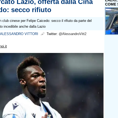
cato Lazio, offerta dalla Cina
LAZIO
COME 
do: secco rifiuto
n club cinese per Felipe Caicedo: secco il rifiuto da parte del
to incedibile anche dalla Lazio
ALESSANDRO VITTORI
Twitter:
@AlessandroVitt2
oi.it