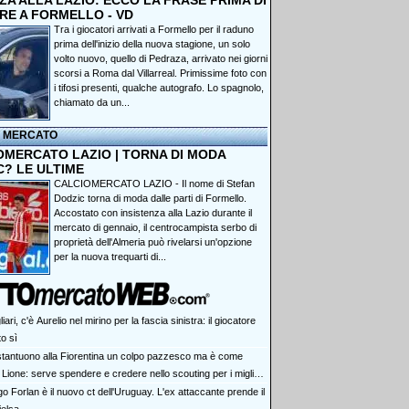
A ALLA LAZIO: ECCO LA FRASE PRIMA DI
RE A FORMELLO - VD
Tra i giocatori arrivati a Formello per il raduno
prima dell'inizio della nuova stagione, un solo
volto nuovo, quello di Pedraza, arrivato nei giorni
scorsi a Roma dal Villarreal. Primissime foto con
i tifosi presenti, qualche autografo. Lo spagnolo,
chiamato da un...
I MERCATO
OMERCATO LAZIO | TORNA DI MODA
C? LE ULTIME
CALCIOMERCATO LAZIO - Il nome di Stefan
Dodzic torna di moda dalle parti di Formello.
Accostato con insistenza alla Lazio durante il
mercato di gennaio, il centrocampista serbo di
proprietà dell'Almeria può rivelarsi un'opzione
per la nuova trequarti di...
iari, c'è Aurelio nel mirino per la fascia sinistra: il giocatore
to sì
tantuono alla Fiorentina un colpo pazzesco ma è come
 Lione: serve spendere e credere nello scouting per i migliori
iovani italiani: attenzione perché qualcosa sta cambiando
o Forlan è il nuovo ct dell'Uruguay. L'ex attaccante prende il