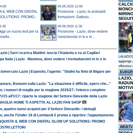
CALCI
4:00
06.08.2026 12:00
MONCHI
 IL WEB CON DIGITAL
Frosinone - Lazio, le probabili
MIRINO
OLUTIONS: PROMO...
formazioni: Gattuso...
SEGUI
1:45
06.08.2026 11:30
gi un nuovo test per la
Frosinone - Lazio, dove vedere
mello...
l'amichevole in tv e in...
azio | Sarri scarica Maldini: lascia l'Atalanta e va al Cagliari
LALAZIOS
a Italia | Lazio - Mantova, dove vedere i trentaduesimi in tv e in
aggiunge a
offensivo 
iomercato Lazio | Esposito, l'agente: "Giulini ha finto di litigare per
EUROP
LAZIO,
RADUN
amare, Bonanni sulla Lazio: "La situazione è difficile, spero che..."
MOTIV
o, i numeri di maglia per la stagione 2026/27: l’elenco completo
’U15 all’U17: riparte la stagione del Settore Giovanile della Lazio
MAGLIA HOME TI ASPETTA AL LAZIO FAN SHOP
o, quattro nuovi acquisti per il Settore Giovanile: i dettagli
o, anche l’Under 18 di Lombardi è pronta a ripartire: l’appuntamento
QUISTA IL WEB CON DIGITAL GLOW UP SOLUTIONS: PROMO
WEBTV
OSTRI LETTORI