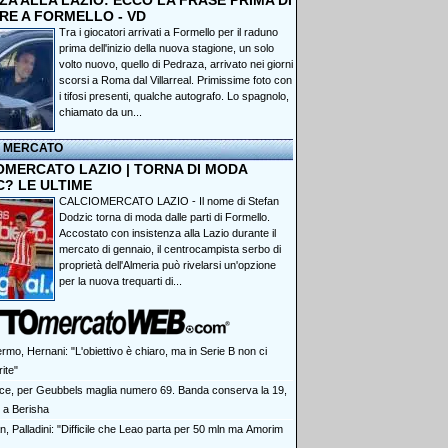
A ALLA LAZIO: ECCO LA FRASE PRIMA DI
RE A FORMELLO - VD
Tra i giocatori arrivati a Formello per il raduno
prima dell'inizio della nuova stagione, un solo
volto nuovo, quello di Pedraza, arrivato nei giorni
scorsi a Roma dal Villarreal. Primissime foto con
i tifosi presenti, qualche autografo. Lo spagnolo,
chiamato da un...
I MERCATO
OMERCATO LAZIO | TORNA DI MODA
C? LE ULTIME
CALCIOMERCATO LAZIO - Il nome di Stefan
Dodzic torna di moda dalle parti di Formello.
Accostato con insistenza alla Lazio durante il
mercato di gennaio, il centrocampista serbo di
proprietà dell'Almeria può rivelarsi un'opzione
per la nuova trequarti di...
rmo, Hernani: "L'obiettivo è chiaro, ma in Serie B non ci
ite"
ce, per Geubbels maglia numero 69. Banda conserva la 19,
 a Berisha
n, Palladini: "Difficile che Leao parta per 50 mln ma Amorim