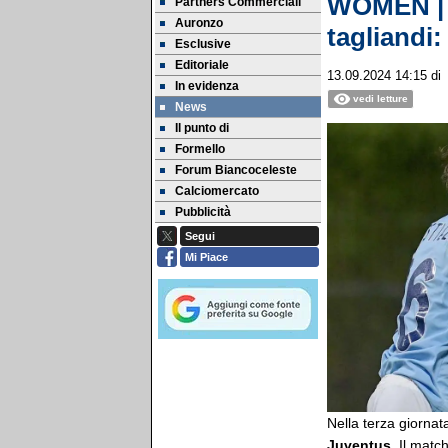
WOMEN | L
Partners Commerciali
Auronzo
tagliandi: 
Esclusive
Editoriale
13.09.2024 14:15
d
In evidenza
vedi letture
News
Il punto di
Formello
Forum Biancoceleste
Calciomercato
Pubblicità
Segui
Mi Piace
Nella terza giorna
Juventus
. Il matc