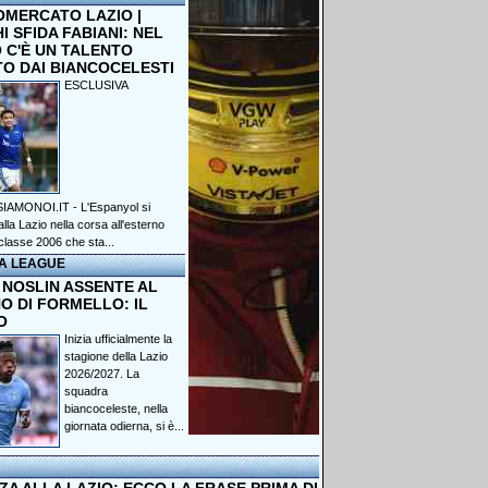
OMERCATO LAZIO |
 SFIDA FABIANI: NEL
 C'È UN TALENTO
TO DAI BIANCOCELESTI
ESCLUSIVA
IAMONOI.IT - L'Espanyol si
lla Lazio nella corsa all'esterno
classe 2006 che sta...
A LEAGUE
 NOSLIN ASSENTE AL
O DI FORMELLO: IL
O
Inizia ufficialmente la
stagione della Lazio
2026/2027. La
squadra
biancoceleste, nella
giornata odierna, si è...