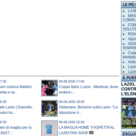
LE PIÙ
LA 
MAGL
CORRI 
CON
SOLUT
ROAD
Agost
AGO
RISPA
Copp
trentad
Anto
Lazi
Lazi
IL PUN
7:30
06.08.2026 17:00
LAZIO,
arri scarica Maldini:
Coppa Italia | Lazio - Mantova, dove
CONTR
anta e va...
vedere i...
L'ELE
6:30
06.08.2026 16:00
to Lazio | Esposito,
Ostiamare, Bonanni sulla Lazio: "La
ulini ha...
situazione è...
5:30
06.08.2026 15:00
eri di maglia per la
LA MAGLIA HOME TI ASPETTA AL
26/27:...
LAZIO FAN SHOP
ESCLU