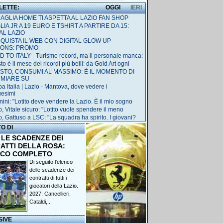
 LETTE:
OGGI
IERI
MAGLIA HOME TI ASPETTA AL LAZIO FAN SHOP
IA JR A 19 EURO E TSHIRT A PARTIRE DA 15:
AL LAZIO
QUISTA IL WEB CON DIGITAL GLOW UP
IONS: PROMO
 TO ITALY - Turismo record, ma il personale manca:
o è il mese dei ricordi più belli: da Gold Art ogni
STO, CONSUMI AL MASSIMO: È IL MOMENTO DI
RMIARE SU
a Italia | Lazio - Mantova, dove vedere i
uesimi
nini: "Lotito deve vendere la Lazio. È il mio sogno
o, Vitale sicuro: "Lotito vuole spendere il meno
o, Gattuso a LSC: "La squadra ha spirito. I giovani?
TO DI
 LE SCADENZE DEI
ATTI DELLA ROSA:
NCO COMPLETO
Di seguito l'elenco
delle scadenze dei
contratti di tutti i
giocatori della Lazio.
2027: Cancellieri,
Cataldi,...
SIVE