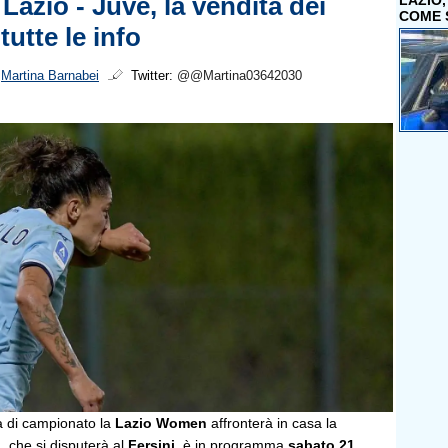
azio - Juve, la vendita dei
LAZIO
COME 
tutte le info
i
Martina Barnabei
Twitter:
@@Martina03642030
ta di campionato la
Lazio Women
affronterà in casa la
h, che si disputerà al
Fersini
, è in programma
sabato 21