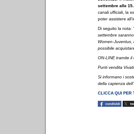
settembre alle 15.
canali ufficiali, la
poter assistere all'
Di seguito la nota:
settembre saranno m
Women-Juventus, i
possibile acquistare
ON-LINE tramite il c
Punti vendita Vivat
Si informano i soste
della capienza dell’
CLICCA QUI PER
condividi
tw