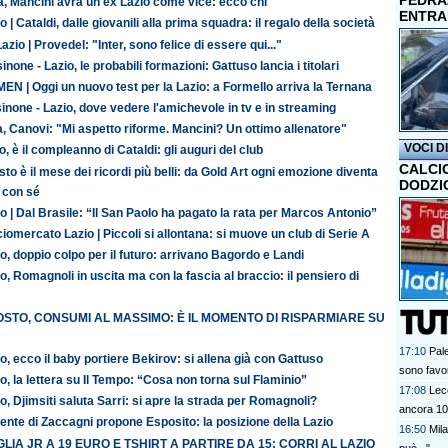
PEDRAZ
ia, Mancini avrà un ex Lazio come vice: ecco chi
ENTRA
o | Cataldi, dalle giovanili alla prima squadra: il regalo della società
azio | Provedel: "Inter, sono felice di essere qui..."
inone - Lazio, le probabili formazioni: Gattuso lancia i titolari
N | Oggi un nuovo test per la Lazio: a Formello arriva la Ternana
inone - Lazio, dove vedere l'amichevole in tv e in streaming
ia, Canovi: "Mi aspetto riforme. Mancini? Un ottimo allenatore"
VOCI D
o, è il compleanno di Cataldi: gli auguri del club
CALCI
to è il mese dei ricordi più belli: da Gold Art ogni emozione diventa
DODZI
 con sé
o | Dal Brasile: “Il San Paolo ha pagato la rata per Marcos Antonio”
iomercato Lazio | Piccoli si allontana: si muove un club di Serie A
o, doppio colpo per il futuro: arrivano Bagordo e Landi
o, Romagnoli in uscita ma con la fascia al braccio: il pensiero di
STO, CONSUMI AL MASSIMO: È IL MOMENTO DI RISPARMIARE SU
17:10
Pale
o, ecco il baby portiere Bekirov: si allena già con Gattuso
sono favor
o, la lettera su Il Tempo: “Cosa non torna sul Flaminio”
17:08
Lec
o, Djimsiti saluta Sarri: si apre la strada per Romagnoli?
ancora 10
ente di Zaccagni propone Esposito: la posizione della Lazio
16:50
Mila
LIA JR A 19 EURO E TSHIRT A PARTIRE DA 15: CORRI AL LAZIO