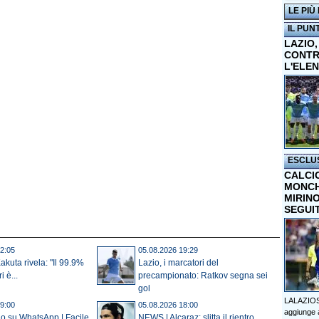
LE PIÙ
IL PUN
LAZIO,
CONTR
L'ELE
ESCLU
CALCI
MONCHI
MIRINO
SEGUI
2:05
05.08.2026 19:29
akuta rivela: "Il 99.9%
Lazio, i marcatori del
i è...
precampionato: Ratkov segna sei
gol
LALAZIOS
9:00
05.08.2026 18:00
aggiunge a
io su WhatsApp | Facile
NEWS | Alcaraz: slitta il rientro.