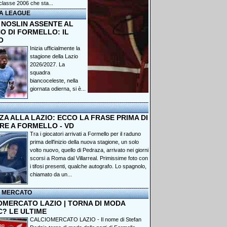
classe 2006 che sta...
A LEAGUE
 NOSLIN ASSENTE AL
O DI FORMELLO: IL
O
Inizia ufficialmente la
stagione della Lazio
2026/2027. La
squadra
biancoceleste, nella
giornata odierna, si è...
A ALLA LAZIO: ECCO LA FRASE PRIMA DI
RE A FORMELLO - VD
Tra i giocatori arrivati a Formello per il raduno
prima dell'inizio della nuova stagione, un solo
volto nuovo, quello di Pedraza, arrivato nei giorni
scorsi a Roma dal Villarreal. Primissime foto con
i tifosi presenti, qualche autografo. Lo spagnolo,
chiamato da un...
I MERCATO
OMERCATO LAZIO | TORNA DI MODA
C? LE ULTIME
CALCIOMERCATO LAZIO - Il nome di Stefan