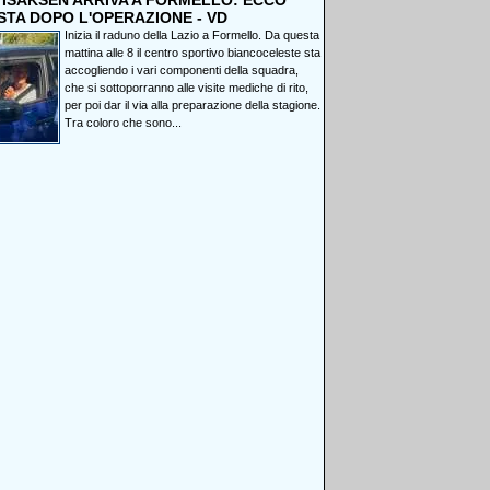
, ISAKSEN ARRIVA A FORMELLO: ECCO
STA DOPO L'OPERAZIONE - VD
Inizia il raduno della Lazio a Formello. Da questa
mattina alle 8 il centro sportivo biancoceleste sta
accogliendo i vari componenti della squadra,
che si sottoporranno alle visite mediche di rito,
per poi dar il via alla preparazione della stagione.
Tra coloro che sono...