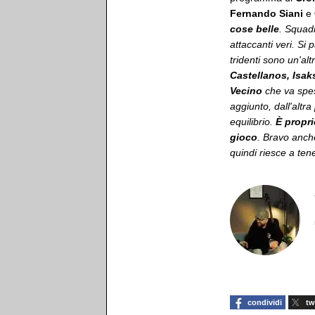
Fernando Siani
e
cose belle
. Squad
attaccanti veri. Si 
tridenti sono un'al
Castellanos, Isak
Vecino
che va spes
aggiunto, dall'altr
equilibrio.
È propri
gioco
. Bravo anch
quindi riesce a ten
condividi
tw