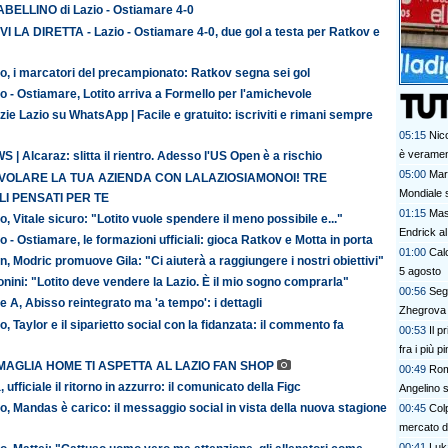
TABELLINO di Lazio - Ostiamare 4-0
VI LA DIRETTA - Lazio - Ostiamare 4-0, due gol a testa per Ratkov e
o, i marcatori del precampionato: Ratkov segna sei gol
o - Ostiamare, Lotito arriva a Formello per l'amichevole
zie Lazio su WhatsApp | Facile e gratuito: iscriviti e rimani sempre
05:15
Nico
è veramen
 | Alcaraz: slitta il rientro. Adesso l'US Open è a rischio
05:00
Mar
 VOLARE LA TUA AZIENDA CON LALAZIOSIAMONOI! TRE
Mondiale s
I PENSATI PER TE
01:15
Mas
o, Vitale sicuro: "Lotito vuole spendere il meno possibile e..."
Endrick al
o - Ostiamare, le formazioni ufficiali: gioca Ratkov e Motta in porta
talenti. G
01:00
Calc
n, Modric promuove Gila: "Ci aiuterà a raggiungere i nostri obiettivi"
davvero
5 agosto
nini: "Lotito deve vendere la Lazio. È il mio sogno comprarla"
00:56
Segn
e A, Abisso reintegrato ma 'a tempo': i dettagli
Zhegrova 
o, Taylor e il siparietto social con la fidanzata: il commento fa
00:53
Il p
fra i più p
MAGLIA HOME TI ASPETTA AL LAZIO FAN SHOP
00:49
Rom
, ufficiale il ritorno in azzurro: il comunicato della Figc
Angelino s
o, Mandas è carico: il messaggio social in vista della nuova stagione
00:45
Colp
mercato 
00:41
Luk