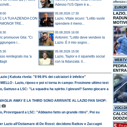
offensivo 
criviti...
Adesso l'US Open è a...
EUROP
LAZIO,
8:00
05.08.2026 17:30
RADUN
E LA TUA AZIENDA CON
Lazio, Vitale sicuro: "Lotito vuole
MOTIV
AMONOI! TRE...
spendere il meno...
6:30
05.08.2026 16:00
ic promuove Gila: "Ci
Antonini: "Lotito deve vendere la
ggiungere i...
Lazio. È il mio sogno...
5:30
05.08.2026 15:00
isso reintegrato ma 'a
Lazio, Taylor e il siparietto social
WEBTV
ttagli
con la fidanzata: il...
PEDRAZ
ENTRA
azio | Kakuta rivela: "Il 99.9% dei calciatori è infelice"
ELLO - Lazio, riposo e poi si torna in campo: Frosinone ultimo test
o, Gattuso a LSC: "La squadra ha spirito. I giovani? Sanno giocare a
MAGLIA AWAY E LA THIRD SONO ARRIVATE AL LAZIO FAN SHOP:
E
VOCI D
o, Provstgaard a LSC: "Abbiamo fatto un grande ritiro". Poi su
CALCI
DODZI
er Lazio all’Ostiamare di De Rossi: decidono Ratkov e Zaccagni