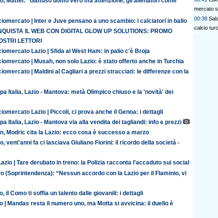
o, Mattei: "Gattuso uomo vero ma attenzione, gli allenatori come
mercato s
00:38
Sala
iomercato | Inter e Juve pensano a uno scambio: i calciatori in ballo
calcio tur
QUISTA IL WEB CON DIGITAL GLOW UP SOLUTIONS: PROMO
OSTRI LETTORI
iomercato Lazio | Sfida al West Ham: in palio c'è Broja
iomercato | Musah, non solo Lazio: è stato offerto anche in Turchia
iomercato | Maldini al Cagliari a prezzi stracciati: le differenze con la
a Italia, Lazio - Mantova: metà Olimpico chiuso e la 'novità' dei
iomercato Lazio | Piccoli, ci prova anche il Genoa: i dettagli
a Italia, Lazio - Mantova via alla vendita dei tagliandi: info e prezzi
an, Modric cita la Lazio: ecco cosa è successo a marzo
o, vent'anni fa ci lasciava Giuliano Fiorini: il ricordo della società -
azio | Tare derubato in treno: la Polizia racconta l'accaduto sui social
o (Soprintendenza): “Nessun accordo con la Lazio per il Flaminio, vi
o, il Como ti soffia un talento dalle giovanili: i dettagli
o | Mandas resta il numero uno, ma Motta si avvicina: il duello è