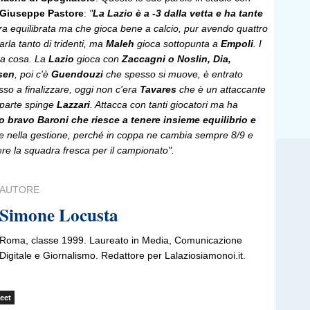
Giuseppe Pastore
:
"
La Lazio è a -3 dalla vetta e ha tante
ra equilibrata ma che gioca bene a calcio, pur avendo quattro
parla tanto di tridenti, ma
Maleh
gioca sottopunta a
Empoli
. I
tra cosa. La
Lazio
gioca con
Zaccagni o Noslin, Dia,
sen
, poi c'è
Guendouzi
che spesso si muove, è entrato
so a finalizzare, oggi non c'era
Tavares
che è un attaccante
a parte spinge
Lazzari
. Attacca con tanti giocatori ma ha
o bravo Baroni che riesce a tenere insieme equilibrio e
e nella gestione, perché in coppa ne cambia sempre 8/9 e
ere la squadra fresca per il campionato".
AUTORE
Simone Locusta
Roma, classe 1999. Laureato in Media, Comunicazione
Digitale e Giornalismo. Redattore per Lalaziosiamonoi.it.
eet