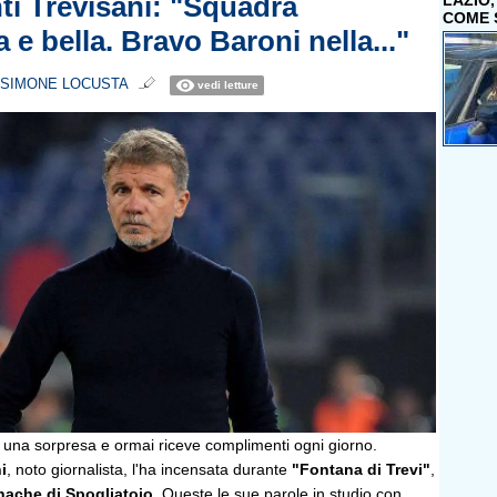
nti Trevisani: "Squadra
LAZIO
COME 
a e bella. Bravo Baroni nella..."
SIMONE LOCUSTA
vedi letture
 una sorpresa e ormai riceve complimenti ogni giorno.
i
, noto giornalista, l'ha incensata durante
"Fontana di Trevi"
,
nache di Spogliatoio
. Queste le sue parole in studio con