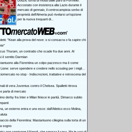
Dodzic torna di moda dalle parti di Formello.
Accostato con insistenza alla Lazio durante il
mercato di gennaio, il centrocampista serbo di
proprietà dell'Almeria può rivelarsi un'opzione
per la nuova trequarti di...
letti: "Kean alla prova del nove: o si consacra o fa capire chi
te"
cus Thuram, un contratto che scade fra due anni. Al
i è sentito Darmian
tantuono alla Fiorentina un colpo pazzesco ma è come
 Lione: serve spendere e credere nello scouting per i migliori
iovani italiani: attenzione perché qualcosa sta cambiando
iomercato no stop - Indiscrezioni, trattative e retroscena del
ali di vera Juventus contro il Chelsea. Spalletti ritrova
e parla di mercato
rimo derby fra Inter e Milan finisce in parità. Dimarco subito
impanti
a, un esterno entra e uno esce: dall'Atletico ecco Molina,
aluta
accio della Fiorentina: Mastantuono ciliegina sulla torta di un
da sogno
aku non raggiunge il Napoli, che smorza il caso. Ma le voci di