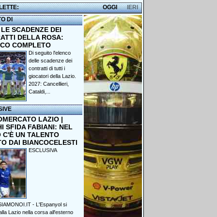
 LETTE:
OGGI
IERI
TO DI
 LE SCADENZE DEI
ATTI DELLA ROSA:
NCO COMPLETO
Di seguito l'elenco
delle scadenze dei
contratti di tutti i
giocatori della Lazio.
2027: Cancellieri,
Cataldi,...
SIVE
OMERCATO LAZIO |
 SFIDA FABIANI: NEL
 C'È UN TALENTO
TO DAI BIANCOCELESTI
ESCLUSIVA
IAMONOI.IT - L'Espanyol si
lla Lazio nella corsa all'esterno