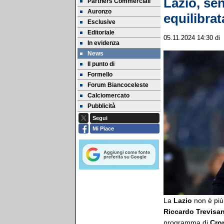
Lazio, se
Partners Commerciali
Auronzo
equilibrat
Esclusive
Editoriale
05.11.2024 14:30
di
In evidenza
News
Il punto di
Formello
Forum Biancoceleste
Calciomercato
Pubblicità
Segui
Mi Piace
La
Lazio
non è più
Riccardo Trevisan
programma di
Cro