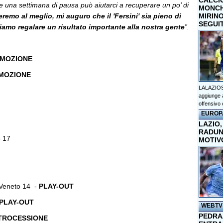
CALCI
e una settimana di pausa può aiutarci a recuperare un po’ di
MONCHI
eremo al meglio, mi auguro che il 'Fersini' sia pieno di
MIRINO
SEGUI
liamo regalare un risultato importante alla nostra gente
”.
MOZIONE
MOZIONE
LALAZIOS
aggiunge a
offensivo 
EUROP
LAZIO,
RADUN
o 17
MOTIV
 Veneto 14 -
PLAY-OUT
PLAY-OUT
WEBTV
PEDRAZ
TROCESSIONE