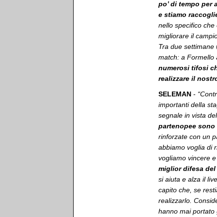
po’ di tempo per 
e stiamo raccoglie
nello specifico che
migliorare il campi
Tra due settimane
match: a Formello a
numerosi tifosi c
realizzare il nost
SELEMAN
-
“Contr
importanti della st
segnale in vista de
partenopee sono l
rinforzate con un p
abbiamo voglia di r
vogliamo vincere e 
miglior difesa de
si aiuta e alza il l
capito che, se res
realizzarlo. Consid
hanno mai portato 