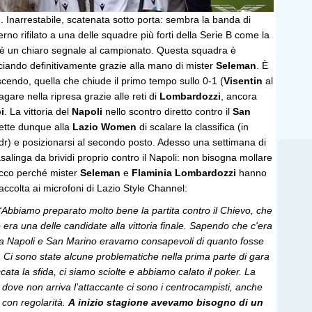
n
. Inarrestabile, scatenata sotto porta: sembra la banda di
rno rifilato a una delle squadre più forti della Serie B come la
è un chiaro segnale al campionato. Questa squadra è
ciando definitivamente grazie alla mano di mister
Seleman
. È
scendo, quella che chiude il primo tempo sullo 0-1 (
Visentin
al
lagare nella ripresa grazie alle reti di
Lombardozzi
, ancora
i
. La vittoria del
Napoli
nello scontro diretto contro il
San
ette dunque alla
Lazio Women
di scalare la classifica (in
 ndr) e posizionarsi al secondo posto. Adesso una settimana di
asalinga da brividi proprio contro il Napoli: non bisogna mollare
Ecco perché mister
Seleman
e
Flaminia Lombardozzi
hanno
raccolta ai microfoni di Lazio Style Channel:
“Abbiamo preparato molto bene la partita contro il Chievo, che
 era una delle candidate alla vittoria finale. Sapendo che c'era
 tra Napoli e San Marino eravamo consapevoli di quanto fosse
 Ci sono state alcune problematiche nella prima parte di gara
cata la sfida, ci siamo sciolte e abbiamo calato il poker. La
dove non arriva l’attaccante ci sono i centrocampisti, anche
 con regolarità.
A inizio stagione avevamo bisogno di un