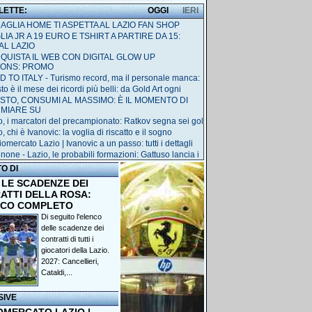
 LETTE:
OGGI
IERI
MAGLIA HOME TI ASPETTA AL LAZIO FAN SHOP
IA JR A 19 EURO E TSHIRT A PARTIRE DA 15:
AL LAZIO
QUISTA IL WEB CON DIGITAL GLOW UP
IONS: PROMO
 TO ITALY - Turismo record, ma il personale manca:
o è il mese dei ricordi più belli: da Gold Art ogni
STO, CONSUMI AL MASSIMO: È IL MOMENTO DI
RMIARE SU
o, i marcatori del precampionato: Ratkov segna sei gol
, chi è Ivanovic: la voglia di riscatto e il sogno
omercato Lazio | Ivanovic a un passo: tutti i dettagli
none - Lazio, le probabili formazioni: Gattuso lancia i
TO DI
 LE SCADENZE DEI
ATTI DELLA ROSA:
NCO COMPLETO
Di seguito l'elenco
delle scadenze dei
contratti di tutti i
giocatori della Lazio.
2027: Cancellieri,
Cataldi,...
SIVE