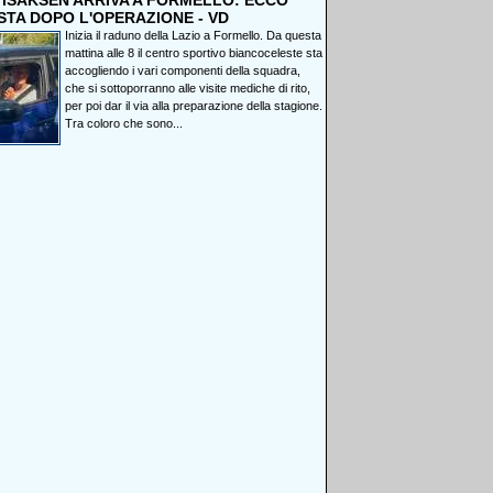
, ISAKSEN ARRIVA A FORMELLO: ECCO
STA DOPO L'OPERAZIONE - VD
Inizia il raduno della Lazio a Formello. Da questa
mattina alle 8 il centro sportivo biancoceleste sta
accogliendo i vari componenti della squadra,
che si sottoporranno alle visite mediche di rito,
per poi dar il via alla preparazione della stagione.
Tra coloro che sono...