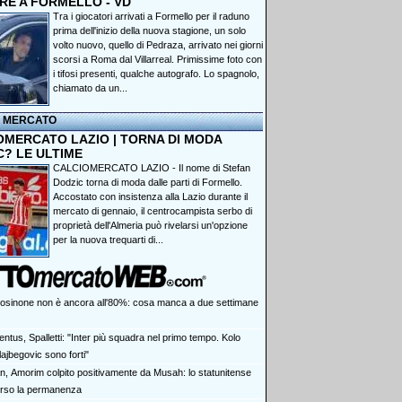
RE A FORMELLO - VD
Tra i giocatori arrivati a Formello per il raduno
prima dell'inizio della nuova stagione, un solo
volto nuovo, quello di Pedraza, arrivato nei giorni
scorsi a Roma dal Villarreal. Primissime foto con
i tifosi presenti, qualche autografo. Lo spagnolo,
chiamato da un...
I MERCATO
OMERCATO LAZIO | TORNA DI MODA
C? LE ULTIME
CALCIOMERCATO LAZIO - Il nome di Stefan
Dodzic torna di moda dalle parti di Formello.
Accostato con insistenza alla Lazio durante il
mercato di gennaio, il centrocampista serbo di
proprietà dell'Almeria può rivelarsi un'opzione
per la nuova trequarti di...
Frosinone non è ancora all'80%: cosa manca a due settimane
ntus, Spalletti: "Inter più squadra nel primo tempo. Kolo
ajbegovic sono forti"
an, Amorim colpito positivamente da Musah: lo statunitense
erso la permanenza