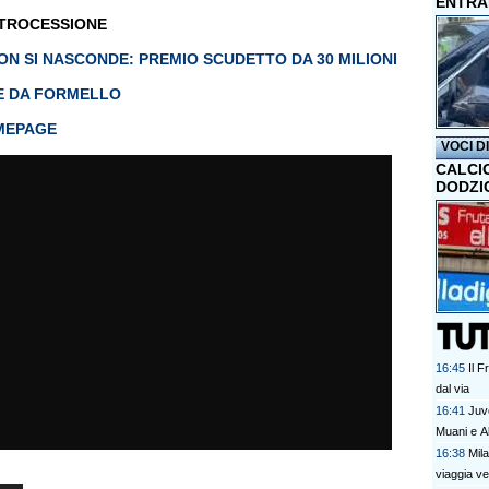
ENTRA
TROCESSIONE
NON SI NASCONDE: PREMIO SCUDETTO DA 30 MILIONI
ME DA FORMELLO
MEPAGE
VOCI D
CALCI
DODZI
16:45
Il 
dal via
16:41
Juve
Muani e Al
16:38
Mil
viaggia v