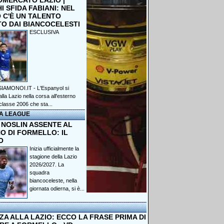
OMERCATO LAZIO |
 SFIDA FABIANI: NEL
 C'È UN TALENTO
TO DAI BIANCOCELESTI
ESCLUSIVA
IAMONOI.IT - L'Espanyol si
lla Lazio nella corsa all'esterno
classe 2006 che sta...
A LEAGUE
 NOSLIN ASSENTE AL
O DI FORMELLO: IL
O
Inizia ufficialmente la
stagione della Lazio
2026/2027. La
squadra
biancoceleste, nella
giornata odierna, si è...
A ALLA LAZIO: ECCO LA FRASE PRIMA DI