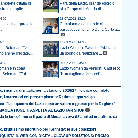
campione d'Italia di
Parà della Lazio, grande esordio
ttro medaglie...
alla Coppa del Mondo di...
4:30
29.07.2021 13:20
letica, inaugurata la
Campionato del mondo di
a...
paracadutismo, Lino Della Corte a...
5:45
16.03.2020 14:35
n, Seleman: "Noi
Lazio Women, Palombi: “Abbiamo
 anche d'estate,...
un sogno da realizzare,...
3:30
01.02.2020 23:30
omen è in zona
Lazio Women da vertigini, Castiello:
 Seleman: "Tutti al...
"Non vogliamo fermarci"
o, i numeri di maglia per la stagione 2026/27: l’elenco completo
o, i marcatori del precampionato: Ratkov segna sei gol
ca: "Le squadre del Lazio sono un valore aggiunto per la Regione"
MAGLIA HOME TI ASPETTA AL LAZIO FAN SHOP
io in lutto, è morto il padre di Messi: aveva 68 anni ed era affetto da
o, bruttissimo infortunio per Kennedy: le sue condizioni
QUISTA IL WEB CON DIGITAL GLOW UP SOLUTIONS: PROMO