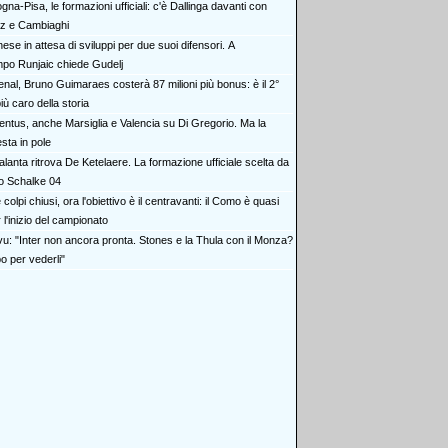
gna-Pisa, le formazioni ufficiali: c'è Dallinga davanti con
z e Cambiaghi
ese in attesa di sviluppi per due suoi difensori. A
po Runjaic chiede Gudelj
enal, Bruno Guimaraes costerà 87 milioni più bonus: è il 2°
iù caro della storia
entus, anche Marsiglia e Valencia su Di Gregorio. Ma la
sta in pole
alanta ritrova De Ketelaere. La formazione ufficiale scelta da
lo Schalke 04
colpi chiusi, ora l'obiettivo è il centravanti: il Como è quasi
 l'inizio del campionato
vu: "Inter non ancora pronta. Stones e la Thula con il Monza?
o per vederli"