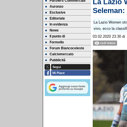
La Lazio 
Partners Commerciali
Auronzo
Seleman: "
Esclusive
Editoriale
La Lazio Women strap
In evidenza
vivo, ecco la classif
News
Il punto di
03.02.2020 23:30
d
Formello
vedi letture
Forum Biancoceleste
Calciomercato
Pubblicità
Segui
Mi Piace