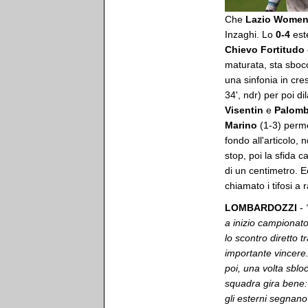
Che
Lazio Wome
Inzaghi. Lo
0-4
este
Chievo Fortitudo
maturata, sta sboc
una sinfonia in cre
34', ndr) per poi di
Visentin
e
Palomb
Marino
(1-3) perm
fondo all'articolo,
stop, poi la sfida c
di un centimetro. 
chiamato i tifosi a 
LOMBARDOZZI
-
a inizio campionato
lo scontro diretto
importante vincere.
poi, una volta sbloc
squadra gira bene: 
gli esterni segnano