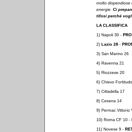
molto dispendiose 
energie.
Ci prepar
tifosi perché vog
LA CLASSIFICA
1) Napoli 30 -
PRO
2)
Lazio 28
-
PRO
3) San Marino 26
4) Ravenna 21
5) Riozzese 20
6) Chievo Fortitud
7) Cittadella 17
8) Cesena 14
9) Permac Vittorio
10) Roma CF 10 -
11) Novese 9 -
RE