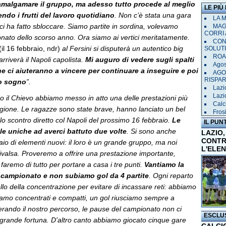
amalgamare il gruppo, ma adesso tutto procede al meglio
LE PIÙ
ndo i frutti del lavoro quotidiano
. Non c’è stata una gara
LA 
 ci ha fatto sbloccare. Siamo partite in sordina, volevamo
MAGL
CORRI 
onato dello scorso anno. Ora siamo ai vertici meritatamente.
CON
(il 16 febbraio, ndr)
al Fersini si disputerà un autentico big
SOLUT
ROAD
rriverà il Napoli capolista.
Mi auguro di vedere sugli spalti
Agost
he ci aiuteranno a vincere per continuare a inseguire e poi
AGO
RISPA
ro sogno
”.
Lazi
Lazio
o il Chievo abbiamo messo in atto una delle prestazioni più
Calci
agione. Le ragazze sono state brave, hanno lanciato un bel
Frosi
llo scontro diretto col Napoli del prossimo 16 febbraio.
Le
IL PUN
e uniche ad averci battuto due volte
. Si sono anche
LAZIO,
CONTR
aio di elementi nuovi: il loro è un grande gruppo, ma noi
L'ELE
ivalsa. Proveremo a offrire una prestazione importante,
faremo di tutto per portare a casa i tre punti.
Vantiamo la
l campionato e non subiamo gol da 4 partite
. Ogni reparto
ivello della concentrazione per evitare di incassare reti: abbiamo
tiamo concentrati e compatti, un gol riusciamo sempre a
erando il nostro percorso, le pause del campionato non ci
ESCLU
grande fortuna. D'altro canto abbiamo giocato cinque gare