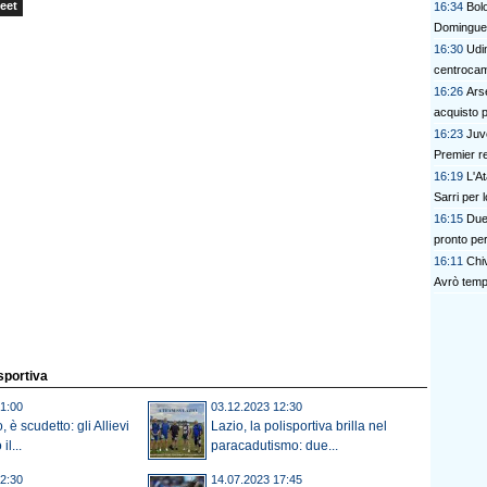
eet
16:34
Bolo
Domingue
16:30
Udin
centrocam
16:26
Ars
acquisto p
16:23
Juv
Premier re
16:19
L'At
Sarri per 
16:15
Due 
pronto per
16:11
Chi
Avrò temp
isportiva
1:00
03.12.2023 12:30
 è scudetto: gli Allievi
Lazio, la polisportiva brilla nel
l...
paracadutismo: due...
2:30
14.07.2023 17:45