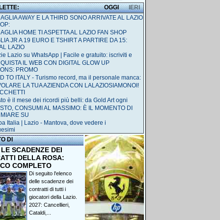
 LETTE:
OGGI
IERI
MAGLIA AWAY E LA THIRD SONO ARRIVATE AL LAZIO
OP:
MAGLIA HOME TI ASPETTA AL LAZIO FAN SHOP
IA JR A 19 EURO E TSHIRT A PARTIRE DA 15:
AL LAZIO
ie Lazio su WhatsApp | Facile e gratuito: iscriviti e
QUISTA IL WEB CON DIGITAL GLOW UP
IONS: PROMO
 TO ITALY - Turismo record, ma il personale manca:
 VOLARE LA TUA AZIENDA CON LALAZIOSIAMONOI!
ACCHETTI
o è il mese dei ricordi più belli: da Gold Art ogni
STO, CONSUMI AL MASSIMO: È IL MOMENTO DI
RMIARE SU
a Italia | Lazio - Mantova, dove vedere i
uesimi
TO DI
 LE SCADENZE DEI
ATTI DELLA ROSA:
NCO COMPLETO
Di seguito l'elenco
delle scadenze dei
contratti di tutti i
giocatori della Lazio.
2027: Cancellieri,
Cataldi,...