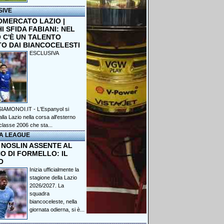
SIVE
OMERCATO LAZIO |
 SFIDA FABIANI: NEL
 C'È UN TALENTO
TO DAI BIANCOCELESTI
ESCLUSIVA
IAMONOI.IT - L'Espanyol si
lla Lazio nella corsa all'esterno
classe 2006 che sta...
A LEAGUE
 NOSLIN ASSENTE AL
O DI FORMELLO: IL
O
Inizia ufficialmente la
stagione della Lazio
2026/2027. La
squadra
biancoceleste, nella
giornata odierna, si è...