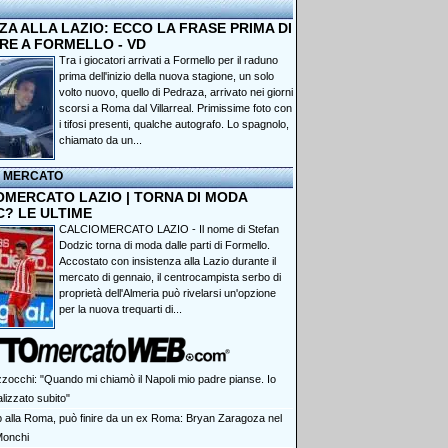
A ALLA LAZIO: ECCO LA FRASE PRIMA DI
RE A FORMELLO - VD
Tra i giocatori arrivati a Formello per il raduno
prima dell'inizio della nuova stagione, un solo
volto nuovo, quello di Pedraza, arrivato nei giorni
scorsi a Roma dal Villarreal. Primissime foto con
i tifosi presenti, qualche autografo. Lo spagnolo,
chiamato da un...
I MERCATO
OMERCATO LAZIO | TORNA DI MODA
C? LE ULTIME
CALCIOMERCATO LAZIO - Il nome di Stefan
Dodzic torna di moda dalle parti di Formello.
Accostato con insistenza alla Lazio durante il
mercato di gennaio, il centrocampista serbo di
proprietà dell'Almeria può rivelarsi un'opzione
per la nuova trequarti di...
zocchi: "Quando mi chiamò il Napoli mio padre pianse. Io
lizzato subito"
p alla Roma, può finire da un ex Roma: Bryan Zaragoza nel
Monchi