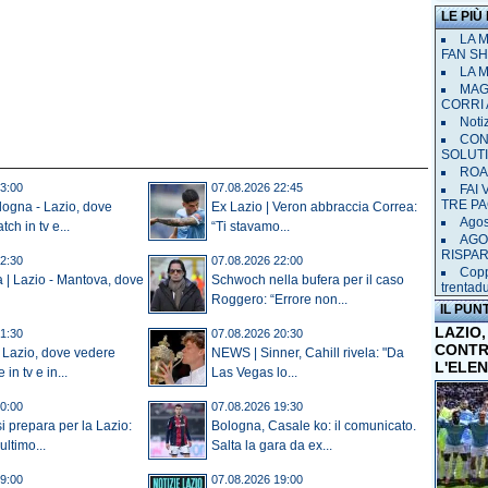
LE PIÙ
LA 
FAN SH
LA 
MAGL
CORRI 
Notiz
CON
SOLUT
ROAD
3:00
07.08.2026 22:45
FAI
TRE P
ologna - Lazio, dove
Ex Lazio | Veron abbraccia Correa:
Agost
tch in tv e...
“Ti stavamo...
AGO
RISPA
2:30
07.08.2026 22:00
Copp
a | Lazio - Mantova, dove
Schwoch nella bufera per il caso
trentad
Roggero: “Errore non...
IL PUN
LAZIO,
1:30
07.08.2026 20:30
CONTR
 Lazio, dove vedere
NEWS | Sinner, Cahill rivela: "Da
L'ELE
in tv e in...
Las Vegas lo...
0:00
07.08.2026 19:30
si prepara per la Lazio:
Bologna, Casale ko: il comunicato.
ltimo...
Salta la gara da ex...
9:00
07.08.2026 19:00