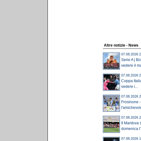
Altre notizie - News
07.08.2026 2
Serie A | B
vedere il ma
07.08.2026 2
Coppa Itali
vedere i...
07.08.2026 2
Frosinone -
l'amichevole 
07.08.2026 2
Il Mantova 
domenica l’u
07.08.2026 1