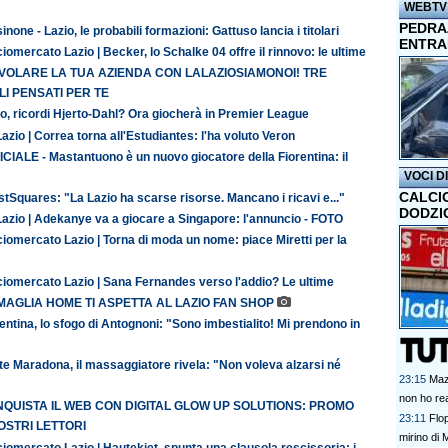
WEBTV
PEDRAZ
inone - Lazio, le probabili formazioni: Gattuso lancia i titolari
ENTRA
iomercato Lazio | Becker, lo Schalke 04 offre il rinnovo: le ultime
 VOLARE LA TUA AZIENDA CON LALAZIOSIAMONOI! TRE
I PENSATI PER TE
o, ricordi Hjerto-Dahl? Ora giocherà in Premier League
azio | Correa torna all'Estudiantes: l'ha voluto Veron
CIALE - Mastantuono è un nuovo giocatore della Fiorentina: il
VOCI D
CALCI
tSquares: "La Lazio ha scarse risorse. Mancano i ricavi e..."
DODZI
Lazio | Adekanye va a giocare a Singapore: l'annuncio - FOTO
iomercato Lazio | Torna di moda un nome: piace Miretti per la
ciomercato Lazio | Sana Fernandes verso l'addio? Le ultime
MAGLIA HOME TI ASPETTA AL LAZIO FAN SHOP
entina, lo sfogo di Antognoni: "Sono imbestialito! Mi prendono in
te Maradona, il massaggiatore rivela: "Non voleva alzarsi né
23:15
Maz
non ho rea
QUISTA IL WEB CON DIGITAL GLOW UP SOLUTIONS: PROMO
23:11
Flo
OSTRI LETTORI
mirino di 
iomercato Lazio | Hautekiet, spunta una clausola rescissoria: i