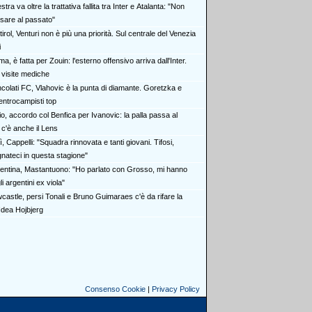
stra va oltre la trattativa fallita tra Inter e Atalanta: "Non
nsare al passato"
irol, Venturi non è più una priorità. Sul centrale del Venezia
i
a, è fatta per Zouin: l'esterno offensivo arriva dall'Inter.
 visite mediche
ncolati FC, Vlahovic è la punta di diamante. Goretzka e
entrocampisti top
o, accordo col Benfica per Ivanovic: la palla passa al
 c'è anche il Lens
ì, Cappelli: "Squadra rinnovata e tanti giovani. Tifosi,
ateci in questa stagione"
rentina, Mastantuono: "Ho parlato con Grosso, mi hanno
i argentini ex viola"
castle, persi Tonali e Bruno Guimaraes c'è da rifare la
Idea Hojbjerg
Consenso Cookie
|
Privacy Policy