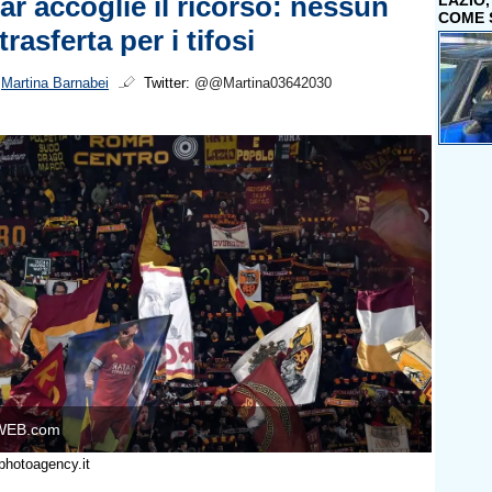
ar accoglie il ricorso: nessun
LAZIO
COME 
trasferta per i tifosi
i
Martina Barnabei
Twitter:
@@Martina03642030
WEB.com
photoagency.it