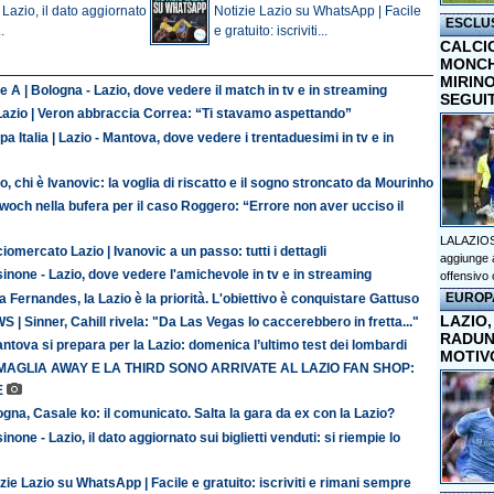
 Lazio, il dato aggiornato
Notizie Lazio su WhatsApp | Facile
ESCLU
.
e gratuito: iscriviti...
CALCI
MONCHI
MIRINO
e A | Bologna - Lazio, dove vedere il match in tv e in streaming
SEGUI
Lazio | Veron abbraccia Correa: “Ti stavamo aspettando”
a Italia | Lazio - Mantova, dove vedere i trentaduesimi in tv e in
o, chi è Ivanovic: la voglia di riscatto e il sogno stroncato da Mourinho
och nella bufera per il caso Roggero: “Errore non aver ucciso il
LALAZIOS
iomercato Lazio | Ivanovic a un passo: tutti i dettagli
aggiunge a
inone - Lazio, dove vedere l'amichevole in tv e in streaming
offensivo 
EUROP
 Fernandes, la Lazio è la priorità. L'obiettivo è conquistare Gattuso
LAZIO,
 | Sinner, Cahill rivela: "Da Las Vegas lo caccerebbero in fretta..."
RADUN
antova si prepara per la Lazio: domenica l’ultimo test dei lombardi
MOTIV
MAGLIA AWAY E LA THIRD SONO ARRIVATE AL LAZIO FAN SHOP:
E
gna, Casale ko: il comunicato. Salta la gara da ex con la Lazio?
inone - Lazio, il dato aggiornato sui biglietti venduti: si riempie lo
zie Lazio su WhatsApp | Facile e gratuito: iscriviti e rimani sempre