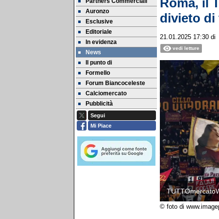
Roma, il T
Partners Commerciali
Auronzo
divieto di 
Esclusive
Editoriale
21.01.2025 17:30
d
In evidenza
vedi letture
News
Il punto di
Formello
Forum Biancoceleste
Calciomercato
Pubblicità
Segui
Mi Piace
TUTTOmercato
© foto di www.image