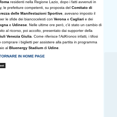
Roma
residenti nella Regione Lazio, dopo i fatti avvenuti in
y, le prefetture competenti, su proposta del
Comitato di
urezza delle Manifestazioni Sportive
, avevano imposto il
 per le sfide dei biancocelesti con
Verona
e
Cagliari
e dei
ogna
e
Udinese
. Nelle ultime ore però, c'è stato un cambio di
o al ricorso, poi accolto, presentato dai supporter della
iuli Venezia Giulia
. Come riferisce l'
AdKronos
infatti
,
i tifosi
o comprare i biglietti per assistere alla partita in programma
io al
Bluenergy Stadium
di
Udine
.
 TORNARE IN HOME PAGE
eet