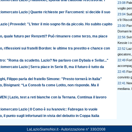
23:08
Pale
voglio pe
iomercato Lazio | Quante richieste per Farcomeni: si decide il suo
23:04
Sudt
c'è l'Ascol
azio | Provedel: "L'Inter il mio sogno fin da piccolo. Ho subito capito
23:00
Parm
Domani le
io, quale futuro per Renzetti? Può rimanere come terzo, ma piace
22:56
Svi
Kessie i c
o, riflessioni sui fratelli Bordon: le ultime tra prestito e chance con
22:52
Lazi
giocatore,
22:49
Forl
ro: "Roma da scudetto. Lazio? Ne parlavo con Dybala e Svilar..."
accompagn
iomercato Lazio | Serra piace in Serie B, ma il futuro è tutto da
22:45
Fio
convinto gl
ghi, Filippo parla del fratello Simone: "Presto tornerà in Italia"
22:41
New
o, Bisignani: “La Consob fa come Lotito, non risponde. Ma il
mediana. 
N | Lazio, test a reti bianche con la Ternana. Continua il lavoro
iomercato Lazio | Il Como è su Ivanovic: Fabregas lo vuole
o, il punto sugli infortunati in vista del debutto in Coppa Italia
LaLazioSiamoNoi.it - Autorizzazione n° 330/2008