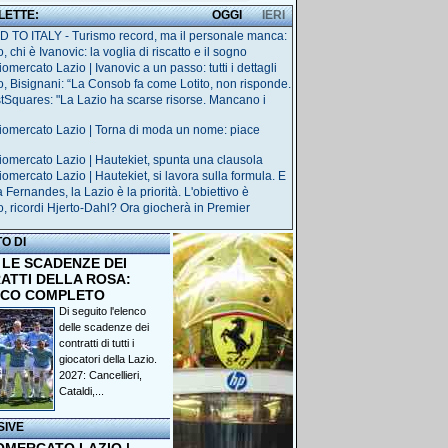
 LETTE:
OGGI
IERI
 TO ITALY - Turismo record, ma il personale manca:
, chi è Ivanovic: la voglia di riscatto e il sogno
omercato Lazio | Ivanovic a un passo: tutti i dettagli
o, Bisignani: “La Consob fa come Lotito, non risponde.
tSquares: "La Lazio ha scarse risorse. Mancano i
iomercato Lazio | Torna di moda un nome: piace
iomercato Lazio | Hautekiet, spunta una clausola
iomercato Lazio | Hautekiet, si lavora sulla formula. E
Fernandes, la Lazio è la priorità. L'obiettivo è
o, ricordi Hjerto-Dahl? Ora giocherà in Premier
TO DI
 LE SCADENZE DEI
ATTI DELLA ROSA:
NCO COMPLETO
Di seguito l'elenco
delle scadenze dei
contratti di tutti i
giocatori della Lazio.
2027: Cancellieri,
Cataldi,...
SIVE