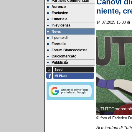
Canovi di
Partners Commerciali
Auronzo
niente, c
Esclusive
Editoriale
14.07.2025 15:30
di
In evidenza
News
Il punto di
Formello
Forum Biancoceleste
Calciomercato
Pubblicità
Segui
Mi Piace
TUTTOmercato
© foto di Federico D
Ai microfoni di Tu