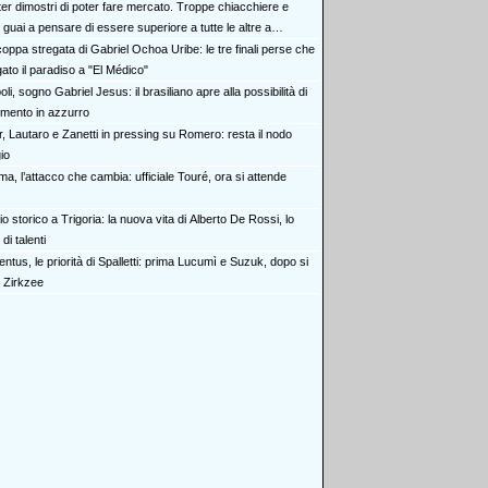
ter dimostri di poter fare mercato. Troppe chiacchiere e
i: guai a pensare di essere superiore a tutte le altre a
e. Juve, il portiere può diventare un "problema". Milan-Leao,
oppa stregata di Gabriel Ochoa Uribe: le tre finali perse che
 decisione netta
to il paradiso a "El Médico"
li, sogno Gabriel Jesus: il brasiliano apre alla possibilità di
imento in azzurro
r, Lautaro e Zanetti in pressing su Romero: resta il nodo
gio
a, l’attacco che cambia: ufficiale Touré, ora si attende
o storico a Trigoria: la nuova vita di Alberto De Rossi, lo
di talenti
ntus, le priorità di Spalletti: prima Lucumì e Suzuk, dopo si
 Zirkzee