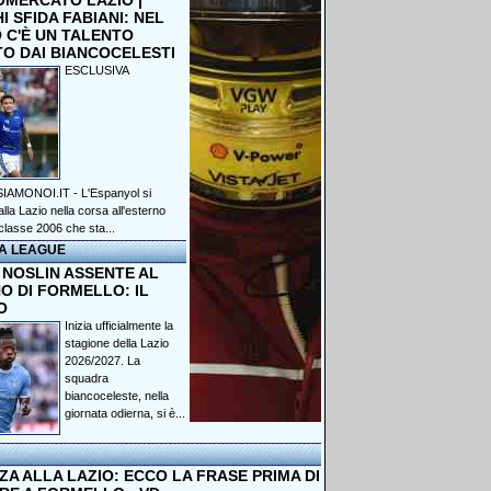
OMERCATO LAZIO |
 SFIDA FABIANI: NEL
 C'È UN TALENTO
TO DAI BIANCOCELESTI
ESCLUSIVA
IAMONOI.IT - L'Espanyol si
lla Lazio nella corsa all'esterno
classe 2006 che sta...
A LEAGUE
 NOSLIN ASSENTE AL
O DI FORMELLO: IL
O
Inizia ufficialmente la
stagione della Lazio
2026/2027. La
squadra
biancoceleste, nella
giornata odierna, si è...
A ALLA LAZIO: ECCO LA FRASE PRIMA DI