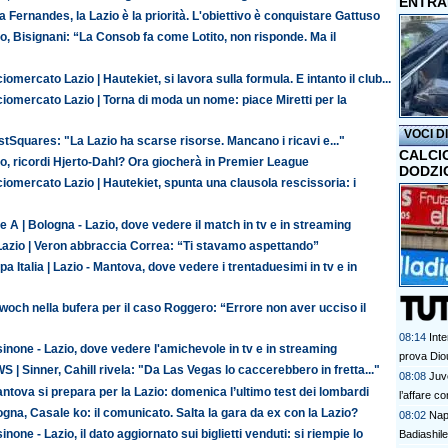
ENTRA
 Fernandes, la Lazio è la priorità. L'obiettivo è conquistare Gattuso
o, Bisignani: “La Consob fa come Lotito, non risponde. Ma il
iomercato Lazio | Hautekiet, si lavora sulla formula. E intanto il club...
iomercato Lazio | Torna di moda un nome: piace Miretti per la
VOCI D
tSquares: "La Lazio ha scarse risorse. Mancano i ricavi e..."
CALCI
o, ricordi Hjerto-Dahl? Ora giocherà in Premier League
DODZI
iomercato Lazio | Hautekiet, spunta una clausola rescissoria: i
e A | Bologna - Lazio, dove vedere il match in tv e in streaming
Lazio | Veron abbraccia Correa: “Ti stavamo aspettando”
a Italia | Lazio - Mantova, dove vedere i trentaduesimi in tv e in
och nella bufera per il caso Roggero: “Errore non aver ucciso il
08:14
Inte
inone - Lazio, dove vedere l'amichevole in tv e in streaming
prova Dio
 | Sinner, Cahill rivela: "Da Las Vegas lo caccerebbero in fretta..."
08:08
Juv
antova si prepara per la Lazio: domenica l’ultimo test dei lombardi
l’affare co
gna, Casale ko: il comunicato. Salta la gara da ex con la Lazio?
08:02
Napo
inone - Lazio, il dato aggiornato sui biglietti venduti: si riempie lo
Badiashile