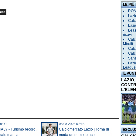
LE PIÙ
ROAD
eet
Lazio
Calci
Lazi
Leas
ricavi
Calc
Miretti
Calc
Calc
Sana 
Lazi
League
IL PUN
LAZIO,
CONTR
L'ELE
8:00
08.08.2026 07:15
ALY - Turismo record,
Calciomercato Lazio | Torna di
ESCLU
nale manca:...
moda un nome: piace...