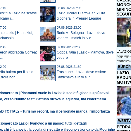
CALCI
MONCHI
7:10
08.08.2026 07:05
MIRINO
s: "La Lazio ha scarse
Lazio, ricordi Hjerto-Dahl? Ora
SEGUI
cano i...
giocherà in Premier League
7:00
07.08.2026 23:00
to Lazio | Hautekiet,
Serie A | Bologna - Lazio, dove
clausola...
vedere il match in tv e...
2:45
07.08.2026 22:30
LALAZIOS
Veron abbraccia Correa:
Coppa Italia | Lazio - Mantova, dove
aggiunge a
..
vedere i...
offensivo 
EUROP
2:00
07.08.2026 21:30
la bufera per il caso
Frosinone - Lazio, dove vedere
LAZIO,
RADUN
rrore non...
l'amichevole in tv e in...
MOTIV
iomercato | Pinamonti vuole la Lazio: la società gioca su più tavoli
o, verso l'ultimo test: Gattuso ritrova la squadra, ma l'infermeria
D TO ITALY - Turismo record, ma il personale manca: l'importanza
WEBTV
iomercato Lazio | Ivanovic a un passo: tutti i dettagli
PEDRAZ
o, chi è Ivanovic: la voglia di riscatto e il sogno stroncato da Mourinho