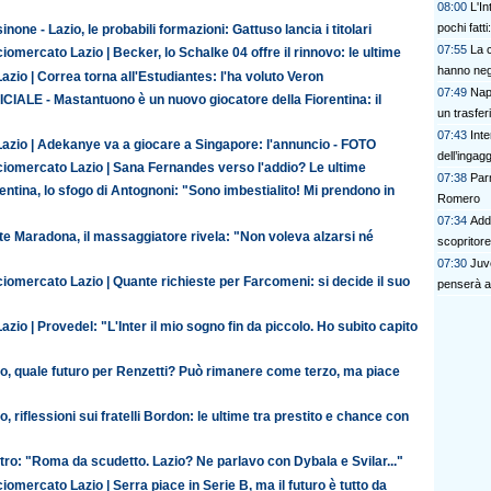
08:00
L'In
pochi fatt
inone - Lazio, le probabili formazioni: Gattuso lancia i titolari
prescinder
07:55
La c
iomercato Lazio | Becker, lo Schalke 04 offre il rinnovo: le ultime
serve una
hanno nega
azio | Correa torna all'Estudiantes: l'ha voluto Veron
07:49
Napo
CIALE - Mastantuono è un nuovo giocatore della Fiorentina: il
un trasfer
07:43
Inte
Lazio | Adekanye va a giocare a Singapore: l'annuncio - FOTO
dell’ingag
ciomercato Lazio | Sana Fernandes verso l'addio? Le ultime
07:38
Parm
entina, lo sfogo di Antognoni: "Sono imbestialito! Mi prendono in
Romero
07:34
Addi
te Maradona, il massaggiatore rivela: "Non voleva alzarsi né
scopritore 
07:30
Juve
iomercato Lazio | Quante richieste per Farcomeni: si decide il suo
penserà a
azio | Provedel: "L'Inter il mio sogno fin da piccolo. Ho subito capito
io, quale futuro per Renzetti? Può rimanere come terzo, ma piace
o, riflessioni sui fratelli Bordon: le ultime tra prestito e chance con
ro: "Roma da scudetto. Lazio? Ne parlavo con Dybala e Svilar..."
iomercato Lazio | Serra piace in Serie B, ma il futuro è tutto da