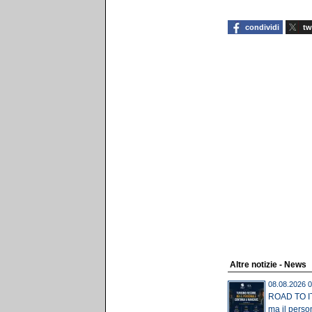
condividi
tw
Altre notizie - News
08.08.2026 0
ROAD TO IT
ma il perso