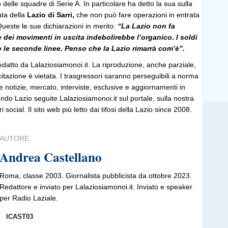
 delle squadre di Serie A. In particolare ha detto la sua sulla
ata della
Lazio di Sarri,
che non può fare operazioni in entrata
Queste le sue dichiarazioni in merito:
“La Lazio non fa
 dei movimenti in uscita indebolirebbe l’organico. I soldi
o le seconde linee. Penso che la Lazio rimarrà com’è”.
edatto da Lalaziosiamonoi.it. La riproduzione, anche parziale,
 citazione è vietata. I trasgressori saranno perseguibili a norma
le notizie, mercato, interviste, esclusive e aggiornamenti in
do Lazio seguite Lalaziosiamonoi.it sul portale, sulla nostra
ri social. Il sito web più letto dai tifosi della Lazio since 2008.
AUTORE
Andrea Castellano
Roma, classe 2003. Giornalista pubblicista da ottobre 2023.
Redattore e inviato per Lalaziosiamonoi.it. Inviato e speaker
per Radio Laziale.
ICAST03