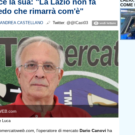
ce la sua: "La Lazio non fa
LAZIO
COME 
redo che rimarrà com'è"
ANDREA CASTELLANO
Twitter:
@@ICast03
vedi letture
WEB.com
e Luca
ttomercatoweb.com,
l’operatore di mercato
Dario Canovi
ha