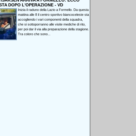
, ISAKSEN ARRIVA A FORMELLO: ECCO
STA DOPO L'OPERAZIONE - VD
Inizia il raduno della Lazio a Formello. Da questa
mattina alle 8 il centro sportivo biancoceleste sta
accogliendo i vari componenti della squadra,
che si sottoporranno alle visite mediche di rito,
per poi dar il via alla preparazione della stagione.
Tra coloro che sono...