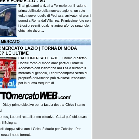
RE A FORMELLO - VD
Tra i giocatori arrivati a Formello per il raduno
prima dell'inizio della nuova stagione, un solo
volto nuovo, quello di Pedraza, arrivato nei giorni
scorsi a Roma dal Villarreal. Primissime foto con
i tifosi presenti, qualche autografo. Lo spagnolo,
chiamato da un...
I MERCATO
OMERCATO LAZIO | TORNA DI MODA
C? LE ULTIME
CALCIOMERCATO LAZIO - Il nome di Stefan
Dodzic torna di moda dalle parti di Formello.
Accostato con insistenza alla Lazio durante il
mercato di gennaio, il centrocampista serbo di
proprietà dell'Almeria può rivelarsi un'opzione
per la nuova trequarti di...
r, Diaby primo obiettivo per la fascia destra. Chivu intanto
uf
entus, Lucumi resta il primo obiettivo: Cabal può sbloccare
n il Bologna
li, doppia sfida con il Celta: è duello per Zeballos. Per
 resta il nodo formula