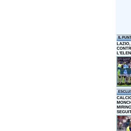
IL PUN
LAZIO,
CONTR
L'ELE
ESCLU
CALCI
MONCHI
MIRINO
SEGUI