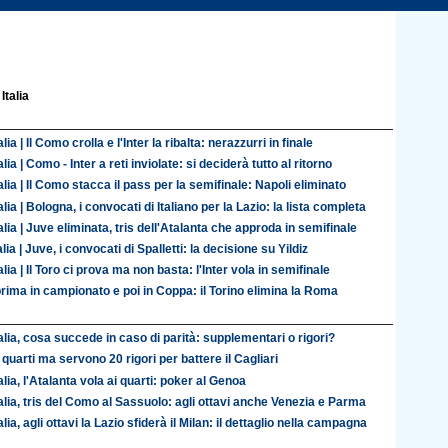
Italia
lia | Il Como crolla e l'Inter la ribalta: nerazzurri in finale
lia | Como - Inter a reti inviolate: si deciderà tutto al ritorno
lia | Il Como stacca il pass per la semifinale: Napoli eliminato
lia | Bologna, i convocati di Italiano per la Lazio: la lista completa
lia | Juve eliminata, tris dell'Atalanta che approda in semifinale
lia | Juve, i convocati di Spalletti: la decisione su Yildiz
lia | Il Toro ci prova ma non basta: l'Inter vola in semifinale
prima in campionato e poi in Coppa: il Torino elimina la Roma
alia, cosa succede in caso di parità: supplementari o rigori?
 quarti ma servono 20 rigori per battere il Cagliari
lia, l'Atalanta vola ai quarti: poker al Genoa
alia, tris del Como al Sassuolo: agli ottavi anche Venezia e Parma
lia, agli ottavi la Lazio sfiderà il Milan: il dettaglio nella campagna