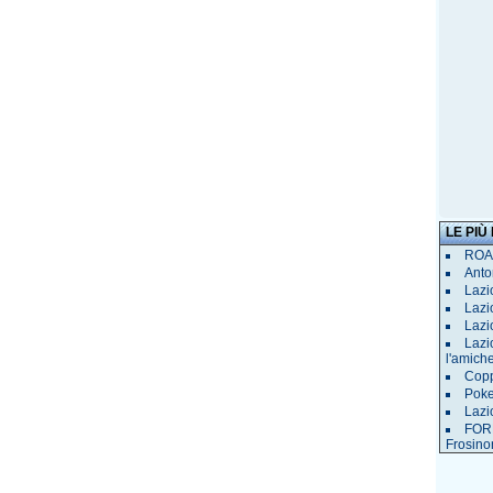
LE PIÙ
ROAD
Anto
Lazi
Lazi
Lazi
Lazi
l'amich
Copp
Poke
Lazi
FORM
Frosino