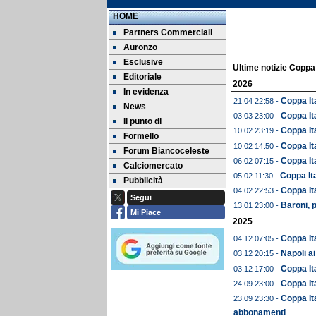
HOME
Partners Commerciali
Auronzo
Esclusive
Ultime notizie Coppa 
Editoriale
2026
In evidenza
Coppa Ita
21.04 22:58 -
News
Coppa Ita
03.03 23:00 -
Il punto di
Coppa Ita
10.02 23:19 -
Formello
Coppa Ita
10.02 14:50 -
Forum Biancoceleste
Coppa Ita
06.02 07:15 -
Calciomercato
Coppa Ita
05.02 11:30 -
Pubblicità
Coppa Ita
04.02 22:53 -
Segui
Baroni, 
13.01 23:00 -
Mi Piace
2025
Coppa It
04.12 07:05 -
Napoli ai
03.12 20:15 -
Coppa Ita
03.12 17:00 -
Coppa It
24.09 23:00 -
Coppa Ita
23.09 23:30 -
abbonamenti