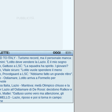
 LETTE:
OGGI
IERI
 TO ITALY - Turismo record, ma il personale manca:
nini: "Lotito deve vendere la Lazio. È il mio sogno
o, Gattuso a LSC: "La squadra ha spirito. I giovani?
o, Vitale sicuro: "Lotito vuole spendere il meno
o, Provstgaard a LSC: "Abbiamo fatto un grande ritiro".
o - Ostiamare, Lotito arriva a Formello per
evole
a Italia, Lazio - Mantova: metà Olimpico chiuso e la
r Lazio all’Ostiamare di De Rossi: decidono Ratkov e
o, Mattei: "Gattuso uomo vero ma attenzione, gli
ELLO - Lazio, riposo e poi si torna in campo:
ne