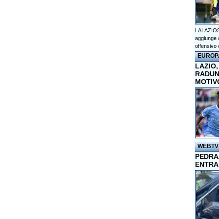
LALAZIOS
aggiunge a
offensivo 
EUROP
LAZIO,
RADUN
MOTIV
WEBTV
PEDRAZ
ENTRA