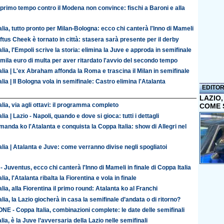
l primo tempo contro il Modena non convince: fischi a Baroni e alla
lia, tutto pronto per Milan-Bologna: ecco chi canterà l'Inno di Mameli
ftus Cheek è tornato in città: stasera sarà presente per il derby
lia, l'Empoli scrive la storia: elimina la Juve e approda in semifinale
0mila euro di multa per aver ritardato l'avvio del secondo tempo
alia | L'ex Abraham affonda la Roma e trascina il Milan in semifinale
lia | Il Bologna vola in semifinale: Castro elimina l'Atalanta
EDITOR
LAZIO
lia, via agli ottavi: il programma completo
COME 
lia | Lazio - Napoli, quando e dove si gioca: tutti i dettagli
manda ko l'Atalanta e conquista la Coppa Italia: show di Allegri nel
alia | Atalanta e Juve: come verranno divise negli spogliatoi
- Juventus, ecco chi canterà l'Inno di Mameli in finale di Coppa Italia
lia, l'Atalanta ribalta la Fiorentina e vola in finale
lia, alla Fiorentina il primo round: Atalanta ko al Franchi
lia, la Lazio giocherà in casa la semifinale d’andata o di ritorno?
E - Coppa Italia, combinazioni complete: le date delle semifinali
lia, è la Juve l’avversaria della Lazio nelle semifinali