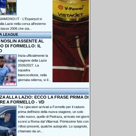
IAMONOI.IT - L'Espanyol si
lla Lazio nella corsa all'esterno
classe 2006 che sta...
A LEAGUE
 NOSLIN ASSENTE AL
O DI FORMELLO: IL
O
Inizia ufficialmente la
stagione della Lazio
2026/2027. La
squadra
biancoceleste, nella
giornata odierna, si è...
A ALLA LAZIO: ECCO LA FRASE PRIMA DI
RE A FORMELLO - VD
Tra i giocatori arrivati a Formello per il raduno
prima dell'inizio della nuova stagione, un solo
volto nuovo, quello di Pedraza, arrivato nei giorni
scorsi a Roma dal Villarreal. Primissime foto con
i tifosi presenti, qualche autografo. Lo spagnolo,
chiamato da un...