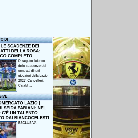
TO DI
 LE SCADENZE DEI
ATTI DELLA ROSA:
NCO COMPLETO
Di seguito l'elenco
delle scadenze dei
contratti di tutti i
giocatori della Lazio.
2027: Cancellieri,
Cataldi,...
SIVE
OMERCATO LAZIO |
 SFIDA FABIANI: NEL
 C'È UN TALENTO
TO DAI BIANCOCELESTI
ESCLUSIVA