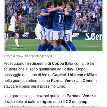
© foto di www.imagephotoagency.it
Proseguono i
sedicesimi di Coppa Italia
con altre tre
squadre che si sono qualificate agli
ottavi
. Dopo il
passaggio del turno di ieri di
Cagliari
,
Udinese
e
Milan
nella giornata odierna sono
Parma
,
Venezia
e
Como
a
staccare il pass per il prossimo turno.
Una gara ricca di emozioni quella tra
Parma
e
Venezia
decisa solo ai
calci di rigore
dopo il
2-2
dei
tempi