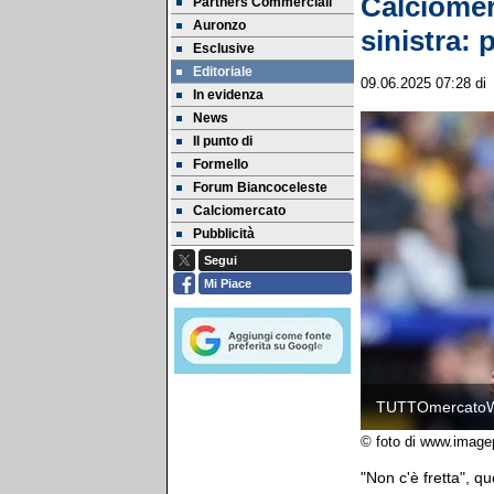
Calciomer
Partners Commerciali
Auronzo
sinistra: 
Esclusive
Editoriale
09.06.2025 07:28
d
In evidenza
News
Il punto di
Formello
Forum Biancoceleste
Calciomercato
Pubblicità
Segui
Mi Piace
TUTTOmercato
© foto di www.image
"Non c'è fretta", q