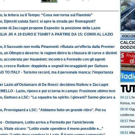
o, la lettera su Il Tempo: “Cosa non torna sul Flaminio”
o, Djimsiti saluta Sarri: si apre la strada per Romagnoli?
ente di Zaccagni propone Esposito: la posizione della Lazio
LIA JR A 19 EURO E TSHIRT A PARTIRE DA 15: CORRI AL LAZIO
VOCI D
CALCI
o, il Sassuolo non molla Pinamonti: rifiutata un’offerta dalla Premier
DODZI
o, un Olimpico deserto: le ragioni dietro la chiusura di curve e distinti
o, accelerata per Hautekiet: incontro a Formello con gli agenti
o, cresce Ratkov: doppietta e segnali incoraggianti per Gattuso
D TO ITALY - Turismo record, ma il personale manca: l'importanza
er Lazio all’Ostiamare di De Rossi: decidono Ratkov e Zaccagni
ELLO - Lazio, riposo e poi si torna in campo: Frosinone ultimo test
o, Gattuso a LSC: "La squadra ha spirito. I giovani? Sanno giocare a
09:12
L'A
Konsa, ma
09:00
Oggi
o, Provstgaard a LSC: "Abbiamo fatto un grande ritiro". Poi su
conferme e
08:57
Per
o - Ostiamare, Lotito arriva a Formello per l'amichevole
esonerato
o, Vitale sicuro: "Lotito vuole spendere il meno possibile e..."
08:51
Mil