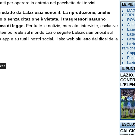
atti per operare in entrata nel pacchetto dei terzini.
LE PIÙ
MAGL
 redatto da Lalaziosiamonoi.it. La riproduzione, anche
CORRI 
icolo senza citazione è vietata. I trasgressori saranno
ROAD
Anto
rma di legge.
Per tutte le notizie, mercato, interviste, esclusive
Lazi
 tempo reale sul mondo Lazio seguite Lalaziosiamonoi.it sul
Lazi
 app e su tutti i nostri social. Il sito web più letto dai tifosi della
Lazi
Lazi
l'amich
Copp
Poke
Lazi
eet
IL PUN
LAZIO,
CONTR
L'ELE
ESCLU
CALCI