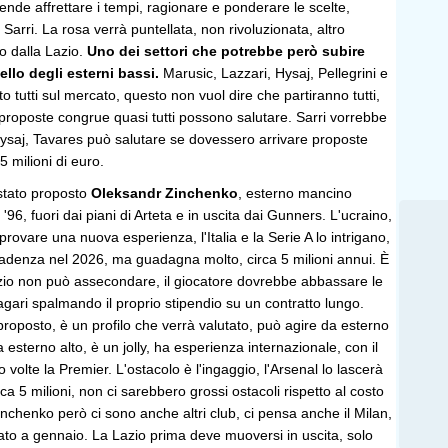
ende affrettare i tempi, ragionare e ponderare le scelte,
arri. La rosa verrà puntellata, non rivoluzionata, altro
o dalla Lazio.
Uno dei settori che potrebbe però subire
llo degli esterni bassi.
Marusic, Lazzari, Hysaj, Pellegrini e
o tutti sul mercato, questo non vuol dire che partiranno tutti,
proposte congrue quasi tutti possono salutare. Sarri vorrebbe
ysaj, Tavares può salutare se dovessero arrivare proposte
5 milioni di euro.
 stato proposto
Oleksandr Zinchenko
, esterno mancino
 '96, fuori dai piani di Arteta e in uscita dai Gunners. L'ucraino,
provare una nuova esperienza, l'Italia e la Serie A lo intrigano,
scadenza nel 2026, ma guadagna molto, circa 5 milioni annui. È
azio non può assecondare, il giocatore dovrebbe abbassare le
gari spalmando il proprio stipendio su un contratto lungo.
roposto, è un profilo che verrà valutato, può agire da esterno
sterno alto, è un jolly, ha esperienza internazionale, con il
o volte la Premier. L'ostacolo è l'ingaggio, l'Arsenal lo lascerà
irca 5 milioni, non ci sarebbero grossi ostacoli rispetto al costo
Zinchenko però ci sono anche altri club, ci pensa anche il Milan,
dato a gennaio. La Lazio prima deve muoversi in uscita, solo