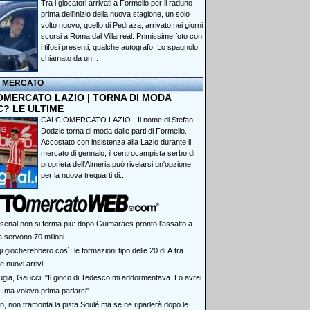
Tra i giocatori arrivati a Formello per il raduno
prima dell'inizio della nuova stagione, un solo
volto nuovo, quello di Pedraza, arrivato nei giorni
scorsi a Roma dal Villarreal. Primissime foto con
i tifosi presenti, qualche autografo. Lo spagnolo,
chiamato da un...
I MERCATO
OMERCATO LAZIO | TORNA DI MODA
C? LE ULTIME
CALCIOMERCATO LAZIO - Il nome di Stefan
Dodzic torna di moda dalle parti di Formello.
Accostato con insistenza alla Lazio durante il
mercato di gennaio, il centrocampista serbo di
proprietà dell'Almeria può rivelarsi un'opzione
per la nuova trequarti di...
rsenal non si ferma più: dopo Guimaraes pronto l'assalto a
 servono 70 milioni
 giocherebbero così: le formazioni tipo delle 20 di A tra
 nuovi arrivi
ugia, Gaucci: "Il gioco di Tedesco mi addormentava. Lo avrei
, ma volevo prima parlarci"
an, non tramonta la pista Soulé ma se ne riparlerà dopo le