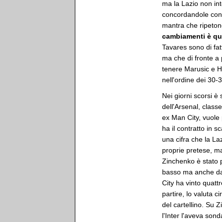
ma la Lazio non int
concordandole con S
mantra che ripeton
cambiamenti è que
Tavares sono di fatt
ma che di fronte a 
tenere Marusic e H
nell'ordine dei 30-3
Nei giorni scorsi è
dell'Arsenal, classe
ex Man City, vuole 
ha il contratto in 
una cifra che la L
proprie pretese, ma
Zinchenko è stato p
basso ma anche da e
City ha vinto quattr
partire, lo valuta c
del cartellino. Su 
l'Inter l'aveva son