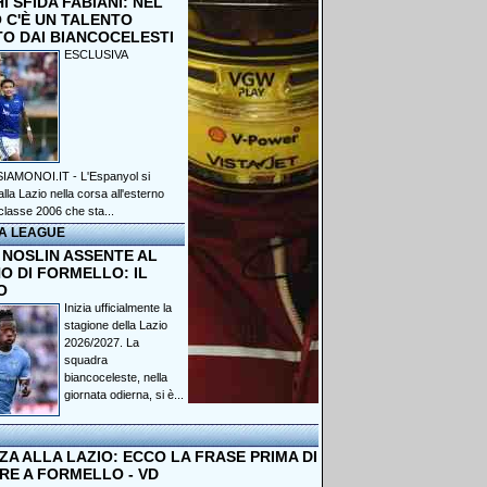
 SFIDA FABIANI: NEL
 C'È UN TALENTO
TO DAI BIANCOCELESTI
ESCLUSIVA
IAMONOI.IT - L'Espanyol si
lla Lazio nella corsa all'esterno
classe 2006 che sta...
A LEAGUE
 NOSLIN ASSENTE AL
O DI FORMELLO: IL
O
Inizia ufficialmente la
stagione della Lazio
2026/2027. La
squadra
biancoceleste, nella
giornata odierna, si è...
A ALLA LAZIO: ECCO LA FRASE PRIMA DI
RE A FORMELLO - VD