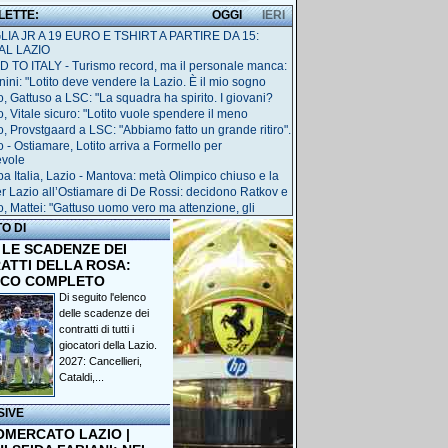
 LETTE:
OGGI
IERI
IA JR A 19 EURO E TSHIRT A PARTIRE DA 15:
AL LAZIO
 TO ITALY - Turismo record, ma il personale manca:
nini: "Lotito deve vendere la Lazio. È il mio sogno
o, Gattuso a LSC: "La squadra ha spirito. I giovani?
o, Vitale sicuro: "Lotito vuole spendere il meno
o, Provstgaard a LSC: "Abbiamo fatto un grande ritiro".
o - Ostiamare, Lotito arriva a Formello per
evole
a Italia, Lazio - Mantova: metà Olimpico chiuso e la
r Lazio all’Ostiamare di De Rossi: decidono Ratkov e
o, Mattei: "Gattuso uomo vero ma attenzione, gli
TO DI
 LE SCADENZE DEI
ATTI DELLA ROSA:
NCO COMPLETO
Di seguito l'elenco
delle scadenze dei
contratti di tutti i
giocatori della Lazio.
2027: Cancellieri,
Cataldi,...
SIVE
OMERCATO LAZIO |