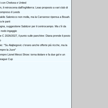
i con Chelsea e United
n, il retroscena dall'Inghilterra: Leao proposto a vari club di
compreso il Leeds
’Iraklis Salonicco non molla, ma la Carrarese ripensa a Bouah.
a le parti
ogna, suggestione Sabitzer per il centrocampo. Ma c'è da
il nodo ingaggio
ie C 2026/2027, il punto sulle panchine: Diana prende il posto
o
ic: "Su Alajbegovic c'erano anche offerte più ricche, ma la
mpre la Juve"
empre Lionel Messi Show: torna titolare e fa due gol e un
 League Cup