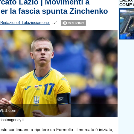
cato Lazio | Movimenti a
LAZIO
COME 
per la fascia spunta Zinchenko
i
Redazione1 Lalaziosiamonoi
vedi letture
WEB.com
photoagency.it
uesto continuano a ripetere da Formello. Il mercato è iniziato,