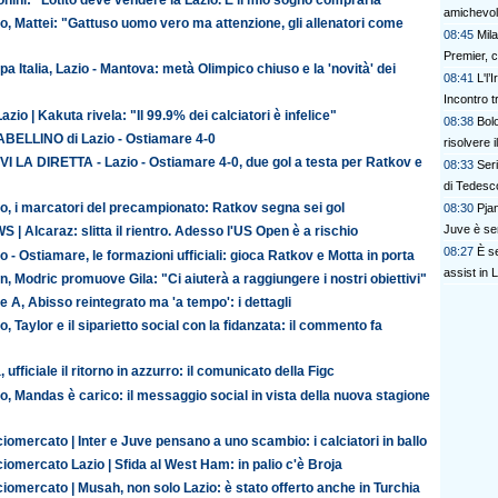
nini: "Lotito deve vendere la Lazio. È il mio sogno comprarla"
amichevol
o, Mattei: "Gattuso uomo vero ma attenzione, gli allenatori come
08:45
Mila
Premier, 
a Italia, Lazio - Mantova: metà Olimpico chiuso e la 'novità' dei
08:41
L'l
Incontro tr
azio | Kakuta rivela: "Il 99.9% dei calciatori è infelice"
08:38
Bol
TABELLINO di Lazio - Ostiamare 4-0
risolvere 
VI LA DIRETTA - Lazio - Ostiamare 4-0, due gol a testa per Ratkov e
08:33
Ser
di Tedesc
o, i marcatori del precampionato: Ratkov segna sei gol
08:30
Pjan
Juve è se
 | Alcaraz: slitta il rientro. Adesso l'US Open è a rischio
08:27
È s
o - Ostiamare, le formazioni ufficiali: gioca Ratkov e Motta in porta
assist in
n, Modric promuove Gila: "Ci aiuterà a raggiungere i nostri obiettivi"
e A, Abisso reintegrato ma 'a tempo': i dettagli
o, Taylor e il siparietto social con la fidanzata: il commento fa
, ufficiale il ritorno in azzurro: il comunicato della Figc
o, Mandas è carico: il messaggio social in vista della nuova stagione
iomercato | Inter e Juve pensano a uno scambio: i calciatori in ballo
iomercato Lazio | Sfida al West Ham: in palio c'è Broja
iomercato | Musah, non solo Lazio: è stato offerto anche in Turchia