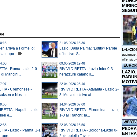
MONCHI
MIRINO
SEGUI
ale
0:15
21.05.2026 15:30
sen arriva a Formello:
Lazio, Dalla Palma: "Lotito? Parole
LALAZIOS
ta dopo...
offensive. Sta...
aggiunge a
offensivo 
4:00
09.05.2026 19:48
EUROP
ETTA - Roma-Lazio 2-0:
RIVIVI DIRETTA - Lazio-Inter 0-3: i
LAZIO,
 di Mancini...
nerazzurri calano il...
RADUN
MOTIV
7:07
22.04.2026 23:46
ETTA - Cremonese -
RIVIVI DIRETTA - Atalanta - Lazio 2-
saksen e Noslin...
3, Motta decisivo ai...
9:55
14.04.2026 07:00
IRETTA - Napoli - Lazio
RIVIVI DIRETTA - Fiorentina - Lazio,
ieri e...
1-0 al Franchi: la...
WEBTV
2:38
22.03.2026 16:50
PEDRAZ
TTA - Lazio - Parma, 1-1
RIVIVI DIRETTA - Bologna-Lazio 0-
ENTRA
: apre...
2: doppietta Taylor,...