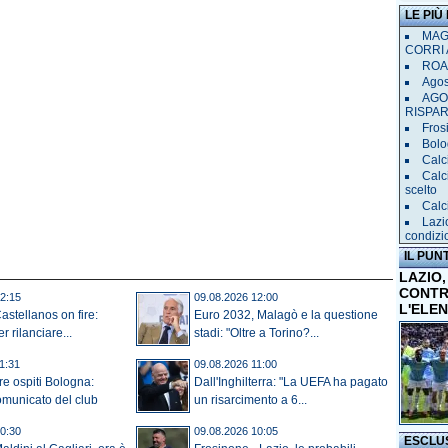
LE PIÙ
MAGL
CORRI 
ROAD
Agost
AGO
RISPA
Frosi
Bolog
Calc
Calc
scelto
Calc
Lazi
condizi
IL PUN
LAZIO,
CONTR
2:15
09.08.2026 12:00
L'ELE
astellanos on fire:
Euro 2032, Malagò e la questione
r rilanciare...
stadi: "Oltre a Torino?...
1:31
09.08.2026 11:00
re ospiti Bologna:
Dall'Inghilterra: "La UEFA ha pagato
omunicato del club
un risarcimento a 6...
0:30
09.08.2026 10:05
ESCLU