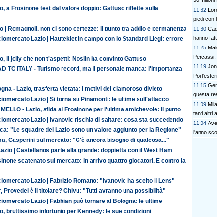
50 milioni
o, a Frosinone test dal valore doppio: Gattuso riflette sulla
11:32
Lore
piedi con l
o | Romagnoli, non ci sono certezze: il punto tra addio e permanenza
11:30
Cag
hanno fatt
iomercato Lazio | Hautekiet in campo con lo Standard Liegi: errore
11:25
Mal
Percassi,
o, il jolly che non t'aspetti: Noslin ha convinto Gattuso
11:19
Jone
D TO ITALY - Turismo record, ma il personale manca: l'importanza
Poi l'este
11:15
Gen
gna - Lazio, trasferta vietata: i motivi del clamoroso divieto
questa res
iomercato Lazio | Si torna su Pinamonti: le ultime sull'attacco
11:09
Mil
ELLO - Lazio, sfida al Frosinone per l'ultima amichevole: il punto
tanti altri 
iomercato Lazio | Ivanovic rischia di saltare: cosa sta succedendo
11:04
Avel
ca: "Le squadre del Lazio sono un valore aggiunto per la Regione"
l'anno sco
a, Gasperini sul mercato: "C'è ancora bisogno di qualcosa..."
azio | Castellanos parte alla grande: doppietta con il West Ham
inone scatenato sul mercato: in arrivo quattro giocatori. E contro la
iomercato Lazio | Fabrizio Romano: "Ivanovic ha scelto il Lens"
r, Provedel è il titolare? Chivu: "Tutti avranno una possibilità"
iomercato Lazio | Fabbian può tornare al Bologna: le ultime
o, bruttissimo infortunio per Kennedy: le sue condizioni