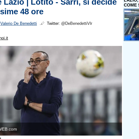
 Lazio | Lotito - Sarri, si decide
LAZIO
COME 
ssime 48 ore
i
Valerio De Benedetti
Twitter:
@DeBenedettiVlr
oi.it
WEB.com