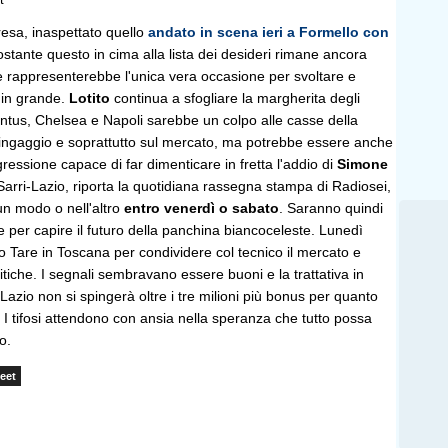
t
resa, inaspettato quello
andato in scena ieri a Formello con
stante questo in cima alla lista dei desideri rimane ancora
e rappresenterebbe l'unica vera occasione per svoltare e
 in grande.
Lotito
continua a sfogliare la margherita degli
ventus, Chelsea e Napoli sarebbe un colpo alle casse della
di ingaggio e soprattutto sul mercato, ma potrebbe essere anche
ressione capace di far dimenticare in fretta l'addio di
Simone
Sarri-Lazio, riporta la quotidiana rassegna stampa di Radiosei,
un modo o nell'altro
entro venerdì o sabato
. Saranno quindi
e per capire il futuro della panchina biancoceleste. Lunedì
o Tare in Toscana per condividere col tecnico il mercato e
ritiche. I segnali sembravano essere buoni e la trattativa in
Lazio non si spingerà oltre i tre milioni più bonus per quanto
. I tifosi attendono con ansia nella speranza che tutto possa
io.
eet