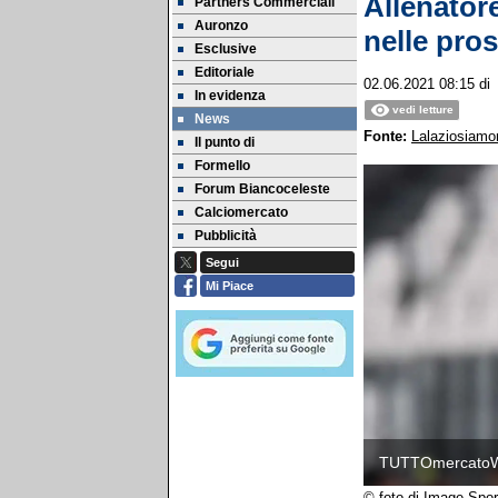
Allenatore
Partners Commerciali
Auronzo
nelle pro
Esclusive
Editoriale
02.06.2021 08:15
d
In evidenza
vedi letture
News
Fonte:
Lalaziosiamon
Il punto di
Formello
Forum Biancoceleste
Calciomercato
Pubblicità
Segui
Mi Piace
TUTTOmercato