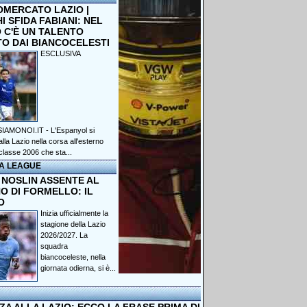
OMERCATO LAZIO |
 SFIDA FABIANI: NEL
 C'È UN TALENTO
TO DAI BIANCOCELESTI
ESCLUSIVA
IAMONOI.IT - L'Espanyol si
lla Lazio nella corsa all'esterno
classe 2006 che sta...
A LEAGUE
 NOSLIN ASSENTE AL
O DI FORMELLO: IL
O
Inizia ufficialmente la
stagione della Lazio
2026/2027. La
squadra
biancoceleste, nella
giornata odierna, si è...