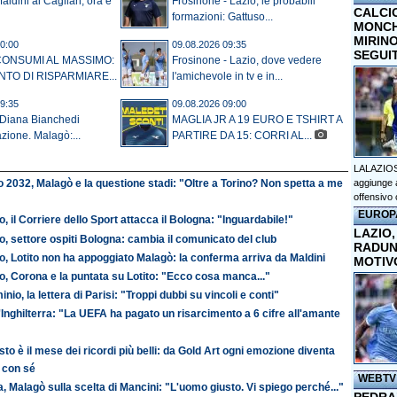
aldini al Cagliari, ora è
Frosinone - Lazio, le probabili
CALCI
formazioni: Gattuso...
MONCHI
MIRINO
0:00
09.08.2026 09:35
SEGUI
CONSUMI AL MASSIMO:
Frosinone - Lazio, dove vedere
NTO DI RISPARMIARE...
l'amichevole in tv e in...
9:35
09.08.2026 09:00
 Diana Bianchedi
MAGLIA JR A 19 EURO E TSHIRT A
ione. Malagò:...
PARTIRE DA 15: CORRI AL...
LALAZIOS
aggiunge a
 2032, Malagò e la questione stadi: "Oltre a Torino? Non spetta a me
offensivo 
EUROP
o, il Corriere dello Sport attacca il Bologna: "Inguardabile!"
LAZIO,
o, settore ospiti Bologna: cambia il comunicato del club
RADUN
o, Lotito non ha appoggiato Malagò: la conferma arriva da Maldini
MOTIV
o, Corona e la puntata su Lotito: "Ecco cosa manca..."
inio, la lettera di Parisi: "Troppi dubbi su vincoli e conti"
'Inghilterra: "La UEFA ha pagato un risarcimento a 6 cifre all'amante
to è il mese dei ricordi più belli: da Gold Art ogni emozione diventa
 con sé
WEBTV
ia, Malagò sulla scelta di Mancini: "L'uomo giusto. Vi spiego perché..."