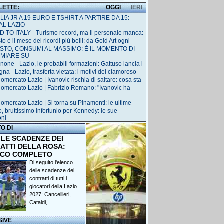
 LETTE:
OGGI
IERI
IA JR A 19 EURO E TSHIRT A PARTIRE DA 15:
AL LAZIO
 TO ITALY - Turismo record, ma il personale manca:
o è il mese dei ricordi più belli: da Gold Art ogni
STO, CONSUMI AL MASSIMO: È IL MOMENTO DI
RMIARE SU
none - Lazio, le probabili formazioni: Gattuso lancia i
na - Lazio, trasferta vietata: i motivi del clamoroso
iomercato Lazio | Ivanovic rischia di saltare: cosa sta
iomercato Lazio | Fabrizio Romano: "Ivanovic ha
iomercato Lazio | Si torna su Pinamonti: le ultime
o, bruttissimo infortunio per Kennedy: le sue
oni
TO DI
 LE SCADENZE DEI
ATTI DELLA ROSA:
NCO COMPLETO
Di seguito l'elenco
delle scadenze dei
contratti di tutti i
giocatori della Lazio.
2027: Cancellieri,
Cataldi,...
SIVE