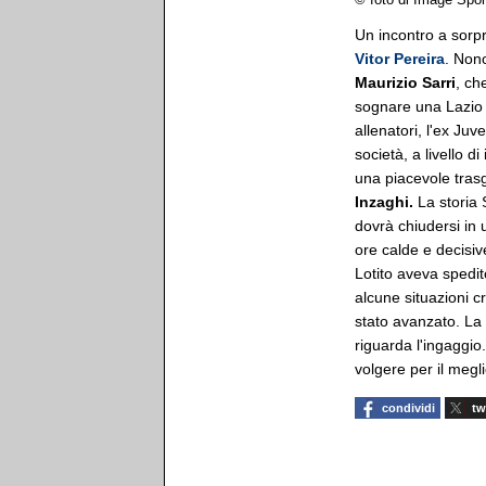
© foto di Image Spor
Un incontro a sorp
Vitor Pereira
. Nono
Maurizio Sarri
, ch
sognare una Lazio
allenatori, l'ex Ju
società, a livello 
una piacevole trasg
Inzaghi.
La storia 
dovrà chiudersi in 
ore calde e decisiv
Lotito aveva spedit
alcune situazioni c
stato avanzato. La 
riguarda l'ingaggio
volgere per il megl
condividi
tw