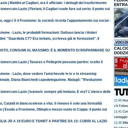
PEDRAZ
azio | Maldini al Cagliari, ora è ufficiale: i dettagli del trasferimento
ENTRA
iomercato Lazio | Floriani, il Cagliari vuole fare sul serio: il punto sul
o, oggi c'è il Frosinone: la società ricorda l'appuntamento sui social -
inone - Lazio, le probabili formazioni: Gattuso lancia i titolari
ini: "Guardiola CT? Era tentato, scriveva già le formazioni". Il
VOCI D
CALCI
STO, CONSUMI AL MASSIMO: È IL MOMENTO DI RISPARMIARE SU
DODZI
iomercato Lazio | Tavares e Pellegrini possono partire: scelto il
inone - Lazio, dove vedere l'amichevole in tv e in streaming
ionale, Diana Bianchedi capodelegazione. Malagò: "Rivoluzione
iomercato Lazio | Ivanovic sempre più lontano. E ora? L'elenco delle
11:45
Nus
o, Cataldi in biancoceleste a vita: il rinnovo è solo una formalità
c'è Fofana
o | Esodo a Frosinone, Olimpico mezzo vuoto in Coppa: il punto sui
11:41
Con
vantaggio s
LIA JR A 19 EURO E TSHIRT A PARTIRE DA 15: CORRI AL LAZIO
11:35
Mil