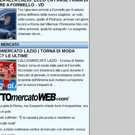
A ALLA LAZIO: ECCO LA FRASE PRIMA DI
RE A FORMELLO - VD
Tra i giocatori arrivati a Formello per il raduno
prima dell'inizio della nuova stagione, un solo
volto nuovo, quello di Pedraza, arrivato nei giorni
scorsi a Roma dal Villarreal. Primissime foto con
i tifosi presenti, qualche autografo. Lo spagnolo,
chiamato da un...
I MERCATO
OMERCATO LAZIO | TORNA DI MODA
C? LE ULTIME
CALCIOMERCATO LAZIO - Il nome di Stefan
Dodzic torna di moda dalle parti di Formello.
Accostato con insistenza alla Lazio durante il
mercato di gennaio, il centrocampista serbo di
proprietà dell'Almeria può rivelarsi un'opzione
per la nuova trequarti di...
a gela la Roma, ma Gasperini chiede forte il trequartista: ora
 in pole
dò sull'Inter: "È la squadra più pronta e mantiene un
ulle rivali"
an, a inizio settimana vertice di mercato con Amorim: senza