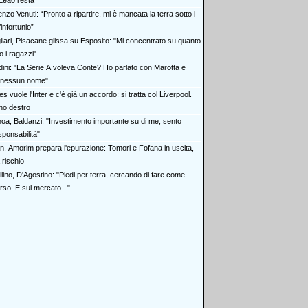
 Leao resta
nzo Venuti: “Pronto a ripartire, mi è mancata la terra sotto i
’infortunio”
liari, Pisacane glissa su Esposito: "Mi concentrato su quanto
o i ragazzi"
dini: "La Serie A voleva Conte? Ho parlato con Marotta e
 nessun nome"
s vuole l'Inter e c'è già un accordo: si tratta col Liverpool.
rno destro
oa, Baldanzi: "Investimento importante su di me, sento
ponsabilità"
an, Amorim prepara l'epurazione: Tomori e Fofana in uscita,
a rischio
lino, D'Agostino: "Piedi per terra, cercando di fare come
rso. E sul mercato..."