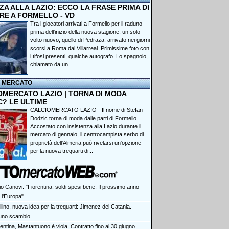
A ALLA LAZIO: ECCO LA FRASE PRIMA DI
RE A FORMELLO - VD
Tra i giocatori arrivati a Formello per il raduno
prima dell'inizio della nuova stagione, un solo
volto nuovo, quello di Pedraza, arrivato nei giorni
scorsi a Roma dal Villarreal. Primissime foto con
i tifosi presenti, qualche autografo. Lo spagnolo,
chiamato da un...
I MERCATO
OMERCATO LAZIO | TORNA DI MODA
C? LE ULTIME
CALCIOMERCATO LAZIO - Il nome di Stefan
Dodzic torna di moda dalle parti di Formello.
Accostato con insistenza alla Lazio durante il
mercato di gennaio, il centrocampista serbo di
proprietà dell'Almeria può rivelarsi un'opzione
per la nuova trequarti di...
io Canovi: "Fiorentina, soldi spesi bene. Il prossimo anno
r l'Europa"
lino, nuova idea per la trequarti: Jimenez del Catania.
 uno scambio
entina, Mastantuono è viola. Contratto fino al 30 giugno