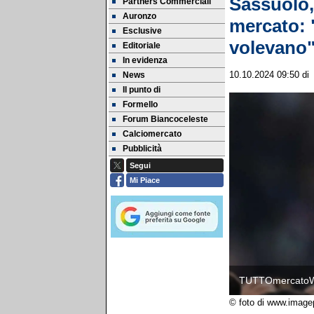
Sassuolo, 
Partners Commerciali
Auronzo
mercato: 
Esclusive
volevano
Editoriale
In evidenza
News
10.10.2024 09:50
d
Il punto di
Formello
Forum Biancoceleste
Calciomercato
Pubblicità
Segui
Mi Piace
TUTTOmercato
© foto di www.image