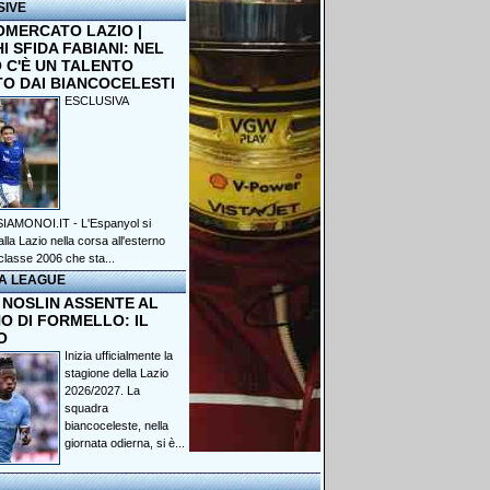
SIVE
OMERCATO LAZIO |
 SFIDA FABIANI: NEL
 C'È UN TALENTO
TO DAI BIANCOCELESTI
ESCLUSIVA
IAMONOI.IT - L'Espanyol si
lla Lazio nella corsa all'esterno
classe 2006 che sta...
A LEAGUE
 NOSLIN ASSENTE AL
O DI FORMELLO: IL
O
Inizia ufficialmente la
stagione della Lazio
2026/2027. La
squadra
biancoceleste, nella
giornata odierna, si è...