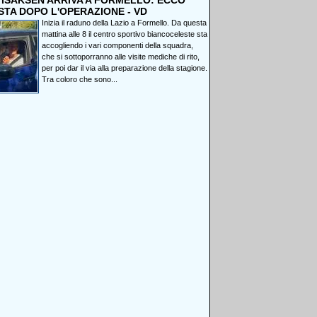
, ISAKSEN ARRIVA A FORMELLO: ECCO
STA DOPO L'OPERAZIONE - VD
Inizia il raduno della Lazio a Formello. Da questa
mattina alle 8 il centro sportivo biancoceleste sta
accogliendo i vari componenti della squadra,
che si sottoporranno alle visite mediche di rito,
per poi dar il via alla preparazione della stagione.
Tra coloro che sono...