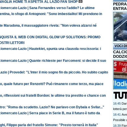
MAGLIA HOME TI ASPETTA AL LAZIO FAN SHOP
PEDRAZ
ciomercato Lazio | Sana Fernandes verso l'addio? Le ultime
ENTRA
entina, lo sfogo di Antognoni: "Sono imbestialito! Mi prendono in
te Maradona, il massaggiatore rivela: "Non voleva alzarsi né
QUISTA IL WEB CON DIGITAL GLOW UP SOLUTIONS: PROMO
OSTRI LETTORI
VOCI D
iomercato Lazio | Hautekiet, spunta una clausola rescissoria: i
CALCI
DODZI
iomercato Lazio | Quante richieste per Farcomeni: si decide il suo
azio | Provedel: "L'Inter il mio sogno fin da piccolo. Ho subito capito
io, quale futuro per Renzetti? Può rimanere come terzo, ma piace
o, riflessioni sui fratelli Bordon: le ultime tra prestito e chance con
16:45
Dar
ro: "Roma da scudetto. Lazio? Ne parlavo con Dybala e Svilar..."
lotterà pe
iomercato Lazio | Serra piace in Serie B, ma il futuro è tutto da
16:41
Avel
Possibile
ghi, Filippo parla del fratello Simone: "Presto tornerà in Italia"
16:39
Fior