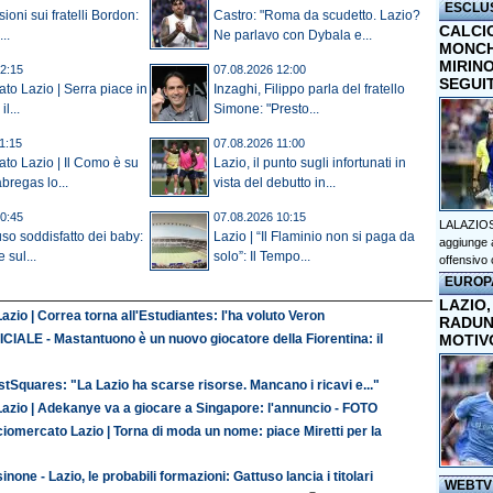
ESCLU
sioni sui fratelli Bordon:
Castro: "Roma da scudetto. Lazio?
CALCI
..
Ne parlavo con Dybala e...
MONCHI
MIRINO
2:15
07.08.2026 12:00
SEGUI
to Lazio | Serra piace in
Inzaghi, Filippo parla del fratello
l...
Simone: "Presto...
1:15
07.08.2026 11:00
to Lazio | Il Como è su
Lazio, il punto sugli infortunati in
bregas lo...
vista del debutto in...
0:45
07.08.2026 10:15
LALAZIOS
uso soddisfatto dei baby:
Lazio | “Il Flaminio non si paga da
aggiunge a
e sul...
solo”: Il Tempo...
offensivo 
EUROP
LAZIO,
azio | Correa torna all'Estudiantes: l'ha voluto Veron
RADUN
MOTIV
CIALE - Mastantuono è un nuovo giocatore della Fiorentina: il
tSquares: "La Lazio ha scarse risorse. Mancano i ricavi e..."
Lazio | Adekanye va a giocare a Singapore: l'annuncio - FOTO
iomercato Lazio | Torna di moda un nome: piace Miretti per la
inone - Lazio, le probabili formazioni: Gattuso lancia i titolari
WEBTV