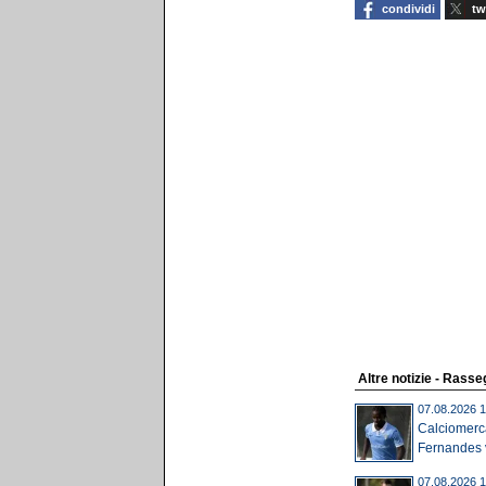
condividi
tw
Altre notizie - Rass
07.08.2026 1
Calciomerc
Fernandes v
07.08.2026 1