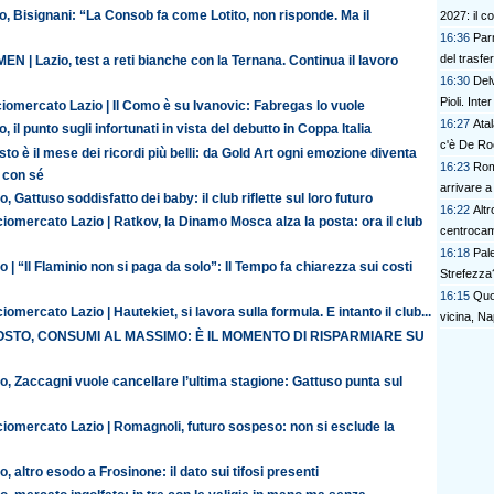
o, Bisignani: “La Consob fa come Lotito, non risponde. Ma il
2027: il c
16:36
Parm
del trasfe
N | Lazio, test a reti bianche con la Ternana. Continua il lavoro
16:30
Del
Pioli. Inte
iomercato Lazio | Il Como è su Ivanovic: Fabregas lo vuole
16:27
Atal
o, il punto sugli infortunati in vista del debutto in Coppa Italia
c'è De R
to è il mese dei ricordi più belli: da Gold Art ogni emozione diventa
16:23
Roma
 con sé
arrivare a
o, Gattuso soddisfatto dei baby: il club riflette sul loro futuro
16:22
Altr
iomercato Lazio | Ratkov, la Dinamo Mosca alza la posta: ora il club
centrocam
16:18
Pal
o | “Il Flaminio non si paga da solo”: Il Tempo fa chiarezza sui costi
Strefezza
16:15
Quo
iomercato Lazio | Hautekiet, si lavora sulla formula. E intanto il club...
vicina, Nap
STO, CONSUMI AL MASSIMO: È IL MOMENTO DI RISPARMIARE SU
o, Zaccagni vuole cancellare l’ultima stagione: Gattuso punta sul
ciomercato Lazio | Romagnoli, futuro sospeso: non si esclude la
o, altro esodo a Frosinone: il dato sui tifosi presenti