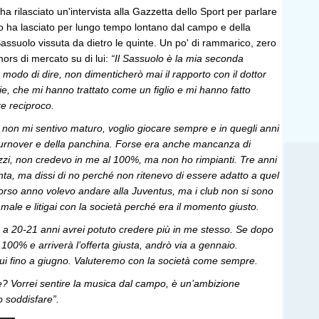
ha rilasciato un'intervista alla Gazzetta dello Sport per parlare
 lo ha lasciato per lungo tempo lontano dal campo e della
assuolo vissuta da dietro le quinte. Un po' di rammarico, zero
mors di mercato su di lui:
“Il Sassuolo è la mia seconda
 modo di dire, non dimenticherò mai il rapporto con il dottor
e, che mi hanno trattato come un figlio e mi hanno fatto
e reciproco.
 non mi sentivo maturo, voglio giocare sempre e in quegli anni
l turnover e della panchina. Forse era anche mancanza di
ezzi, non credevo in me al 100%, ma non ho rimpianti. Tre anni
anta, ma dissi di no perché non ritenevo di essere adatto a quel
corso anno volevo andare alla Juventus, ma i club non si sono
i male e litigai con la società perché era il momento giusto.
e a 20-21 anni avrei potuto credere più in me stesso. Se dopo
 100% e arriverà l’offerta giusta, andrò via a gennaio.
qui fino a giugno. Valuteremo con la società come sempre.
 Vorrei sentire la musica dal campo, è un’ambizione
o soddisfare”.