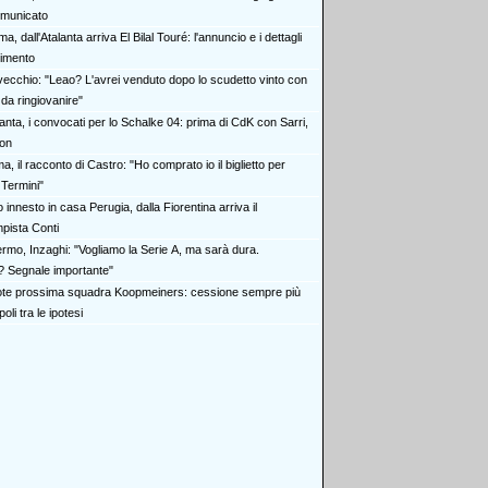
omunicato
a, dall'Atalanta arriva El Bilal Touré: l'annuncio e i dettagli
rimento
vecchio: "Leao? L'avrei venduto dopo lo scudetto vinto con
r da ringiovanire"
anta, i convocati per lo Schalke 04: prima di CdK con Sarri,
oon
, il racconto di Castro: "Ho comprato io il biglietto per
 Termini"
o innesto in casa Perugia, dalla Fiorentina arriva il
pista Conti
ermo, Inzaghi: "Vogliamo la Serie A, ma sarà dura.
? Segnale importante"
te prossima squadra Koopmeiners: cessione sempre più
oli tra le ipotesi