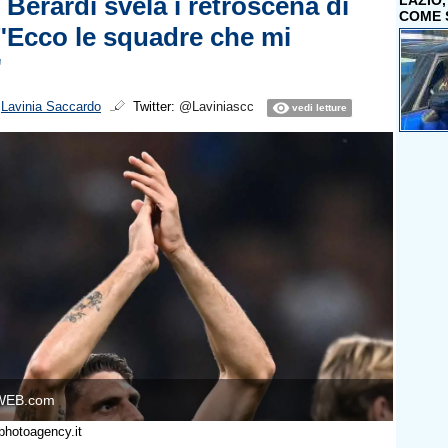
Berardi svela i retroscena di
LAZIO
COME 
"Ecco le squadre che mi
"
i
Lavinia Saccardo
Twitter:
@Laviniascc
vedi letture
WEB.com
photoagency.it