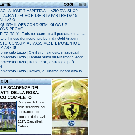
 LETTE:
OGGI
IERI
MAGLIA HOME TI ASPETTA AL LAZIO FAN SHOP
IA JR A 19 EURO E TSHIRT A PARTIRE DA 15:
AL LAZIO
QUISTA IL WEB CON DIGITAL GLOW UP
IONS: PROMO
 TO ITALY - Turismo record, ma il personale manca:
o è il mese dei ricordi più belli: da Gold Art ogni
STO, CONSUMI AL MASSIMO: È IL MOMENTO DI
RMIARE SU
omercato Lazio | C’è il sì di Ivanovic, si aspetta il
iomercato Lazio | Fabiani punta su Pinamonti: ecco
iomercato Lazio | Romagnoli, la strategia può
re
iomercato Lazio | Ratkov, la Dinamo Mosca alza la
TO DI
 LE SCADENZE DEI
ATTI DELLA ROSA:
NCO COMPLETO
Di seguito l'elenco
delle scadenze dei
contratti di tutti i
giocatori della Lazio.
2027: Cancellieri,
Cataldi,...