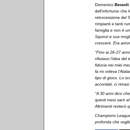
Domenico
Berardi
dell'infortunio che
retrocessione del S
rimpianti e tanti ru
famiglia e non è un
Squinzi e sua mogli
crescere. Era amor
“Fino ai 26-27 anni
rifiutavo l’idea de
fiducia nei miei m
fa mi voleva l’Atal
tipo di gioco. Lo s
accordati, ci rimas
“A 30 anni dico ch
questi mesi sarò al
Altrimenti resterò 
Champions League?
profonda che vogli