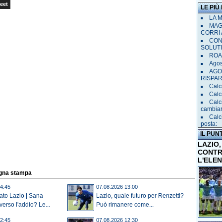
eet
LE PIÙ
LA 
MAGL
CORRI 
CON
SOLUT
ROAD
Agost
AGO
RISPA
Calci
Calc
Calc
cambia
Calc
posta:
IL PUN
LAZIO,
CONTR
L'ELE
egna stampa
4:45
07.08.2026 13:00
ato Lazio | Sana
Lazio, quale futuro per Renzetti?
erso l'addio? Le...
Può rimanere come...
2:45
07.08.2026 12:30