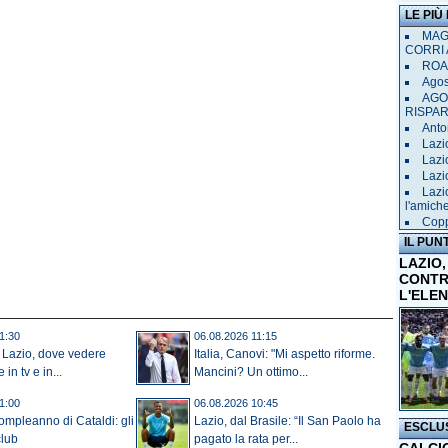
LE PIÙ
MAGL
CORRI 
ROAD
Agost
AGO
RISPA
Anto
Lazi
Lazi
Lazi
Lazi
l'amich
Copp
IL PUN
LAZIO,
CONTR
L'ELE
1:30
06.08.2026 11:15
 Lazio, dove vedere
Italia, Canovi: "Mi aspetto riforme.
in tv e in...
Mancini? Un ottimo...
1:00
06.08.2026 10:45
compleanno di Cataldi: gli
Lazio, dal Brasile: “Il San Paolo ha
ESCLU
club
pagato la rata per...