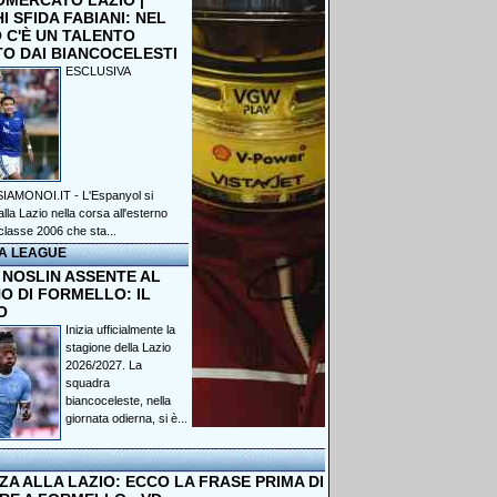
OMERCATO LAZIO |
 SFIDA FABIANI: NEL
 C'È UN TALENTO
TO DAI BIANCOCELESTI
ESCLUSIVA
IAMONOI.IT - L'Espanyol si
lla Lazio nella corsa all'esterno
classe 2006 che sta...
A LEAGUE
 NOSLIN ASSENTE AL
O DI FORMELLO: IL
O
Inizia ufficialmente la
stagione della Lazio
2026/2027. La
squadra
biancoceleste, nella
giornata odierna, si è...
A ALLA LAZIO: ECCO LA FRASE PRIMA DI