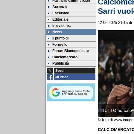
Calciomer
Partners Commerciali
Auronzo
Sarri vuo
Esclusive
Editoriale
12.06.2025 21:15
d
In evidenza
News
Il punto di
Formello
Forum Biancoceleste
Calciomercato
Pubblicità
Segui
Mi Piace
TUTTOmercato
© foto di www.image
CALCIOMERCATO