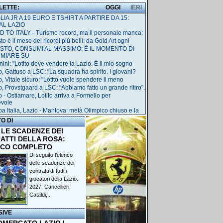
 LETTE:
OGGI
IERI
IA JR A 19 EURO E TSHIRT A PARTIRE DA 15:
AL LAZIO
 TO ITALY - Turismo record, ma il personale manca:
o è il mese dei ricordi più belli: da Gold Art ogni
STO, CONSUMI AL MASSIMO: È IL MOMENTO DI
RMIARE SU
nini: "Lotito deve vendere la Lazio. È il mio sogno
o, Gattuso a LSC: "La squadra ha spirito. I giovani?
o, Vitale sicuro: "Lotito vuole spendere il meno
o, Provstgaard a LSC: "Abbiamo fatto un grande ritiro".
o - Ostiamare, Lotito arriva a Formello per
evole
a Italia, Lazio - Mantova: metà Olimpico chiuso e la
TO DI
 LE SCADENZE DEI
ATTI DELLA ROSA:
NCO COMPLETO
Di seguito l'elenco
delle scadenze dei
contratti di tutti i
giocatori della Lazio.
2027: Cancellieri,
Cataldi,...
SIVE