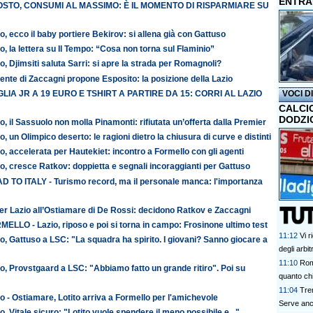
ENTRA
STO, CONSUMI AL MASSIMO: È IL MOMENTO DI RISPARMIARE SU
o, ecco il baby portiere Bekirov: si allena già con Gattuso
o, la lettera su Il Tempo: “Cosa non torna sul Flaminio”
o, Djimsiti saluta Sarri: si apre la strada per Romagnoli?
ente di Zaccagni propone Esposito: la posizione della Lazio
LIA JR A 19 EURO E TSHIRT A PARTIRE DA 15: CORRI AL LAZIO
VOCI D
CALCI
DODZI
o, il Sassuolo non molla Pinamonti: rifiutata un’offerta dalla Premier
o, un Olimpico deserto: le ragioni dietro la chiusura di curve e distinti
o, accelerata per Hautekiet: incontro a Formello con gli agenti
o, cresce Ratkov: doppietta e segnali incoraggianti per Gattuso
D TO ITALY - Turismo record, ma il personale manca: l'importanza
er Lazio all’Ostiamare di De Rossi: decidono Ratkov e Zaccagni
ELLO - Lazio, riposo e poi si torna in campo: Frosinone ultimo test
11:12
Vi 
o, Gattuso a LSC: "La squadra ha spirito. I giovani? Sanno giocare a
degli arbit
11:10
Rom
o, Provstgaard a LSC: "Abbiamo fatto un grande ritiro". Poi su
quanto chi
11:04
Tren
o - Ostiamare, Lotito arriva a Formello per l'amichevole
Serve anc
o, Vitale sicuro: "Lotito vuole spendere il meno possibile e..."