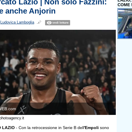
cato Lazio | Non solo Fazzini:
LAZIO
COME 
le anche Anjorin
i
Ludovica Lamboglia
vedi letture
WEB.com
photoagency.it
 LAZIO
- Con la retrocessione in Serie B dell
'Empoli
sono