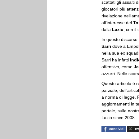
scattati gli assalti
giocatori più atten
rivelazione nell'a
all'interesse del
To
dalla
Lazio
, con il
In questo discorso 
Sarri
dove a Empoli
nella sua ex squadr
Sarri ha infatti
ind
offensivo, come
Ja
azzurri. Nelle scor
Questo articolo è r
parziale, dell’artic
a norma di legge. Pe
aggiornamenti in t
portale, sulla nostra
Lazio since 2008.
condividi
tw