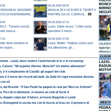
CALCI
MONCHI
0:00
06.08.2026 09:00
MIRINO
CONSUMI AL MASSIMO:
MAGLIA JR A 19 EURO E TSHIRT A
SEGUI
NTO DI RISPARMIARE...
PARTIRE DA 15: CORRI AL...
8:00
06.08.2026 07:15
ALY - Turismo record,
Lazio, Vitale sicuro: "Lotito vuole
nale manca:...
spendere il meno...
7:10
06.08.2026 07:05
Lotito deve vendere la
Lazio, Mattei: "Gattuso uomo vero
LALAZIOS
mio sogno...
ma attenzione, gli...
aggiunge a
offensivo 
EUROP
inone - Lazio, dove vedere l'amichevole in tv e in streaming
LAZIO,
RADUN
ia, Canovi: "Mi aspetto riforme. Mancini? Un ottimo allenatore"
MOTIV
o, è il compleanno di Cataldi: gli auguri del club
to è il mese dei ricordi più belli: da Gold Art ogni emozione diventa
 con sé
o, dal Brasile: “Il San Paolo ha pagato la rata per Marcos Antonio”
o, Piccoli si allontana: si muove un club di Serie A
o, doppio colpo per il futuro: arrivano Bagordo e Landi
WEBTV
o, Romagnoli in uscita ma con la fascia al braccio: il pensiero di
PEDRAZ