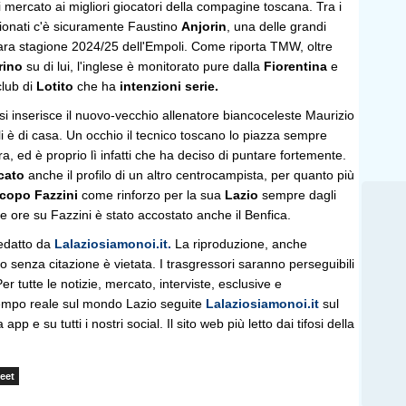
 di mercato ai migliori giocatori della compagine toscana. Tra i
zionati c'è sicuramente Faustino
Anjorin
, una delle grandi
mara stagione 2024/25 dell'Empoli. Come riporta TMW, oltre
rino
su di lui, l'inglese è monitorato pure dalla
Fiorentina
e
 club di
Lotito
che ha
intenzioni serie.
si inserisce il nuovo-vecchio allenatore biancoceleste Maurizio
 è di casa. Un occhio il tecnico toscano lo piazza sempre
a, ed è proprio lì infatti che ha deciso di puntare fortemente.
icato
anche il profilo di un altro centrocampista, per quanto più
copo Fazzini
come rinforzo per la sua
Lazio
sempre dagli
se ore su Fazzini è stato accostato anche il Benfica.
edatto da
Lalaziosiamonoi.it.
La riproduzione, anche
olo senza citazione è vietata. I trasgressori saranno perseguibili
r tutte le notizie, mercato, interviste, esclusive e
empo reale sul mondo Lazio seguite
Lalaziosiamonoi.it
sul
 app e su tutti i nostri social. Il sito web più letto dai tifosi della
eet