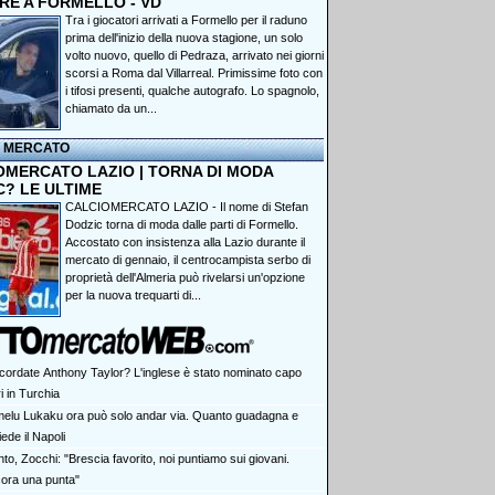
RE A FORMELLO - VD
Tra i giocatori arrivati a Formello per il raduno
prima dell'inizio della nuova stagione, un solo
volto nuovo, quello di Pedraza, arrivato nei giorni
scorsi a Roma dal Villarreal. Primissime foto con
i tifosi presenti, qualche autografo. Lo spagnolo,
chiamato da un...
I MERCATO
OMERCATO LAZIO | TORNA DI MODA
C? LE ULTIME
CALCIOMERCATO LAZIO - Il nome di Stefan
Dodzic torna di moda dalle parti di Formello.
Accostato con insistenza alla Lazio durante il
mercato di gennaio, il centrocampista serbo di
proprietà dell'Almeria può rivelarsi un'opzione
per la nuova trequarti di...
ricordate Anthony Taylor? L'inglese è stato nominato capo
ri in Turchia
elu Lukaku ora può solo andar via. Quanto guadagna e
ede il Napoli
to, Zocchi: "Brescia favorito, noi puntiamo sui giovani.
ora una punta"