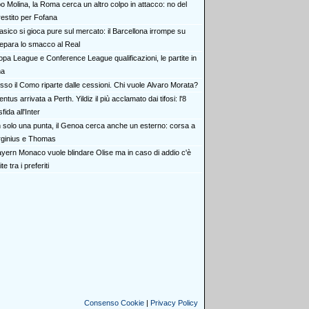
o Molina, la Roma cerca un altro colpo in attacco: no del
restito per Fofana
lasico si gioca pure sul mercato: il Barcellona irrompe su
repara lo smacco al Real
opa League e Conference League qualificazioni, le partite in
ma
sso il Como riparte dalle cessioni. Chi vuole Alvaro Morata?
ntus arrivata a Perth. Yildiz il più acclamato dai tifosi: l'8
fida all'Inter
 solo una punta, il Genoa cerca anche un esterno: corsa a
irginius e Thomas
Bayern Monaco vuole blindare Olise ma in caso di addio c'è
 tra i preferiti
Consenso Cookie
|
Privacy Policy