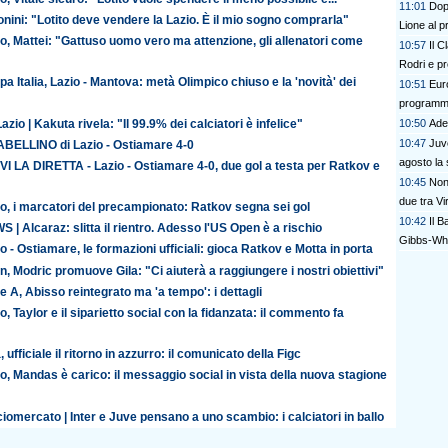
11:01
Dop
nini: "Lotito deve vendere la Lazio. È il mio sogno comprarla"
Lione al p
o, Mattei: "Gattuso uomo vero ma attenzione, gli allenatori come
10:57
Il C
Rodri e p
a Italia, Lazio - Mantova: metà Olimpico chiuso e la 'novità' dei
10:51
Eur
program
azio | Kakuta rivela: "Il 99.9% dei calciatori è infelice"
10:50
Ade
10:47
Juve
TABELLINO di Lazio - Ostiamare 4-0
agosto la s
VI LA DIRETTA - Lazio - Ostiamare 4-0, due gol a testa per Ratkov e
10:45
Non
due tra V
o, i marcatori del precampionato: Ratkov segna sei gol
10:42
Il 
 | Alcaraz: slitta il rientro. Adesso l'US Open è a rischio
Gibbs-White
o - Ostiamare, le formazioni ufficiali: gioca Ratkov e Motta in porta
n, Modric promuove Gila: "Ci aiuterà a raggiungere i nostri obiettivi"
e A, Abisso reintegrato ma 'a tempo': i dettagli
o, Taylor e il siparietto social con la fidanzata: il commento fa
, ufficiale il ritorno in azzurro: il comunicato della Figc
o, Mandas è carico: il messaggio social in vista della nuova stagione
iomercato | Inter e Juve pensano a uno scambio: i calciatori in ballo