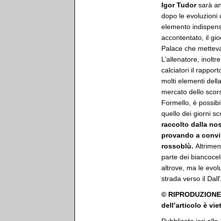
Igor Tudor
sarà a
dopo le evoluzioni 
elemento indispens
accontentato, il gi
Palace che metteva 
L’allenatore, inoltr
calciatori il rappo
molti elementi dell
mercato dello scor
Formello, è possibi
quello dei giorni s
raccolto dalla nos
provando a convinc
rossoblù.
Altrimen
parte dei biancocel
altrove, ma le evol
strada verso il Da
© RIPRODUZIONE R
dell’articolo è vi