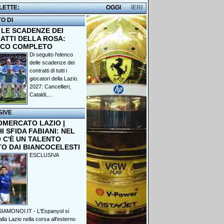
 LETTE:
OGGI
IERI
TO DI
 LE SCADENZE DEI
ATTI DELLA ROSA:
NCO COMPLETO
Di seguito l'elenco
delle scadenze dei
contratti di tutti i
giocatori della Lazio.
2027: Cancellieri,
Cataldi,...
SIVE
OMERCATO LAZIO |
 SFIDA FABIANI: NEL
 C'È UN TALENTO
TO DAI BIANCOCELESTI
ESCLUSIVA
IAMONOI.IT - L'Espanyol si
lla Lazio nella corsa all'esterno