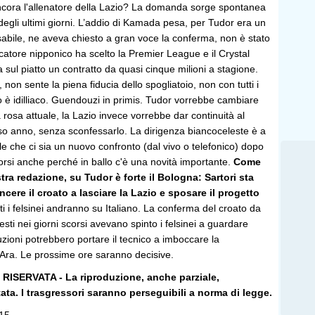
ncora l'allenatore della Lazio? La domanda sorge spontanea
degli ultimi giorni. L’addio di Kamada pesa, per Tudor era un
abile, ne aveva chiesto a gran voce la conferma, non è stato
ocatore nipponico ha scelto la Premier League e il Crystal
sul piatto un contratto da quasi cinque milioni a stagione.
e, non sente la piena fiducia dello spogliatoio, non con tutti i
rto è idilliaco. Guendouzi in primis. Tudor vorrebbe cambiare
a rosa attuale, la Lazio invece vorrebbe dar continuità al
so anno, senza sconfessarlo. La dirigenza biancoceleste è a
le che ci sia un nuovo confronto (dal vivo o telefonico) dopo
corsi anche perché in ballo c'è una novità importante.
Come
tra redazione, su Tudor è forte il Bologna: Sartori sta
ere il croato a lasciare la Lazio e sposare il progetto
ti i felsinei andranno su Italiano. La conferma del croato da
esti nei giorni scorsi avevano spinto i felsinei a guardare
uzioni potrebbero portare il tecnico a imboccare la
ll'Ara. Le prossime ore saranno decisive.
ISERVATA - La riproduzione, anche parziale,
etata. I trasgressori saranno perseguibili a norma di legge.