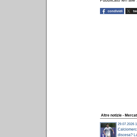
Pubblicato ieri alle
condividi
tw
Altre notizie - Merca
29.07.2026 1
Calciomerca
discesa? La