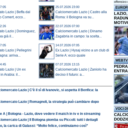
offensivo 
7:05
25.07.2026 23:00
EUROP
to Lazio | Beffa dal
Calciomercato Lazio | Castro alla
LAZIO,
o Comert, ecco...
Roma: il Bologna va su...
RADUN
MOTIV
2:26
22.07.2026 07:00
ato Lazio | Dominguez,
Calciomercato Lazio | Dinamo
 già il...
Zagabria in campo: la scelta...
7:05
14.07.2026 07:05
to Lazio | Pellegrini
Ex Lazio | Hysaj vicino a un club di
gna: arriva...
Serie A: ecco quale
WEBTV
4:45
07.07.2026 13:15
PEDRAZ
to Lazio | Un ex
Calciomercato Lazio | Zaniolo ha
ENTRA
in Arabia: il...
deciso il futuro: a...
iomercato Lazio | C’è il sì di Ivanovic, si aspetta il Benfica: la
ciomercato Lazio | Romagnoli, la strategia può cambiare dopo
VOCI D
e A | Bologna - Lazio, dove vedere il match in tv e in streaming
CALCI
DODZI
iomercato Lazio | Il Bologna piomba su Piccoli: tutti i dettagli
o, la carica di Galassi: “Molto felice, continuiamo così”