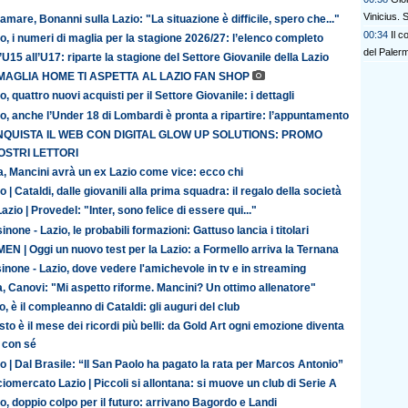
Vinicius.
amare, Bonanni sulla Lazio: "La situazione è difficile, spero che..."
00:34
Il c
o, i numeri di maglia per la stagione 2026/27: l’elenco completo
del Paler
’U15 all’U17: riparte la stagione del Settore Giovanile della Lazio
MAGLIA HOME TI ASPETTA AL LAZIO FAN SHOP
o, quattro nuovi acquisti per il Settore Giovanile: i dettagli
o, anche l’Under 18 di Lombardi è pronta a ripartire: l’appuntamento
QUISTA IL WEB CON DIGITAL GLOW UP SOLUTIONS: PROMO
OSTRI LETTORI
ia, Mancini avrà un ex Lazio come vice: ecco chi
o | Cataldi, dalle giovanili alla prima squadra: il regalo della società
azio | Provedel: "Inter, sono felice di essere qui..."
inone - Lazio, le probabili formazioni: Gattuso lancia i titolari
N | Oggi un nuovo test per la Lazio: a Formello arriva la Ternana
inone - Lazio, dove vedere l'amichevole in tv e in streaming
ia, Canovi: "Mi aspetto riforme. Mancini? Un ottimo allenatore"
o, è il compleanno di Cataldi: gli auguri del club
to è il mese dei ricordi più belli: da Gold Art ogni emozione diventa
 con sé
o | Dal Brasile: “Il San Paolo ha pagato la rata per Marcos Antonio”
iomercato Lazio | Piccoli si allontana: si muove un club di Serie A
o, doppio colpo per il futuro: arrivano Bagordo e Landi