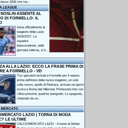
classe 2006 che sta...
A LEAGUE
 NOSLIN ASSENTE AL
O DI FORMELLO: IL
O
Inizia ufficialmente la
stagione della Lazio
2026/2027. La
squadra
biancoceleste, nella
giornata odierna, si è...
A ALLA LAZIO: ECCO LA FRASE PRIMA DI
RE A FORMELLO - VD
Tra i giocatori arrivati a Formello per il raduno
prima dell'inizio della nuova stagione, un solo
volto nuovo, quello di Pedraza, arrivato nei giorni
scorsi a Roma dal Villarreal. Primissime foto con
i tifosi presenti, qualche autografo. Lo spagnolo,
chiamato da un...
I MERCATO
OMERCATO LAZIO | TORNA DI MODA
C? LE ULTIME
CALCIOMERCATO LAZIO - Il nome di Stefan