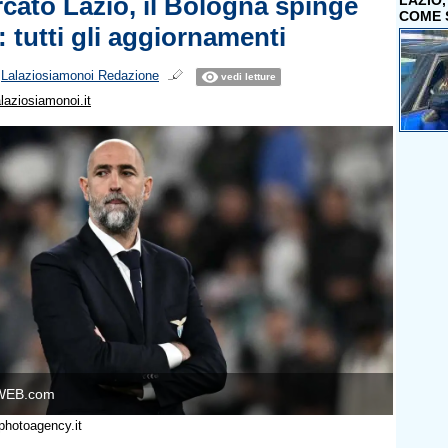
cato Lazio, il Bologna spinge
LAZIO
COME 
 tutti gli aggiornamenti
i
Lalaziosiamonoi Redazione
vedi letture
laziosiamonoi.it
WEB.com
photoagency.it