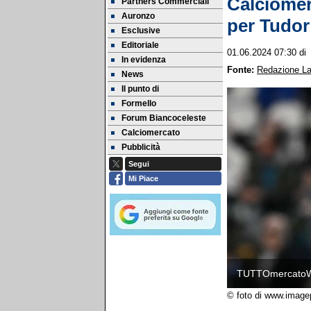
Calciomer
Partners Commerciali
Auronzo
per Tudor:
Esclusive
Editoriale
01.06.2024 07:30
d
In evidenza
Fonte:
Redazione La
News
Il punto di
Formello
Forum Biancoceleste
Calciomercato
Pubblicità
Segui
Mi Piace
TUTTOmercato
© foto di www.image