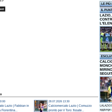
 15
LE PIÙ
eet
IL PUN
LAZIO,
CONTR
L'ELE
ESCLU
CALCI
MONCHI
MIRINO
SEGUI
to
0:00
28.07.2026 13:30
LALAZIOS
to Lazio | Fabbian in
Calciomercato Lazio | Comuzzo
aggiunge a
 Fiorentina...
pronto per il Toro: fissate...