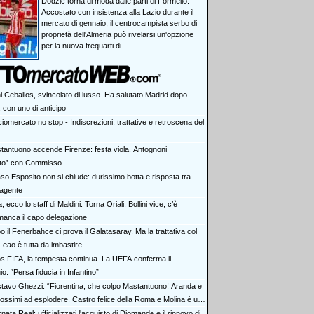
Dodzic torna di moda dalle parti di Formello.
Accostato con insistenza alla Lazio durante il
mercato di gennaio, il centrocampista serbo di
proprietà dell'Almeria può rivelarsi un'opzione
per la nuova trequarti di...
i Ceballos, svincolato di lusso. Ha salutato Madrid dopo
 con uno di anticipo
iomercato no stop - Indiscrezioni, trattative e retroscena del
tantuono accende Firenze: festa viola. Antognoni
lito” con Commisso
aso Esposito non si chiude: durissimo botta e risposta tra
 agente
ia, ecco lo staff di Maldini. Torna Oriali, Bollini vice, c’è
manca il capo delegazione
 il Fenerbahce ci prova il Galatasaray. Ma la trattativa col
Leao è tutta da imbastire
s FIFA, la tempesta continua. La UEFA conferma il
io: “Persa fiducia in Infantino”
tavo Ghezzi: “Fiorentina, che colpo Mastantuono! Aranda e
rossimi ad esplodere. Castro felice della Roma e Molina è un
nata Real: ufficializzati l'acquisto di Diomande e il rinnovo di