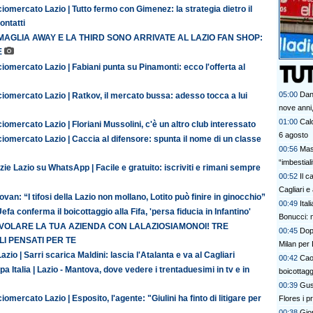
iomercato Lazio | Tutto fermo con Gimenez: la strategia dietro il
contatti
MAGLIA AWAY E LA THIRD SONO ARRIVATE AL LAZIO FAN SHOP:
E
iomercato Lazio | Fabiani punta su Pinamonti: ecco l'offerta al
05:00
Dan
iomercato Lazio | Ratkov, il mercato bussa: adesso tocca a lui
nove anni,
01:00
Calc
iomercato Lazio | Floriani Mussolini, c'è un altro club interessato
6 agosto
iomercato Lazio | Caccia al difensore: spunta il nome di un classe
00:56
Mas
“imbestia
zie Lazio su WhatsApp | Facile e gratuito: iscriviti e rimani sempre
00:52
Il c
Cagliari e
van: “I tifosi della Lazio non mollano, Lotito può finire in ginocchio”
00:49
Ital
efa conferma il boicottaggio alla Fifa, 'persa fiducia in Infantino'
Bonucci: 
 VOLARE LA TUA AZIENDA CON LALAZIOSIAMONOI! TRE
00:45
Dopo
I PENSATI PER TE
Milan per 
azio | Sarri scarica Maldini: lascia l'Atalanta e va al Cagliari
00:42
Cao
a Italia | Lazio - Mantova, dove vedere i trentaduesimi in tv e in
boicottagg
00:39
Gus
iomercato Lazio | Esposito, l'agente: "Giulini ha finto di litigare per
Flores i p
bel colpo”
00:38
Gior