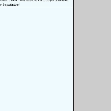
chioni: "Palestra rammarico Inter. Juve sopra al Milan ma
n è spallettiano"