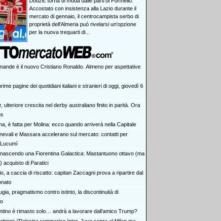
Dodzic torna di moda dalle parti di Formello.
Accostato con insistenza alla Lazio durante il
mercato di gennaio, il centrocampista serbo di
proprietà dell'Almeria può rivelarsi un'opzione
per la nuova trequarti di...
mande è il nuovo Cristiano Ronaldo. Almeno per aspettative
rime pagine dei quotidiani italiani e stranieri di oggi, giovedì 6
r, ulteriore crescita nel derby australiano finito in parità. Ora
us
a, è fatta per Molina: ecco quando arriverà nella Capitale
nevali e Massara accelerano sul mercato: contatti per
 Lucumì
 nascendo una Fiorentina Galactica: Mastantuono ottavo (ma
) acquisto di Paratici
o, a caccia di riscatto: capitan Zaccagni prova a ripartire dal
onato
gia, pragmatismo contro istinto, la discontinuità di
ro
antino è rimasto solo… andrà a lavorare dall’amico Trump?