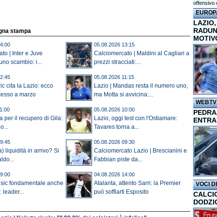
offensivo 
EUROP
LAZIO,
RADUN
egna stampa
MOTIV
4:00
05.08.2026 13:15
to | Inter e Juve
Calciomercato | Maldini al Cagliari a
no scambio: i...
prezzi stracciati:...
2:45
05.08.2026 11:15
c cita la Lazio: ecco
Lazio | Mandas resta il numero uno,
cesso a marzo
ma Motta si avvicina:...
WEBTV
1:00
05.08.2026 10:00
PEDRAZ
a per il recupero di Gila:
Lazio, oggi test con l'Ostiamare:
ENTRA
...
Tavares torna a...
9:45
05.08.2026 09:30
) liquidità in arrivo? Si
Calciomercato Lazio | Brescianini e
ldo...
Fabbian piste da...
9:00
04.08.2026 14:00
usic fondamentale anche
Atalanta, attento Sarri: la Premier
VOCI D
 leader...
può soffiarti Esposito
CALCI
DODZI