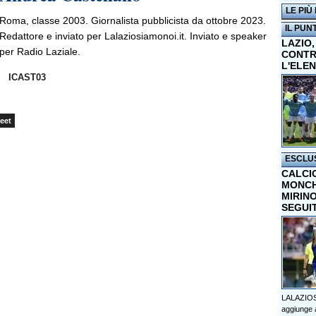
LE PIÙ
Roma, classe 2003. Giornalista pubblicista da ottobre 2023.
IL PUN
Redattore e inviato per Lalaziosiamonoi.it. Inviato e speaker
LAZIO,
per Radio Laziale.
CONTR
L'ELE
ICAST03
eet
ESCLU
CALCI
MONCHI
MIRINO
SEGUI
LALAZIOS
aggiunge a