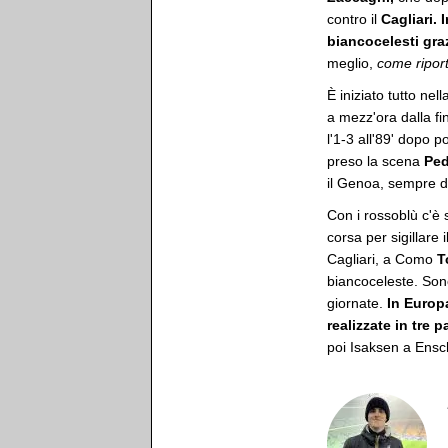
contro il
Cagliari.
I
biancocelesti graz
meglio,
come riport
È iniziato tutto nel
a mezz'ora dalla fin
l'1-3 all'89' dopo 
preso la scena
Ped
il Genoa, sempre d
Con i rossoblù c'è s
corsa per sigillare 
Cagliari, a Como
T
biancoceleste. Sono
giornate.
In Europ
realizzate in tre pa
poi Isaksen a Ensch