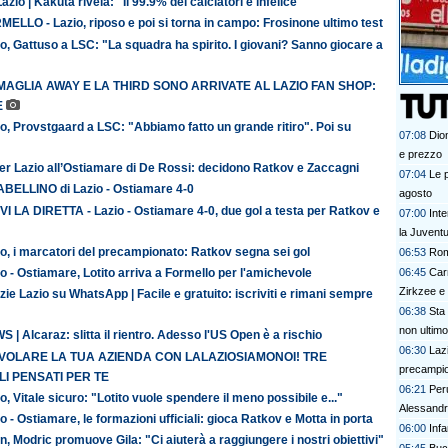
azio | Kakuta rivela: "Il 99.9% dei calciatori è infelice"
ELLO - Lazio, riposo e poi si torna in campo: Frosinone ultimo test
o, Gattuso a LSC: "La squadra ha spirito. I giovani? Sanno giocare a
MAGLIA AWAY E LA THIRD SONO ARRIVATE AL LAZIO FAN SHOP:
E
o, Provstgaard a LSC: "Abbiamo fatto un grande ritiro". Poi su
07:08
Dio
e prezzo
er Lazio all’Ostiamare di De Rossi: decidono Ratkov e Zaccagni
07:04
Le p
TABELLINO di Lazio - Ostiamare 4-0
agosto
VI LA DIRETTA - Lazio - Ostiamare 4-0, due gol a testa per Ratkov e
07:00
Inte
la Juvent
o, i marcatori del precampionato: Ratkov segna sei gol
06:53
Rom
o - Ostiamare, Lotito arriva a Formello per l'amichevole
06:45
Car
Zirkzee e
zie Lazio su WhatsApp | Facile e gratuito: iscriviti e rimani sempre
06:38
Sta
non ultimo
 | Alcaraz: slitta il rientro. Adesso l'US Open è a rischio
06:30
Lazi
 VOLARE LA TUA AZIENDA CON LALAZIOSIAMONOI! TRE
precampi
I PENSATI PER TE
06:21
Peru
o, Vitale sicuro: "Lotito vuole spendere il meno possibile e..."
Alessand
o - Ostiamare, le formazioni ufficiali: gioca Ratkov e Motta in porta
06:00
Inf
n, Modric promuove Gila: "Ci aiuterà a raggiungere i nostri obiettivi"