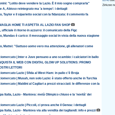
05:45
Buc
nini: "Lotito deve vendere la Lazio. È il mio sogno comprarla"
Zirkzee no
e A, Abisso reintegrato ma 'a tempo': i dettagli
o, Taylor e il siparietto social con la fidanzata: il commento fa
MAGLIA HOME TI ASPETTA AL LAZIO FAN SHOP
, ufficiale il ritorno in azzurro: il comunicato della Figc
o, Mandas è carico: il messaggio social in vista della nuova stagione
o, Mattei: "Gattuso uomo vero ma attenzione, gli allenatori come
iomercato | Inter e Juve pensano a uno scambio: i calciatori in ballo
QUISTA IL WEB CON DIGITAL GLOW UP SOLUTIONS: PROMO
OSTRI LETTORI
iomercato Lazio | Sfida al West Ham: in palio c'è Broja
iomercato | Musah, non solo Lazio: è stato offerto anche in Turchia
iomercato | Maldini al Cagliari a prezzi stracciati: le differenze con la
a Italia, Lazio - Mantova: metà Olimpico chiuso e la 'novità' dei
iomercato Lazio | Piccoli, ci prova anche il Genoa: i dettagli
a Italia, Lazio - Mantova via alla vendita dei tagliandi: info e prezzi