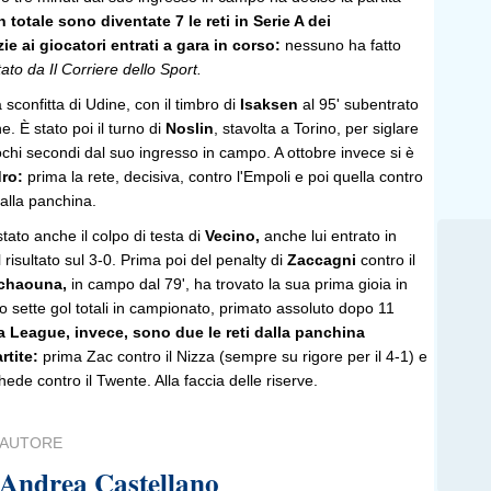
n totale sono diventate 7 le reti in Serie A dei
ie ai giocatori entrati a gara in corso:
nessuno ha fatto
ato da Il Corriere dello Sport.
la sconfitta di Udine, con il timbro di
Isaksen
al 95' subentrato
e. È stato poi il turno di
Noslin
, stavolta a Torino, per siglare
pochi secondi dal suo ingresso in campo. A ottobre invece si è
ro:
prima la rete, decisiva, contro l'Empoli e poi quella contro
alla panchina.
tato anche il colpo di testa di
Vecino,
anche lui entrato in
il risultato sul 3-0. Prima poi del penalty di
Zaccagni
contro il
chaouna,
in campo dal 79', ha trovato la sua prima gioia in
 sette gol totali in campionato, primato assoluto dopo 11
a League, invece, sono due le reti dalla panchina
rtite:
prima Zac contro il Nizza (sempre su rigore per il 4-1) e
ede contro il Twente. Alla faccia delle riserve.
AUTORE
Andrea Castellano