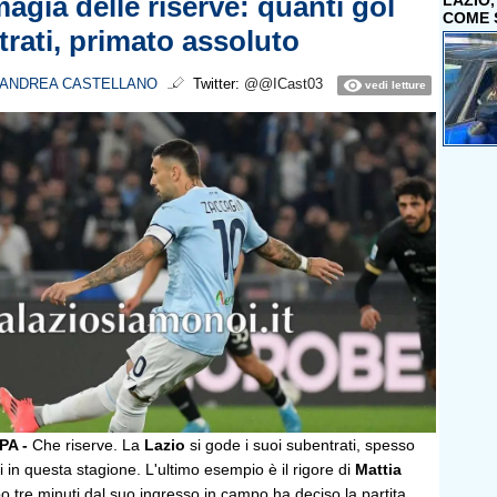
magia delle riserve: quanti gol
LAZIO
COME 
trati, primato assoluto
ANDREA CASTELLANO
Twitter:
@@ICast03
vedi letture
A -
Che riserve. La
Lazio
si gode i suoi subentrati, spesso
vi in questa stagione. L'ultimo esempio è il rigore di
Mattia
o tre minuti dal suo ingresso in campo ha deciso la partita