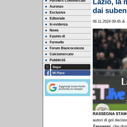
Lazio, la 
Partners Commerciali
Auronzo
dai suben
Esclusive
Editoriale
06.11.2024 09:45
di
In evidenza
News
Il punto di
Formello
Forum Biancoceleste
Calciomercato
Pubblicità
Segui
Mi Piace
RASSEGNA STAMP
autori di gol decisi
Zaccagni,
che dop