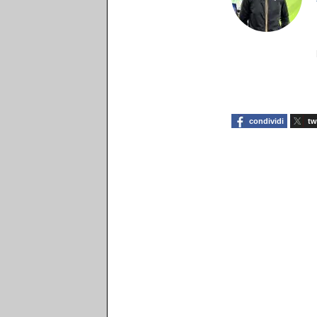
condividi
tw