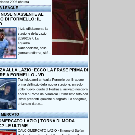
classe 2006 che sta...
A LEAGUE
 NOSLIN ASSENTE AL
O DI FORMELLO: IL
O
Inizia ufficialmente la
stagione della Lazio
2026/2027. La
squadra
biancoceleste, nella
giornata odierna, si è...
A ALLA LAZIO: ECCO LA FRASE PRIMA DI
RE A FORMELLO - VD
Tra i giocatori arrivati a Formello per il raduno
prima dell'inizio della nuova stagione, un solo
volto nuovo, quello di Pedraza, arrivato nei giorni
scorsi a Roma dal Villarreal. Primissime foto con
i tifosi presenti, qualche autografo. Lo spagnolo,
chiamato da un...
I MERCATO
OMERCATO LAZIO | TORNA DI MODA
C? LE ULTIME
CALCIOMERCATO LAZIO - Il nome di Stefan