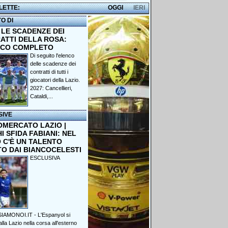
 LETTE:
OGGI
IERI
TO DI
 LE SCADENZE DEI
ATTI DELLA ROSA:
NCO COMPLETO
Di seguito l'elenco
delle scadenze dei
contratti di tutti i
giocatori della Lazio.
2027: Cancellieri,
Cataldi,...
SIVE
OMERCATO LAZIO |
 SFIDA FABIANI: NEL
 C'È UN TALENTO
TO DAI BIANCOCELESTI
ESCLUSIVA
IAMONOI.IT - L'Espanyol si
lla Lazio nella corsa all'esterno