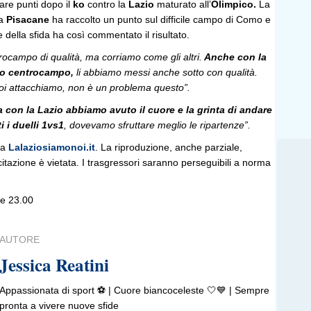
are punti dopo il
ko
contro la
Lazio
maturato all’
Olimpico.
La
da
Pisacane
ha raccolto un punto sul difficile campo di Como e
 della sfida ha così commentato il risultato.
trocampo di qualità, ma corriamo come gli altri.
Anche con la
so centrocampo,
li abbiamo messi anche sotto con qualità.
oi attacchiamo, non è un problema questo”.
a con la Lazio abbiamo avuto il cuore e la grinta di andare
i i duelli 1vs1
, dovevamo sfruttare meglio le ripartenze”.
da
Lalaziosiamonoi.it
. La riproduzione, anche parziale,
 citazione è vietata. I trasgressori saranno perseguibili a norma
le 23.00
AUTORE
Jessica Reatini
Appassionata di sport ⚽️ | Cuore biancoceleste 🤍💙 | Sempre
pronta a vivere nuove sfide