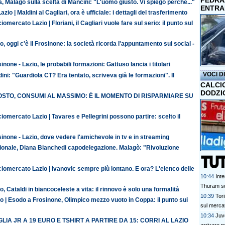
PEDRAZ
ia, Malagò sulla scelta di Mancini: "L'uomo giusto. Vi spiego perché..."
ENTRA
azio | Maldini al Cagliari, ora è ufficiale: i dettagli del trasferimento
iomercato Lazio | Floriani, il Cagliari vuole fare sul serio: il punto sul
o, oggi c'è il Frosinone: la società ricorda l'appuntamento sui social -
inone - Lazio, le probabili formazioni: Gattuso lancia i titolari
VOCI D
ini: "Guardiola CT? Era tentato, scriveva già le formazioni". Il
CALCI
DODZI
STO, CONSUMI AL MASSIMO: È IL MOMENTO DI RISPARMIARE SU
iomercato Lazio | Tavares e Pellegrini possono partire: scelto il
inone - Lazio, dove vedere l'amichevole in tv e in streaming
ionale, Diana Bianchedi capodelegazione. Malagò: "Rivoluzione
iomercato Lazio | Ivanovic sempre più lontano. E ora? L'elenco delle
10:44
Inte
Thuram su
o, Cataldi in biancoceleste a vita: il rinnovo è solo una formalità
10:39
Tori
o | Esodo a Frosinone, Olimpico mezzo vuoto in Coppa: il punto sui
sul merca
10:34
Juve
LIA JR A 19 EURO E TSHIRT A PARTIRE DA 15: CORRI AL LAZIO