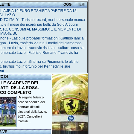
 LETTE:
OGGI
IERI
IA JR A 19 EURO E TSHIRT A PARTIRE DA 15:
AL LAZIO
 TO ITALY - Turismo record, ma il personale manca:
o è il mese dei ricordi più belli: da Gold Art ogni
STO, CONSUMI AL MASSIMO: È IL MOMENTO DI
RMIARE SU
none - Lazio, le probabili formazioni: Gattuso lancia i
na - Lazio, trasferta vietata: i motivi del clamoroso
iomercato Lazio | Ivanovic rischia di saltare: cosa sta
iomercato Lazio | Fabrizio Romano: "Ivanovic ha
iomercato Lazio | Si torna su Pinamonti: le ultime
o, bruttissimo infortunio per Kennedy: le sue
oni
TO DI
 LE SCADENZE DEI
ATTI DELLA ROSA:
NCO COMPLETO
Di seguito l'elenco
delle scadenze dei
contratti di tutti i
giocatori della Lazio.
2027: Cancellieri,
Cataldi,...
SIVE