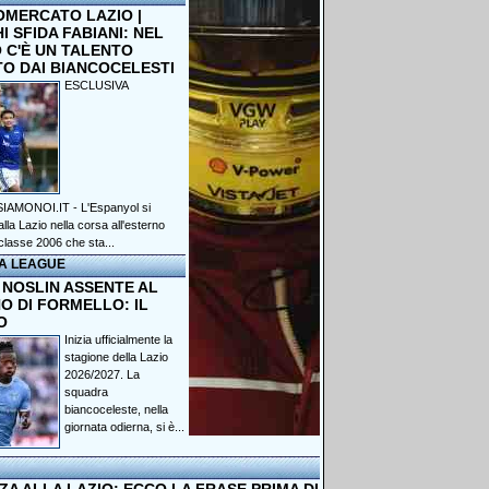
OMERCATO LAZIO |
 SFIDA FABIANI: NEL
 C'È UN TALENTO
TO DAI BIANCOCELESTI
ESCLUSIVA
IAMONOI.IT - L'Espanyol si
lla Lazio nella corsa all'esterno
classe 2006 che sta...
A LEAGUE
 NOSLIN ASSENTE AL
O DI FORMELLO: IL
O
Inizia ufficialmente la
stagione della Lazio
2026/2027. La
squadra
biancoceleste, nella
giornata odierna, si è...