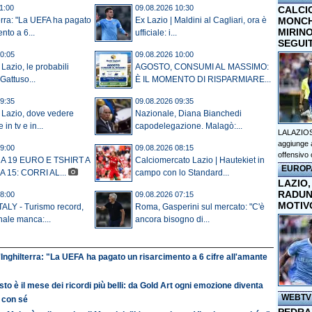
1:00
09.08.2026 10:30
CALCI
MONCHI
terra: "La UEFA ha pagato
Ex Lazio | Maldini al Cagliari, ora è
MIRINO
nto a 6...
ufficiale: i...
SEGUI
0:05
09.08.2026 10:00
Lazio, le probabili
AGOSTO, CONSUMI AL MASSIMO:
Gattuso...
È IL MOMENTO DI RISPARMIARE...
9:35
09.08.2026 09:35
 Lazio, dove vedere
Nazionale, Diana Bianchedi
in tv e in...
capodelegazione. Malagò:...
LALAZIOS
aggiunge a
9:00
09.08.2026 08:15
offensivo 
 A 19 EURO E TSHIRT A
Calciomercato Lazio | Hautekiet in
EUROP
 15: CORRI AL...
campo con lo Standard...
LAZIO,
RADUN
8:00
09.08.2026 07:15
MOTIV
ALY - Turismo record,
Roma, Gasperini sul mercato: "C'è
nale manca:...
ancora bisogno di...
'Inghilterra: "La UEFA ha pagato un risarcimento a 6 cifre all'amante
to è il mese dei ricordi più belli: da Gold Art ogni emozione diventa
WEBTV
 con sé