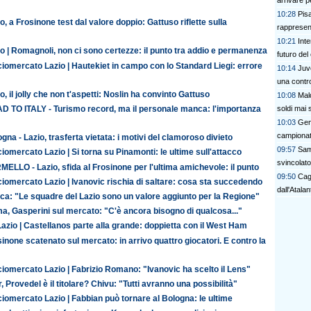
arrivare pe
10:28
Pisa
o, a Frosinone test dal valore doppio: Gattuso riflette sulla
rappresen
10:21
Inte
o | Romagnoli, non ci sono certezze: il punto tra addio e permanenza
futuro del
iomercato Lazio | Hautekiet in campo con lo Standard Liegi: errore
10:14
Juve
una contro
o, il jolly che non t'aspetti: Noslin ha convinto Gattuso
10:08
Mald
soldi mai 
D TO ITALY - Turismo record, ma il personale manca: l'importanza
10:03
Geno
campionat
gna - Lazio, trasferta vietata: i motivi del clamoroso divieto
09:57
Sam
iomercato Lazio | Si torna su Pinamonti: le ultime sull'attacco
svincolato
ELLO - Lazio, sfida al Frosinone per l'ultima amichevole: il punto
09:50
Cagl
iomercato Lazio | Ivanovic rischia di saltare: cosa sta succedendo
dall'Atalan
ca: "Le squadre del Lazio sono un valore aggiunto per la Regione"
a, Gasperini sul mercato: "C'è ancora bisogno di qualcosa..."
azio | Castellanos parte alla grande: doppietta con il West Ham
inone scatenato sul mercato: in arrivo quattro giocatori. E contro la
iomercato Lazio | Fabrizio Romano: "Ivanovic ha scelto il Lens"
r, Provedel è il titolare? Chivu: "Tutti avranno una possibilità"
iomercato Lazio | Fabbian può tornare al Bologna: le ultime