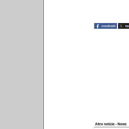
condividi
tw
Altre notizie - News