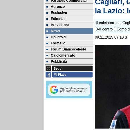
Cagliari, 
Partners Commerciali
Auronzo
la Lazio: 
Esclusive
Editoriale
Il calciatore del Cagl
In evidenza
0-0 contro il Como 
News
Il punto di
09.11.2025 07:10
di
Formello
Forum Biancoceleste
Calciomercato
Pubblicità
Segui
Mi Piace