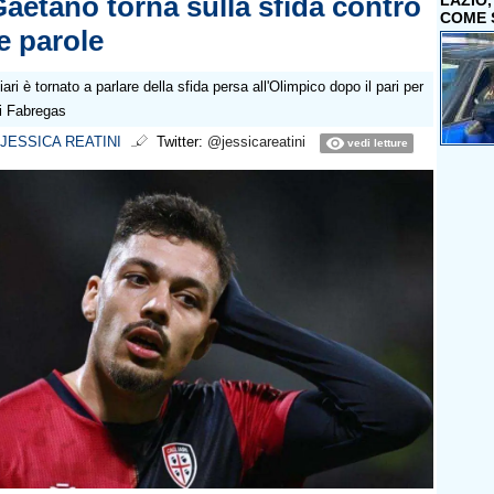
Gaetano torna sulla sfida contro
LAZIO
COME 
le parole
iari è tornato a parlare della sfida persa all'Olimpico dopo il pari per
di Fabregas
JESSICA REATINI
Twitter:
@jessicareatini
vedi letture