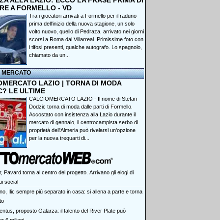
A ALLA LAZIO: ECCO LA FRASE PRIMA DI
RE A FORMELLO - VD
Tra i giocatori arrivati a Formello per il raduno
prima dell'inizio della nuova stagione, un solo
volto nuovo, quello di Pedraza, arrivato nei giorni
scorsi a Roma dal Villarreal. Primissime foto con
i tifosi presenti, qualche autografo. Lo spagnolo,
chiamato da un...
I MERCATO
OMERCATO LAZIO | TORNA DI MODA
C? LE ULTIME
CALCIOMERCATO LAZIO - Il nome di Stefan
Dodzic torna di moda dalle parti di Formello.
Accostato con insistenza alla Lazio durante il
mercato di gennaio, il centrocampista serbo di
proprietà dell'Almeria può rivelarsi un'opzione
per la nuova trequarti di...
r, Pavard torna al centro del progetto. Arrivano gli elogi di
i social
no, Ilic sempre più separato in casa: si allena a parte e torna
to
ntus, proposto Galarza: il talento del River Plate può