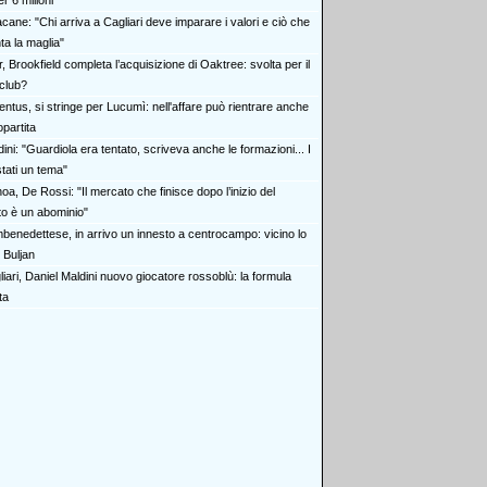
r 6 milioni
cane: "Chi arriva a Cagliari deve imparare i valori e ciò che
ta la maglia"
r, Brookfield completa l’acquisizione di Oaktree: svolta per il
 club?
ntus, si stringe per Lucumì: nell'affare può rientrare anche
partita
ini: "Guardiola era tentato, scriveva anche le formazioni... I
stati un tema"
a, De Rossi: "Il mercato che finisce dopo l’inizio del
o è un abominio"
benedettese, in arrivo un innesto a centrocampo: vicino lo
 Buljan
iari, Daniel Maldini nuovo giocatore rossoblù: la formula
ta