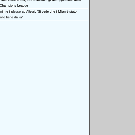
Champions League
im e il plauso ad Allegri: "Si vede che il Milan è stato
olto bene da lui"