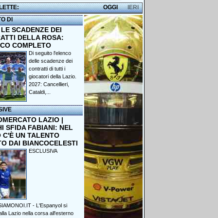
 LETTE:
OGGI
IERI
TO DI
 LE SCADENZE DEI
ATTI DELLA ROSA:
NCO COMPLETO
Di seguito l'elenco
delle scadenze dei
contratti di tutti i
giocatori della Lazio.
2027: Cancellieri,
Cataldi,...
SIVE
OMERCATO LAZIO |
 SFIDA FABIANI: NEL
 C'È UN TALENTO
TO DAI BIANCOCELESTI
ESCLUSIVA
IAMONOI.IT - L'Espanyol si
lla Lazio nella corsa all'esterno