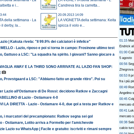
A della settimana - La
LA VIGNETTA della settimana - E
lbetta e i...
Candreva tira la carretta...
3:44
20.09.2013 14:09
A della settimana - La
LA VIGNETTA della settimana: Keita
il derby, la...
spicca il volo e...
01:15
Mas
azio | Kakuta rivela: "Il 99.9% dei calciatori è infelice"
Endrick al
ELLO - Lazio, riposo e poi si torna in campo: Frosinone ultimo test
talenti. G
01:00
Calc
o, Gattuso a LSC: "La squadra ha spirito. I giovani? Sanno giocare a
davvero
5 agosto
00:56
Segn
MAGLIA AWAY E LA THIRD SONO ARRIVATE AL LAZIO FAN SHOP:
Zhegrova 
E
00:53
Il p
o, Provstgaard a LSC: "Abbiamo fatto un grande ritiro". Poi su
fra i più p
00:49
Rom
er Lazio all’Ostiamare di De Rossi: decidono Ratkov e Zaccagni
Angelino s
TABELLINO di Lazio - Ostiamare 4-0
00:45
Colp
VI LA DIRETTA - Lazio - Ostiamare 4-0, due gol a testa per Ratkov e
mercato 
00:41
Luk
o, i marcatori del precampionato: Ratkov segna sei gol
mercato s
00:38
Sala
o - Ostiamare, Lotito arriva a Formello per l'amichevole
calcio tur
zie Lazio su WhatsApp | Facile e gratuito: iscriviti e rimani sempre
00:34
Non 