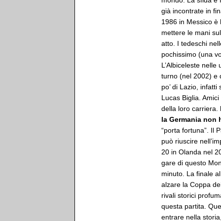
mondo. La sfida è 
già incontrate in fi
1986 in Messico è l
mettere le mani sul
atto. I tedeschi nel
pochissimo (una vo
L’Albiceleste nelle 
turno (nel 2002) e 
po’ di Lazio, infat
Lucas Biglia. Amici 
della loro carriera.
la Germania non 
“porta fortuna”. Il 
può riuscire nell’i
20 in Olanda nel 2
gare di questo Mon
minuto. La finale 
alzare la Coppa del
rivali storici prof
questa partita. Que
entrare nella stor