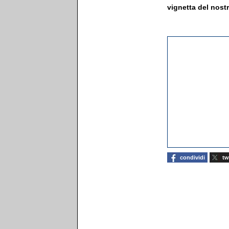
vignetta del nost
condividi
tw