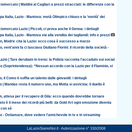
iomercato | Maldini al Cagliari a prezzi stracciati: le differenze con la
a Italia, Lazio - Mantova: metà Olimpico chiuso e la 'novità' dei
iomercato Lazio | Piccoli, ci prova anche il Genoa: i dettagli
a Italia, Lazio - Mantova via alla vendita dei tagliandi: info e prezzi
an, Modric cita la Lazio: ecco cosa è successo a marzo
o, vent'anni fa ci lasciava Giuliano Fiorini: il ricordo della società -
azio | Tare derubato in treno: la Polizia racconta l'accaduto sui social
o (Soprintendenza): “Nessun accordo con la Lazio per il Flaminio, vi
o, il Como ti soffia un talento dalle giovanili: i dettagli
o | Mandas resta il numero uno, ma Motta si avvicina: il duello è
n, attesa per il recupero di Gila: ecco quando dovrebbe tornare
to è il mese dei ricordi più belli: da Gold Art ogni emozione diventa
 con sé
o - Ostiamare, dove vedere l'amichevole in tv e in streaming
LaLazioSiamoNoi.it - Autorizzazione n° 330/2008