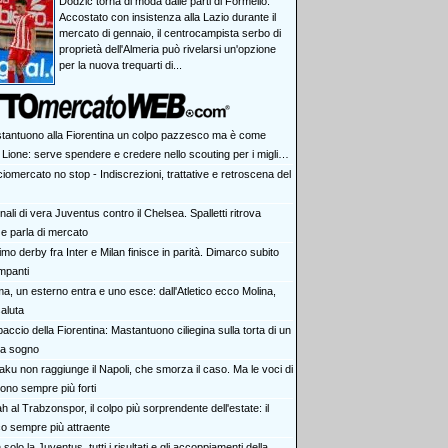
Dodzic torna di moda dalle parti di Formello.
Accostato con insistenza alla Lazio durante il
mercato di gennaio, il centrocampista serbo di
proprietà dell'Almeria può rivelarsi un'opzione
per la nuova trequarti di...
tantuono alla Fiorentina un colpo pazzesco ma è come
 Lione: serve spendere e credere nello scouting per i migliori
iovani italiani: attenzione perché qualcosa sta cambiando
iomercato no stop - Indiscrezioni, trattative e retroscena del
ali di vera Juventus contro il Chelsea. Spalletti ritrova
e parla di mercato
rimo derby fra Inter e Milan finisce in parità. Dimarco subito
impanti
a, un esterno entra e uno esce: dall'Atletico ecco Molina,
aluta
accio della Fiorentina: Mastantuono ciliegina sulla torta di un
da sogno
aku non raggiunge il Napoli, che smorza il caso. Ma le voci di
ono sempre più forti
h al Trabzonspor, il colpo più sorprendente dell'estate: il
co sempre più attraente
solo la Juventus, tutti i risultati e gli accoppiamenti della