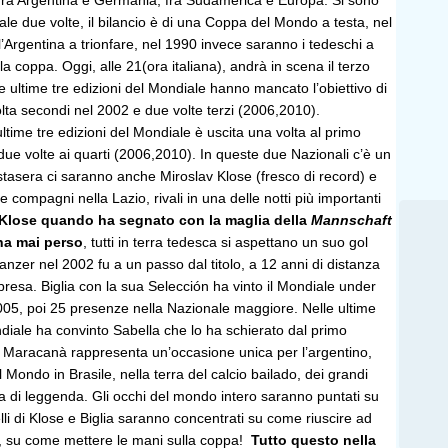
fra Argentina e Germania, fra Sudamerica e Europa. Si sono
nale due volte, il bilancio è di una Coppa del Mondo a testa, nel
’Argentina a trionfare, nel 1990 invece saranno i tedeschi a
la coppa. Oggi, alle 21(ora italiana), andrà in scena il terzo
le ultime tre edizioni del Mondiale hanno mancato l’obiettivo di
lta secondi nel 2002 e due volte terzi (2006,2010).
ultime tre edizioni del Mondiale è uscita una volta al primo
due volte ai quarti (2006,2010). In queste due Nazionali c’è un
ti stasera ci saranno anche Miroslav Klose (fresco di record) e
e compagni nella Lazio, rivali in una delle notti più importanti
Klose quando ha segnato con la maglia della
Mannschaft
ha mai perso
, tutti in terra tedesca si aspettano un suo gol
Panzer nel 2002 fu a un passo dal titolo, a 12 anni di distanza
mpresa. Biglia con la sua Selección ha vinto il Mondiale under
005, poi 25 presenze nella Nazionale maggiore. Nelle ultime
diale ha convinto Sabella che lo ha schierato dal primo
al Maracanà rappresenta un’occasione unica per l’argentino,
 Mondo in Brasile, nella terra del calcio bailado, dei grandi
uma di leggenda. Gli occhi del mondo intero saranno puntati su
lli di Klose e Biglia saranno concentrati su come riuscire ad
ia, su come mettere le mani sulla coppa!
Tutto questo nella