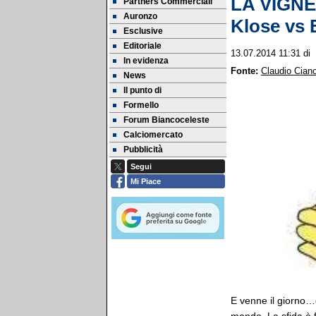
LA VIGNET
Partners Commerciali
Auronzo
Klose vs B
Esclusive
Editoriale
13.07.2014 11:31
di
In evidenza
Fonte:
Claudio Cianc
News
Il punto di
Formello
Forum Biancoceleste
Calciomercato
Pubblicità
Segui
Mi Piace
E venne il giorno…d