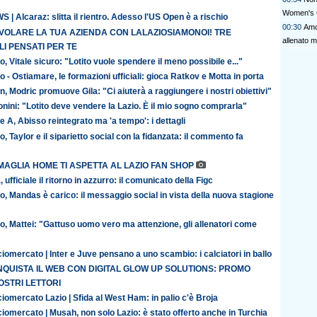
Women's 
 | Alcaraz: slitta il rientro. Adesso l'US Open è a rischio
00:30
Amor
 VOLARE LA TUA AZIENDA CON LALAZIOSIAMONOI! TRE
allenato m
I PENSATI PER TE
o, Vitale sicuro: "Lotito vuole spendere il meno possibile e..."
o - Ostiamare, le formazioni ufficiali: gioca Ratkov e Motta in porta
n, Modric promuove Gila: "Ci aiuterà a raggiungere i nostri obiettivi"
nini: "Lotito deve vendere la Lazio. È il mio sogno comprarla"
e A, Abisso reintegrato ma 'a tempo': i dettagli
o, Taylor e il siparietto social con la fidanzata: il commento fa
MAGLIA HOME TI ASPETTA AL LAZIO FAN SHOP
, ufficiale il ritorno in azzurro: il comunicato della Figc
o, Mandas è carico: il messaggio social in vista della nuova stagione
o, Mattei: "Gattuso uomo vero ma attenzione, gli allenatori come
iomercato | Inter e Juve pensano a uno scambio: i calciatori in ballo
QUISTA IL WEB CON DIGITAL GLOW UP SOLUTIONS: PROMO
OSTRI LETTORI
iomercato Lazio | Sfida al West Ham: in palio c'è Broja
iomercato | Musah, non solo Lazio: è stato offerto anche in Turchia