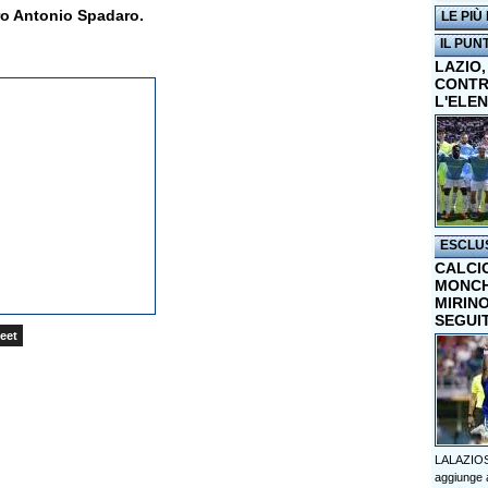
ro Antonio Spadaro.
LE PIÙ
IL PUN
LAZIO,
CONTR
L'ELE
ESCLU
CALCI
MONCHI
MIRINO
SEGUI
eet
LALAZIOS
aggiunge a