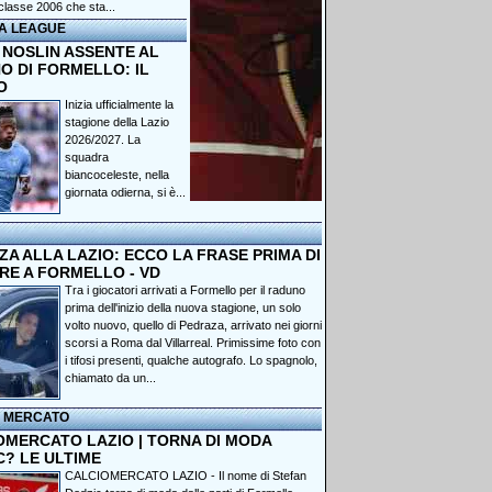
classe 2006 che sta...
A LEAGUE
 NOSLIN ASSENTE AL
O DI FORMELLO: IL
O
Inizia ufficialmente la
stagione della Lazio
2026/2027. La
squadra
biancoceleste, nella
giornata odierna, si è...
A ALLA LAZIO: ECCO LA FRASE PRIMA DI
RE A FORMELLO - VD
Tra i giocatori arrivati a Formello per il raduno
prima dell'inizio della nuova stagione, un solo
volto nuovo, quello di Pedraza, arrivato nei giorni
scorsi a Roma dal Villarreal. Primissime foto con
i tifosi presenti, qualche autografo. Lo spagnolo,
chiamato da un...
I MERCATO
OMERCATO LAZIO | TORNA DI MODA
C? LE ULTIME
CALCIOMERCATO LAZIO - Il nome di Stefan