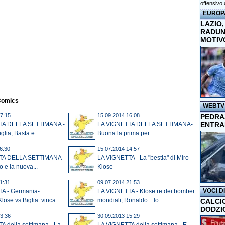
offensivo 
EUROP
LAZIO,
RADUN
MOTIV
 Comics
WEBTV
7:15
15.09.2014 16:08
PEDRAZ
ENTRA
TA DELLA SETTIMANA -
LA VIGNETTA DELLA SETTIMANA-
iglia, Basta e...
Buona la prima per...
6:30
15.07.2014 14:57
TA DELLA SETTIMANA -
LA VIGNETTA - La "bestia" di Miro
o e la nuova...
Klose
1:31
09.07.2014 21:53
VOCI D
A - Germania-
LA VIGNETTA - Klose re dei bomber
lose vs Biglia: vinca...
mondiali, Ronaldo... lo...
CALCI
DODZI
3:36
30.09.2013 15:29