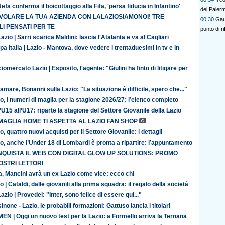
efa conferma il boicottaggio alla Fifa, 'persa fiducia in Infantino'
del Paler
 VOLARE LA TUA AZIENDA CON LALAZIOSIAMONOI! TRE
00:30
Gaut
I PENSATI PER TE
punto di r
azio | Sarri scarica Maldini: lascia l'Atalanta e va al Cagliari
a Italia | Lazio - Mantova, dove vedere i trentaduesimi in tv e in
iomercato Lazio | Esposito, l'agente: "Giulini ha finto di litigare per
amare, Bonanni sulla Lazio: "La situazione è difficile, spero che..."
o, i numeri di maglia per la stagione 2026/27: l’elenco completo
’U15 all’U17: riparte la stagione del Settore Giovanile della Lazio
MAGLIA HOME TI ASPETTA AL LAZIO FAN SHOP
o, quattro nuovi acquisti per il Settore Giovanile: i dettagli
o, anche l’Under 18 di Lombardi è pronta a ripartire: l’appuntamento
QUISTA IL WEB CON DIGITAL GLOW UP SOLUTIONS: PROMO
OSTRI LETTORI
ia, Mancini avrà un ex Lazio come vice: ecco chi
o | Cataldi, dalle giovanili alla prima squadra: il regalo della società
azio | Provedel: "Inter, sono felice di essere qui..."
inone - Lazio, le probabili formazioni: Gattuso lancia i titolari
N | Oggi un nuovo test per la Lazio: a Formello arriva la Ternana