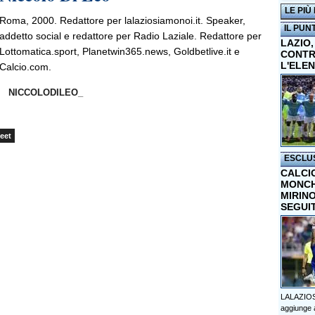
LE PIÙ
Roma, 2000. Redattore per lalaziosiamonoi.it. Speaker,
IL PUN
addetto social e redattore per Radio Laziale. Redattore per
LAZIO,
Lottomatica.sport, Planetwin365.news, Goldbetlive.it e
CONTR
L'ELE
Calcio.com.
NICCOLODILEO_
eet
ESCLU
CALCI
MONCHI
MIRINO
SEGUI
LALAZIOS
aggiunge a