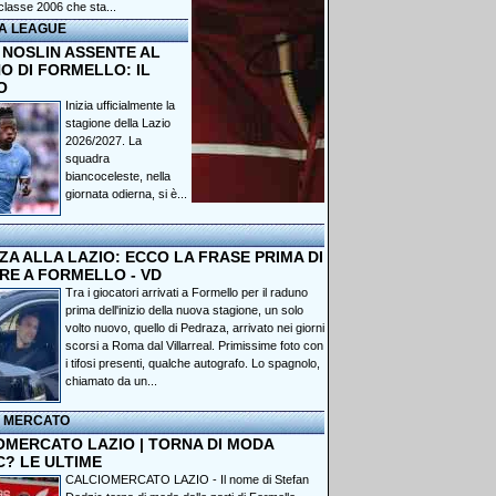
classe 2006 che sta...
A LEAGUE
 NOSLIN ASSENTE AL
O DI FORMELLO: IL
O
Inizia ufficialmente la
stagione della Lazio
2026/2027. La
squadra
biancoceleste, nella
giornata odierna, si è...
A ALLA LAZIO: ECCO LA FRASE PRIMA DI
RE A FORMELLO - VD
Tra i giocatori arrivati a Formello per il raduno
prima dell'inizio della nuova stagione, un solo
volto nuovo, quello di Pedraza, arrivato nei giorni
scorsi a Roma dal Villarreal. Primissime foto con
i tifosi presenti, qualche autografo. Lo spagnolo,
chiamato da un...
I MERCATO
OMERCATO LAZIO | TORNA DI MODA
C? LE ULTIME
CALCIOMERCATO LAZIO - Il nome di Stefan