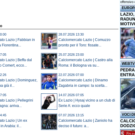
offensivo 
EUROP
LAZIO,
RADUN
MOTIV
to
0:00
28.07.2026 13:30
to Lazio | Fabbian in
Calciomercato Lazio | Comuzzo
 Fiorentina...
pronto per il Toro: fissate...
7:05
25.07.2026 23:00
to Lazio | Beffa dal
Calciomercato Lazio | Castro alla
WEBTV
o Comert, ecco...
Roma: il Bologna va su...
PEDRAZ
ENTRA
2:26
22.07.2026 07:00
ato Lazio | Dominguez,
Calciomercato Lazio | Dinamo
 già il...
Zagabria in campo: la scelta...
7:05
14.07.2026 07:05
to Lazio | Pellegrini
Ex Lazio | Hysaj vicino a un club di
gna: arriva...
Serie A: ecco quale
VOCI D
4:45
07.07.2026 13:15
CALCI
to Lazio | Un ex
Calciomercato Lazio | Zaniolo ha
DODZI
in Arabia: il...
deciso il futuro: a...