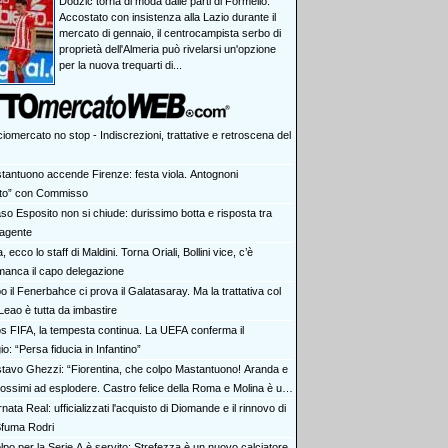
Dodzic torna di moda dalle parti di Formello.
Accostato con insistenza alla Lazio durante il
mercato di gennaio, il centrocampista serbo di
proprietà dell'Almeria può rivelarsi un'opzione
per la nuova trequarti di...
iomercato no stop - Indiscrezioni, trattative e retroscena del
tantuono accende Firenze: festa viola. Antognoni
lito” con Commisso
aso Esposito non si chiude: durissimo botta e risposta tra
 agente
ia, ecco lo staff di Maldini. Torna Oriali, Bollini vice, c’è
manca il capo delegazione
 il Fenerbahce ci prova il Galatasaray. Ma la trattativa col
Leao è tutta da imbastire
s FIFA, la tempesta continua. La UEFA conferma il
io: “Persa fiducia in Infantino”
tavo Ghezzi: “Fiorentina, che colpo Mastantuono! Aranda e
rossimi ad esplodere. Castro felice della Roma e Molina è un
nata Real: ufficializzati l'acquisto di Diomande e il rinnovo di
 Sfuma Rodri
olpo per la Serie A è servito: Strefezza è un nuovo calciatore