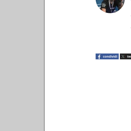
condividi
tw