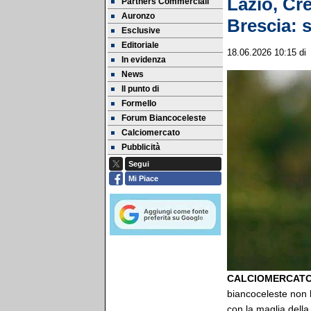
Lazio, Cre
Partners Commerciali
Auronzo
Brescia: s
Esclusive
Editoriale
18.06.2026 10:15
d
In evidenza
News
Il punto di
Formello
Forum Biancoceleste
Calciomercato
Pubblicità
Segui
Mi Piace
CALCIOMERCAT
biancoceleste non h
con la maglia della