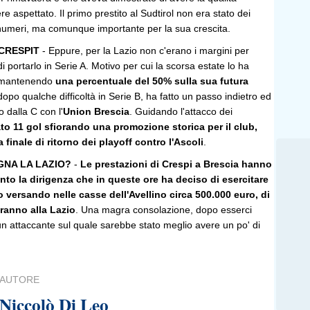
re aspettato. Il primo prestito al Sudtirol non era stato dei
di numeri, ma comunque importante per la sua crescita.
 CRESPIT
- Eppure, per la Lazio non c'erano i margini per
i portarlo in Serie A. Motivo per cui la scorsa estate lo ha
o mantenendo
una percentuale del 50% sulla sua futura
dopo qualche difficoltà in Serie B, ha fatto un passo indietro ed
o dalla C con l'
Union Brescia
. Guidando l'attacco dei
o 11 gol sfiorando una promozione storica per il club,
 finale di ritorno dei playoff contro l'Ascoli
.
NA LA LAZIO?
-
Le prestazioni di Crespi a Brescia hanno
to la dirigenza che in queste ore ha deciso di esercitare
atto versando nelle casse dell'Avellino circa 500.000 euro, di
eranno alla Lazio
. Una magra consolazione, dopo esserci
un attaccante sul quale sarebbe stato meglio avere un po' di
AUTORE
Niccolò Di Leo