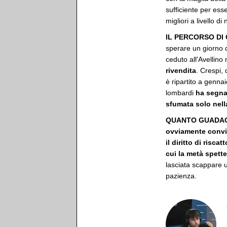
sufficiente per esse
migliori a livello 
IL PERCORSO DI
sperare un giorno d
ceduto all'Avellin
rivendita
. Crespi, 
è ripartito a gennai
lombardi
ha segnat
sfumata solo nella
QUANTO GUADAG
ovviamente convin
il diritto di risc
cui la metà spett
lasciata scappare 
pazienza.