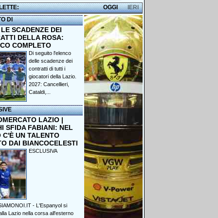
 LETTE:
OGGI
IERI
TO DI
 LE SCADENZE DEI
ATTI DELLA ROSA:
NCO COMPLETO
Di seguito l'elenco
delle scadenze dei
contratti di tutti i
giocatori della Lazio.
2027: Cancellieri,
Cataldi,...
SIVE
OMERCATO LAZIO |
 SFIDA FABIANI: NEL
 C'È UN TALENTO
TO DAI BIANCOCELESTI
ESCLUSIVA
IAMONOI.IT - L'Espanyol si
lla Lazio nella corsa all'esterno