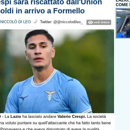
spi sarà riscattato dall'Union
LAZIO
COME 
oldi in arrivo a Formello
i
NICCOLÒ DI LEO
Twitter:
@@niccolodileo_
vedi letture
O
- La
Lazio
ha lasciato andare
Valerio Crespi.
La società
a voluto puntare su quell'attaccante che ha fatto tanto bene
 Primavaera e che aveva dimostrato di avere la qualità