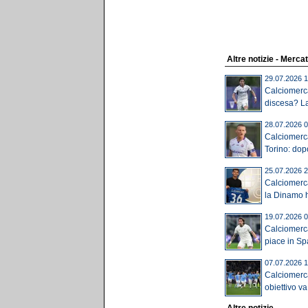
Altre notizie - Merca
29.07.2026 1
Calciomerca
discesa? La
28.07.2026 0
Calciomerca
Torino: dop
25.07.2026 2
Calciomerc
la Dinamo ha
19.07.2026 0
Calciomerca
piace in Spa
07.07.2026 1
Calciomerca
obiettivo va 