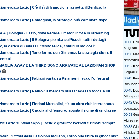
iomercato Lazio | C’è il sì di Ivanovic, si aspetta il Benfica: la
ciomercato Lazio | Romagnoli, la strategia può cambiare dopo
e A | Bologna - Lazio, dove vedere il match in tv e in streaming
iomercato Lazio | Il Bologna piomba su Piccoli: tutti i dettagli
01:00
Calc
o, la carica di Galassi: “Molto felice, continuiamo così”
6 agosto
iomercato Lazio | Tutto fermo con Gimenez: la strategia dietro il
00:56
Mas
contatti
“imbestia
MAGLIA AWAY E LA THIRD SONO ARRIVATE AL LAZIO FAN SHOP:
00:52
Il c
E
Cagliari e
iomercato Lazio | Fabiani punta su Pinamonti: ecco l'offerta al
00:49
Ital
Bonucci: 
00:45
Dopo
iomercato Lazio | Ratkov, il mercato bussa: adesso tocca a lui
Milan per 
00:42
Cao
iomercato Lazio | Floriani Mussolini, c'è un altro club interessato
boicottagg
iomercato Lazio | Caccia al difensore: spunta il nome di un classe
00:39
Gus
Flores i p
zie Lazio su WhatsApp | Facile e gratuito: iscriviti e rimani sempre
bel colpo”
00:38
Gior
Vinicius.
van: “I tifosi della Lazio non mollano, Lotito può finire in ginocchio”
00:34
Il c