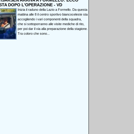
, ISAKSEN ARRIVA A FORMELLO: ECCO
STA DOPO L'OPERAZIONE - VD
Inizia il raduno della Lazio a Formello. Da questa
mattina alle 8 il centro sportivo biancoceleste sta
accogliendo i vari componenti della squadra,
che si sottoporranno alle visite mediche di rito,
per poi dar il via alla preparazione della stagione.
Tra coloro che sono...