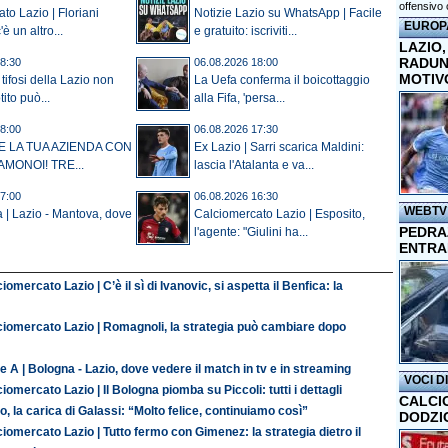
offensivo 
to Lazio | Floriani
Notizie Lazio su WhatsApp | Facile
EUROP
è un altro...
e gratuito: iscriviti...
LAZIO,
RADUN
8:30
06.08.2026 18:00
MOTIV
tifosi della Lazio non
La Uefa conferma il boicottaggio
ito può...
alla Fifa, 'persa...
8:00
06.08.2026 17:30
E LA TUA AZIENDA CON
Ex Lazio | Sarri scarica Maldini:
AMONOI! TRE...
lascia l'Atalanta e va...
7:00
06.08.2026 16:30
WEBTV
a | Lazio - Mantova, dove
Calciomercato Lazio | Esposito,
PEDRAZ
l'agente: "Giulini ha...
ENTRA
iomercato Lazio | C’è il sì di Ivanovic, si aspetta il Benfica: la
ciomercato Lazio | Romagnoli, la strategia può cambiare dopo
e A | Bologna - Lazio, dove vedere il match in tv e in streaming
VOCI D
iomercato Lazio | Il Bologna piomba su Piccoli: tutti i dettagli
CALCI
o, la carica di Galassi: “Molto felice, continuiamo così”
DODZI
iomercato Lazio | Tutto fermo con Gimenez: la strategia dietro il