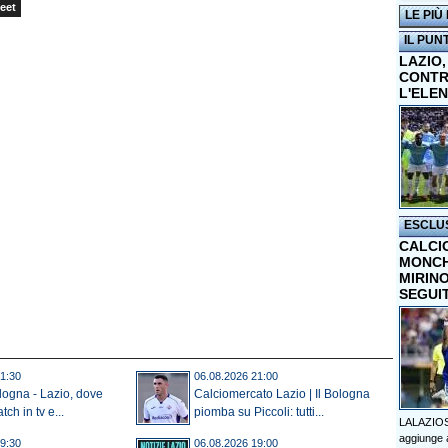
eet
LE PIÙ
IL PUN
LAZIO,
CONTR
L'ELE
ESCLU
CALCI
MONCHI
MIRINO
SEGUI
1:30
06.08.2026 21:00
ologna - Lazio, dove
Calciomercato Lazio | Il Bologna
tch in tv e...
piomba su Piccoli: tutti...
LALAZIOS
aggiunge a
9:30
06.08.2026 19:00