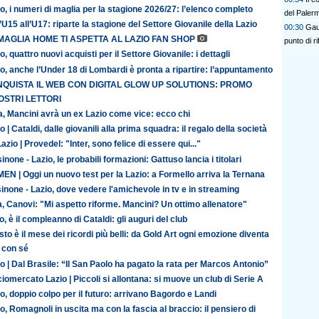
o, i numeri di maglia per la stagione 2026/27: l’elenco completo
del Paler
’U15 all’U17: riparte la stagione del Settore Giovanile della Lazio
00:30
Gaut
MAGLIA HOME TI ASPETTA AL LAZIO FAN SHOP
punto di r
o, quattro nuovi acquisti per il Settore Giovanile: i dettagli
o, anche l’Under 18 di Lombardi è pronta a ripartire: l’appuntamento
QUISTA IL WEB CON DIGITAL GLOW UP SOLUTIONS: PROMO
OSTRI LETTORI
ia, Mancini avrà un ex Lazio come vice: ecco chi
o | Cataldi, dalle giovanili alla prima squadra: il regalo della società
azio | Provedel: "Inter, sono felice di essere qui..."
inone - Lazio, le probabili formazioni: Gattuso lancia i titolari
N | Oggi un nuovo test per la Lazio: a Formello arriva la Ternana
inone - Lazio, dove vedere l'amichevole in tv e in streaming
ia, Canovi: "Mi aspetto riforme. Mancini? Un ottimo allenatore"
o, è il compleanno di Cataldi: gli auguri del club
to è il mese dei ricordi più belli: da Gold Art ogni emozione diventa
 con sé
o | Dal Brasile: “Il San Paolo ha pagato la rata per Marcos Antonio”
iomercato Lazio | Piccoli si allontana: si muove un club di Serie A
o, doppio colpo per il futuro: arrivano Bagordo e Landi
o, Romagnoli in uscita ma con la fascia al braccio: il pensiero di