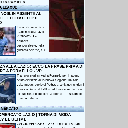
classe 2006 che sta...
A LEAGUE
 NOSLIN ASSENTE AL
O DI FORMELLO: IL
O
Inizia ufficialmente la
stagione della Lazio
2026/2027. La
squadra
biancoceleste, nella
giornata odierna, si è...
A ALLA LAZIO: ECCO LA FRASE PRIMA DI
RE A FORMELLO - VD
Tra i giocatori arrivati a Formello per il raduno
prima dell'inizio della nuova stagione, un solo
volto nuovo, quello di Pedraza, arrivato nei giorni
scorsi a Roma dal Villarreal. Primissime foto con
i tifosi presenti, qualche autografo. Lo spagnolo,
chiamato da un...
I MERCATO
OMERCATO LAZIO | TORNA DI MODA
C? LE ULTIME
CALCIOMERCATO LAZIO - Il nome di Stefan