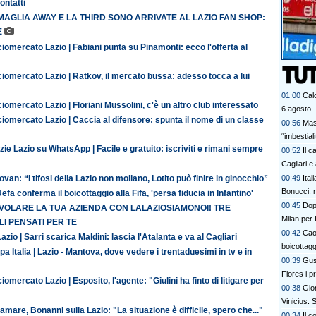
contatti
MAGLIA AWAY E LA THIRD SONO ARRIVATE AL LAZIO FAN SHOP:
E
iomercato Lazio | Fabiani punta su Pinamonti: ecco l'offerta al
iomercato Lazio | Ratkov, il mercato bussa: adesso tocca a lui
01:00
Calc
iomercato Lazio | Floriani Mussolini, c'è un altro club interessato
6 agosto
iomercato Lazio | Caccia al difensore: spunta il nome di un classe
00:56
Mas
“imbestia
zie Lazio su WhatsApp | Facile e gratuito: iscriviti e rimani sempre
00:52
Il c
Cagliari e
van: “I tifosi della Lazio non mollano, Lotito può finire in ginocchio”
00:49
Ital
Bonucci: 
efa conferma il boicottaggio alla Fifa, 'persa fiducia in Infantino'
00:45
Dopo
 VOLARE LA TUA AZIENDA CON LALAZIOSIAMONOI! TRE
Milan per 
I PENSATI PER TE
00:42
Cao
azio | Sarri scarica Maldini: lascia l'Atalanta e va al Cagliari
boicottagg
a Italia | Lazio - Mantova, dove vedere i trentaduesimi in tv e in
00:39
Gus
Flores i p
iomercato Lazio | Esposito, l'agente: "Giulini ha finto di litigare per
bel colpo”
00:38
Gior
Vinicius.
amare, Bonanni sulla Lazio: "La situazione è difficile, spero che..."
00:34
Il c