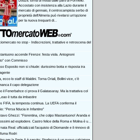
Dodzic torna di moda dalle parti di Formello.
Accostato con insistenza alla Lazio durante il
mercato di gennaio, il centrocampista serbo di
proprietà dell'Almeria può rivelarsi un'opzione
per la nuova trequarti di...
iomercato no stop - Indiscrezioni, trattative e retroscena del
tantuono accende Firenze: festa viola. Antognoni
lito” con Commisso
aso Esposito non si chiude: durissimo botta e risposta tra
 agente
ia, ecco lo staff di Maldini. Torna Oriali, Bollini vice, c’è
manca il capo delegazione
 il Fenerbahce ci prova il Galatasaray. Ma la trattativa col
Leao è tutta da imbastire
s FIFA, la tempesta continua. La UEFA conferma il
io: “Persa fiducia in Infantino”
tavo Ghezzi: “Fiorentina, che colpo Mastantuono! Aranda e
rossimi ad esplodere. Castro felice della Roma e Molina è un
nata Real: ufficializzati l'acquisto di Diomande e il rinnovo di
 Sfuma Rodri
olpo per la Serie A è servito: Strefezza è un nuovo calciatore