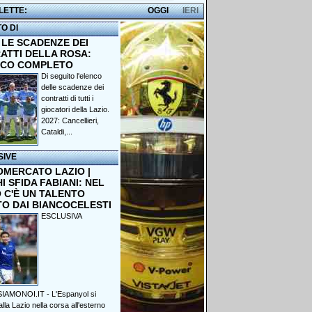
 LETTE:
OGGI
IERI
TO DI
 LE SCADENZE DEI
ATTI DELLA ROSA:
NCO COMPLETO
Di seguito l'elenco
delle scadenze dei
contratti di tutti i
giocatori della Lazio.
2027: Cancellieri,
Cataldi,...
SIVE
OMERCATO LAZIO |
 SFIDA FABIANI: NEL
 C'È UN TALENTO
TO DAI BIANCOCELESTI
ESCLUSIVA
IAMONOI.IT - L'Espanyol si
lla Lazio nella corsa all'esterno