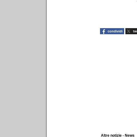
condividi
tw
Altre notizie - News