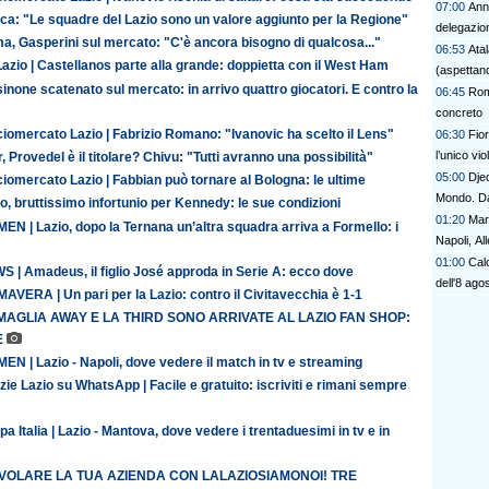
07:00
Ann
ca: "Le squadre del Lazio sono un valore aggiunto per la Regione"
delegazio
a, Gasperini sul mercato: "C'è ancora bisogno di qualcosa..."
06:53
Atal
azio | Castellanos parte alla grande: doppietta con il West Ham
(aspettand
inone scatenato sul mercato: in arrivo quattro giocatori. E contro la
06:45
Roma
concreto
iomercato Lazio | Fabrizio Romano: "Ivanovic ha scelto il Lens"
06:30
Fio
l’unico vi
r, Provedel è il titolare? Chivu: "Tutti avranno una possibilità"
05:00
Dje
iomercato Lazio | Fabbian può tornare al Bologna: le ultime
Mondo. Da
o, bruttissimo infortunio per Kennedy: le sue condizioni
01:20
Mari
N | Lazio, dopo la Ternana un’altra squadra arriva a Formello: i
Napoli, Al
01:00
Calc
S | Amadeus, il figlio José approda in Serie A: ecco dove
dell'8 ago
AVERA | Un pari per la Lazio: contro il Civitavecchia è 1-1
MAGLIA AWAY E LA THIRD SONO ARRIVATE AL LAZIO FAN SHOP:
E
N | Lazio - Napoli, dove vedere il match in tv e streaming
zie Lazio su WhatsApp | Facile e gratuito: iscriviti e rimani sempre
a Italia | Lazio - Mantova, dove vedere i trentaduesimi in tv e in
 VOLARE LA TUA AZIENDA CON LALAZIOSIAMONOI! TRE