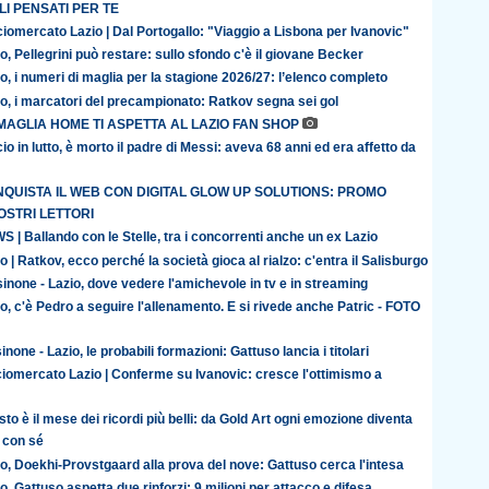
I PENSATI PER TE
iomercato Lazio | Dal Portogallo: "Viaggio a Lisbona per Ivanovic"
o, Pellegrini può restare: sullo sfondo c'è il giovane Becker
o, i numeri di maglia per la stagione 2026/27: l’elenco completo
o, i marcatori del precampionato: Ratkov segna sei gol
MAGLIA HOME TI ASPETTA AL LAZIO FAN SHOP
io in lutto, è morto il padre di Messi: aveva 68 anni ed era affetto da
QUISTA IL WEB CON DIGITAL GLOW UP SOLUTIONS: PROMO
OSTRI LETTORI
 | Ballando con le Stelle, tra i concorrenti anche un ex Lazio
o | Ratkov, ecco perché la società gioca al rialzo: c'entra il Salisburgo
inone - Lazio, dove vedere l'amichevole in tv e in streaming
o, c'è Pedro a seguire l'allenamento. E si rivede anche Patric - FOTO
inone - Lazio, le probabili formazioni: Gattuso lancia i titolari
iomercato Lazio | Conferme su Ivanovic: cresce l'ottimismo a
to è il mese dei ricordi più belli: da Gold Art ogni emozione diventa
 con sé
o, Doekhi-Provstgaard alla prova del nove: Gattuso cerca l'intesa
o, Gattuso aspetta due rinforzi: 9 milioni per attacco e difesa