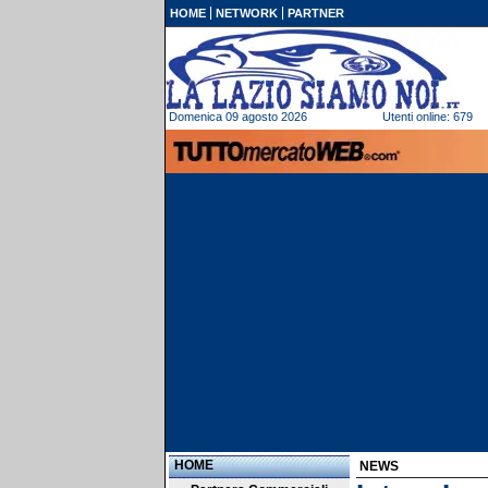
HOME
NETWORK
PARTNER
Domenica 09 agosto 2026
Utenti online: 679
HOME
NEWS