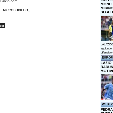
CALCI
Calcio.com.
MONCHI
MIRINO
NICCOLODILEO_
SEGUI
eet
LALAZIOS
aggiunge a
offensivo 
EUROP
LAZIO,
RADUN
MOTIV
WEBTV
PEDRAZ