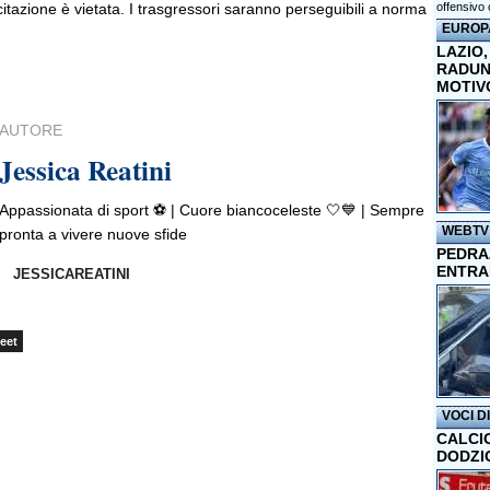
 citazione è vietata. I trasgressori saranno perseguibili a norma
offensivo 
EUROP
LAZIO,
RADUN
MOTIV
AUTORE
Jessica Reatini
Appassionata di sport ⚽️ | Cuore biancoceleste 🤍💙 | Sempre
WEBTV
pronta a vivere nuove sfide
PEDRAZ
ENTRA
JESSICAREATINI
eet
VOCI D
CALCI
DODZI