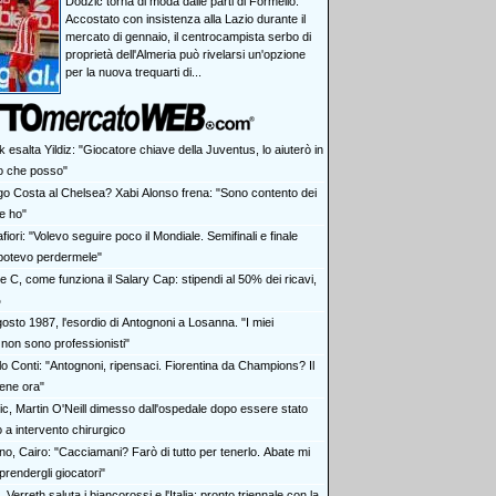
Dodzic torna di moda dalle parti di Formello.
Accostato con insistenza alla Lazio durante il
mercato di gennaio, il centrocampista serbo di
proprietà dell'Almeria può rivelarsi un'opzione
per la nuova trequarti di...
k esalta Yildiz: "Giocatore chiave della Juventus, lo aiuterò in
lo che posso"
go Costa al Chelsea? Xabi Alonso frena: "Sono contento dei
he ho"
fiori: "Volevo seguire poco il Mondiale. Semifinali e finale
potevo perdermele"
e C, come funziona il Salary Cap: stipendi al 50% dei ricavi,
%
osto 1987, l'esordio di Antognoni a Losanna. "I miei
non sono professionisti"
lo Conti: "Antognoni, ripensaci. Fiorentina da Champions? Il
ene ora"
tic, Martin O'Neill dimesso dall'ospedale dopo essere stato
 a intervento chirurgico
no, Cairo: "Cacciamani? Farò di tutto per tenerlo. Abate mi
 prendergli giocatori"
, Verreth saluta i biancorossi e l'Italia: pronto triennale con la