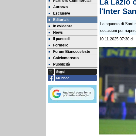
La Lazio 
Partners Commerciali
Auronzo
l'Inter Sa
Esclusive
Editoriale
La squadra di Sarri 
In evidenza
occasioni per riaprir
News
Il punto di
10.11.2025 07:30
di
Formello
Forum Biancoceleste
Calciomercato
Pubblicità
Segui
Mi Piace