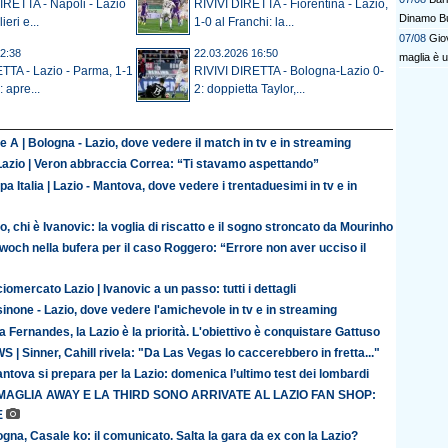
IRETTA - Napoli - Lazio
RIVIVI DIRETTA - Fiorentina - Lazio,
Dinamo B
ieri e...
1-0 al Franchi: la...
07/08
Gio
2:38
22.03.2026 16:50
maglia è 
TTA - Lazio - Parma, 1-1
RIVIVI DIRETTA - Bologna-Lazio 0-
: apre...
2: doppietta Taylor,...
e A | Bologna - Lazio, dove vedere il match in tv e in streaming
Lazio | Veron abbraccia Correa: “Ti stavamo aspettando”
a Italia | Lazio - Mantova, dove vedere i trentaduesimi in tv e in
o, chi è Ivanovic: la voglia di riscatto e il sogno stroncato da Mourinho
och nella bufera per il caso Roggero: “Errore non aver ucciso il
iomercato Lazio | Ivanovic a un passo: tutti i dettagli
inone - Lazio, dove vedere l'amichevole in tv e in streaming
 Fernandes, la Lazio è la priorità. L'obiettivo è conquistare Gattuso
 | Sinner, Cahill rivela: "Da Las Vegas lo caccerebbero in fretta..."
antova si prepara per la Lazio: domenica l’ultimo test dei lombardi
MAGLIA AWAY E LA THIRD SONO ARRIVATE AL LAZIO FAN SHOP:
E
gna, Casale ko: il comunicato. Salta la gara da ex con la Lazio?