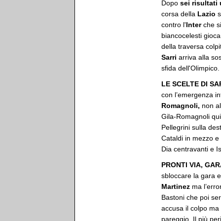
Dopo
sei risultati
corsa della
Lazio
s
contro l'
Inter
che s
biancocelesti gioc
della traversa colp
Sarri
arriva alla so
sfida dell'Olimpico
LE SCELTE DI SA
con l’emergenza info
Romagnoli,
non al
Gila-Romagnoli qui
Pellegrini sulla de
Cataldi in mezzo e 
Dia centravanti e I
PRONTI VIA, GAR
sbloccare la gara e
Martinez
ma l’erro
Bastoni che poi ser
accusa il colpo ma 
pareggio. Il più p