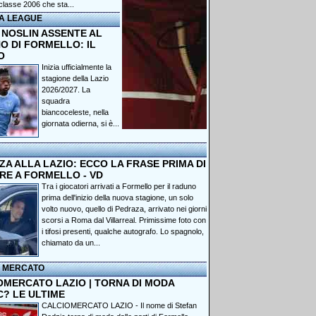
classe 2006 che sta...
A LEAGUE
 NOSLIN ASSENTE AL
O DI FORMELLO: IL
O
Inizia ufficialmente la
stagione della Lazio
2026/2027. La
squadra
biancoceleste, nella
giornata odierna, si è...
A ALLA LAZIO: ECCO LA FRASE PRIMA DI
RE A FORMELLO - VD
Tra i giocatori arrivati a Formello per il raduno
prima dell'inizio della nuova stagione, un solo
volto nuovo, quello di Pedraza, arrivato nei giorni
scorsi a Roma dal Villarreal. Primissime foto con
i tifosi presenti, qualche autografo. Lo spagnolo,
chiamato da un...
I MERCATO
OMERCATO LAZIO | TORNA DI MODA
C? LE ULTIME
CALCIOMERCATO LAZIO - Il nome di Stefan