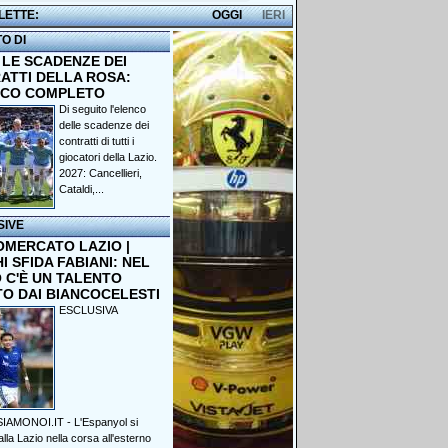
 LETTE:
OGGI
IERI
TO DI
 LE SCADENZE DEI
ATTI DELLA ROSA:
NCO COMPLETO
Di seguito l'elenco
delle scadenze dei
contratti di tutti i
giocatori della Lazio.
2027: Cancellieri,
Cataldi,...
SIVE
OMERCATO LAZIO |
 SFIDA FABIANI: NEL
 C'È UN TALENTO
TO DAI BIANCOCELESTI
ESCLUSIVA
IAMONOI.IT - L'Espanyol si
lla Lazio nella corsa all'esterno