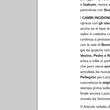
e
Isaksen
, senza 
pericolosa con
Suc
I
CAMBI INCIDON
ripresa con
gli ste
anche se in fase d
salire in cattedra
continua a pressare
con la rete di
Bon
già da qualche minu
Vecino, Pedro e N
entra e infila in po
che però viene
ann
annullata da nuova 
Pellegrini
per Lazz
concretizza la
migl
stampa prima sull
finale ancora Lazi
murato da Sommer. N
© Articolo redatto 