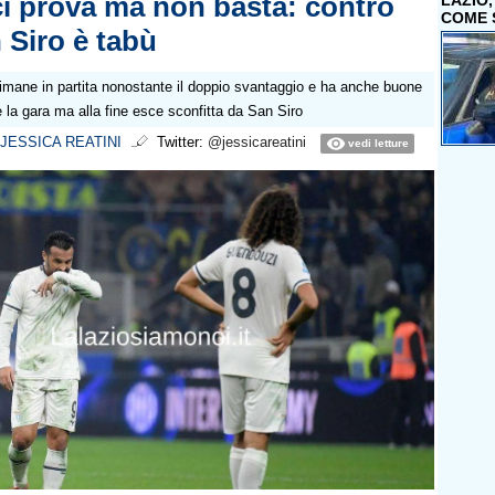
ci prova ma non basta: contro
LAZIO
COME 
n Siro è tabù
rimane in partita nonostante il doppio svantaggio e ha anche buone
e la gara ma alla fine esce sconfitta da San Siro
JESSICA REATINI
Twitter:
@jessicareatini
vedi letture