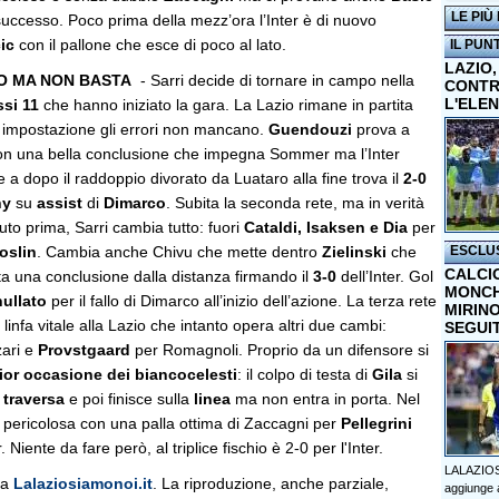
LE PIÙ
successo. Poco prima della mezz’ora l’Inter è di nuovo
ic
con il pallone che esce di poco al lato.
IL PUN
LAZIO,
O MA NON BASTA
- Sarri decide di tornare in campo nella
CONTR
L'ELE
ssi 11
che hanno iniziato la gara. La Lazio rimane in partita
i impostazione gli errori non mancano.
Guendouzi
prova a
 con una bella conclusione che impegna Sommer ma l’Inter
 a dopo il raddoppio divorato da Luataro alla fine trova il
2-0
ny
su
assist
di
Dimarco
. Subita la seconda rete, ma in verità
to prima, Sarri cambia tutto: fuori
Cataldi, Isaksen e Dia
per
oslin
. Cambia anche Chivu che mette dentro
Zielinski
che
ESCLU
CALCI
rta una conclusione dalla distanza firmando il
3-0
dell’Inter. Gol
MONCHI
ullato
per il fallo di Dimarco all’inizio dell’azione. La terza rete
MIRINO
linfa vitale alla Lazio che intanto opera altri due cambi:
SEGUI
ari e
Provstgaard
per Romagnoli. Proprio da un difensore si
ior occasione dei biancocelesti
: il colpo di testa di
Gila
si
a
traversa
e poi finisce sulla
linea
ma non entra in porta. Nel
o pericolosa con una palla ottima di Zaccagni per
Pellegrini
iente da fare però, al triplice fischio è 2-0 per l'Inter.
LALAZIOS
da
Lalaziosiamonoi.it
. La riproduzione, anche parziale,
aggiunge a