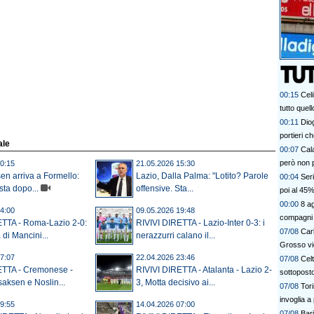
00:15
Celi
tutto quel
00:11
Dio
portieri c
ale
00:07
Cala
però non 
0:15
21.05.2026 15:30
sen arriva a Formello:
Lazio, Dalla Palma: "Lotito? Parole
00:04
Seri
ta dopo...
offensive. Sta...
poi al 45
00:00
8 ag
4:00
09.05.2026 19:48
compagni 
ETTA - Roma-Lazio 2-0:
RIVIVI DIRETTA - Lazio-Inter 0-3: i
07/08
Car
 di Mancini...
nerazzurri calano il...
Grosso vi
7:07
22.04.2026 23:46
07/08
Cel
ETTA - Cremonese -
RIVIVI DIRETTA - Atalanta - Lazio 2-
sottoposto
saksen e Noslin...
3, Motta decisivo ai...
07/08
Tori
invoglia a
9:55
14.04.2026 07:00
07/08
Bari