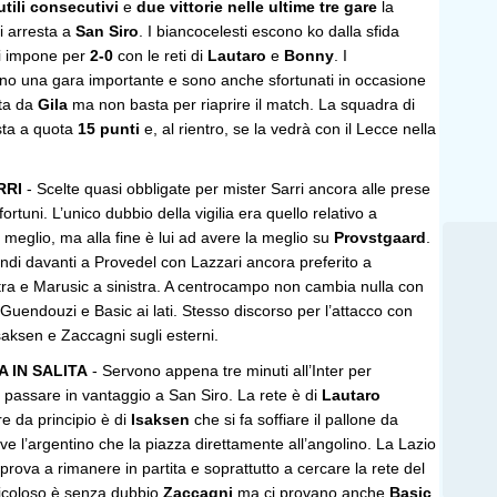
 utili consecutivi
e
due vittorie nelle ultime tre gare
la
i arresta a
San Siro
. I biancocelesti escono ko dalla sfida
i impone per
2-0
con le reti di
Lautaro
e
Bonny
. I
ano una gara importante e sono anche sfortunati in occasione
ita da
Gila
ma non basta per riaprire il match. La squadra di
sta a quota
15 punti
e, al rientro, se la vedrà con il Lecce nella
.
RRI
- Scelte quasi obbligate per mister Sarri ancora alle prese
rtuni. L’unico dubbio della vigilia era quello relativo a
 meglio, ma alla fine è lui ad avere la meglio su
Provstgaard
.
ndi davanti a Provedel con Lazzari ancora preferito a
stra e Marusic a sinistra. A centrocampo non cambia nulla con
Guendouzi e Basic ai lati. Stesso discorso per l’attacco con
saksen e Zaccagni sugli esterni.
A IN SALITA
- Servono appena tre minuti all’Inter per
 passare in vantaggio a San Siro. La rete è di
Lautaro
re da principio è di
Isaksen
che si fa soffiare il pallone da
ve l’argentino che la piazza direttamente all’angolino. La Lazio
prova a rimanere in partita e soprattutto a cercare la rete del
ericoloso è senza dubbio
Zaccagni
ma ci provano anche
Basic