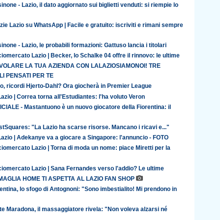
inone - Lazio, il dato aggiornato sui biglietti venduti: si riempie lo
zie Lazio su WhatsApp | Facile e gratuito: iscriviti e rimani sempre
inone - Lazio, le probabili formazioni: Gattuso lancia i titolari
iomercato Lazio | Becker, lo Schalke 04 offre il rinnovo: le ultime
 VOLARE LA TUA AZIENDA CON LALAZIOSIAMONOI! TRE
I PENSATI PER TE
o, ricordi Hjerto-Dahl? Ora giocherà in Premier League
azio | Correa torna all'Estudiantes: l'ha voluto Veron
CIALE - Mastantuono è un nuovo giocatore della Fiorentina: il
tSquares: "La Lazio ha scarse risorse. Mancano i ricavi e..."
Lazio | Adekanye va a giocare a Singapore: l'annuncio - FOTO
iomercato Lazio | Torna di moda un nome: piace Miretti per la
ciomercato Lazio | Sana Fernandes verso l'addio? Le ultime
MAGLIA HOME TI ASPETTA AL LAZIO FAN SHOP
entina, lo sfogo di Antognoni: "Sono imbestialito! Mi prendono in
te Maradona, il massaggiatore rivela: "Non voleva alzarsi né