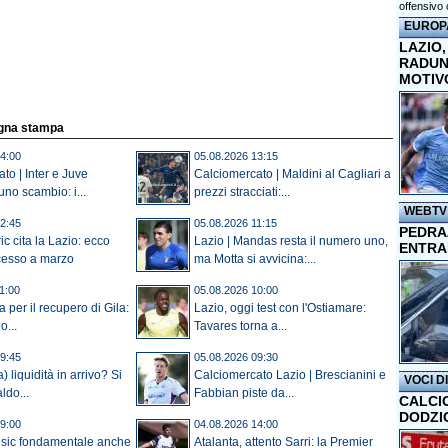
offensivo 
EUROP
LAZIO,
RADUN
MOTIV
egna stampa
4:00
05.08.2026 13:15
to | Inter e Juve
Calciomercato | Maldini al Cagliari a
no scambio: i...
prezzi stracciati:...
WEBTV
2:45
05.08.2026 11:15
PEDRAZ
c cita la Lazio: ecco
Lazio | Mandas resta il numero uno,
ENTRA
cesso a marzo
ma Motta si avvicina:...
1:00
05.08.2026 10:00
a per il recupero di Gila:
Lazio, oggi test con l'Ostiamare:
...
Tavares torna a...
9:45
05.08.2026 09:30
) liquidità in arrivo? Si
Calciomercato Lazio | Brescianini e
VOCI D
ldo...
Fabbian piste da...
CALCI
DODZI
9:00
04.08.2026 14:00
usic fondamentale anche
Atalanta, attento Sarri: la Premier