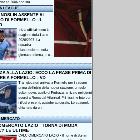
classe 2006 che sta...
A LEAGUE
 NOSLIN ASSENTE AL
O DI FORMELLO: IL
O
Inizia ufficialmente la
stagione della Lazio
2026/2027. La
squadra
biancoceleste, nella
giornata odierna, si è...
A ALLA LAZIO: ECCO LA FRASE PRIMA DI
RE A FORMELLO - VD
Tra i giocatori arrivati a Formello per il raduno
prima dell'inizio della nuova stagione, un solo
volto nuovo, quello di Pedraza, arrivato nei giorni
scorsi a Roma dal Villarreal. Primissime foto con
i tifosi presenti, qualche autografo. Lo spagnolo,
chiamato da un...
I MERCATO
OMERCATO LAZIO | TORNA DI MODA
C? LE ULTIME
CALCIOMERCATO LAZIO - Il nome di Stefan