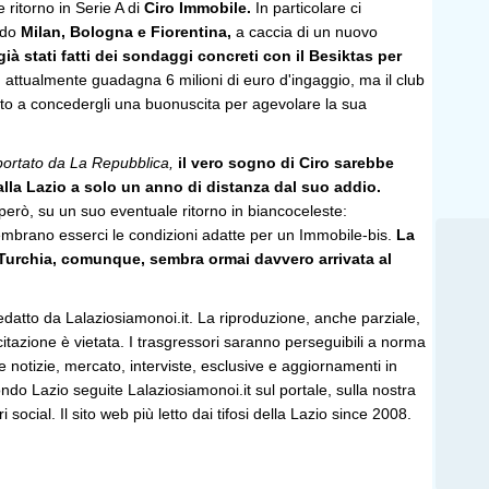
 ritorno in Serie A di
Ciro Immobile.
In particolare ci
ndo
Milan, Bologna e Fiorentina,
a caccia di un nuovo
ià stati fatti dei sondaggi concreti con il Besiktas per
:
attualmente guadagna 6 milioni di euro d'ingaggio, ma il club
to a concedergli una buonuscita per agevolare la sua
ortato da La Repubblica,
il vero sogno di Ciro sarebbe
alla Lazio a solo un anno di distanza dal suo addio.
però, su un suo eventuale ritorno in biancoceleste:
brano esserci le condizioni adatte per un Immobile-bis.
La
Turchia, comunque, sembra ormai davvero arrivata al
edatto da Lalaziosiamonoi.it. La riproduzione, anche parziale,
 citazione è vietata. I trasgressori saranno perseguibili a norma
le notizie, mercato, interviste, esclusive e aggiornamenti in
do Lazio seguite Lalaziosiamonoi.it sul portale, sulla nostra
ri social. Il sito web più letto dai tifosi della Lazio since 2008.