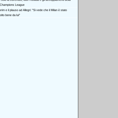
Champions League
im e il plauso ad Allegri: "Si vede che il Milan è stato
olto bene da lui"