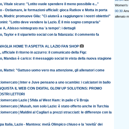
o, Vitale sicuro: "Lotito vuole spendere il meno possibile e..."
Women's 
o - Ostiamare, le formazioni ufficiali: gioca Ratkov e Motta in porta
00:30
Amor
n, Modric promuove Gila: "Ci aiuterà a raggiungere i nostri obiettivi"
allenato m
nini: "Lotito deve vendere la Lazio. È il mio sogno comprarla"
e A, Abisso reintegrato ma 'a tempo': i dettagli
o, Taylor e il siparietto social con la fidanzata: il commento fa
MAGLIA HOME TI ASPETTA AL LAZIO FAN SHOP
, ufficiale il ritorno in azzurro: il comunicato della Figc
o, Mandas è carico: il messaggio social in vista della nuova stagione
o, Mattei: "Gattuso uomo vero ma attenzione, gli allenatori come
iomercato | Inter e Juve pensano a uno scambio: i calciatori in ballo
QUISTA IL WEB CON DIGITAL GLOW UP SOLUTIONS: PROMO
OSTRI LETTORI
iomercato Lazio | Sfida al West Ham: in palio c'è Broja
iomercato | Musah, non solo Lazio: è stato offerto anche in Turchia
iomercato | Maldini al Cagliari a prezzi stracciati: le differenze con la
a Italia, Lazio - Mantova: metà Olimpico chiuso e la 'novità' dei