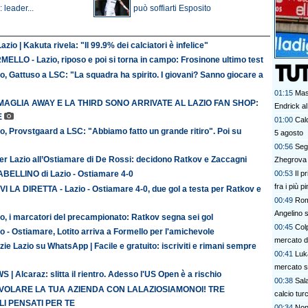
 leader...
può soffiarti Esposito
azio | Kakuta rivela: "Il 99.9% dei calciatori è infelice"
ELLO - Lazio, riposo e poi si torna in campo: Frosinone ultimo test
o, Gattuso a LSC: "La squadra ha spirito. I giovani? Sanno giocare a
01:15
Mas
MAGLIA AWAY E LA THIRD SONO ARRIVATE AL LAZIO FAN SHOP:
Endrick al
E
talenti. G
01:00
Calc
o, Provstgaard a LSC: "Abbiamo fatto un grande ritiro". Poi su
davvero
5 agosto
00:56
Segn
er Lazio all’Ostiamare di De Rossi: decidono Ratkov e Zaccagni
Zhegrova 
00:53
Il p
TABELLINO di Lazio - Ostiamare 4-0
fra i più p
VI LA DIRETTA - Lazio - Ostiamare 4-0, due gol a testa per Ratkov e
00:49
Rom
Angelino s
o, i marcatori del precampionato: Ratkov segna sei gol
00:45
Colp
o - Ostiamare, Lotito arriva a Formello per l'amichevole
mercato 
zie Lazio su WhatsApp | Facile e gratuito: iscriviti e rimani sempre
00:41
Luk
mercato s
 | Alcaraz: slitta il rientro. Adesso l'US Open è a rischio
00:38
Sala
 VOLARE LA TUA AZIENDA CON LALAZIOSIAMONOI! TRE
calcio tur
I PENSATI PER TE
00:34
Non 