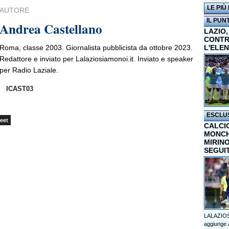
LE PIÙ
AUTORE
IL PUN
Andrea Castellano
LAZIO,
CONTR
Roma, classe 2003. Giornalista pubblicista da ottobre 2023.
L'ELE
Redattore e inviato per Lalaziosiamonoi.it. Inviato e speaker
per Radio Laziale.
ICAST03
ESCLU
eet
CALCI
MONCHI
MIRINO
SEGUI
LALAZIOS
aggiunge a