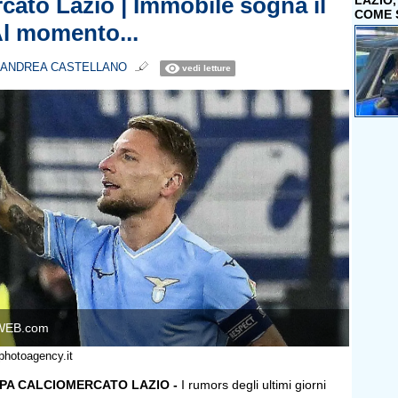
cato Lazio | Immobile sogna il
LAZIO
COME 
Al momento...
ANDREA CASTELLANO
vedi letture
WEB.com
photoagency.it
PA CALCIOMERCATO LAZIO -
I rumors degli ultimi giorni