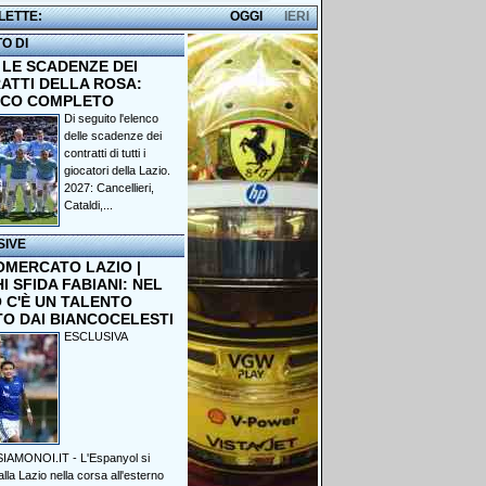
 LETTE:
OGGI
IERI
TO DI
 LE SCADENZE DEI
ATTI DELLA ROSA:
NCO COMPLETO
Di seguito l'elenco
delle scadenze dei
contratti di tutti i
giocatori della Lazio.
2027: Cancellieri,
Cataldi,...
SIVE
OMERCATO LAZIO |
 SFIDA FABIANI: NEL
 C'È UN TALENTO
TO DAI BIANCOCELESTI
ESCLUSIVA
IAMONOI.IT - L'Espanyol si
lla Lazio nella corsa all'esterno