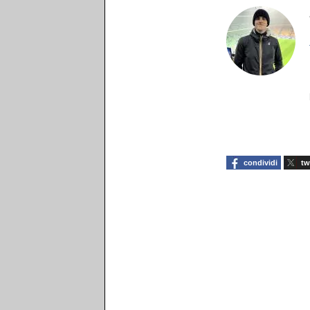
condividi
tw