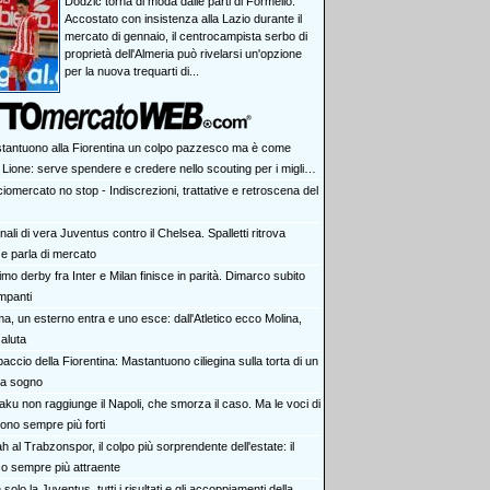
Dodzic torna di moda dalle parti di Formello.
Accostato con insistenza alla Lazio durante il
mercato di gennaio, il centrocampista serbo di
proprietà dell'Almeria può rivelarsi un'opzione
per la nuova trequarti di...
tantuono alla Fiorentina un colpo pazzesco ma è come
 Lione: serve spendere e credere nello scouting per i migliori
iovani italiani: attenzione perché qualcosa sta cambiando
iomercato no stop - Indiscrezioni, trattative e retroscena del
ali di vera Juventus contro il Chelsea. Spalletti ritrova
e parla di mercato
rimo derby fra Inter e Milan finisce in parità. Dimarco subito
impanti
a, un esterno entra e uno esce: dall'Atletico ecco Molina,
aluta
accio della Fiorentina: Mastantuono ciliegina sulla torta di un
da sogno
aku non raggiunge il Napoli, che smorza il caso. Ma le voci di
ono sempre più forti
h al Trabzonspor, il colpo più sorprendente dell'estate: il
co sempre più attraente
solo la Juventus, tutti i risultati e gli accoppiamenti della