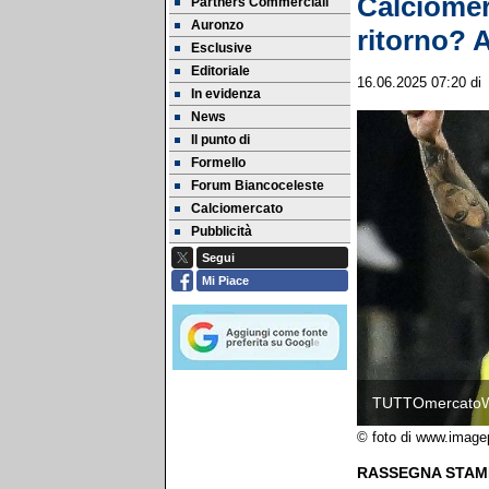
Calciomer
Partners Commerciali
Auronzo
ritorno? 
Esclusive
Editoriale
16.06.2025 07:20
di
In evidenza
News
Il punto di
Formello
Forum Biancoceleste
Calciomercato
Pubblicità
Segui
Mi Piace
TUTTOmercato
© foto di www.image
RASSEGNA STAM