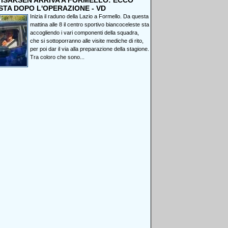
, ISAKSEN ARRIVA A FORMELLO: ECCO
STA DOPO L'OPERAZIONE - VD
Inizia il raduno della Lazio a Formello. Da questa
mattina alle 8 il centro sportivo biancoceleste sta
accogliendo i vari componenti della squadra,
che si sottoporranno alle visite mediche di rito,
per poi dar il via alla preparazione della stagione.
Tra coloro che sono...