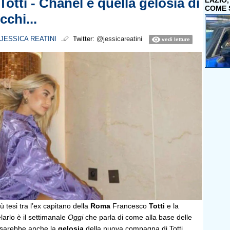
otti - Chanel e quella gelosia di
LAZIO
COME 
chi...
JESSICA REATINI
Twitter:
@jessicareatini
vedi letture
 tesi tra l’ex capitano della
Roma
Francesco
Totti
e la
velarlo è il settimanale
Oggi
che parla di come alla base delle
ci sarebbe anche la
gelosia
della nuova compagna di Totti,