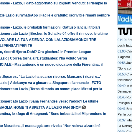
inone - Lazio, il dato aggiornato sui biglietti venduti: si riempie lo
zie Lazio su WhatsApp | Facile e gratuito: iscriviti e rimani sempre
inone - Lazio, le probabili formazioni: Gattuso lancia i titolari
iomercato Lazio | Becker, lo Schalke 04 offre il rinnovo: le ultime
 VOLARE LA TUA AZIENDA CON LALAZIOSIAMONOI! TRE
01:10
L'In
pochi fatt
I PENSATI PER TE
prescinder
01:00
Calc
o, ricordi Hjerto-Dahl? Ora giocherà in Premier League
serve una
7 agosto
azio | Correa torna all'Estudiantes: l'ha voluto Veron
00:56
Juve
CIALE - Mastantuono è un nuovo giocatore della Fiorentina: il
"Sono con
00:53
Chi
tSquares: "La Lazio ha scarse risorse. Mancano i ricavi e..."
telefonan
Lazio | Adekanye va a giocare a Singapore: l'annuncio - FOTO
00:49
In A
iomercato Lazio | Torna di moda un nome: piace Miretti per la
Bennacer 
00:45
Rom
ciomercato Lazio | Sana Fernandes verso l'addio? Le ultime
Pellegrini 
MAGLIA HOME TI ASPETTA AL LAZIO FAN SHOP
00:41
Bran
entina, lo sfogo di Antognoni: "Sono imbestialito! Mi prendono in
Per la po
00:37
Inf
te Maradona, il massaggiatore rivela: "Non voleva alzarsi né
La Norvegi
00:34
Cata