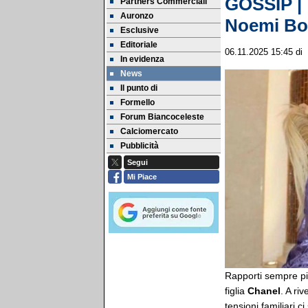
GOSSIP | T
Partners Commerciali
Auronzo
Noemi Boc
Esclusive
Editoriale
06.11.2025 15:45
di
In evidenza
News
Il punto di
Formello
Forum Biancoceleste
Calciomercato
Pubblicità
Segui
Mi Piace
Rapporti sempre più
figlia
Chanel
. A ri
tensioni familiari 