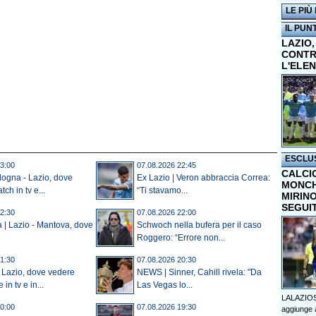
LE PIÙ
IL PUN
LAZIO,
CONTR
L'ELE
ESCLU
3:00
07.08.2026 22:45
CALCI
ologna - Lazio, dove
Ex Lazio | Veron abbraccia Correa:
MONCHI
tch in tv e...
“Ti stavamo...
MIRINO
SEGUI
2:30
07.08.2026 22:00
a | Lazio - Mantova, dove
Schwoch nella bufera per il caso
Roggero: “Errore non...
1:30
07.08.2026 20:30
 Lazio, dove vedere
NEWS | Sinner, Cahill rivela: "Da
in tv e in...
Las Vegas lo...
LALAZIOS
0:00
07.08.2026 19:30
aggiunge a