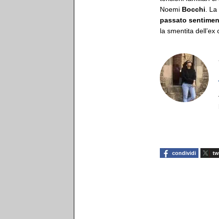
Noemi
Bocchi
. La
passato sentiment
la smentita dell’ex
condividi
tw