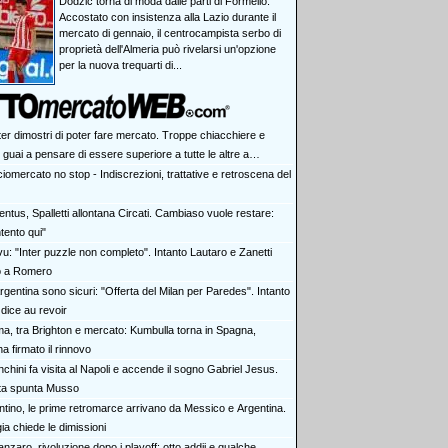
Dodzic torna di moda dalle parti di Formello.
Accostato con insistenza alla Lazio durante il
mercato di gennaio, il centrocampista serbo di
proprietà dell'Almeria può rivelarsi un'opzione
per la nuova trequarti di...
ter dimostri di poter fare mercato. Troppe chiacchiere e
i: guai a pensare di essere superiore a tutte le altre a
e. Juve, il portiere può diventare un "problema". Milan-Leao,
iomercato no stop - Indiscrezioni, trattative e retroscena del
 decisione netta
ntus, Spalletti allontana Circati. Cambiaso vuole restare:
tento qui"
vu: "Inter puzzle non completo". Intanto Lautaro e Zanetti
o a Romero
rgentina sono sicuri: "Offerta del Milan per Paredes". Intanto
dice au revoir
a, tra Brighton e mercato: Kumbulla torna in Spagna,
ha firmato il rinnovo
chini fa visita al Napoli e accende il sogno Gabriel Jesus.
rta spunta Musso
antino, le prime retromarce arrivano da Messico e Argentina.
a chiede le dimissioni
nzaro, rivoluzione dopo i playoff: otto addii e qualche