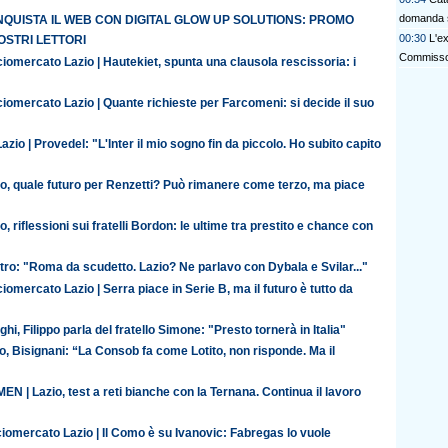
domanda 
QUISTA IL WEB CON DIGITAL GLOW UP SOLUTIONS: PROMO
00:30
L'e
OSTRI LETTORI
Commisso 
iomercato Lazio | Hautekiet, spunta una clausola rescissoria: i
iomercato Lazio | Quante richieste per Farcomeni: si decide il suo
azio | Provedel: "L'Inter il mio sogno fin da piccolo. Ho subito capito
io, quale futuro per Renzetti? Può rimanere come terzo, ma piace
o, riflessioni sui fratelli Bordon: le ultime tra prestito e chance con
ro: "Roma da scudetto. Lazio? Ne parlavo con Dybala e Svilar..."
iomercato Lazio | Serra piace in Serie B, ma il futuro è tutto da
ghi, Filippo parla del fratello Simone: "Presto tornerà in Italia"
o, Bisignani: “La Consob fa come Lotito, non risponde. Ma il
N | Lazio, test a reti bianche con la Ternana. Continua il lavoro
iomercato Lazio | Il Como è su Ivanovic: Fabregas lo vuole