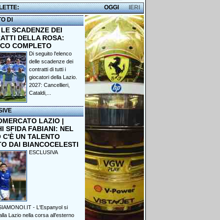
 LETTE:
OGGI
IERI
TO DI
 LE SCADENZE DEI
ATTI DELLA ROSA:
NCO COMPLETO
Di seguito l'elenco
delle scadenze dei
contratti di tutti i
giocatori della Lazio.
2027: Cancellieri,
Cataldi,...
SIVE
OMERCATO LAZIO |
 SFIDA FABIANI: NEL
 C'È UN TALENTO
TO DAI BIANCOCELESTI
ESCLUSIVA
IAMONOI.IT - L'Espanyol si
lla Lazio nella corsa all'esterno