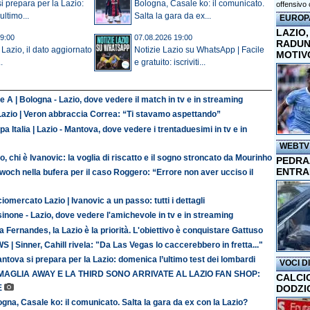
si prepara per la Lazio:
Bologna, Casale ko: il comunicato.
offensivo 
ltimo...
Salta la gara da ex...
EUROP
LAZIO,
9:00
07.08.2026 19:00
RADUN
 Lazio, il dato aggiornato
Notizie Lazio su WhatsApp | Facile
MOTIV
.
e gratuito: iscriviti...
e A | Bologna - Lazio, dove vedere il match in tv e in streaming
Lazio | Veron abbraccia Correa: “Ti stavamo aspettando”
a Italia | Lazio - Mantova, dove vedere i trentaduesimi in tv e in
WEBTV
o, chi è Ivanovic: la voglia di riscatto e il sogno stroncato da Mourinho
PEDRAZ
ENTRA
och nella bufera per il caso Roggero: “Errore non aver ucciso il
iomercato Lazio | Ivanovic a un passo: tutti i dettagli
inone - Lazio, dove vedere l'amichevole in tv e in streaming
 Fernandes, la Lazio è la priorità. L'obiettivo è conquistare Gattuso
 | Sinner, Cahill rivela: "Da Las Vegas lo caccerebbero in fretta..."
antova si prepara per la Lazio: domenica l’ultimo test dei lombardi
VOCI D
MAGLIA AWAY E LA THIRD SONO ARRIVATE AL LAZIO FAN SHOP:
CALCI
DODZI
E
gna, Casale ko: il comunicato. Salta la gara da ex con la Lazio?