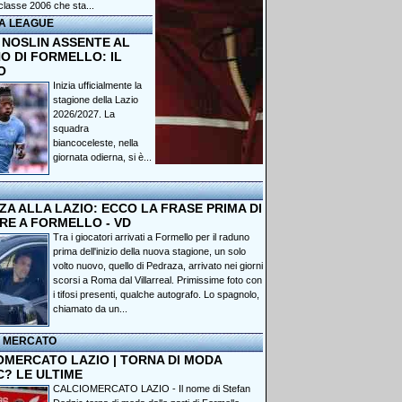
classe 2006 che sta...
A LEAGUE
 NOSLIN ASSENTE AL
O DI FORMELLO: IL
O
Inizia ufficialmente la
stagione della Lazio
2026/2027. La
squadra
biancoceleste, nella
giornata odierna, si è...
A ALLA LAZIO: ECCO LA FRASE PRIMA DI
RE A FORMELLO - VD
Tra i giocatori arrivati a Formello per il raduno
prima dell'inizio della nuova stagione, un solo
volto nuovo, quello di Pedraza, arrivato nei giorni
scorsi a Roma dal Villarreal. Primissime foto con
i tifosi presenti, qualche autografo. Lo spagnolo,
chiamato da un...
I MERCATO
OMERCATO LAZIO | TORNA DI MODA
C? LE ULTIME
CALCIOMERCATO LAZIO - Il nome di Stefan