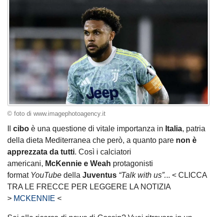
© foto di www.imagephotoagency.it
Il
cibo
è una questione di vitale importanza in
Italia
, patria
della dieta Mediterranea che però, a quanto pare
non è
apprezzata da tutti
. Così i calciatori
americani,
McKennie e Weah
protagonisti
format
YouTube
della
Juventus
“Talk with us”.
.. < CLICCA
TRA LE FRECCE PER LEGGERE LA NOTIZIA
>
MCKENNIE
<