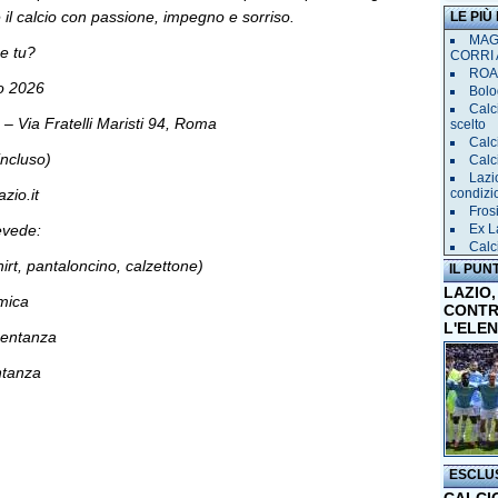
 il calcio con passione, impegno e sorriso.
LE PIÙ
MAGL
e tu?
CORRI 
ROAD
o 2026
Bolog
Calc
– Via Fratelli Maristi 94, Roma
scelto
Calc
incluso)
Calc
Lazi
azio.it
condizi
Fros
evede:
Ex L
Calc
-shirt, pantaloncino, calzettone)
IL PUN
LAZIO,
rmica
CONTR
L'ELE
esentanza
ntanza
ESCLU