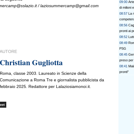
09:00
Art
ummercamp@sslazio.it / laziosummercamp@gmail.com
di milioni
08:57
La 
competen
08:56
Cag
pronti ai 
08:52
Lut
08:49
Rom
PSG
AUTORE
08:45
Gen
Christian Gugliotta
preso per 
08:41
Mal
pronti"
Roma, classe 2003. Laureato in Scienze della
Comunicazione a Roma Tre e giornalista pubblicista da
febbraio 2025. Redattore per Lalaziosiamonoi.it.
eet