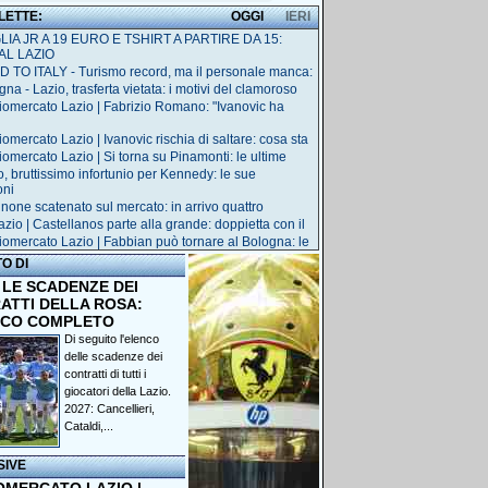
 LETTE:
OGGI
IERI
IA JR A 19 EURO E TSHIRT A PARTIRE DA 15:
AL LAZIO
 TO ITALY - Turismo record, ma il personale manca:
na - Lazio, trasferta vietata: i motivi del clamoroso
iomercato Lazio | Fabrizio Romano: "Ivanovic ha
iomercato Lazio | Ivanovic rischia di saltare: cosa sta
iomercato Lazio | Si torna su Pinamonti: le ultime
o, bruttissimo infortunio per Kennedy: le sue
oni
inone scatenato sul mercato: in arrivo quattro
azio | Castellanos parte alla grande: doppietta con il
iomercato Lazio | Fabbian può tornare al Bologna: le
TO DI
 LE SCADENZE DEI
ATTI DELLA ROSA:
NCO COMPLETO
Di seguito l'elenco
delle scadenze dei
contratti di tutti i
giocatori della Lazio.
2027: Cancellieri,
Cataldi,...
SIVE