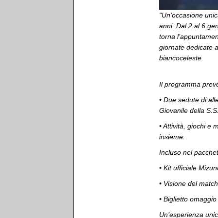
"Un’occasione unica
anni. Dal 2 al 6 g
torna l’appuntamen
giornate dedicate a
biancoceleste.
Il programma prev
•⁠ ⁠Due sedute di al
Giovanile della S.S
•⁠ ⁠Attività, giochi
insieme.
Incluso nel pacchet
•⁠ ⁠Kit ufficiale Mizu
•⁠ ⁠Visione del mat
•⁠ ⁠Biglietto omagg
Un’esperienza unica