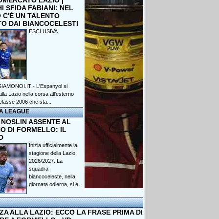
OMERCATO LAZIO |
 SFIDA FABIANI: NEL
 C'È UN TALENTO
TO DAI BIANCOCELESTI
ESCLUSIVA
IAMONOI.IT - L'Espanyol si
lla Lazio nella corsa all'esterno
classe 2006 che sta...
A LEAGUE
 NOSLIN ASSENTE AL
O DI FORMELLO: IL
O
Inizia ufficialmente la
stagione della Lazio
2026/2027. La
squadra
biancoceleste, nella
giornata odierna, si è...
A ALLA LAZIO: ECCO LA FRASE PRIMA DI