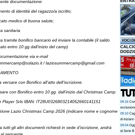
ENTRA
eguente documentazione:
nto di identità del ragazzo/a iscritto;
icato medico di buona salute;
a sanitaria
ra tramite bonifico bancario ed inviare la contabile (il saldo
VOCI D
ato entro 10 gg dall’inizio del camp)
CALCI
DODZI
a documentazione via e-mail
ziosummercamp@sslazio.it / laziosummercamp@gmail.com
AGAMENTO
versare con Bonifico all’atto dell’iscrizione.
are con Bonifico entro 10 gg. dall’inizio dal Christmas Camp.
ne Player Srls IBAN: IT28U0326803214052660141151
09:16
Com
esclusion
azione Lazio Christmas Camp 2026 (indicare nome e cognome
09:10
Cagl
di iniziar
09:04
Oggi
a tutti gli altri documenti richiesti in sede d’iscrizione, andrà
di Serie B
l al seguente