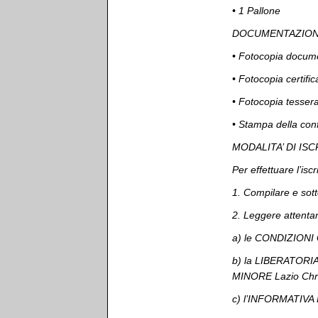
•⁠ ⁠1 Pallone
DOCUMENTAZIONE
•⁠ ⁠Fotocopia docume
•⁠ ⁠Fotocopia certif
•⁠ ⁠Fotocopia tesser
•⁠ ⁠Stampa della co
MODALITA’ DI IS
Per effettuare l’isc
1.⁠ ⁠Compilare e s
2.⁠ ⁠Leggere attent
a) le CONDIZIONI
b) la LIBERATOR
MINORE Lazio Chr
c) l’INFORMATIVA