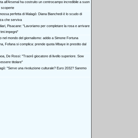
eta all'Arsenal ha costruito un centrocampo incredibile a suon
 e scoperte
mossa perfetta di Malagò: Diana Bianchedi è lo scudo di
za che serviva
liari, Pisacane: "Lavoriamo per completare la rosa e arrivare
primi impegni"
to nel mondo del giornalismo: addio a Simone Fortuna
a, Fofana si complica: prende quota Mbaye in prestito dal
oa, De Rossi: "Traoré giocatore di livello superiore. Sow
essere titolare"
agò: "Serve una rivoluzione culturale? Euro 2032? Saremo