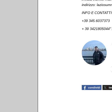
indirizzo: lazios
INFO E CONTATTI
+39 345.6037373
+ 39 3421805044".
condividi
tw