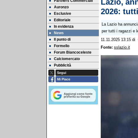
Lazio, an
Partners Commerciali
Auronzo
2026: tutti
Esclusive
Editoriale
La Lazio ha annuncia
In evidenza
per tutti i ragazzi e
News
Il punto di
11.11.2025 13:15
di
Formello
Fonte:
sslazio.it
Forum Biancoceleste
Calciomercato
Pubblicità
Segui
Mi Piace