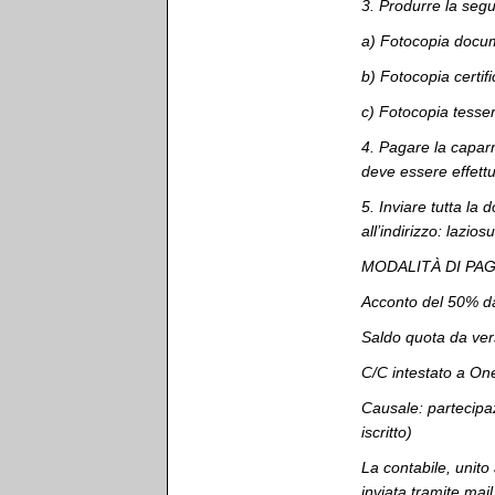
3.⁠ ⁠Produrre la s
a) Fotocopia docume
b) Fotocopia certif
c) Fotocopia tesser
4.⁠ ⁠Pagare la capar
deve essere effettu
5.⁠ ⁠Inviare tutta l
all’indirizzo: la
MODALITÀ DI P
Acconto del 50% da 
Saldo quota da vers
C/C intestato a O
Causale: partecip
iscritto)
La contabile, unito 
inviata tramite mai