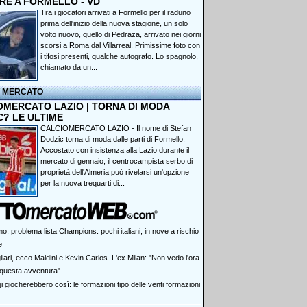
RE A FORMELLO - VD
Tra i giocatori arrivati a Formello per il raduno
prima dell'inizio della nuova stagione, un solo
volto nuovo, quello di Pedraza, arrivato nei giorni
scorsi a Roma dal Villarreal. Primissime foto con
i tifosi presenti, qualche autografo. Lo spagnolo,
chiamato da un...
I MERCATO
OMERCATO LAZIO | TORNA DI MODA
C? LE ULTIME
CALCIOMERCATO LAZIO - Il nome di Stefan
Dodzic torna di moda dalle parti di Formello.
Accostato con insistenza alla Lazio durante il
mercato di gennaio, il centrocampista serbo di
proprietà dell'Almeria può rivelarsi un'opzione
per la nuova trequarti di...
o, problema lista Champions: pochi italiani, in nove a rischio
e
iari, ecco Maldini e Kevin Carlos. L'ex Milan: "Non vedo l'ora
e questa avventura"
 giocherebbero così: le formazioni tipo delle venti formazioni