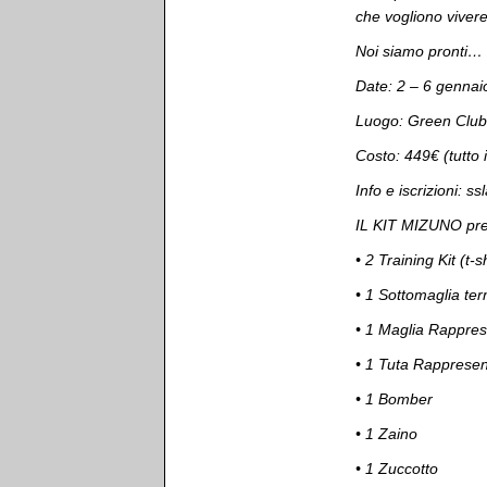
che vogliono vivere
Noi siamo pronti… 
Date: 2 – 6 gennai
Luogo: Green Club 
Costo: 449€ (tutto 
Info e iscrizioni: ssl
IL KIT MIZUNO pr
•⁠ ⁠2 Training Kit (t
•⁠ ⁠1 Sottomaglia te
•⁠ ⁠1 Maglia Rappr
•⁠ ⁠1 Tuta Rapprese
•⁠ ⁠1 Bomber
•⁠ ⁠1 Zaino
•⁠ ⁠1 Zuccotto