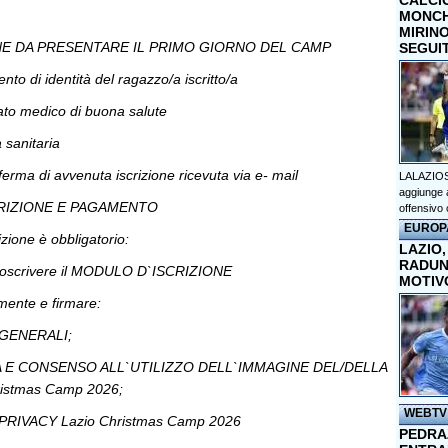
CALCI
MONCHI
MIRINO
 DA PRESENTARE IL PRIMO GIORNO DEL CAMP
SEGUI
nto di identità del ragazzo/a iscritto/a
icato medico di buona salute
a sanitaria
nferma di avvenuta iscrizione ricevuta via e- mail
LALAZIOS
aggiunge a
CRIZIONE E PAGAMENTO
offensivo 
EUROP
rizione è obbligatorio:
LAZIO,
RADUN
ottoscrivere il MODULO D`ISCRIZIONE
MOTIV
amente e firmare:
 GENERALI;
IA E CONSENSO ALL`UTILIZZO DELL`IMMAGINE DEL/DELLA
istmas Camp 2026;
WEBTV
 PRIVACY Lazio Christmas Camp 2026
PEDRAZ