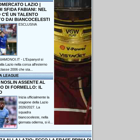
OMERCATO LAZIO |
 SFIDA FABIANI: NEL
 C'È UN TALENTO
TO DAI BIANCOCELESTI
ESCLUSIVA
IAMONOI.IT - L'Espanyol si
lla Lazio nella corsa all'esterno
classe 2006 che sta...
A LEAGUE
 NOSLIN ASSENTE AL
O DI FORMELLO: IL
O
Inizia ufficialmente la
stagione della Lazio
2026/2027. La
squadra
biancoceleste, nella
giornata odierna, si è...