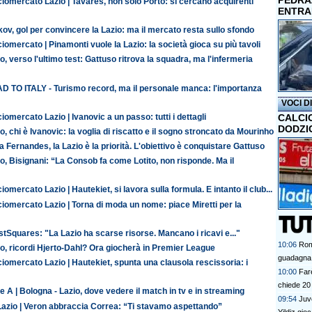
PEDRAZ
iomercato Lazio | Tavares, non solo Porto: si cercano acquirenti
ENTRA
ov, gol per convincere la Lazio: ma il mercato resta sullo sfondo
iomercato | Pinamonti vuole la Lazio: la società gioca su più tavoli
o, verso l'ultimo test: Gattuso ritrova la squadra, ma l'infermeria
D TO ITALY - Turismo record, ma il personale manca: l'importanza
VOCI D
iomercato Lazio | Ivanovic a un passo: tutti i dettagli
CALCI
DODZI
o, chi è Ivanovic: la voglia di riscatto e il sogno stroncato da Mourinho
 Fernandes, la Lazio è la priorità. L'obiettivo è conquistare Gattuso
o, Bisignani: “La Consob fa come Lotito, non risponde. Ma il
iomercato Lazio | Hautekiet, si lavora sulla formula. E intanto il club...
iomercato Lazio | Torna di moda un nome: piace Miretti per la
tSquares: "La Lazio ha scarse risorse. Mancano i ricavi e..."
10:06
Rom
o, ricordi Hjerto-Dahl? Ora giocherà in Premier League
guadagna 
iomercato Lazio | Hautekiet, spunta una clausola rescissoria: i
10:00
Far
chiede 20 
e A | Bologna - Lazio, dove vedere il match in tv e in streaming
09:54
Juv
Lazio | Veron abbraccia Correa: “Ti stavamo aspettando”