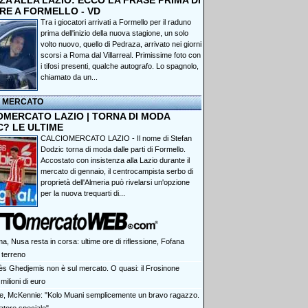
A ALLA LAZIO: ECCO LA FRASE PRIMA DI
RE A FORMELLO - VD
Tra i giocatori arrivati a Formello per il raduno
prima dell'inizio della nuova stagione, un solo
volto nuovo, quello di Pedraza, arrivato nei giorni
scorsi a Roma dal Villarreal. Primissime foto con
i tifosi presenti, qualche autografo. Lo spagnolo,
chiamato da un...
I MERCATO
OMERCATO LAZIO | TORNA DI MODA
C? LE ULTIME
CALCIOMERCATO LAZIO - Il nome di Stefan
Dodzic torna di moda dalle parti di Formello.
Accostato con insistenza alla Lazio durante il
mercato di gennaio, il centrocampista serbo di
proprietà dell'Almeria può rivelarsi un'opzione
per la nuova trequarti di...
a, Nusa resta in corsa: ultime ore di riflessione, Fofana
terreno
ès Ghedjemis non è sul mercato. O quasi: il Frosinone
milioni di euro
e, McKennie: "Kolo Muani semplicemente un bravo ragazzo.