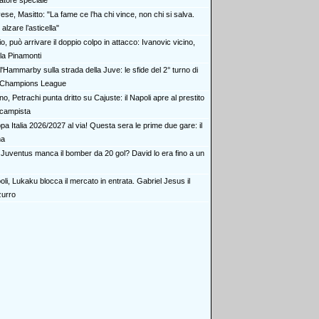
catore speciale"
se, Masitto: "La fame ce l’ha chi vince, non chi si salva.
lzare l’asticella"
o, può arrivare il doppio colpo in attacco: Ivanovic vicino,
la Pinamonti
l'Hammarby sulla strada della Juve: le sfide del 2° turno di
Champions League
no, Petrachi punta dritto su Cajuste: il Napoli apre al prestito
ocampista
a Italia 2026/2027 al via! Questa sera le prime due gare: il
ma
a Juventus manca il bomber da 20 gol? David lo era fino a un
li, Lukaku blocca il mercato in entrata. Gabriel Jesus il
zurro