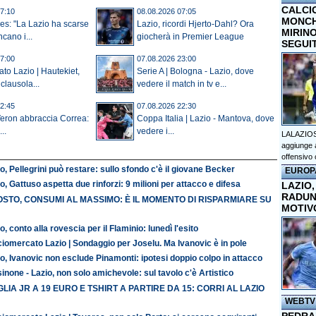
CALCI
7:10
08.08.2026 07:05
MONCHI
s: "La Lazio ha scarse
Lazio, ricordi Hjerto-Dahl? Ora
MIRINO
cano i...
giocherà in Premier League
SEGUI
7:00
07.08.2026 23:00
to Lazio | Hautekiet,
Serie A | Bologna - Lazio, dove
clausola...
vedere il match in tv e...
2:45
07.08.2026 22:30
Veron abbraccia Correa:
Coppa Italia | Lazio - Mantova, dove
..
vedere i...
LALAZIOS
aggiunge a
offensivo 
o, Pellegrini può restare: sullo sfondo c'è il giovane Becker
EUROP
o, Gattuso aspetta due rinforzi: 9 milioni per attacco e difesa
LAZIO,
RADUN
STO, CONSUMI AL MASSIMO: È IL MOMENTO DI RISPARMIARE SU
MOTIV
o, conto alla rovescia per il Flaminio: lunedì l'esito
iomercato Lazio | Sondaggio per Joselu. Ma Ivanovic è in pole
o, Ivanovic non esclude Pinamonti: ipotesi doppio colpo in attacco
inone - Lazio, non solo amichevole: sul tavolo c'è Artistico
LIA JR A 19 EURO E TSHIRT A PARTIRE DA 15: CORRI AL LAZIO
WEBTV