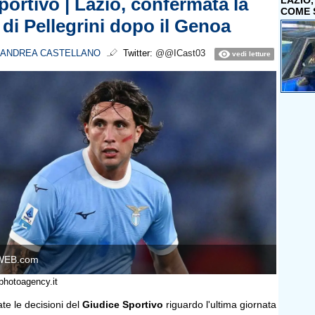
portivo | Lazio, confermata la
LAZIO
COME 
 di Pellegrini dopo il Genoa
ANDREA CASTELLANO
Twitter:
@@ICast03
vedi letture
WEB.com
photoagency.it
te le decisioni del
Giudice Sportivo
riguardo l'ultima giornata