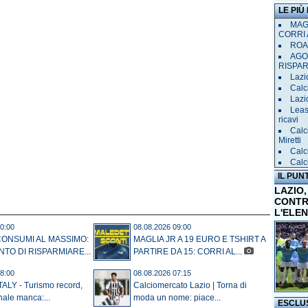
LE PIÙ
MAGL
CORRI 
ROAD
AGO
RISPA
Lazio
Calci
Lazi
Leas
ricavi
Calc
Miretti
Calc
Calc
IL PUN
LAZIO,
CONTR
L'ELE
0:00
08.08.2026 09:00
CONSUMI AL MASSIMO:
MAGLIA JR A 19 EURO E TSHIRT A
NTO DI RISPARMIARE...
PARTIRE DA 15: CORRI AL...
8:00
08.08.2026 07:15
ALY - Turismo record,
Calciomercato Lazio | Torna di
nale manca:...
moda un nome: piace...
ESCLU