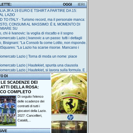
 LETTE:
OGGI
IERI
IA JR A 19 EURO E TSHIRT A PARTIRE DA 15:
AL LAZIO
 TO ITALY - Turismo record, ma il personale manca:
STO, CONSUMI AL MASSIMO: È IL MOMENTO DI
RMIARE SU
, chi è Ivanovic: la voglia di riscatto e il sogno
omercato Lazio | Ivanovic a un passo: tutti i dettagli
o, Bisignani: “La Consob fa come Lotito, non risponde.
tSquares: "La Lazio ha scarse risorse. Mancano i
iomercato Lazio | Torna di moda un nome: piace
iomercato Lazio | Hautekiet, spunta una clausola
iomercato Lazio | Hautekiet, si lavora sulla formula. E
TO DI
 LE SCADENZE DEI
ATTI DELLA ROSA:
NCO COMPLETO
Di seguito l'elenco
delle scadenze dei
contratti di tutti i
giocatori della Lazio.
2027: Cancellieri,
Cataldi,...
SIVE