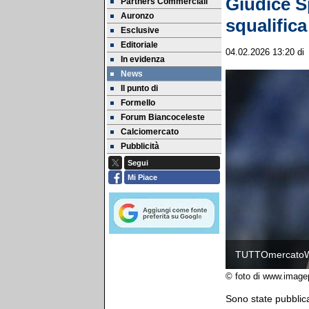
Giudice S
Partners Commerciali
Auronzo
squalifica
Esclusive
Editoriale
04.02.2026 13:20
di
In evidenza
News
Il punto di
Formello
Forum Biancoceleste
Calciomercato
Pubblicità
Segui
Mi Piace
TUTTOmercato
© foto di www.image
Sono state pubblica