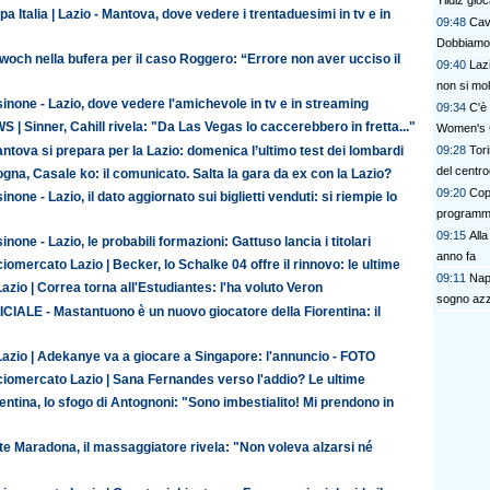
Yildiz gio
a Italia | Lazio - Mantova, dove vedere i trentaduesimi in tv e in
09:48
Cave
Dobbiamo a
och nella bufera per il caso Roggero: “Errore non aver ucciso il
09:40
Lazi
non si mol
inone - Lazio, dove vedere l'amichevole in tv e in streaming
09:34
C'è 
 | Sinner, Cahill rivela: "Da Las Vegas lo caccerebbero in fretta..."
Women's 
antova si prepara per la Lazio: domenica l’ultimo test dei lombardi
09:28
Tori
del centr
gna, Casale ko: il comunicato. Salta la gara da ex con la Lazio?
09:20
Copp
inone - Lazio, il dato aggiornato sui biglietti venduti: si riempie lo
program
09:15
All
inone - Lazio, le probabili formazioni: Gattuso lancia i titolari
anno fa
iomercato Lazio | Becker, lo Schalke 04 offre il rinnovo: le ultime
09:11
Napo
azio | Correa torna all'Estudiantes: l'ha voluto Veron
sogno az
CIALE - Mastantuono è un nuovo giocatore della Fiorentina: il
Lazio | Adekanye va a giocare a Singapore: l'annuncio - FOTO
ciomercato Lazio | Sana Fernandes verso l'addio? Le ultime
entina, lo sfogo di Antognoni: "Sono imbestialito! Mi prendono in
te Maradona, il massaggiatore rivela: "Non voleva alzarsi né