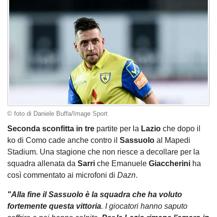
© foto di Daniele Buffa/Image Sport
Seconda sconfitta in tre
partite per la
Lazio
che dopo il
ko di Como cade anche contro il
Sassuolo
al Mapedi
Stadium. Una stagione che non riesce a decollare per la
squadra allenata da
Sarri
che Emanuele
Giaccherini
ha
così commentato ai microfoni di
Dazn
.
"Alla fine il Sassuolo è la squadra che ha voluto
fortemente questa vittoria
. I giocatori hanno saputo