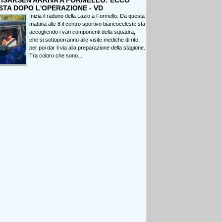
, ISAKSEN ARRIVA A FORMELLO: ECCO
STA DOPO L'OPERAZIONE - VD
Inizia il raduno della Lazio a Formello. Da questa
mattina alle 8 il centro sportivo biancoceleste sta
accogliendo i vari componenti della squadra,
che si sottoporranno alle visite mediche di rito,
per poi dar il via alla preparazione della stagione.
Tra coloro che sono...