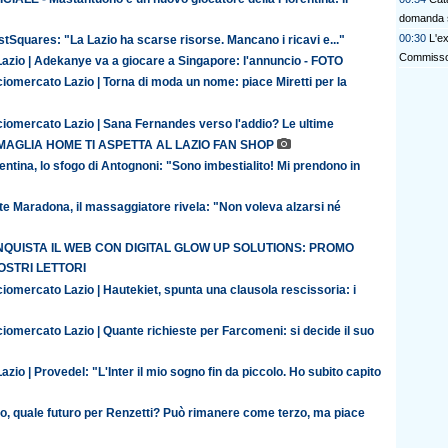
domanda 
00:30
L'e
tSquares: "La Lazio ha scarse risorse. Mancano i ricavi e..."
Commisso 
Lazio | Adekanye va a giocare a Singapore: l'annuncio - FOTO
iomercato Lazio | Torna di moda un nome: piace Miretti per la
ciomercato Lazio | Sana Fernandes verso l'addio? Le ultime
MAGLIA HOME TI ASPETTA AL LAZIO FAN SHOP
entina, lo sfogo di Antognoni: "Sono imbestialito! Mi prendono in
te Maradona, il massaggiatore rivela: "Non voleva alzarsi né
QUISTA IL WEB CON DIGITAL GLOW UP SOLUTIONS: PROMO
OSTRI LETTORI
iomercato Lazio | Hautekiet, spunta una clausola rescissoria: i
iomercato Lazio | Quante richieste per Farcomeni: si decide il suo
azio | Provedel: "L'Inter il mio sogno fin da piccolo. Ho subito capito
io, quale futuro per Renzetti? Può rimanere come terzo, ma piace