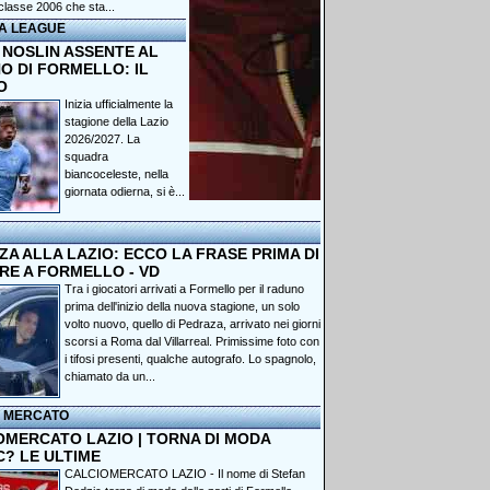
classe 2006 che sta...
A LEAGUE
 NOSLIN ASSENTE AL
O DI FORMELLO: IL
O
Inizia ufficialmente la
stagione della Lazio
2026/2027. La
squadra
biancoceleste, nella
giornata odierna, si è...
A ALLA LAZIO: ECCO LA FRASE PRIMA DI
RE A FORMELLO - VD
Tra i giocatori arrivati a Formello per il raduno
prima dell'inizio della nuova stagione, un solo
volto nuovo, quello di Pedraza, arrivato nei giorni
scorsi a Roma dal Villarreal. Primissime foto con
i tifosi presenti, qualche autografo. Lo spagnolo,
chiamato da un...
I MERCATO
OMERCATO LAZIO | TORNA DI MODA
C? LE ULTIME
CALCIOMERCATO LAZIO - Il nome di Stefan