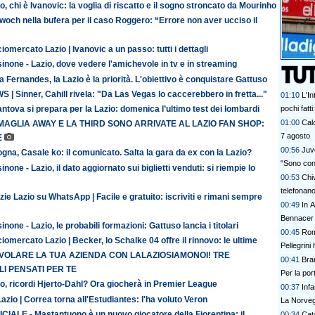
o, chi è Ivanovic: la voglia di riscatto e il sogno stroncato da Mourinho
och nella bufera per il caso Roggero: “Errore non aver ucciso il
iomercato Lazio | Ivanovic a un passo: tutti i dettagli
inone - Lazio, dove vedere l'amichevole in tv e in streaming
 Fernandes, la Lazio è la priorità. L'obiettivo è conquistare Gattuso
 | Sinner, Cahill rivela: "Da Las Vegas lo caccerebbero in fretta..."
01:10
L'In
antova si prepara per la Lazio: domenica l’ultimo test dei lombardi
pochi fatt
prescinder
01:00
Calc
MAGLIA AWAY E LA THIRD SONO ARRIVATE AL LAZIO FAN SHOP:
serve una
7 agosto
E
00:56
Juve
gna, Casale ko: il comunicato. Salta la gara da ex con la Lazio?
"Sono con
inone - Lazio, il dato aggiornato sui biglietti venduti: si riempie lo
00:53
Chi
telefonan
zie Lazio su WhatsApp | Facile e gratuito: iscriviti e rimani sempre
00:49
In A
Bennacer 
inone - Lazio, le probabili formazioni: Gattuso lancia i titolari
00:45
Rom
iomercato Lazio | Becker, lo Schalke 04 offre il rinnovo: le ultime
Pellegrini 
 VOLARE LA TUA AZIENDA CON LALAZIOSIAMONOI! TRE
00:41
Bran
I PENSATI PER TE
Per la po
o, ricordi Hjerto-Dahl? Ora giocherà in Premier League
00:37
Inf
azio | Correa torna all'Estudiantes: l'ha voluto Veron
La Norvegi
CIALE - Mastantuono è un nuovo giocatore della Fiorentina: il
00:34
Cata