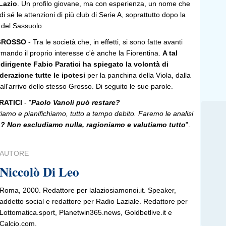
Lazio
. Un profilo giovane, ma con esperienza, un nome che
di sé le attenzioni di più club di Serie A, soprattutto dopo la
 del Sassuolo.
 GROSSO
- Tra le società che, in effetti, si sono fatte avanti
mando il proprio interesse c'è anche la Fiorentina.
A tal
dirigente Fabio Paratici ha spiegato la volontà di
derazione tutte le ipotesi
per la panchina della Viola, dalla
all'arrivo dello stesso Grosso. Di seguito le sue parole.
RATICI
- "
Paolo Vanoli può restare?
tiamo e pianifichiamo, tutto a tempo debito. Faremo le analisi
? Non escludiamo nulla, ragioniamo e valutiamo tutto
".
AUTORE
Niccolò Di Leo
Roma, 2000. Redattore per lalaziosiamonoi.it. Speaker,
addetto social e redattore per Radio Laziale. Redattore per
Lottomatica.sport, Planetwin365.news, Goldbetlive.it e
Calcio.com.