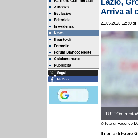
Lazio, Gr
Partners Commerciali
Auronzo
Arriva al 
Esclusive
Editoriale
21.05.2026 12:30
d
In evidenza
News
Il punto di
Formello
Forum Biancoceleste
Calciomercato
Pubblicità
Segui
Mi Piace
TUTTOmercato
© foto di Federico 
Il nome di
Fabio G