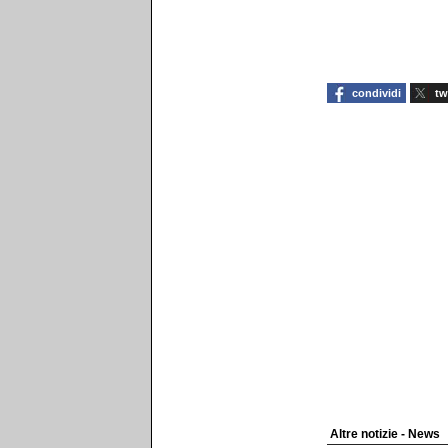
condividi
tw
Altre notizie - News