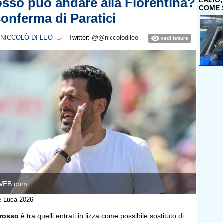
osso può andare alla Fiorentina?
LAZIO
COME 
conferma di Paratici
i
NICCOLÒ DI LEO
Twitter:
@@niccolodileo_
vedi letture
WEB.com
De Luca 2026
rosso
è tra quelli entrati in lizza come possibile sostituto di