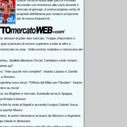
Dodzic torna di moda dalle parti di Formello.
Accostato con insistenza alla Lazio durante il
mercato di gennaio, il centrocampista serbo di
proprietà dell'Almeria può rivelarsi un'opzione
per la nuova trequarti di...
ter dimostri di poter fare mercato. Troppe chiacchiere e
i: guai a pensare di essere superiore a tutte le altre a
e. Juve, il portiere può diventare un "problema". Milan-Leao,
iomercato no stop - Indiscrezioni, trattative e retroscena del
 decisione netta
ntus, Spalletti allontana Circati. Cambiaso vuole restare:
tento qui"
vu: "Inter puzzle non completo". Intanto Lautaro e Zanetti
o a Romero
rgentina sono sicuri: "Offerta del Milan per Paredes". Intanto
dice au revoir
a, tra Brighton e mercato: Kumbulla torna in Spagna,
ha firmato il rinnovo
chini fa visita al Napoli e accende il sogno Gabriel Jesus.
rta spunta Musso
antino, le prime retromarce arrivano da Messico e Argentina.
a chiede le dimissioni
nzaro, rivoluzione dopo i playoff: otto addii e qualche