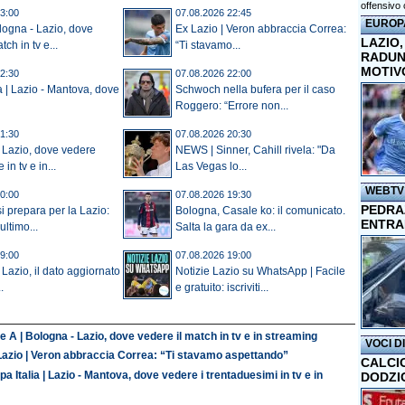
offensivo 
3:00
07.08.2026 22:45
EUROP
ologna - Lazio, dove
Ex Lazio | Veron abbraccia Correa:
LAZIO,
tch in tv e...
“Ti stavamo...
RADUN
MOTIV
2:30
07.08.2026 22:00
a | Lazio - Mantova, dove
Schwoch nella bufera per il caso
Roggero: “Errore non...
1:30
07.08.2026 20:30
 Lazio, dove vedere
NEWS | Sinner, Cahill rivela: "Da
in tv e in...
Las Vegas lo...
WEBTV
0:00
07.08.2026 19:30
PEDRAZ
si prepara per la Lazio:
Bologna, Casale ko: il comunicato.
ENTRA
ltimo...
Salta la gara da ex...
9:00
07.08.2026 19:00
 Lazio, il dato aggiornato
Notizie Lazio su WhatsApp | Facile
.
e gratuito: iscriviti...
e A | Bologna - Lazio, dove vedere il match in tv e in streaming
VOCI D
Lazio | Veron abbraccia Correa: “Ti stavamo aspettando”
CALCI
a Italia | Lazio - Mantova, dove vedere i trentaduesimi in tv e in
DODZI