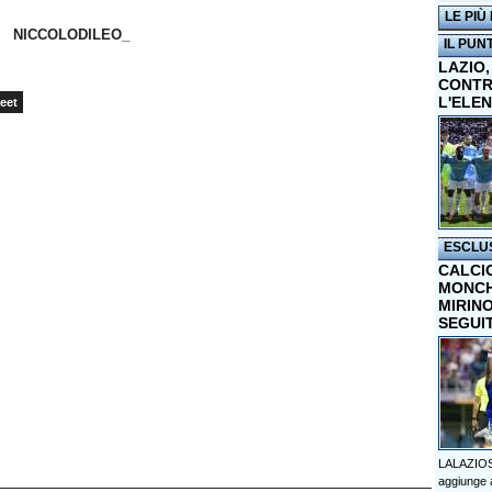
LE PIÙ
NICCOLODILEO_
IL PUN
LAZIO,
CONTR
L'ELE
eet
ESCLU
CALCI
MONCHI
MIRINO
SEGUI
LALAZIOS
aggiunge a