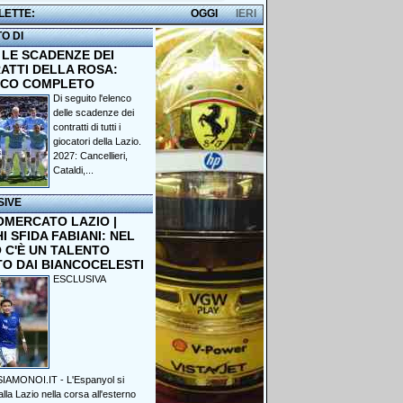
 LETTE:
OGGI
IERI
TO DI
 LE SCADENZE DEI
ATTI DELLA ROSA:
NCO COMPLETO
Di seguito l'elenco
delle scadenze dei
contratti di tutti i
giocatori della Lazio.
2027: Cancellieri,
Cataldi,...
SIVE
OMERCATO LAZIO |
 SFIDA FABIANI: NEL
 C'È UN TALENTO
TO DAI BIANCOCELESTI
ESCLUSIVA
IAMONOI.IT - L'Espanyol si
lla Lazio nella corsa all'esterno