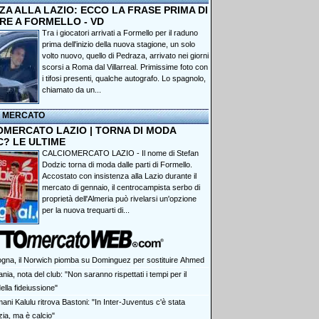
A ALLA LAZIO: ECCO LA FRASE PRIMA DI
RE A FORMELLO - VD
Tra i giocatori arrivati a Formello per il raduno
prima dell'inizio della nuova stagione, un solo
volto nuovo, quello di Pedraza, arrivato nei giorni
scorsi a Roma dal Villarreal. Primissime foto con
i tifosi presenti, qualche autografo. Lo spagnolo,
chiamato da un...
I MERCATO
OMERCATO LAZIO | TORNA DI MODA
C? LE ULTIME
CALCIOMERCATO LAZIO - Il nome di Stefan
Dodzic torna di moda dalle parti di Formello.
Accostato con insistenza alla Lazio durante il
mercato di gennaio, il centrocampista serbo di
proprietà dell'Almeria può rivelarsi un'opzione
per la nuova trequarti di...
ogna, il Norwich piomba su Dominguez per sostituire Ahmed
nia, nota del club: "Non saranno rispettati i tempi per il
ella fideiussione"
ni Kalulu ritrova Bastoni: "In Inter-Juventus c'è stata
izia, ma è calcio"