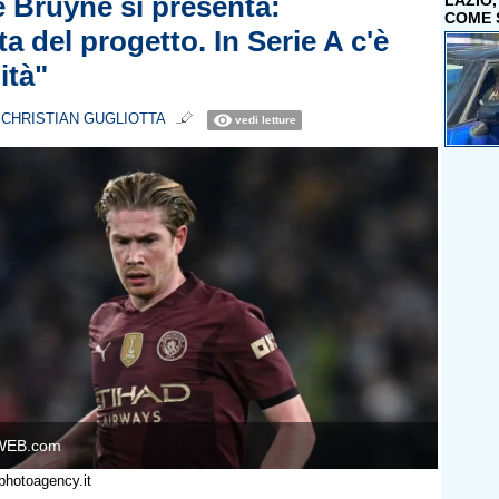
e Bruyne si presenta:
LAZIO
COME 
a del progetto. In Serie A c'è
ità"
i
CHRISTIAN GUGLIOTTA
vedi letture
WEB.com
photoagency.it