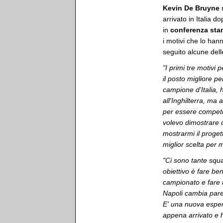
Kevin De Bruyne
arrivato in Italia 
in
conferenza st
i motivi che lo han
seguito alcune dell
"I primi tre motivi 
il posto migliore pe
campione d'Italia, 
all'Inghilterra, ma
per essere competiti
volevo dimostrare d
mostrarmi il proget
miglior scelta per 
"Ci sono tante squa
obiettivo è fare bene
campionato e fare 
Napoli cambia parec
E' una nuova esperi
appena arrivato e 