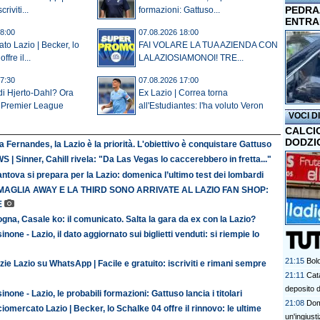
PEDRAZ
criviti...
formazioni: Gattuso...
ENTRA
8:00
07.08.2026 18:00
to Lazio | Becker, lo
FAI VOLARE LA TUA AZIENDA CON
fre il...
LALAZIOSIAMONOI! TRE...
7:30
07.08.2026 17:00
rdi Hjerto-Dahl? Ora
Ex Lazio | Correa torna
n Premier League
all'Estudiantes: l'ha voluto Veron
VOCI D
CALCI
DODZI
 Fernandes, la Lazio è la priorità. L'obiettivo è conquistare Gattuso
 | Sinner, Cahill rivela: "Da Las Vegas lo caccerebbero in fretta..."
antova si prepara per la Lazio: domenica l’ultimo test dei lombardi
MAGLIA AWAY E LA THIRD SONO ARRIVATE AL LAZIO FAN SHOP:
E
gna, Casale ko: il comunicato. Salta la gara da ex con la Lazio?
inone - Lazio, il dato aggiornato sui biglietti venduti: si riempie lo
21:15
Bol
zie Lazio su WhatsApp | Facile e gratuito: iscriviti e rimani sempre
21:11
Cata
deposito d
inone - Lazio, le probabili formazioni: Gattuso lancia i titolari
21:08
Doma
iomercato Lazio | Becker, lo Schalke 04 offre il rinnovo: le ultime
un'ingiust