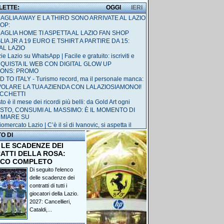
 LETTE:
OGGI
IERI
MAGLIA AWAY E LA THIRD SONO ARRIVATE AL LAZIO
OP:
MAGLIA HOME TI ASPETTA AL LAZIO FAN SHOP
IA JR A 19 EURO E TSHIRT A PARTIRE DA 15:
AL LAZIO
ie Lazio su WhatsApp | Facile e gratuito: iscriviti e
QUISTA IL WEB CON DIGITAL GLOW UP
IONS: PROMO
 TO ITALY - Turismo record, ma il personale manca:
 VOLARE LA TUA AZIENDA CON LALAZIOSIAMONOI!
ACCHETTI
o è il mese dei ricordi più belli: da Gold Art ogni
STO, CONSUMI AL MASSIMO: È IL MOMENTO DI
RMIARE SU
omercato Lazio | C’è il sì di Ivanovic, si aspetta il
TO DI
 LE SCADENZE DEI
ATTI DELLA ROSA:
NCO COMPLETO
Di seguito l'elenco
delle scadenze dei
contratti di tutti i
giocatori della Lazio.
2027: Cancellieri,
Cataldi,...