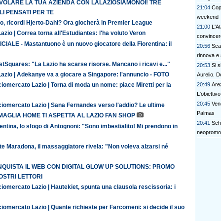
 VOLARE LA TUA AZIENDA CON LALAZIOSIAMONOI! TRE
21:04
Copp
I PENSATI PER TE
weekend
o, ricordi Hjerto-Dahl? Ora giocherà in Premier League
21:00
L'At
azio | Correa torna all'Estudiantes: l'ha voluto Veron
convincer
CIALE - Mastantuono è un nuovo giocatore della Fiorentina: il
20:56
Scad
rinnova e s
tSquares: "La Lazio ha scarse risorse. Mancano i ricavi e..."
20:53
Si s
Lazio | Adekanye va a giocare a Singapore: l'annuncio - FOTO
Aurelio. D
20:49
Are
iomercato Lazio | Torna di moda un nome: piace Miretti per la
L'obiettiv
20:45
Vene
ciomercato Lazio | Sana Fernandes verso l'addio? Le ultime
Palmas
MAGLIA HOME TI ASPETTA AL LAZIO FAN SHOP
20:41
Sch
entina, lo sfogo di Antognoni: "Sono imbestialito! Mi prendono in
neopromo
te Maradona, il massaggiatore rivela: "Non voleva alzarsi né
QUISTA IL WEB CON DIGITAL GLOW UP SOLUTIONS: PROMO
OSTRI LETTORI
iomercato Lazio | Hautekiet, spunta una clausola rescissoria: i
iomercato Lazio | Quante richieste per Farcomeni: si decide il suo