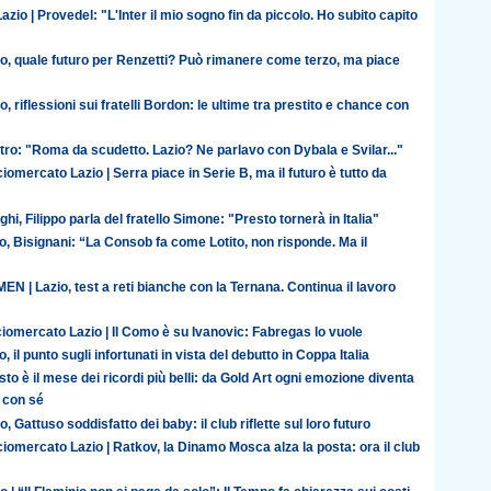
azio | Provedel: "L'Inter il mio sogno fin da piccolo. Ho subito capito
io, quale futuro per Renzetti? Può rimanere come terzo, ma piace
o, riflessioni sui fratelli Bordon: le ultime tra prestito e chance con
ro: "Roma da scudetto. Lazio? Ne parlavo con Dybala e Svilar..."
iomercato Lazio | Serra piace in Serie B, ma il futuro è tutto da
ghi, Filippo parla del fratello Simone: "Presto tornerà in Italia"
o, Bisignani: “La Consob fa come Lotito, non risponde. Ma il
N | Lazio, test a reti bianche con la Ternana. Continua il lavoro
iomercato Lazio | Il Como è su Ivanovic: Fabregas lo vuole
o, il punto sugli infortunati in vista del debutto in Coppa Italia
to è il mese dei ricordi più belli: da Gold Art ogni emozione diventa
 con sé
o, Gattuso soddisfatto dei baby: il club riflette sul loro futuro
iomercato Lazio | Ratkov, la Dinamo Mosca alza la posta: ora il club