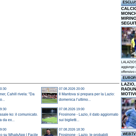
ESCLU
CALCI
MONCHI
MIRINO
SEGUI
LALAZIOS
aggiunge a
offensivo 
EUROP
LAZIO,
RADUN
0:30
07.08.2026 20:00
MOTIV
er, Cahill rivela: "Da
Il Mantova si prepara per la Lazio:
o...
domenica l’ultimo...
9:30
07.08.2026 19:00
sale ko: il comunicato.
Frosinone - Lazio, il dato aggiornato
a da ex...
sui biglietti...
9:00
07.08.2026 18:30
WEBTV
io su WhatsApp | Facile
Frosinone - Lazio, le probabili