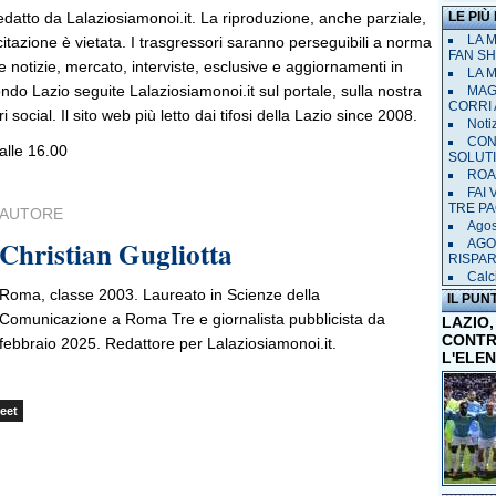
edatto da Lalaziosiamonoi.it. La riproduzione, anche parziale,
LE PIÙ
LA 
 citazione è vietata. I trasgressori saranno perseguibili a norma
FAN SH
le notizie, mercato, interviste, esclusive e aggiornamenti in
LA 
do Lazio seguite Lalaziosiamonoi.it sul portale, sulla nostra
MAGL
CORRI 
ri social. Il sito web più letto dai tifosi della Lazio since 2008.
Notiz
CON
 alle 16.00
SOLUT
ROAD
FAI
TRE P
AUTORE
Agost
Christian Gugliotta
AGO
RISPA
Calci
Roma, classe 2003. Laureato in Scienze della
IL PUN
Comunicazione a Roma Tre e giornalista pubblicista da
LAZIO,
CONTR
febbraio 2025. Redattore per Lalaziosiamonoi.it.
L'ELE
eet