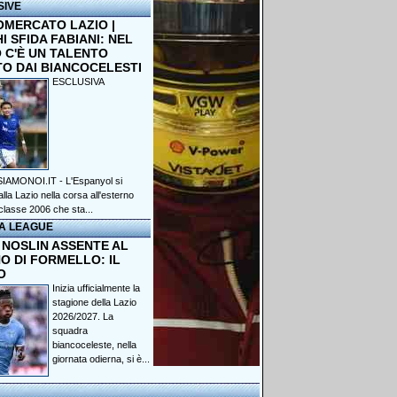
SIVE
OMERCATO LAZIO |
 SFIDA FABIANI: NEL
 C'È UN TALENTO
TO DAI BIANCOCELESTI
ESCLUSIVA
IAMONOI.IT - L'Espanyol si
lla Lazio nella corsa all'esterno
classe 2006 che sta...
A LEAGUE
 NOSLIN ASSENTE AL
O DI FORMELLO: IL
O
Inizia ufficialmente la
stagione della Lazio
2026/2027. La
squadra
biancoceleste, nella
giornata odierna, si è...