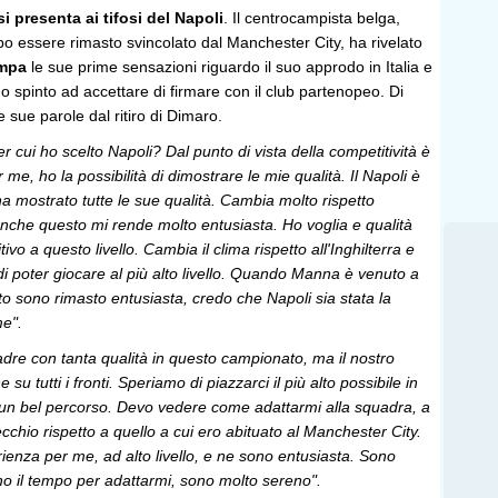
si presenta ai tifosi del
Napoli
. Il centrocampista belga,
dopo essere rimasto svincolato dal Manchester City, ha rivelato
ampa
le sue prime sensazioni riguardo il suo approdo in Italia e
no spinto ad accettare di firmare con il club partenopeo. Di
e sue parole dal ritiro di Dimaro.
per cui ho scelto Napoli? Dal punto di vista della competitività è
r me, ho la possibilità di dimostrare le mie qualità. Il Napoli è
ha mostrato tutte le sue qualità. Cambia molto rispetto
 anche questo mi rende molto entusiasta. Ho voglia e qualità
vo a questo livello. Cambia il clima rispetto all'Inghilterra e
i poter giocare al più alto livello. Quando Manna è venuto a
to sono rimasto entusiasta, credo che Napoli sia stata la
me".
dre con tanta qualità in questo campionato, ma il nostro
 su tutti i fronti. Speriamo di piazzarci il più alto possibile in
un bel percorso. Devo vedere come adattarmi alla squadra, a
chio rispetto a quello a cui ero abituato al Manchester City.
enza per me, ad alto livello, e ne sono entusiasta. Sono
ho il tempo per adattarmi, sono molto sereno".