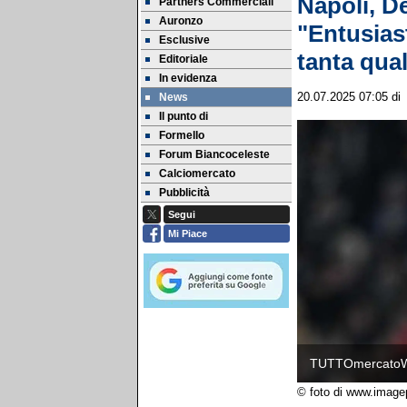
Napoli, D
Partners Commerciali
Auronzo
"Entusiast
Esclusive
tanta qual
Editoriale
In evidenza
News
20.07.2025 07:05
d
Il punto di
Formello
Forum Biancoceleste
Calciomercato
Pubblicità
Segui
Mi Piace
TUTTOmercato
© foto di www.image