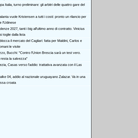
a Italia, turno preliminare: gli arbitri delle quattro gare del
alanta vuole Kristensen a tutti i costi: pronto un rilancio per
e l'Udinese
enze 2027, tanti i big all'ultimo anno di contratto. Vinicius
i toglie dalla lista
blocca il mercato del Cagliari: fatta per Maldini, Carlos e
omani le visite
zzo, Bucchi: "Contro l'Union Brescia sarà un test vero.
o resta la salvezza"
zia, Casas verso l'addio: trattativa avanzata con il Las
alke 04, addio al nazionale uruguayano Zalazar. Va in una
ssa croata