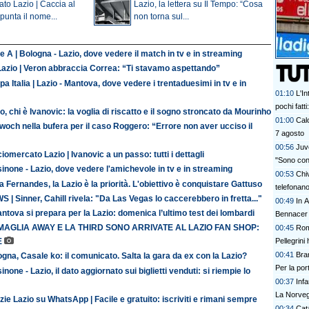
to Lazio | Caccia al
Lazio, la lettera su Il Tempo: “Cosa
punta il nome...
non torna sul...
e A | Bologna - Lazio, dove vedere il match in tv e in streaming
Lazio | Veron abbraccia Correa: “Ti stavamo aspettando”
a Italia | Lazio - Mantova, dove vedere i trentaduesimi in tv e in
01:10
L'In
pochi fatt
o, chi è Ivanovic: la voglia di riscatto e il sogno stroncato da Mourinho
prescinder
01:00
Calc
och nella bufera per il caso Roggero: “Errore non aver ucciso il
serve una
7 agosto
00:56
Juve
iomercato Lazio | Ivanovic a un passo: tutti i dettagli
"Sono con
inone - Lazio, dove vedere l'amichevole in tv e in streaming
00:53
Chi
 Fernandes, la Lazio è la priorità. L'obiettivo è conquistare Gattuso
telefonan
 | Sinner, Cahill rivela: "Da Las Vegas lo caccerebbero in fretta..."
00:49
In A
antova si prepara per la Lazio: domenica l’ultimo test dei lombardi
Bennacer 
MAGLIA AWAY E LA THIRD SONO ARRIVATE AL LAZIO FAN SHOP:
00:45
Rom
Pellegrini 
E
00:41
Bran
gna, Casale ko: il comunicato. Salta la gara da ex con la Lazio?
Per la po
inone - Lazio, il dato aggiornato sui biglietti venduti: si riempie lo
00:37
Inf
La Norvegi
zie Lazio su WhatsApp | Facile e gratuito: iscriviti e rimani sempre
00:34
Cata