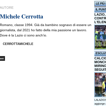
LE PIÙ
AUTORE
IL PUN
Michele Cerrotta
LAZIO,
CONTR
L'ELE
Romano, classe 1994. Già da bambino sognavo di essere un
giornalista, dal 2021 ho fatto della mia passione un lavoro.
Dove è la Lazio ci sono anch’io.
CERROTTAMICHELE
ESCLU
CALCI
eet
MONCHI
MIRINO
SEGUI
LALAZIOS
aggiunge a