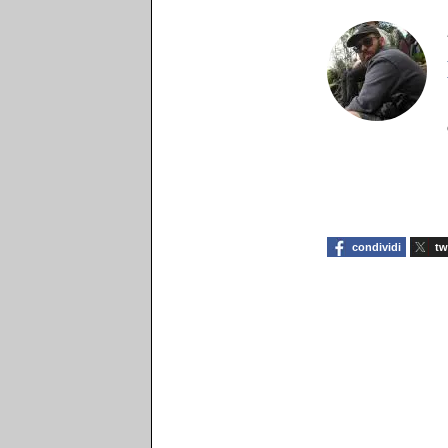
condividi
tw