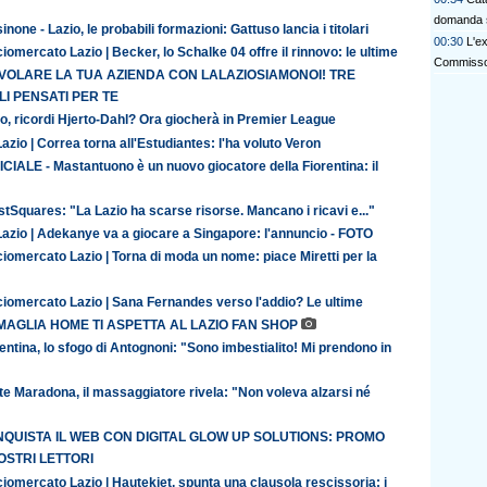
domanda 
inone - Lazio, le probabili formazioni: Gattuso lancia i titolari
00:30
L'e
iomercato Lazio | Becker, lo Schalke 04 offre il rinnovo: le ultime
Commisso 
 VOLARE LA TUA AZIENDA CON LALAZIOSIAMONOI! TRE
I PENSATI PER TE
o, ricordi Hjerto-Dahl? Ora giocherà in Premier League
azio | Correa torna all'Estudiantes: l'ha voluto Veron
CIALE - Mastantuono è un nuovo giocatore della Fiorentina: il
tSquares: "La Lazio ha scarse risorse. Mancano i ricavi e..."
Lazio | Adekanye va a giocare a Singapore: l'annuncio - FOTO
iomercato Lazio | Torna di moda un nome: piace Miretti per la
ciomercato Lazio | Sana Fernandes verso l'addio? Le ultime
MAGLIA HOME TI ASPETTA AL LAZIO FAN SHOP
entina, lo sfogo di Antognoni: "Sono imbestialito! Mi prendono in
te Maradona, il massaggiatore rivela: "Non voleva alzarsi né
QUISTA IL WEB CON DIGITAL GLOW UP SOLUTIONS: PROMO
OSTRI LETTORI
iomercato Lazio | Hautekiet, spunta una clausola rescissoria: i