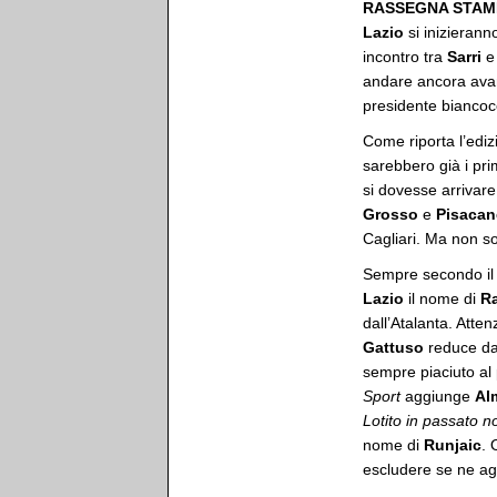
RASSEGNA STAMP
Lazio
si inizierann
incontro tra
Sarri
andare ancora avanti
presidente biancoce
Come riporta l’edi
sarebbero già i pri
si dovesse arrivare
Grosso
e
Pisacan
Cagliari. Ma non so
Sempre secondo il 
Lazio
il nome di
Ra
dall’Atalanta. Atte
Gattuso
reduce dal
sempre piaciuto al 
Sport
aggiunge
Al
Lotito in passato 
nome di
Runjaic
. 
escludere se ne ag