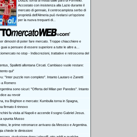
Dodzic torna di moda dalle parti di Formello.
Accostato con insistenza alla Lazio durante il
mercato di gennaio, il centrocampista serbo di
proprietà dell'Almeria può rivelarsi un'opzione
per la nuova trequarti di...
ter dimostri di poter fare mercato. Troppe chiacchiere e
i: guai a pensare di essere superiore a tutte le altre a
e. Juve, il portiere può diventare un "problema". Milan-Leao,
iomercato no stop - Indiscrezioni, trattative e retroscena del
 decisione netta
ntus, Spalletti allontana Circati. Cambiaso vuole restare:
tento qui"
vu: "Inter puzzle non completo". Intanto Lautaro e Zanetti
o a Romero
rgentina sono sicuri: "Offerta del Milan per Paredes". Intanto
dice au revoir
a, tra Brighton e mercato: Kumbulla torna in Spagna,
ha firmato il rinnovo
chini fa visita al Napoli e accende il sogno Gabriel Jesus.
rta spunta Musso
antino, le prime retromarce arrivano da Messico e Argentina.
a chiede le dimissioni
nzaro, rivoluzione dopo i playoff: otto addii e qualche