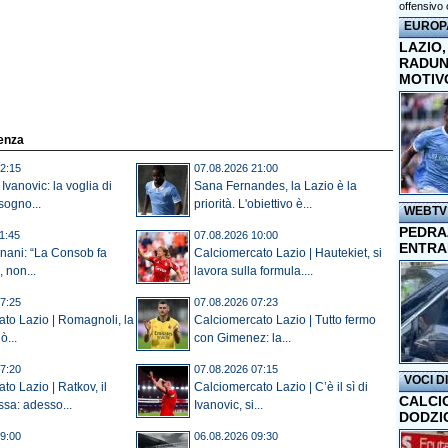
offensivo 
EUROP
LAZIO,
RADUN
MOTIV
denza
2:15
07.08.2026 21:00
 Ivanovic: la voglia di
Sana Fernandes, la Lazio è la
 sogno...
priorità. L'obiettivo è...
WEBTV
PEDRAZ
1:45
07.08.2026 10:00
ENTRA
gnani: “La Consob fa
Calciomercato Lazio | Hautekiet, si
 non...
lavora sulla formula....
7:25
07.08.2026 07:23
to Lazio | Romagnoli, la
Calciomercato Lazio | Tutto fermo
ò...
con Gimenez: la...
7:20
07.08.2026 07:15
VOCI D
to Lazio | Ratkov, il
Calciomercato Lazio | C’è il sì di
CALCI
sa: adesso...
Ivanovic, si...
DODZI
9:00
06.08.2026 09:30