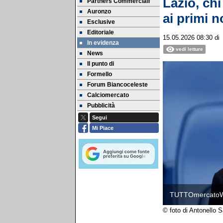
Lazio, chi
Partners Commerciali
Auronzo
ai primi n
Esclusive
Editoriale
15.05.2026 08:30
d
In evidenza
vedi letture
News
Il punto di
Formello
Forum Biancoceleste
Calciomercato
Pubblicità
Segui
Mi Piace
TUTTOmercato
© foto di Antonello