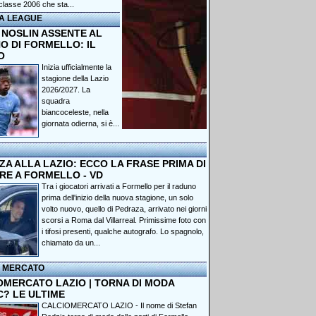
classe 2006 che sta...
A LEAGUE
 NOSLIN ASSENTE AL
O DI FORMELLO: IL
O
Inizia ufficialmente la
stagione della Lazio
2026/2027. La
squadra
biancoceleste, nella
giornata odierna, si è...
A ALLA LAZIO: ECCO LA FRASE PRIMA DI
RE A FORMELLO - VD
Tra i giocatori arrivati a Formello per il raduno
prima dell'inizio della nuova stagione, un solo
volto nuovo, quello di Pedraza, arrivato nei giorni
scorsi a Roma dal Villarreal. Primissime foto con
i tifosi presenti, qualche autografo. Lo spagnolo,
chiamato da un...
I MERCATO
OMERCATO LAZIO | TORNA DI MODA
C? LE ULTIME
CALCIOMERCATO LAZIO - Il nome di Stefan