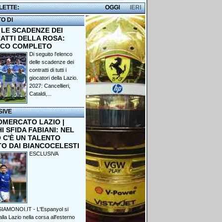
 LETTE:
OGGI
IERI
TO DI
 LE SCADENZE DEI
ATTI DELLA ROSA:
NCO COMPLETO
Di seguito l'elenco
delle scadenze dei
contratti di tutti i
giocatori della Lazio.
2027: Cancellieri,
Cataldi,...
SIVE
OMERCATO LAZIO |
 SFIDA FABIANI: NEL
 C'È UN TALENTO
TO DAI BIANCOCELESTI
ESCLUSIVA
IAMONOI.IT - L'Espanyol si
lla Lazio nella corsa all'esterno