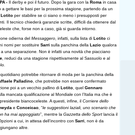
A -
Il derby e poi il futuro. Dopo la gara con la
Roma
in casa
o a gettare le basi per la prossima stagione, partendo da un
e
Lotito
per stabilire se ci siano o meno i presupposti per
. Il tecnico chiederà garanzie scritte, difficili da ottenere dal
leste che, forse non a caso, già si guarda intorno.
zione odierna del
Messaggero
, infatti, sulla lista di
Lotito
ci
mi nomi per sostituire
Sarri
sulla panchina della
Lazio
qualora
 a una separazione. Non è infatti una novità che piacciano
e
, reduci da una stagione rispettivamente al Sassuolo e al
lo.
quotidiano potrebbe ritornare di moda per la panchina della
ffaele Palladino
, che potrebbe non essere confermato
nzione poi a un vecchio pallino di
Lotito
, quel
Gennaro
la mancata qualificazione al Mondiale con l’Italia ma che è
presidente biancoceleste. A questi, infine, il
Corriere dello
meyda
e
Conceicao
, “
le suggestioni laziali, uno scenario che
non ha mai appoggiato
”, mentre la
Gazzetta dello Sport
lancia il
Opzioni a cui, in attesa dell’incontro con
Sarri
, non è da
giungano altre.