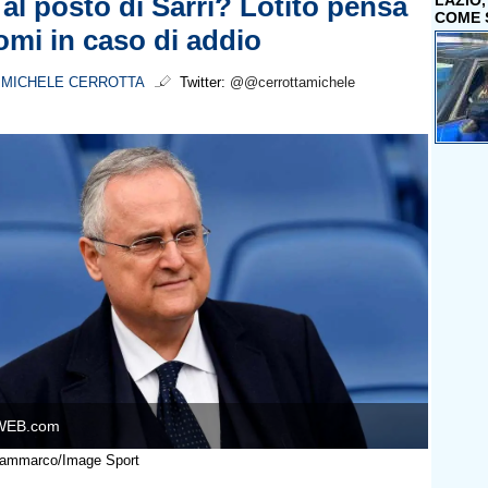
 al posto di Sarri? Lotito pensa
LAZIO
COME 
omi in caso di addio
i
MICHELE CERROTTA
Twitter:
@@cerrottamichele
WEB.com
 Sammarco/Image Sport