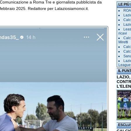
Comunicazione a Roma Tre e giornalista pubblicista da
LE PIÙ
febbraio 2025. Redattore per Lalaziosiamonoi.it.
ROAD
Lazio
Calci
Lazi
Leas
ricavi
Calc
Miretti
Calc
Calc
Sana 
Lazi
League
IL PUN
LAZIO,
CONTR
L'ELE
ESCLU