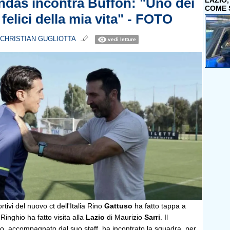
ndas incontra Buffon: "Uno dei
LAZIO
COME 
 felici della mia vita" - FOTO
CHRISTIAN GUGLIOTTA
vedi letture
ortivi del nuovo ct dell'Italia Rino
Gattuso
ha fatto tappa a
Ringhio ha fatto visita alla
Lazio
di Maurizio
Sarri
. Il
o, accompagnato dal suo staff, ha incontrato la squadra, per