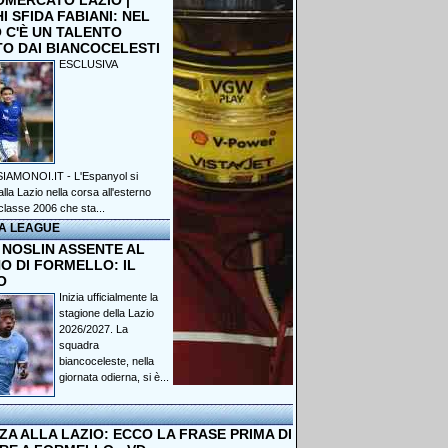
OMERCATO LAZIO |
 SFIDA FABIANI: NEL
 C'È UN TALENTO
TO DAI BIANCOCELESTI
ESCLUSIVA
IAMONOI.IT - L'Espanyol si
lla Lazio nella corsa all'esterno
classe 2006 che sta...
A LEAGUE
 NOSLIN ASSENTE AL
O DI FORMELLO: IL
O
Inizia ufficialmente la
stagione della Lazio
2026/2027. La
squadra
biancoceleste, nella
giornata odierna, si è...
A ALLA LAZIO: ECCO LA FRASE PRIMA DI