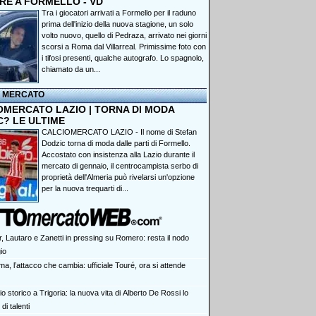
RE A FORMELLO - VD
Tra i giocatori arrivati a Formello per il raduno
prima dell'inizio della nuova stagione, un solo
volto nuovo, quello di Pedraza, arrivato nei giorni
scorsi a Roma dal Villarreal. Primissime foto con
i tifosi presenti, qualche autografo. Lo spagnolo,
chiamato da un...
I MERCATO
OMERCATO LAZIO | TORNA DI MODA
C? LE ULTIME
CALCIOMERCATO LAZIO - Il nome di Stefan
Dodzic torna di moda dalle parti di Formello.
Accostato con insistenza alla Lazio durante il
mercato di gennaio, il centrocampista serbo di
proprietà dell'Almeria può rivelarsi un'opzione
per la nuova trequarti di...
r, Lautaro e Zanetti in pressing su Romero: resta il nodo
gio
a, l’attacco che cambia: ufficiale Touré, ora si attende
o storico a Trigoria: la nuova vita di Alberto De Rossi lo
di talenti