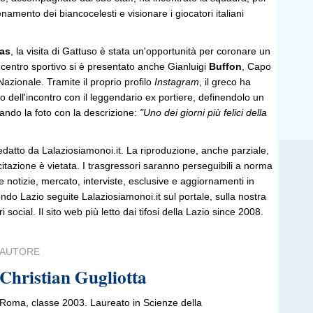
lenamento dei biancocelesti e visionare i giocatori italiani
as
, la visita di Gattuso è stata un'opportunità per coronare un
 centro sportivo si è presentato anche Gianluigi
Buffon
, Capo
azionale. Tramite il proprio profilo
Instagram
, il greco ha
o dell'incontro con il leggendario ex portiere, definendolo un
ndo la foto con la descrizione:
"Uno dei giorni più felici della
edatto da Lalaziosiamonoi.it. La riproduzione, anche parziale,
 citazione è vietata. I trasgressori saranno perseguibili a norma
le notizie, mercato, interviste, esclusive e aggiornamenti in
do Lazio seguite Lalaziosiamonoi.it sul portale, sulla nostra
ri social. Il sito web più letto dai tifosi della Lazio since 2008.
AUTORE
Christian Gugliotta
Roma, classe 2003. Laureato in Scienze della