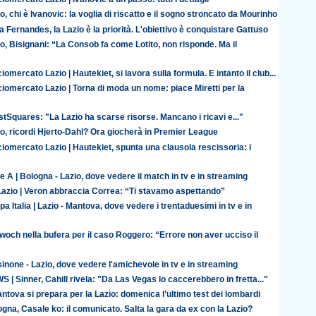
o, chi è Ivanovic: la voglia di riscatto e il sogno stroncato da Mourinho
 Fernandes, la Lazio è la priorità. L'obiettivo è conquistare Gattuso
o, Bisignani: “La Consob fa come Lotito, non risponde. Ma il
iomercato Lazio | Hautekiet, si lavora sulla formula. E intanto il club...
iomercato Lazio | Torna di moda un nome: piace Miretti per la
tSquares: "La Lazio ha scarse risorse. Mancano i ricavi e..."
o, ricordi Hjerto-Dahl? Ora giocherà in Premier League
iomercato Lazio | Hautekiet, spunta una clausola rescissoria: i
e A | Bologna - Lazio, dove vedere il match in tv e in streaming
Lazio | Veron abbraccia Correa: “Ti stavamo aspettando”
a Italia | Lazio - Mantova, dove vedere i trentaduesimi in tv e in
och nella bufera per il caso Roggero: “Errore non aver ucciso il
inone - Lazio, dove vedere l'amichevole in tv e in streaming
 | Sinner, Cahill rivela: "Da Las Vegas lo caccerebbero in fretta..."
antova si prepara per la Lazio: domenica l’ultimo test dei lombardi
gna, Casale ko: il comunicato. Salta la gara da ex con la Lazio?