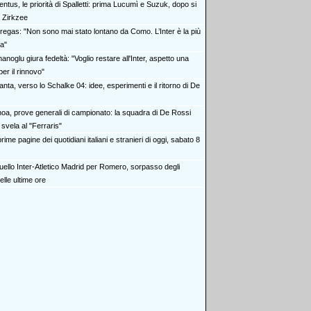
ntus, le priorità di Spalletti: prima Lucumì e Suzuk, dopo si
 Zirkzee
regas: "Non sono mai stato lontano da Como. L’Inter è la più
ia"
anoglu giura fedeltà: "Voglio restare all'Inter, aspetto una
er il rinnovo"
anta, verso lo Schalke 04: idee, esperimenti e il ritorno di De
oa, prove generali di campionato: la squadra di De Rossi
 svela al "Ferraris"
rime pagine dei quotidiani italiani e stranieri di oggi, sabato 8
duello Inter-Atletico Madrid per Romero, sorpasso degli
elle ultime ore