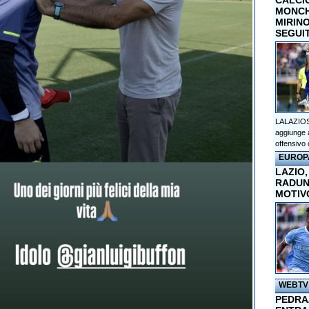
CALCI
MONCHI
MIRINO
SEGUI
LALAZIOS
aggiunge a
offensivo 
EUROP
LAZIO,
RADUN
MOTIV
WEBTV
PEDRAZ