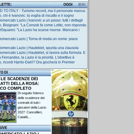
 LETTE:
OGGI
IERI
 TO ITALY - Turismo record, ma il personale manca:
, chi è Ivanovic: la voglia di riscatto e il sogno
omercato Lazio | Ivanovic a un passo: tutti i dettagli
o, Bisignani: “La Consob fa come Lotito, non risponde.
tSquares: "La Lazio ha scarse risorse. Mancano i
iomercato Lazio | Torna di moda un nome: piace
iomercato Lazio | Hautekiet, spunta una clausola
iomercato Lazio | Hautekiet, si lavora sulla formula. E
Fernandes, la Lazio è la priorità. L'obiettivo è
o, ricordi Hjerto-Dahl? Ora giocherà in Premier
TO DI
 LE SCADENZE DEI
ATTI DELLA ROSA:
NCO COMPLETO
Di seguito l'elenco
delle scadenze dei
contratti di tutti i
giocatori della Lazio.
2027: Cancellieri,
Cataldi,...
SIVE