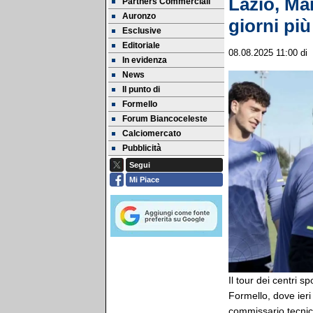
Lazio, Ma
Partners Commerciali
Auronzo
giorni più
Esclusive
Editoriale
08.08.2025 11:00
di
In evidenza
News
Il punto di
Formello
Forum Biancoceleste
Calciomercato
Pubblicità
Segui
Mi Piace
Il tour dei centri sp
Formello, dove ieri 
commissario tecnic