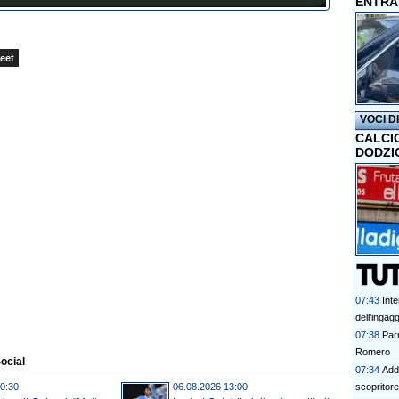
ENTRA
eet
VOCI D
CALCI
DODZI
07:43
Inte
dell’ingag
07:38
Parm
Romero
Social
07:34
Addi
0:30
06.08.2026 13:00
scopritore 