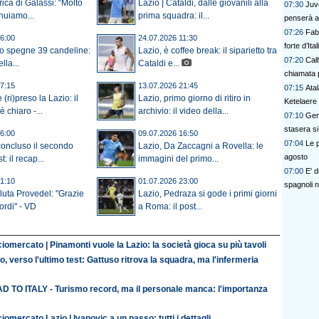
rica di Galassi: “Molto
Lazio | Cataldi, dalle giovanili alla
07:30
Juve
inuiamo...
prima squadra: il...
penserà a
07:26
Fab
6:00
24.07.2026 11:30
forte d’Ital
ro spegne 39 candeline:
Lazio, è coffee break: il siparietto tra
07:20
Calh
lla...
Cataldi e...
chiamata p
7:15
13.07.2026 21:45
07:15
Atal
(ri)preso la Lazio: il
Lazio, primo giorno di ritiro in
Ketelaere
 chiaro -...
archivio: il video della...
07:10
Gen
stasera si
6:00
09.07.2026 16:50
07:04
Le p
 concluso il secondo
Lazio, Da Zaccagni a Rovella: le
agosto
t: il recap...
immagini del primo...
07:00
E' 
1:10
01.07.2026 23:00
spagnoli n
luta Provedel: "Grazie
Lazio, Pedraza si gode i primi giorni
icordi" - VD
a Roma: il post...
iomercato | Pinamonti vuole la Lazio: la società gioca su più tavoli
o, verso l'ultimo test: Gattuso ritrova la squadra, ma l'infermeria
D TO ITALY - Turismo record, ma il personale manca: l'importanza
iomercato Lazio | Ivanovic a un passo: tutti i dettagli