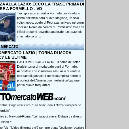
A ALLA LAZIO: ECCO LA FRASE PRIMA DI
RE A FORMELLO - VD
Tra i giocatori arrivati a Formello per il raduno
prima dell'inizio della nuova stagione, un solo
volto nuovo, quello di Pedraza, arrivato nei giorni
scorsi a Roma dal Villarreal. Primissime foto con
i tifosi presenti, qualche autografo. Lo spagnolo,
chiamato da un...
I MERCATO
OMERCATO LAZIO | TORNA DI MODA
C? LE ULTIME
CALCIOMERCATO LAZIO - Il nome di Stefan
Dodzic torna di moda dalle parti di Formello.
Accostato con insistenza alla Lazio durante il
mercato di gennaio, il centrocampista serbo di
proprietà dell'Almeria può rivelarsi un'opzione
per la nuova trequarti di...
entus, Boga rassicura: "Sto bene, con il Nizza fuori perché
ertigini"
tro su Newport-Roma: "La rissa ci stava: Dybala va difeso.
 unione?"
, Viti: "L'idea di tornare c'è sempre stata. Vogliamo regalare