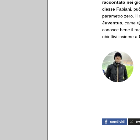
raccontato nei gio
diesse Fabiani, può
parametro zero. Il 
Juventus,
come ri
conosce bene il rag
obiettivi insieme a
condividi
tw