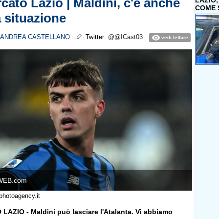
cato Lazio | Maldini, c'è anche
LAZIO
COME 
a situazione
ANDREA CASTELLANO
Twitter:
@@ICast03
vedi letture
WEB.com
photoagency.it
ZIO - Maldini può lasciare l'Atalanta. Vi abbiamo