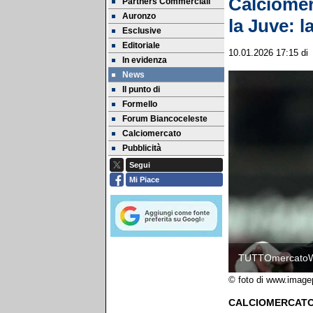
Calciomer
Partners Commerciali
Auronzo
la Juve: l
Esclusive
Editoriale
10.01.2026 17:15
di
In evidenza
News
Il punto di
Formello
Forum Biancoceleste
Calciomercato
Pubblicità
Segui
Mi Piace
TUTTOmercato
© foto di www.image
CALCIOMERCATO LA