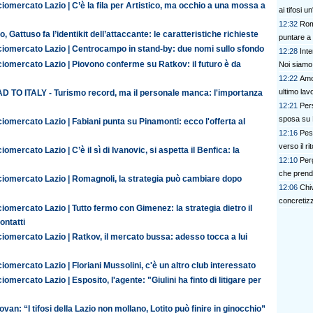
iomercato Lazio | C’è la fila per Artistico, ma occhio a una mossa a
ai tifosi u
12:32
Rom
o, Gattuso fa l’identikit dell’attaccante: le caratteristiche richieste
puntare a 
ciomercato Lazio | Centrocampo in stand-by: due nomi sullo sfondo
12:28
Inte
iomercato Lazio | Piovono conferme su Ratkov: il futuro è da
Noi siamo 
12:22
Amo
ultimo lav
D TO ITALY - Turismo record, ma il personale manca: l'importanza
12:21
Pers
sposa su 
iomercato Lazio | Fabiani punta su Pinamonti: ecco l'offerta al
12:16
Pes
verso il ri
iomercato Lazio | C’è il sì di Ivanovic, si aspetta il Benfica: la
12:10
Perg
che prend
ciomercato Lazio | Romagnoli, la strategia può cambiare dopo
12:06
Chiv
concretizz
iomercato Lazio | Tutto fermo con Gimenez: la strategia dietro il
contatti
iomercato Lazio | Ratkov, il mercato bussa: adesso tocca a lui
iomercato Lazio | Floriani Mussolini, c'è un altro club interessato
iomercato Lazio | Esposito, l'agente: "Giulini ha finto di litigare per
van: “I tifosi della Lazio non mollano, Lotito può finire in ginocchio”