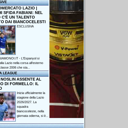
SIVE
OMERCATO LAZIO |
 SFIDA FABIANI: NEL
 C'È UN TALENTO
TO DAI BIANCOCELESTI
ESCLUSIVA
IAMONOI.IT - L'Espanyol si
lla Lazio nella corsa all'esterno
classe 2006 che sta...
A LEAGUE
 NOSLIN ASSENTE AL
O DI FORMELLO: IL
O
Inizia ufficialmente la
stagione della Lazio
2026/2027. La
squadra
biancoceleste, nella
giornata odierna, si è...