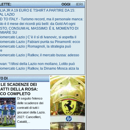
 LETTE:
OGGI
IERI
IA JR A 19 EURO E TSHIRT A PARTIRE DA 15:
AL LAZIO
 TO ITALY - Turismo record, ma il personale manca:
o è il mese dei ricordi più belli: da Gold Art ogni
STO, CONSUMI AL MASSIMO: È IL MOMENTO DI
RMIARE SU
omercato Lazio | C’è il sì di Ivanovic, si aspetta il
iomercato Lazio | Fabiani punta su Pinamonti: ecco
iomercato Lazio | Romagnoli, la strategia può
re
iomercato Lazio | Ratkov, il mercato bussa: adesso
van: “I tifosi della Lazio non mollano, Lotito può
iomercato Lazio | Ratkov, la Dinamo Mosca alza la
TO DI
 LE SCADENZE DEI
ATTI DELLA ROSA:
NCO COMPLETO
Di seguito l'elenco
delle scadenze dei
contratti di tutti i
giocatori della Lazio.
2027: Cancellieri,
Cataldi,...