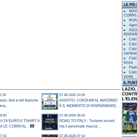
LE PIÙ
MAGL
CORRI 
ROAD
Agost
AGO
RISPA
Calci
Calc
Calc
cambia
Calc
tocca
Pado
Calc
posta:
IL PUN
LAZIO,
CONTR
1:30
07.08.2026 10:00
L'ELE
io, test a reti bianche
AGOSTO, CONSUMI AL MASSIMO:
na....
È IL MOMENTO DI RISPARMIARE...
9:00
07.08.2026 08:00
 A 19 EURO E TSHIRT A
ROAD TO ITALY - Turismo record,
 15: CORRI AL...
ma il personale manca:...
7:15
07.08.2026 07:10