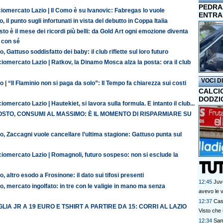
PEDRAZ
iomercato Lazio | Il Como è su Ivanovic: Fabregas lo vuole
ENTRA
o, il punto sugli infortunati in vista del debutto in Coppa Italia
to è il mese dei ricordi più belli: da Gold Art ogni emozione diventa
 con sé
o, Gattuso soddisfatto dei baby: il club riflette sul loro futuro
iomercato Lazio | Ratkov, la Dinamo Mosca alza la posta: ora il club
VOCI D
o | “Il Flaminio non si paga da solo”: Il Tempo fa chiarezza sui costi
CALCI
DODZI
iomercato Lazio | Hautekiet, si lavora sulla formula. E intanto il club...
STO, CONSUMI AL MASSIMO: È IL MOMENTO DI RISPARMIARE SU
o, Zaccagni vuole cancellare l’ultima stagione: Gattuso punta sul
ciomercato Lazio | Romagnoli, futuro sospeso: non si esclude la
o, altro esodo a Frosinone: il dato sui tifosi presenti
12:45
Juv
o, mercato ingolfato: in tre con le valigie in mano ma senza
avevo le v
12:37
Cas
LIA JR A 19 EURO E TSHIRT A PARTIRE DA 15: CORRI AL LAZIO
Visto che
12:34
Samp