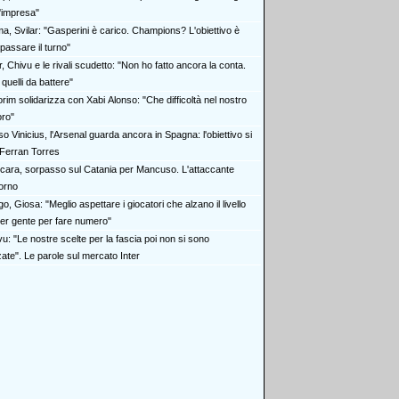
n'impresa"
a, Svilar: "Gasperini è carico. Champions? L'obiettivo è
passare il turno"
r, Chivu e le rivali scudetto: "Non ho fatto ancora la conta.
quelli da battere"
rim solidarizza con Xabi Alonso: "Che difficoltà nel nostro
oro"
o Vinicius, l'Arsenal guarda ancora in Spagna: l'obiettivo si
Ferran Torres
cara, sorpasso sul Catania per Mancuso. L'attaccante
torno
o, Giosa: "Meglio aspettare i giocatori che alzano il livello
er gente per fare numero"
u: "Le nostre scelte per la fascia poi non si sono
ate". Le parole sul mercato Inter