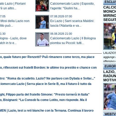
ESCLU
to Lazio | Floriani
Calciomercato Lazio | Esposito,
CALCI
è un altro...
l'agente: "Giulini ha...
MONCHI
MIRINO
7:05
07.08.2026 07:00
SEGUI
tifosi della Lazio non
Ex Lazio | Sarri scarica Maldini:
ito può...
lascia l'Atalanta e va...
1:30
06.08.2026 21:00
ologna - Lazio, dove
Calciomercato Lazio | Il Bologna
tch in tv e...
piomba su Piccoli: tutti...
LALAZIOS
io, quale futuro per Renzetti? Può rimanere come terzo, ma piace
aggiunge a
offensivo 
EUROP
o, riflessioni sui fratelli Bordon: le ultime tra prestito e chance con
LAZIO,
RADUN
ro: "Roma da scudetto. Lazio? Ne parlavo con Dybala e Svilar..."
MOTIV
iomercato Lazio | Serra piace in Serie B, ma il futuro è tutto da
ghi, Filippo parla del fratello Simone: "Presto tornerà in Italia"
o, Bisignani: “La Consob fa come Lotito, non risponde. Ma il
N | Lazio, test a reti bianche con la Ternana. Continua il lavoro
WEBTV