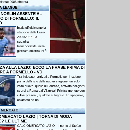
classe 2006 che sta...
A LEAGUE
 NOSLIN ASSENTE AL
O DI FORMELLO: IL
O
Inizia ufficialmente la
stagione della Lazio
2026/2027. La
squadra
biancoceleste, nella
giornata odierna, si è...
A ALLA LAZIO: ECCO LA FRASE PRIMA DI
RE A FORMELLO - VD
Tra i giocatori arrivati a Formello per il raduno
prima dell'inizio della nuova stagione, un solo
volto nuovo, quello di Pedraza, arrivato nei giorni
scorsi a Roma dal Villarreal. Primissime foto con
i tifosi presenti, qualche autografo. Lo spagnolo,
chiamato da un...
I MERCATO
OMERCATO LAZIO | TORNA DI MODA
C? LE ULTIME
CALCIOMERCATO LAZIO - Il nome di Stefan