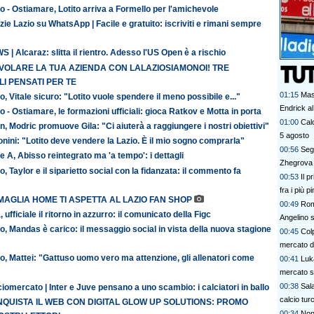
o - Ostiamare, Lotito arriva a Formello per l'amichevole
zie Lazio su WhatsApp | Facile e gratuito: iscriviti e rimani sempre
 | Alcaraz: slitta il rientro. Adesso l'US Open è a rischio
 VOLARE LA TUA AZIENDA CON LALAZIOSIAMONOI! TRE
I PENSATI PER TE
01:15
Mas
o, Vitale sicuro: "Lotito vuole spendere il meno possibile e..."
Endrick al
o - Ostiamare, le formazioni ufficiali: gioca Ratkov e Motta in porta
talenti. G
01:00
Calc
n, Modric promuove Gila: "Ci aiuterà a raggiungere i nostri obiettivi"
davvero
5 agosto
nini: "Lotito deve vendere la Lazio. È il mio sogno comprarla"
00:56
Segn
e A, Abisso reintegrato ma 'a tempo': i dettagli
Zhegrova 
o, Taylor e il siparietto social con la fidanzata: il commento fa
00:53
Il p
fra i più p
MAGLIA HOME TI ASPETTA AL LAZIO FAN SHOP
00:49
Rom
, ufficiale il ritorno in azzurro: il comunicato della Figc
Angelino s
o, Mandas è carico: il messaggio social in vista della nuova stagione
00:45
Colp
mercato 
o, Mattei: "Gattuso uomo vero ma attenzione, gli allenatori come
00:41
Luk
mercato s
00:38
Sala
iomercato | Inter e Juve pensano a uno scambio: i calciatori in ballo
calcio tur
QUISTA IL WEB CON DIGITAL GLOW UP SOLUTIONS: PROMO
00:34
Non 