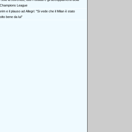
Champions League
im e il plauso ad Allegri: "Si vede che il Milan è stato
olto bene da lui"