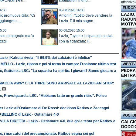
AMONOI! TRE...
spendere il meno...
offensivo 
EUROP
6:30
05.08.2026 16:00
LAZIO,
ic promuove Gila: "Ci
Antonini: "Lotito deve vendere la
RADUN
ggiungere i...
Lazio. È il mio sogno...
MOTIV
5:30
05.08.2026 15:00
isso reintegrato ma 'a
Lazio, Taylor e il siparietto social
ttagli
con la fidanzata: il...
azio | Kakuta rivela: "Il 99.9% dei calciatori è infelice"
WEBTV
ELLO - Lazio, riposo e poi si torna in campo: Frosinone ultimo test
PEDRAZ
o, Gattuso a LSC: "La squadra ha spirito. I giovani? Sanno giocare a
ENTRA
MAGLIA AWAY E LA THIRD SONO ARRIVATE AL LAZIO FAN SHOP:
E
o, Provstgaard a LSC: "Abbiamo fatto un grande ritiro". Poi su
er Lazio all’Ostiamare di De Rossi: decidono Ratkov e Zaccagni
TABELLINO di Lazio - Ostiamare 4-0
VOCI D
VI LA DIRETTA - Lazio - Ostiamare 4-0, due gol a testa per Ratkov e
CALCI
DODZI
o, i marcatori del precampionato: Ratkov segna sei gol