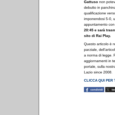
Gattuso
non poteva
debutto in panchina
qualificazione vers
imponendosi 5-0, u
appuntamento co
20:45 e sarà trasm
sito di Rai Play.
Questo articolo è r
parziale, dell’artic
a norma di legge. Pe
aggiornamenti in t
portale, sulla nostra
Lazio since 2008.
CLICCA QUI PER
condividi
tw