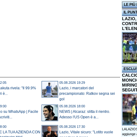
LE PIÙ
IL PUN
LAZIO,
CONTR
L'ELE
ESCLU
CALCI
MONCHI
2:05
05.08.2026 19:29
MIRINO
akuta rivela: "Il 99.9%
Lazio, i marcatori del
SEGUI
i è...
precampionato: Ratkov segna sei
gol
9:00
05.08.2026 18:00
io su WhatsApp | Facile
NEWS | Alcaraz: slitta il rientro.
criviti...
Adesso l'US Open è a...
8:00
05.08.2026 17:30
LALAZIOS
E LA TUA AZIENDA CON
Lazio, Vitale sicuro: "Lotito vuole
aggiunge a