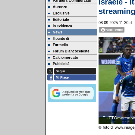
Israele - 
Partners Commerciali
Auronzo
streamin
Esclusive
Editoriale
08.09.2025 11:30
di
In evidenza
vedi letture
News
Il punto di
Formello
Forum Biancoceleste
Calciomercato
Pubblicità
Segui
Mi Piace
TUTTOmercato
© foto di www.image