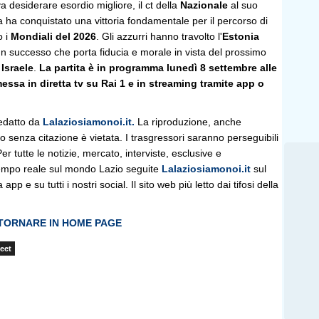
 desiderare esordio migliore, il ct della
Nazionale
al suo
 ha conquistato una vittoria fondamentale per il percorso di
o i
Mondiali del 2026
. Gli azzurri hanno travolto l'
Estonia
n successo che porta fiducia e morale in vista del prossimo
n
Israele
.
La partita è in programma lunedì 8 settembre alle
essa in diretta tv su Rai 1 e in streaming tramite app o
edatto da
Lalaziosiamonoi.it.
La riproduzione, anche
olo senza citazione è vietata. I trasgressori saranno perseguibili
r tutte le notizie, mercato, interviste, esclusive e
empo reale sul mondo Lazio seguite
Lalaziosiamonoi.it
sul
 app e su tutti i nostri social. Il sito web più letto dai tifosi della
 TORNARE IN HOME PAGE
eet