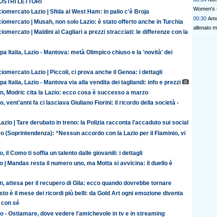
OSTRI LETTORI
Women's 
iomercato Lazio | Sfida al West Ham: in palio c'è Broja
00:30
Amor
iomercato | Musah, non solo Lazio: è stato offerto anche in Turchia
allenato m
iomercato | Maldini al Cagliari a prezzi stracciati: le differenze con la
a Italia, Lazio - Mantova: metà Olimpico chiuso e la 'novità' dei
iomercato Lazio | Piccoli, ci prova anche il Genoa: i dettagli
a Italia, Lazio - Mantova via alla vendita dei tagliandi: info e prezzi
an, Modric cita la Lazio: ecco cosa è successo a marzo
o, vent'anni fa ci lasciava Giuliano Fiorini: il ricordo della società -
azio | Tare derubato in treno: la Polizia racconta l'accaduto sui social
o (Soprintendenza): “Nessun accordo con la Lazio per il Flaminio, vi
o, il Como ti soffia un talento dalle giovanili: i dettagli
o | Mandas resta il numero uno, ma Motta si avvicina: il duello è
n, attesa per il recupero di Gila: ecco quando dovrebbe tornare
to è il mese dei ricordi più belli: da Gold Art ogni emozione diventa
 con sé
o - Ostiamare, dove vedere l'amichevole in tv e in streaming