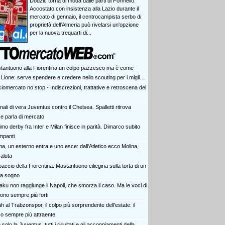
Dodzic torna di moda dalle parti di Formello.
Accostato con insistenza alla Lazio durante il
mercato di gennaio, il centrocampista serbo di
proprietà dell'Almeria può rivelarsi un'opzione
per la nuova trequarti di...
tantuono alla Fiorentina un colpo pazzesco ma è come
 Lione: serve spendere e credere nello scouting per i migliori
iovani italiani: attenzione perché qualcosa sta cambiando
iomercato no stop - Indiscrezioni, trattative e retroscena del
ali di vera Juventus contro il Chelsea. Spalletti ritrova
e parla di mercato
rimo derby fra Inter e Milan finisce in parità. Dimarco subito
impanti
a, un esterno entra e uno esce: dall'Atletico ecco Molina,
aluta
accio della Fiorentina: Mastantuono ciliegina sulla torta di un
da sogno
aku non raggiunge il Napoli, che smorza il caso. Ma le voci di
ono sempre più forti
h al Trabzonspor, il colpo più sorprendente dell'estate: il
co sempre più attraente
solo la Juventus, tutti i risultati e gli accoppiamenti della