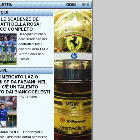
 LETTE:
OGGI
IERI
TO DI
 LE SCADENZE DEI
ATTI DELLA ROSA:
NCO COMPLETO
Di seguito l'elenco
delle scadenze dei
contratti di tutti i
giocatori della Lazio.
2027: Cancellieri,
Cataldi,...
SIVE
OMERCATO LAZIO |
 SFIDA FABIANI: NEL
 C'È UN TALENTO
TO DAI BIANCOCELESTI
ESCLUSIVA
IAMONOI.IT - L'Espanyol si
lla Lazio nella corsa all'esterno