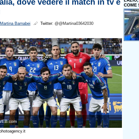
Italia, dove vedere il match in tv e
LAZIO
COME 
g
Martina Barnabei
Twitter:
@@Martina03642030
WEB.com
photoagency.it