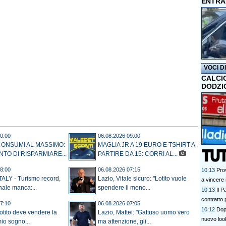
ENTRA
VOCI D
CALCI
DODZI
0:00
06.08.2026 09:00
CONSUMI AL MASSIMO:
MAGLIA JR A 19 EURO E TSHIRT A
NTO DI RISPARMIARE...
PARTIRE DA 15: CORRI AL...
8:00
06.08.2026 07:15
10:13
Prov
ALY - Turismo record,
Lazio, Vitale sicuro: "Lotito vuole
a vincere 
nale manca:...
spendere il meno...
10:13
Il 
contratto 
7:10
06.08.2026 07:05
10:12
Dop
Lotito deve vendere la
Lazio, Mattei: "Gattuso uomo vero
nuovo loo
mio sogno...
ma attenzione, gli...