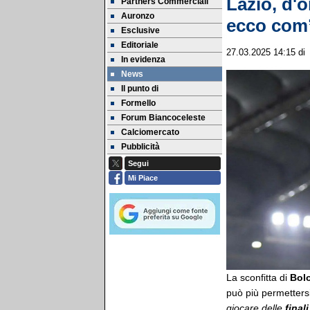
Lazio, d'o
Partners Commerciali
Auronzo
ecco com’
Esclusive
Editoriale
27.03.2025 14:15
d
In evidenza
News
Il punto di
Formello
Forum Biancoceleste
Calciomercato
Pubblicità
Segui
Mi Piace
La sconfitta di
Bol
può più permetters
giocare delle
finali