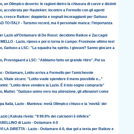
o, un Olimpico deserto: le ragioni dietro la chiusura di curve e distinti
o, accelerata per Hautekiet: incontro a Formello con gli agenti
o, cresce Ratkov: doppietta e segnali incoraggianti per Gattuso
D TO ITALY - Turismo record, ma il personale manca: l'importanza
er Lazio all’Ostiamare di De Rossi: decidono Ratkov e Zaccagni
ELLO - Lazio, riposo e poi si torna in campo: Frosinone ultimo test
o, Gattuso a LSC: "La squadra ha spirito. I giovani? Sanno giocare a
o, Provstgaard a LSC: "Abbiamo fatto un grande ritiro". Poi su
o - Ostiamare, Lotito arriva a Formello per l'amichevole
o, Vitale sicuro: "Lotito vuole spendere il meno possibile e..."
nini: "Lotito deve vendere la Lazio. È il mio sogno comprarla"
o, Mattei: "Gattuso uomo vero ma attenzione, gli allenatori come
a Italia, Lazio - Mantova: metà Olimpico chiuso e la 'novità' dei
azio | Kakuta rivela: "Il 99.9% dei calciatori è infelice"
TABELLINO di Lazio - Ostiamare 4-0
VI LA DIRETTA - Lazio - Ostiamare 4-0, due gol a testa per Ratkov e