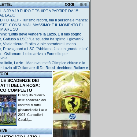
 LETTE:
OGGI
IERI
IA JR A 19 EURO E TSHIRT A PARTIRE DA 15:
AL LAZIO
 TO ITALY - Turismo record, ma il personale manca:
STO, CONSUMI AL MASSIMO: È IL MOMENTO DI
RMIARE SU
nini: "Lotito deve vendere la Lazio. È il mio sogno
o, Gattuso a LSC: "La squadra ha spirito. I giovani?
o, Vitale sicuro: "Lotito vuole spendere il meno
o, Provstgaard a LSC: "Abbiamo fatto un grande ritiro".
o - Ostiamare, Lotito arriva a Formello per
evole
a Italia, Lazio - Mantova: metà Olimpico chiuso e la
r Lazio all’Ostiamare di De Rossi: decidono Ratkov e
TO DI
 LE SCADENZE DEI
ATTI DELLA ROSA:
NCO COMPLETO
Di seguito l'elenco
delle scadenze dei
contratti di tutti i
giocatori della Lazio.
2027: Cancellieri,
Cataldi,...
SIVE