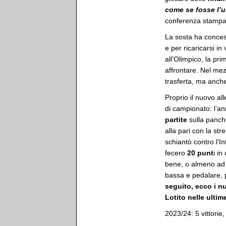
come se fosse l’u
conferenza stampa 
La sosta ha concesso
e per ricaricarsi in
all’Olimpico, la pri
affrontare. Nel mezz
trasferta, ma anche
Proprio il nuovo all
di campionato: l’an
partite
sulla panchin
alla pari con la s
schiantò contro l’In
fecero
20 punt
i in
bene, o almeno ad a
bassa e pedalare, p
seguito, ecco i nu
Lotito nelle ulti
2023/24: 5 vittorie,