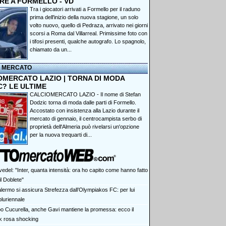
RE A FORMELLO - VD
Tra i giocatori arrivati a Formello per il raduno
prima dell'inizio della nuova stagione, un solo
volto nuovo, quello di Pedraza, arrivato nei giorni
scorsi a Roma dal Villarreal. Primissime foto con
i tifosi presenti, qualche autografo. Lo spagnolo,
chiamato da un...
I MERCATO
OMERCATO LAZIO | TORNA DI MODA
C? LE ULTIME
CALCIOMERCATO LAZIO - Il nome di Stefan
Dodzic torna di moda dalle parti di Formello.
Accostato con insistenza alla Lazio durante il
mercato di gennaio, il centrocampista serbo di
proprietà dell'Almeria può rivelarsi un'opzione
per la nuova trequarti di...
edel: "Inter, quanta intensità: ora ho capito come hanno fatto
il Doblete"
Palermo si assicura Strefezza dall’Olympiakos FC: per lui
pluriennale
o Cucurella, anche Gavi mantiene la promessa: ecco il
k rosa shocking