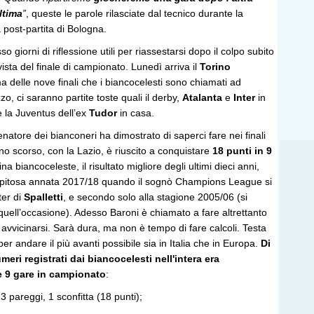
ltima
”
, queste le parole rilasciate dal tecnico durante la
post-partita di Bologna.
 giorni di riflessione utili per riassestarsi dopo il colpo subito
 vista del finale di campionato. Lunedì arriva il
Torino
ma delle nove finali che i biancocelesti sono chiamati ad
o, ci saranno partite toste quali il derby,
Atalanta
e
Inter
in
 la Juventus dell’ex
Tudor
in casa.
enatore dei bianconeri ha dimostrato di saperci fare nei finali
no scorso, con la Lazio, è riuscito a conquistare
18 punti in 9
a biancoceleste, il risultato migliore degli ultimi dieci anni,
trepitosa annata 2017/18 quando il sognò Champions League si
ter di
Spalletti
, e secondo solo alla stagione 2005/06 (si
 quell’occasione). Adesso Baroni è chiamato a fare altrettanto
vvicinarsi. Sarà dura, ma non è tempo di fare calcoli. Testa
er andare il più avanti possibile sia in Italia che in Europa.
Di
meri registrati dai biancocelesti nell'intera era
me 9 gare in campionato
:
 3 pareggi, 1 sconfitta (18 punti);