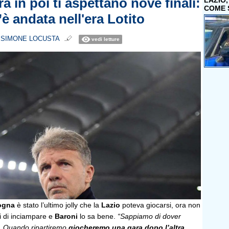
ra in poi ti aspettano nove finali:
LAZIO
COME 
è andata nell'era Lotito
i
SIMONE LOCUSTA
vedi letture
ogna
è stato l’ultimo jolly che la
Lazio
poteva giocarsi, ora non
i di inciampare e
Baroni
lo sa bene.
“Sappiamo di dover
. Quando ripartiremo
giocheremo una gara dopo l’altra