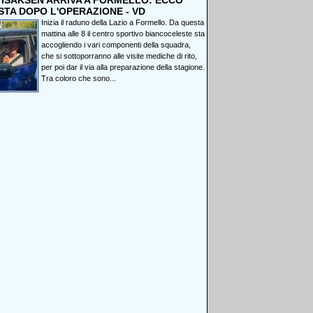
, ISAKSEN ARRIVA A FORMELLO: ECCO
STA DOPO L'OPERAZIONE - VD
Inizia il raduno della Lazio a Formello. Da questa
mattina alle 8 il centro sportivo biancoceleste sta
accogliendo i vari componenti della squadra,
che si sottoporranno alle visite mediche di rito,
per poi dar il via alla preparazione della stagione.
Tra coloro che sono...