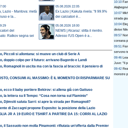
10:10
Fant
7:00
05.08.2026 22:05
Alajbegov
a, Lazio - Mantova: metà
Ex Lazio | Kakuta rivela: "Il 99.9%
10:07
Mkhi
uso e la...
dei calciatori è...
strada giu
10:04
Ele
9:29
05.08.2026 18:00
divise N
catori del
NEWS | Alcaraz: slitta il rientro.
09:57
Non
ato: Ratkov segna sei
Adesso l'US Open è a...
coreana p
09:51
Fior
servono te
o, Piccoli si allontana: si muove un club di Serie A
09:46
Lea
o, doppio colpo per il futuro: arrivano Bagordo e Landi
Juve: "Il 
o, Romagnoli in uscita ma con la fascia al braccio: il pensiero di
09:42
Real
monstre pe
STO, CONSUMI AL MASSIMO: È IL MOMENTO DI RISPARMIARE SU
o, ecco il baby portiere Bekirov: si allena già con Gattuso
o, la lettera su Il Tempo: “Cosa non torna sul Flaminio”
o, Djimsiti saluta Sarri: si apre la strada per Romagnoli?
ente di Zaccagni propone Esposito: la posizione della Lazio
LIA JR A 19 EURO E TSHIRT A PARTIRE DA 15: CORRI AL LAZIO
o, il Sassuolo non molla Pinamonti: rifiutata un’offerta dalla Premier