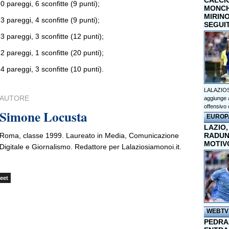
CALCI
 0 pareggi, 6 sconfitte (9 punti);
MONCHI
MIRINO
 3 pareggi, 4 sconfitte (9 punti);
SEGUI
 3 pareggi, 3 sconfitte (12 punti);
 2 pareggi, 1 sconfitte (20 punti);
 4 pareggi, 3 sconfitte (10 punti).
LALAZIOS
AUTORE
aggiunge a
offensivo 
Simone Locusta
EUROP
LAZIO,
Roma, classe 1999. Laureato in Media, Comunicazione
RADUN
MOTIV
Digitale e Giornalismo. Redattore per Lalaziosiamonoi.it.
eet
WEBTV
PEDRAZ