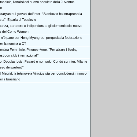
acalcio, l'analisi del nuovo acquisto della Juventus
ic
taryan sui giovani dell'Inter: "Stankovic ha intrapreso la
sta". E parla di Topalovic
ganza, carattere e indipendenza: gli elementi delle nuove
ike del Como Women
 c'è pace per Hong Myung-bo: perquisita la federazione
er la nomina a CT
entina Femminile, Pinones-Arce: "Per alzare il livello,
st con club internazionali"
o, Douglas Luiz, Pavard e non solo. Condò su Inter, Milan e
peso dei partenti"
 Madrid, la telenovela Vinicius sta per concludersi: rinnovo
r il brasiliano