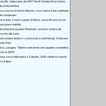
noLeffe, l'attaccante del 2007 Nicolò Gamba firma il primo
da professionista
ce a caccia di esterni offensivi, cosa manca a due settimane
o del campionato
io in lutto, è morto il padre di Messi: aveva 68 anni ed era
 una grave malattia
te prossima squadra Pinamonti: cessione sempre più
 occhio alla Lazio
ard sempre titolare e convincente in amichevole: il francese
etta l'Inter
ova, Lasagna: "Stiamo costruendo una squadra competitiva.
cora al 100%"
Genoa cerca l'alternativa a Colombo, DDR chiede tre innesti:
 ai liguri