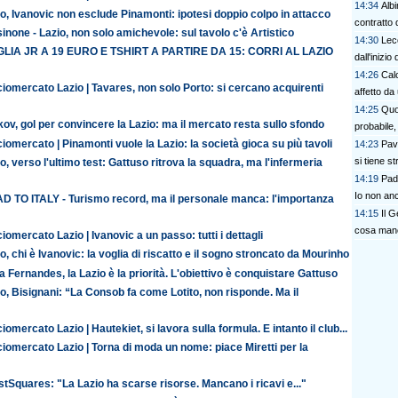
14:34
Albi
o, Ivanovic non esclude Pinamonti: ipotesi doppio colpo in attacco
contratto 
inone - Lazio, non solo amichevole: sul tavolo c'è Artistico
14:30
Lec
LIA JR A 19 EURO E TSHIRT A PARTIRE DA 15: CORRI AL LAZIO
dall'inizi
14:26
Calc
iomercato Lazio | Tavares, non solo Porto: si cercano acquirenti
affetto da
14:25
Quo
ov, gol per convincere la Lazio: ma il mercato resta sullo sfondo
probabile,
iomercato | Pinamonti vuole la Lazio: la società gioca su più tavoli
14:23
Pav
si tiene str
o, verso l'ultimo test: Gattuso ritrova la squadra, ma l'infermeria
14:19
Pad
Io non an
D TO ITALY - Turismo record, ma il personale manca: l'importanza
14:15
Il 
cosa manca
iomercato Lazio | Ivanovic a un passo: tutti i dettagli
o, chi è Ivanovic: la voglia di riscatto e il sogno stroncato da Mourinho
 Fernandes, la Lazio è la priorità. L'obiettivo è conquistare Gattuso
o, Bisignani: “La Consob fa come Lotito, non risponde. Ma il
iomercato Lazio | Hautekiet, si lavora sulla formula. E intanto il club...
iomercato Lazio | Torna di moda un nome: piace Miretti per la
tSquares: "La Lazio ha scarse risorse. Mancano i ricavi e..."