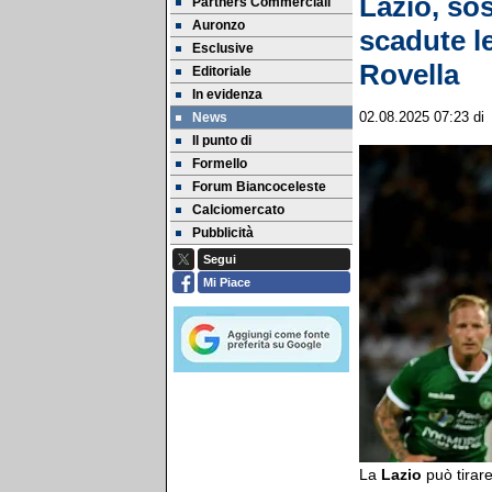
Lazio, sos
Partners Commerciali
Auronzo
scadute l
Esclusive
Rovella
Editoriale
In evidenza
News
02.08.2025 07:23
d
Il punto di
Formello
Forum Biancoceleste
Calciomercato
Pubblicità
Segui
Mi Piace
La
Lazio
può tirare