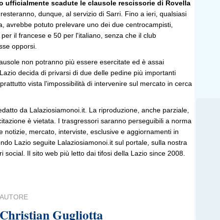
 ufficialmente scadute le clausole rescissorie di Rovella
 resteranno, dunque, al servizio di Sarri. Fino a ieri, qualsiasi
a, avrebbe potuto prelevare uno dei due centrocampisti,
er il francese e 50 per l'italiano, senza che il club
sse opporsi.
lausole non potranno più essere esercitate ed è assai
Lazio decida di privarsi di due delle pedine più importanti
prattutto vista l'impossibilità di intervenire sul mercato in cerca
edatto da Lalaziosiamonoi.it. La riproduzione, anche parziale,
 citazione è vietata. I trasgressori saranno perseguibili a norma
le notizie, mercato, interviste, esclusive e aggiornamenti in
do Lazio seguite Lalaziosiamonoi.it sul portale, sulla nostra
ri social. Il sito web più letto dai tifosi della Lazio since 2008.
AUTORE
Christian Gugliotta