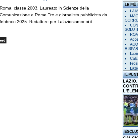
LE PIÙ
Roma, classe 2003. Laureato in Scienze della
LA 
Comunicazione a Roma Tre e giornalista pubblicista da
MAGL
CORRI 
febbraio 2025. Redattore per Lalaziosiamonoi.it.
CON
SOLUT
ROAD
Agost
eet
AGO
RISPA
Lazio
Calci
Frosi
Lazi
IL PUN
LAZIO,
CONTR
L'ELE
ESCLU