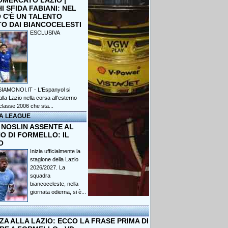
OMERCATO LAZIO |
 SFIDA FABIANI: NEL
 C'È UN TALENTO
TO DAI BIANCOCELESTI
ESCLUSIVA
IAMONOI.IT - L'Espanyol si
lla Lazio nella corsa all'esterno
classe 2006 che sta...
A LEAGUE
 NOSLIN ASSENTE AL
O DI FORMELLO: IL
O
Inizia ufficialmente la
stagione della Lazio
2026/2027. La
squadra
biancoceleste, nella
giornata odierna, si è...
A ALLA LAZIO: ECCO LA FRASE PRIMA DI