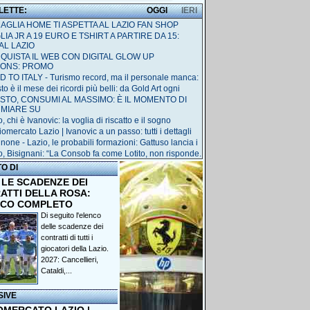
 LETTE:
OGGI
IERI
MAGLIA HOME TI ASPETTA AL LAZIO FAN SHOP
IA JR A 19 EURO E TSHIRT A PARTIRE DA 15:
AL LAZIO
QUISTA IL WEB CON DIGITAL GLOW UP
IONS: PROMO
 TO ITALY - Turismo record, ma il personale manca:
o è il mese dei ricordi più belli: da Gold Art ogni
STO, CONSUMI AL MASSIMO: È IL MOMENTO DI
RMIARE SU
, chi è Ivanovic: la voglia di riscatto e il sogno
omercato Lazio | Ivanovic a un passo: tutti i dettagli
none - Lazio, le probabili formazioni: Gattuso lancia i
o, Bisignani: “La Consob fa come Lotito, non risponde.
TO DI
 LE SCADENZE DEI
ATTI DELLA ROSA:
NCO COMPLETO
Di seguito l'elenco
delle scadenze dei
contratti di tutti i
giocatori della Lazio.
2027: Cancellieri,
Cataldi,...
SIVE