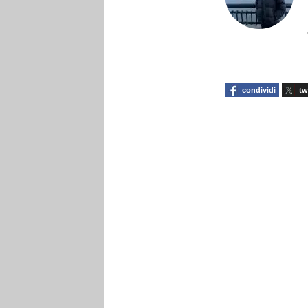
condividi
tw