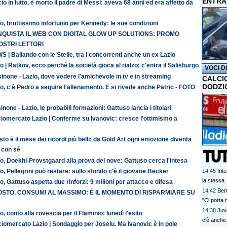
ENTRA
io in lutto, è morto il padre di Messi: aveva 68 anni ed era affetto da
o, bruttissimo infortunio per Kennedy: le sue condizioni
QUISTA IL WEB CON DIGITAL GLOW UP SOLUTIONS: PROMO
OSTRI LETTORI
 | Ballando con le Stelle, tra i concorrenti anche un ex Lazio
o | Ratkov, ecco perché la società gioca al rialzo: c'entra il Salisburgo
VOCI D
inone - Lazio, dove vedere l'amichevole in tv e in streaming
CALCI
DODZI
o, c'è Pedro a seguire l'allenamento. E si rivede anche Patric - FOTO
inone - Lazio, le probabili formazioni: Gattuso lancia i titolari
iomercato Lazio | Conferme su Ivanovic: cresce l'ottimismo a
to è il mese dei ricordi più belli: da Gold Art ogni emozione diventa
 con sé
o, Doekhi-Provstgaard alla prova del nove: Gattuso cerca l'intesa
o, Pellegrini può restare: sullo sfondo c'è il giovane Becker
14:45
Inte
la stessa
o, Gattuso aspetta due rinforzi: 9 milioni per attacco e difesa
14:42
Ber
STO, CONSUMI AL MASSIMO: È IL MOMENTO DI RISPARMIARE SU
"Ci porta 
14:38
Juv
o, conto alla rovescia per il Flaminio: lunedì l'esito
c'è anche 
iomercato Lazio | Sondaggio per Joselu. Ma Ivanovic è in pole