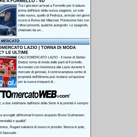
RE A FORMELLO - VD
Tra i giocatori arrivati a Formello per il raduno
prima dell'inizio della nuova stagione, un solo
volto nuovo, quello di Pedraza, arrivato nei giorni
scorsi a Roma dal Villarreal. Primissime foto con
i tifosi presenti, qualche autografo. Lo spagnolo,
chiamato da un...
I MERCATO
OMERCATO LAZIO | TORNA DI MODA
C? LE ULTIME
CALCIOMERCATO LAZIO - Il nome di Stefan
Dodzic torna di moda dalle parti di Formello.
Accostato con insistenza alla Lazio durante il
mercato di gennaio, il centrocampista serbo di
proprietà dell'Almeria può rivelarsi un'opzione
per la nuova trequarti di...
r, a due settimane dall'inizio della Serie A la priorità è sempre
ta accoglie all'Arsenal il nuovo acquisto Bruno Guimaraes:
mentalità e qualità"
entus, Rugani saluterà di nuovo in prestito: Monza in pole,
il Sassuolo