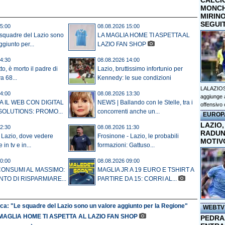
CALCI
MONCHI
MIRINO
SEGUI
5:00
08.08.2026 15:00
 squadre del Lazio sono
LA MAGLIA HOME TI ASPETTA AL
giunto per...
LAZIO FAN SHOP
4:30
08.08.2026 14:00
tto, è morto il padre di
Lazio, bruttissimo infortunio per
a 68...
Kennedy: le sue condizioni
LALAZIOS
4:00
08.08.2026 13:30
aggiunge a
 IL WEB CON DIGITAL
NEWS | Ballando con le Stelle, tra i
offensivo 
OLUTIONS: PROMO...
concorrenti anche un...
EUROP
LAZIO,
2:30
08.08.2026 11:30
RADUN
 Lazio, dove vedere
Frosinone - Lazio, le probabili
MOTIV
in tv e in...
formazioni: Gattuso...
0:00
08.08.2026 09:00
CONSUMI AL MASSIMO:
MAGLIA JR A 19 EURO E TSHIRT A
NTO DI RISPARMIARE...
PARTIRE DA 15: CORRI AL...
ca: "Le squadre del Lazio sono un valore aggiunto per la Regione"
WEBTV
MAGLIA HOME TI ASPETTA AL LAZIO FAN SHOP
PEDRAZ