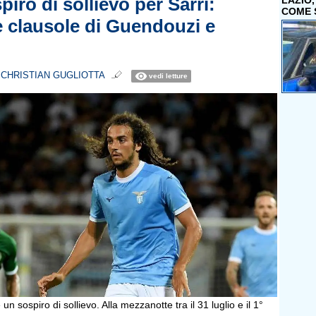
piro di sollievo per Sarri:
LAZIO
COME 
e clausole di Guendouzi e
i
CHRISTIAN GUGLIOTTA
vedi letture
 un sospiro di sollievo. Alla mezzanotte tra il 31 luglio e il 1°