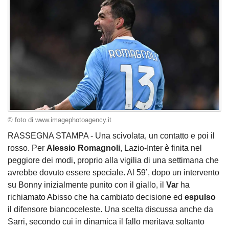
© foto di www.imagephotoagency.it
RASSEGNA STAMPA - Una scivolata, un contatto e poi il
rosso. Per
Alessio Romagnoli
, Lazio-Inter è finita nel
peggiore dei modi, proprio alla vigilia di una settimana che
avrebbe dovuto essere speciale. Al 59’, dopo un intervento
su Bonny inizialmente punito con il giallo, il
Va
r ha
richiamato Abisso che ha cambiato decisione ed
espulso
il difensore biancoceleste. Una scelta discussa anche da
Sarri, secondo cui in dinamica il fallo meritava soltanto