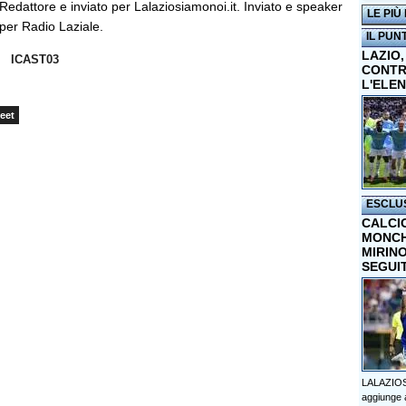
Redattore e inviato per Lalaziosiamonoi.it. Inviato e speaker
LE PIÙ
per Radio Laziale.
IL PUN
LAZIO,
ICAST03
CONTR
L'ELE
eet
ESCLU
CALCI
MONCHI
MIRINO
SEGUI
LALAZIOS
aggiunge a