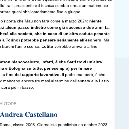
lo tra il presidente e il tecnico sembra ormai un matrimonio
portare quasi obbligatoriamente fino a giugno.
ano riporta che Mau non farà come a marzo 2024:
niente
arà alcun passo indietro come già successo due anni fa.
herà alla società, che in caso di un'altra caduta pesante
a a Torino) potrebbe pensare seriamente all'esonero.
Ma
 Baroni l'anno scorso,
Lotito
vorrebbe arrivare a fine
tron biancoceleste, infatti, è che Sarri trovi un'altra
na e Bologna su tutte, per esempio) per firmare
a fine del rapporto lavorativo.
Il problema, però, è che
: mancano ancora tre mesi al termine dell'annata e la Lazio
ancora più in basso.
AUTORE
Andrea Castellano
Roma, classe 2003. Giornalista pubblicista da ottobre 2023.