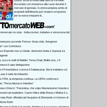
Dodzic torna di moda dalle parti di Formello.
Accostato con insistenza alla Lazio durante il
mercato di gennaio, il centrocampista serbo di
proprietà dell'Almeria può rivelarsi un'opzione
per la nuova trequarti di...
iomercato no stop - Indiscrezioni, trattative e retroscena del
tantuono accende Firenze: festa viola. Antognoni
lito” con Commisso
aso Esposito non si chiude: durissimo botta e risposta tra
 agente
ia, ecco lo staff di Maldini. Torna Oriali, Bollini vice, c’è
manca il capo delegazione
 il Fenerbahce ci prova il Galatasaray. Ma la trattativa col
Leao è tutta da imbastire
s FIFA, la tempesta continua. La UEFA conferma il
io: “Persa fiducia in Infantino”
tavo Ghezzi: “Fiorentina, che colpo Mastantuono! Aranda e
rossimi ad esplodere. Castro felice della Roma e Molina è un
nata Real: ufficializzati l'acquisto di Diomande e il rinnovo di
 Sfuma Rodri
olpo per la Serie A è servito: Strefezza è un nuovo calciatore