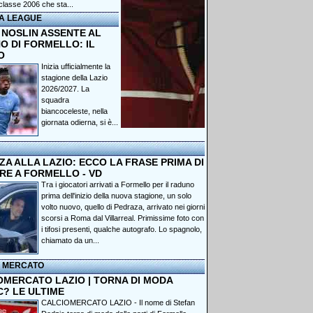
classe 2006 che sta...
A LEAGUE
 NOSLIN ASSENTE AL
O DI FORMELLO: IL
O
Inizia ufficialmente la
stagione della Lazio
2026/2027. La
squadra
biancoceleste, nella
giornata odierna, si è...
A ALLA LAZIO: ECCO LA FRASE PRIMA DI
RE A FORMELLO - VD
Tra i giocatori arrivati a Formello per il raduno
prima dell'inizio della nuova stagione, un solo
volto nuovo, quello di Pedraza, arrivato nei giorni
scorsi a Roma dal Villarreal. Primissime foto con
i tifosi presenti, qualche autografo. Lo spagnolo,
chiamato da un...
I MERCATO
OMERCATO LAZIO | TORNA DI MODA
C? LE ULTIME
CALCIOMERCATO LAZIO - Il nome di Stefan