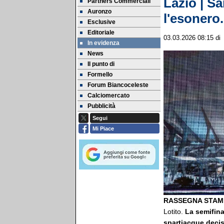
Lazio | Sa
Partners Commerciali
Auronzo
l'esonero.
Esclusive
Editoriale
03.03.2026 08:15
di
In evidenza
News
Il punto di
Formello
Forum Biancoceleste
Calciomercato
Pubblicità
Segui
Mi Piace
RASSEGNA STAMP
Lotito.
La semifina
spartiacque decisi