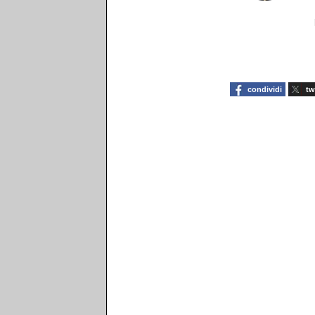
condividi
tw