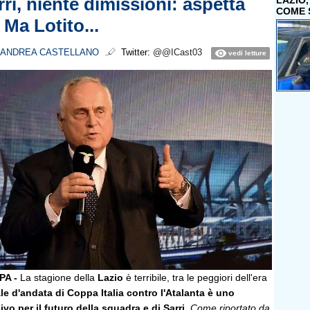
rri, niente dimissioni: aspetta
LAZIO
COME 
 Ma Lotito...
ANDREA CASTELLANO
Twitter:
@@ICast03
vedi letture
A -
La stagione della
Lazio
è terribile, tra le peggiori dell'era
le d'andata di Coppa Italia contro l'Atalanta è uno
vo per il futuro della squadra e di Sarri.
Come riportato da