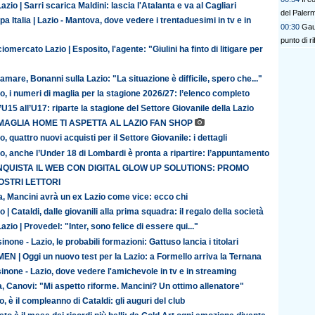
azio | Sarri scarica Maldini: lascia l'Atalanta e va al Cagliari
del Paler
a Italia | Lazio - Mantova, dove vedere i trentaduesimi in tv e in
00:30
Gaut
punto di r
iomercato Lazio | Esposito, l'agente: "Giulini ha finto di litigare per
amare, Bonanni sulla Lazio: "La situazione è difficile, spero che..."
o, i numeri di maglia per la stagione 2026/27: l’elenco completo
’U15 all’U17: riparte la stagione del Settore Giovanile della Lazio
MAGLIA HOME TI ASPETTA AL LAZIO FAN SHOP
o, quattro nuovi acquisti per il Settore Giovanile: i dettagli
o, anche l’Under 18 di Lombardi è pronta a ripartire: l’appuntamento
QUISTA IL WEB CON DIGITAL GLOW UP SOLUTIONS: PROMO
OSTRI LETTORI
ia, Mancini avrà un ex Lazio come vice: ecco chi
o | Cataldi, dalle giovanili alla prima squadra: il regalo della società
azio | Provedel: "Inter, sono felice di essere qui..."
inone - Lazio, le probabili formazioni: Gattuso lancia i titolari
N | Oggi un nuovo test per la Lazio: a Formello arriva la Ternana
inone - Lazio, dove vedere l'amichevole in tv e in streaming
ia, Canovi: "Mi aspetto riforme. Mancini? Un ottimo allenatore"
o, è il compleanno di Cataldi: gli auguri del club