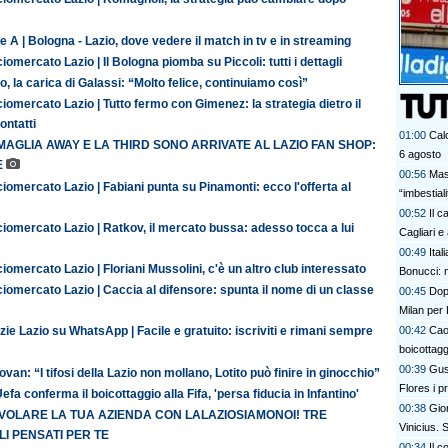
e A | Bologna - Lazio, dove vedere il match in tv e in streaming
iomercato Lazio | Il Bologna piomba su Piccoli: tutti i dettagli
o, la carica di Galassi: “Molto felice, continuiamo così”
iomercato Lazio | Tutto fermo con Gimenez: la strategia dietro il
contatti
01:00
Calc
MAGLIA AWAY E LA THIRD SONO ARRIVATE AL LAZIO FAN SHOP:
6 agosto
E
00:56
Mas
iomercato Lazio | Fabiani punta su Pinamonti: ecco l'offerta al
“imbestia
00:52
Il c
iomercato Lazio | Ratkov, il mercato bussa: adesso tocca a lui
Cagliari e
00:49
Ital
iomercato Lazio | Floriani Mussolini, c'è un altro club interessato
Bonucci: 
iomercato Lazio | Caccia al difensore: spunta il nome di un classe
00:45
Dopo
Milan per 
00:42
Cao
zie Lazio su WhatsApp | Facile e gratuito: iscriviti e rimani sempre
boicottagg
00:39
Gus
van: “I tifosi della Lazio non mollano, Lotito può finire in ginocchio”
Flores i p
efa conferma il boicottaggio alla Fifa, 'persa fiducia in Infantino'
bel colpo”
00:38
Gior
 VOLARE LA TUA AZIENDA CON LALAZIOSIAMONOI! TRE
Vinicius.
I PENSATI PER TE
00:34
Il c