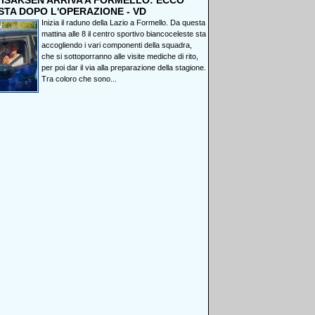
, ISAKSEN ARRIVA A FORMELLO: ECCO
STA DOPO L'OPERAZIONE - VD
Inizia il raduno della Lazio a Formello. Da questa
mattina alle 8 il centro sportivo biancoceleste sta
accogliendo i vari componenti della squadra,
che si sottoporranno alle visite mediche di rito,
per poi dar il via alla preparazione della stagione.
Tra coloro che sono...