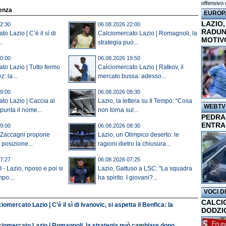
offensivo 
denza
EUROP
LAZIO,
2:30
06.08.2026 22:00
RADUN
o Lazio | C’è il sì di
Calciomercato Lazio | Romagnoli, la
MOTIV
..
strategia può...
0:00
06.08.2026 19:50
to Lazio | Tutto fermo
Calciomercato Lazio | Ratkov, il
: la...
mercato bussa: adesso...
9:00
06.08.2026 09:30
to Lazio | Caccia al
Lazio, la lettera su Il Tempo: “Cosa
WEBTV
punta il nome...
non torna sul...
PEDRAZ
ENTRA
9:00
06.08.2026 08:30
i Zaccagni propone
Lazio, un Olimpico deserto: le
 posizione...
ragioni dietro la chiusura...
7:27
06.08.2026 07:25
Lazio, riposo e poi si
Lazio, Gattuso a LSC: "La squadra
po:...
ha spirito. I giovani?...
VOCI D
CALCI
iomercato Lazio | C’è il sì di Ivanovic, si aspetta il Benfica: la
DODZI
ciomercato Lazio | Romagnoli, la strategia può cambiare dopo