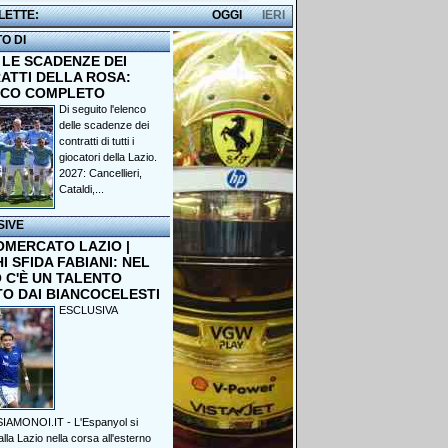
 LETTE:
OGGI
IERI
TO DI
 LE SCADENZE DEI
ATTI DELLA ROSA:
NCO COMPLETO
Di seguito l'elenco
delle scadenze dei
contratti di tutti i
giocatori della Lazio.
2027: Cancellieri,
Cataldi,...
SIVE
OMERCATO LAZIO |
 SFIDA FABIANI: NEL
 C'È UN TALENTO
TO DAI BIANCOCELESTI
ESCLUSIVA
IAMONOI.IT - L'Espanyol si
lla Lazio nella corsa all'esterno