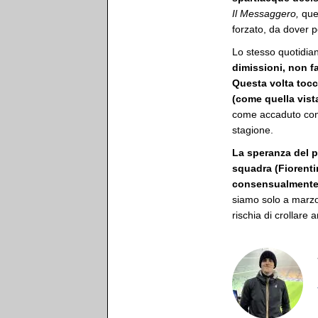
Il Messaggero,
quel
forzato, da dover 
Lo stesso quotidi
dimissioni, non f
Questa volta tocc
(come quella vist
come accaduto con
stagione.
La speranza del pa
squadra (Fiorenti
consensualmente l
siamo solo a marzo
rischia di crollare 