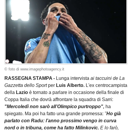
© foto di www.imagephotoagency.it
RASSEGNA STAMPA -
Lunga intervista
ai taccuini de La
Gazzetta dello Sport
per
Luis
Alberto.
L'ex centrocampista
della
Lazio
è tornato a parlare in occasione della finale di
Coppa Italia che dovrà affrontare la squadra di Sarri:
"Mercoledì non sarò all’Olimpico purtroppo",
ha
spiegato. Ma poi ha fatto una grande promessa:
"
Ho già
parlato con Radu: l’anno prossimo vengo in curva
nord o in tribuna, come ha fatto Milinkovic.
E lo farò,