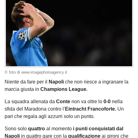
© foto di www.imagephotoagency.it
Niente da fare per il
Napoli
che non riesce a ingranare la
marcia giusta in
Champions League.
La squadra allenata da
Conte
non va oltre lo
0-0
nella
sfida del Maradona contro l’
Eintracht Francoforte.
Un
pari
che regala agli azzurri solo un punto.
Sono solo
quattro
al momento
i punti conquistati dal
Napoli
in quattro gare con la
qualificazione
ai gironi che