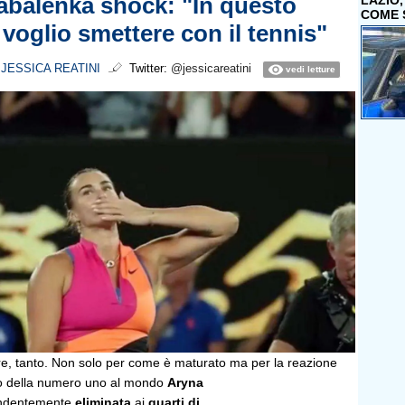
balenka shock: "In questo
LAZIO
COME 
oglio smettere con il tennis"
i
JESSICA REATINI
Twitter:
@jessicareatini
vedi letture
e, tanto. Non solo per come è maturato ma per la reazione
mo della numero uno al mondo
Aryna
ndentemente
eliminata
ai
quarti di