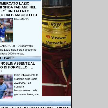
OMERCATO LAZIO |
 SFIDA FABIANI: NEL
 C'È UN TALENTO
TO DAI BIANCOCELESTI
ESCLUSIVA
IAMONOI.IT - L'Espanyol si
lla Lazio nella corsa all'esterno
classe 2006 che sta...
A LEAGUE
 NOSLIN ASSENTE AL
O DI FORMELLO: IL
O
Inizia ufficialmente la
stagione della Lazio
2026/2027. La
squadra
biancoceleste, nella
giornata odierna, si è...