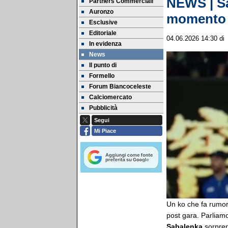
NEWS | Sa
Partners Commerciali
Auronzo
momento v
Esclusive
Editoriale
04.06.2026 14:30
d
In evidenza
News
Il punto di
Formello
Forum Biancoceleste
Calciomercato
Pubblicità
Segui
Mi Piace
Un ko che fa rumor
post gara. Parlia
Sabalenka
sorpre