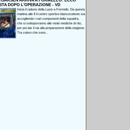
, ISAKSEN ARRIVA A FORMELLO: ECCO
STA DOPO L'OPERAZIONE - VD
Inizia il raduno della Lazio a Formello. Da questa
mattina alle 8 il centro sportivo biancoceleste sta
accogliendo i vari componenti della squadra,
che si sottoporranno alle visite mediche di rito,
per poi dar il via alla preparazione della stagione.
Tra coloro che sono...