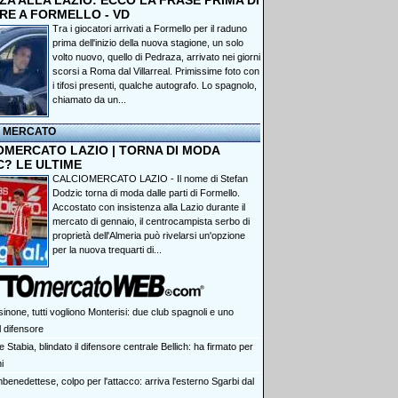
A ALLA LAZIO: ECCO LA FRASE PRIMA DI
RE A FORMELLO - VD
Tra i giocatori arrivati a Formello per il raduno
prima dell'inizio della nuova stagione, un solo
volto nuovo, quello di Pedraza, arrivato nei giorni
scorsi a Roma dal Villarreal. Primissime foto con
i tifosi presenti, qualche autografo. Lo spagnolo,
chiamato da un...
I MERCATO
OMERCATO LAZIO | TORNA DI MODA
C? LE ULTIME
CALCIOMERCATO LAZIO - Il nome di Stefan
Dodzic torna di moda dalle parti di Formello.
Accostato con insistenza alla Lazio durante il
mercato di gennaio, il centrocampista serbo di
proprietà dell'Almeria può rivelarsi un'opzione
per la nuova trequarti di...
inone, tutti vogliono Monterisi: due club spagnoli e uno
l difensore
 Stabia, blindato il difensore centrale Bellich: ha firmato per
i
benedettese, colpo per l'attacco: arriva l'esterno Sgarbi dal