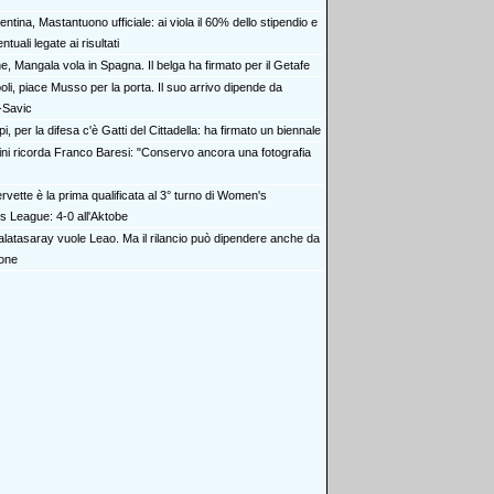
entina, Mastantuono ufficiale: ai viola il 60% dello stipendio e
ntuali legate ai risultati
e, Mangala vola in Spagna. Il belga ha firmato per il Getafe
li, piace Musso per la porta. Il suo arrivo dipende da
-Savic
i, per la difesa c'è Gatti del Cittadella: ha firmato un biennale
ini ricorda Franco Baresi: "Conservo ancora una fotografia
ervette è la prima qualificata al 3° turno di Women's
 League: 4-0 all'Aktobe
Galatasaray vuole Leao. Ma il rilancio può dipendere anche da
one