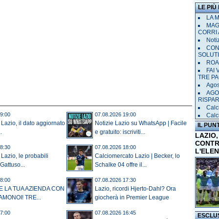
LE PIÙ
LA 
MAGL
CORRI 
Notiz
CON
SOLUT
ROAD
FAI
TRE P
Agost
AGO
RISPA
Calci
9:00
07.08.2026 19:00
Calc
 Lazio, il dato aggiornato
Notizie Lazio su WhatsApp | Facile
IL PUN
.
e gratuito: iscriviti...
LAZIO,
CONTR
8:30
07.08.2026 18:00
L'ELE
Lazio, le probabili
Calciomercato Lazio | Becker, lo
Gattuso...
Schalke 04 offre il...
8:00
07.08.2026 17:30
E LA TUA AZIENDA CON
Lazio, ricordi Hjerto-Dahl? Ora
AMONOI! TRE...
giocherà in Premier League
7:00
07.08.2026 16:45
ESCLU