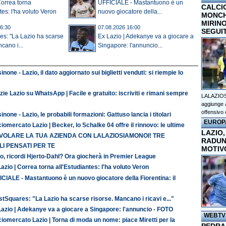
Correa torna
UFFICIALE - Mastantuono è un
CALCI
tes: l'ha voluto Veron
nuovo giocatore della...
MONCHI
MIRINO
6:30
07.08.2026 16:00
SEGUI
s: "La Lazio ha scarse
Ex Lazio | Adekanye va a giocare a
cano i...
Singapore: l'annuncio...
inone - Lazio, il dato aggiornato sui biglietti venduti: si riempie lo
zie Lazio su WhatsApp | Facile e gratuito: iscriviti e rimani sempre
LALAZIOS
aggiunge a
offensivo 
inone - Lazio, le probabili formazioni: Gattuso lancia i titolari
EUROP
iomercato Lazio | Becker, lo Schalke 04 offre il rinnovo: le ultime
LAZIO,
 VOLARE LA TUA AZIENDA CON LALAZIOSIAMONOI! TRE
RADUN
I PENSATI PER TE
MOTIV
o, ricordi Hjerto-Dahl? Ora giocherà in Premier League
azio | Correa torna all'Estudiantes: l'ha voluto Veron
CIALE - Mastantuono è un nuovo giocatore della Fiorentina: il
tSquares: "La Lazio ha scarse risorse. Mancano i ricavi e..."
Lazio | Adekanye va a giocare a Singapore: l'annuncio - FOTO
WEBTV
iomercato Lazio | Torna di moda un nome: piace Miretti per la