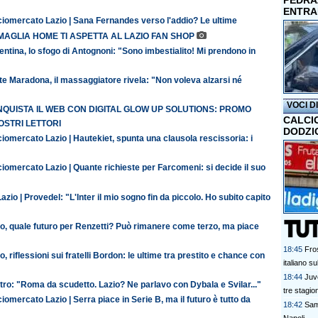
PEDRAZ
ENTRA
ciomercato Lazio | Sana Fernandes verso l'addio? Le ultime
MAGLIA HOME TI ASPETTA AL LAZIO FAN SHOP
entina, lo sfogo di Antognoni: "Sono imbestialito! Mi prendono in
te Maradona, il massaggiatore rivela: "Non voleva alzarsi né
VOCI D
QUISTA IL WEB CON DIGITAL GLOW UP SOLUTIONS: PROMO
CALCI
OSTRI LETTORI
DODZI
iomercato Lazio | Hautekiet, spunta una clausola rescissoria: i
iomercato Lazio | Quante richieste per Farcomeni: si decide il suo
azio | Provedel: "L'Inter il mio sogno fin da piccolo. Ho subito capito
io, quale futuro per Renzetti? Può rimanere come terzo, ma piace
18:45
Fros
o, riflessioni sui fratelli Bordon: le ultime tra prestito e chance con
italiano su
18:44
Juve
ro: "Roma da scudetto. Lazio? Ne parlavo con Dybala e Svilar..."
tre stagion
iomercato Lazio | Serra piace in Serie B, ma il futuro è tutto da
18:42
Sam