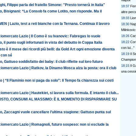
Napoli
ghi, Filippo parla del fratello Simone: "Presto tornerà in Italia"
18:37
Fior
o, Bisignani: “La Consob fa come Lotito, non risponde. Ma il
altre perce
18:33
Lion
N | Lazio, test a reti bianche con la Ternana. Continua il lavoro
18:30
Napo
Milinkovic
18:26
Carp
iomercato Lazio | Il Como è su Ivanovic: Fabregas lo vuole
18:22
Cor
o, il punto sugli infortunati in vista del debutto in Coppa Italia
con lui..."
to è il mese dei ricordi più belli: da Gold Art ogni emozione diventa
18:19
Il S
 con sé
Champions
o, Gattuso soddisfatto dei baby: il club riflette sul loro futuro
18:15
Il 
iomercato Lazio | Ratkov, la Dinamo Mosca alza la posta: ora il club
una cessi
o | “Il Flaminio non si paga da solo”: Il Tempo fa chiarezza sui costi
iomercato Lazio | Hautekiet, si lavora sulla formula. E intanto il club...
STO, CONSUMI AL MASSIMO: È IL MOMENTO DI RISPARMIARE SU
o, Zaccagni vuole cancellare l’ultima stagione: Gattuso punta sul
ciomercato Lazio | Romagnoli, futuro sospeso: non si esclude la