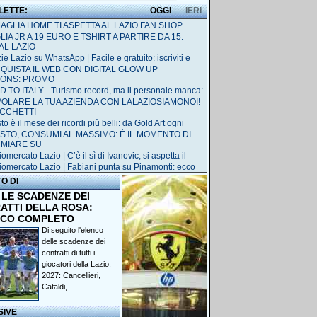
 LETTE:
OGGI
IERI
MAGLIA HOME TI ASPETTA AL LAZIO FAN SHOP
IA JR A 19 EURO E TSHIRT A PARTIRE DA 15:
AL LAZIO
ie Lazio su WhatsApp | Facile e gratuito: iscriviti e
QUISTA IL WEB CON DIGITAL GLOW UP
IONS: PROMO
 TO ITALY - Turismo record, ma il personale manca:
 VOLARE LA TUA AZIENDA CON LALAZIOSIAMONOI!
ACCHETTI
o è il mese dei ricordi più belli: da Gold Art ogni
STO, CONSUMI AL MASSIMO: È IL MOMENTO DI
RMIARE SU
omercato Lazio | C’è il sì di Ivanovic, si aspetta il
iomercato Lazio | Fabiani punta su Pinamonti: ecco
TO DI
 LE SCADENZE DEI
ATTI DELLA ROSA:
NCO COMPLETO
Di seguito l'elenco
delle scadenze dei
contratti di tutti i
giocatori della Lazio.
2027: Cancellieri,
Cataldi,...
SIVE