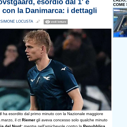
ovstgaard, esordio dal 1' e
LAZIO
COME 
 con la Danimarca: i dettagli
i
SIMONE LOCUSTA
vedi letture
d
ha esordito dal primo minuto con la Nazionale maggiore
A marzo, il ct
Riemer
gli aveva concesso solo qualche minuto
a del Nord;
mentre nell'amichevole contro la
Repubblica