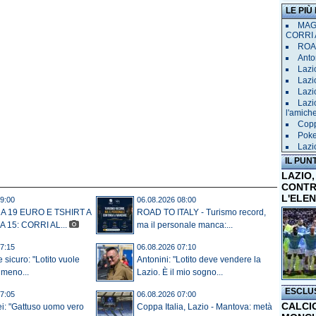
LE PIÙ
MAGL
CORRI 
ROAD
Anto
Lazi
Lazi
Lazi
Lazi
l'amich
Copp
Poke
Lazi
IL PUN
LAZIO,
CONTR
L'ELE
9:00
06.08.2026 08:00
 A 19 EURO E TSHIRT A
ROAD TO ITALY - Turismo record,
 15: CORRI AL...
ma il personale manca:...
7:15
06.08.2026 07:10
e sicuro: "Lotito vuole
Antonini: "Lotito deve vendere la
 meno...
Lazio. È il mio sogno...
ESCLU
7:05
06.08.2026 07:00
CALCI
ei: "Gattuso uomo vero
Coppa Italia, Lazio - Mantova: metà