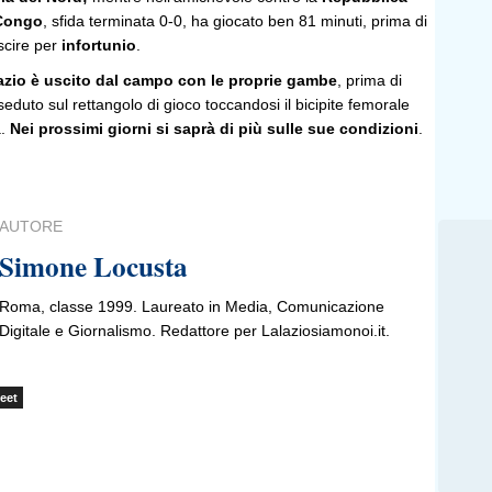
 Congo
, sfida terminata 0-0, ha giocato ben 81 minuti, prima di
scire per
infortunio
.
 Lazio è uscito dal campo con le proprie gambe
, prima di
 seduto sul rettangolo di gioco toccandosi il bicipite femorale
a.
Nei prossimi giorni si saprà di più sulle sue condizioni
.
AUTORE
Simone Locusta
Roma, classe 1999. Laureato in Media, Comunicazione
Digitale e Giornalismo. Redattore per Lalaziosiamonoi.it.
eet