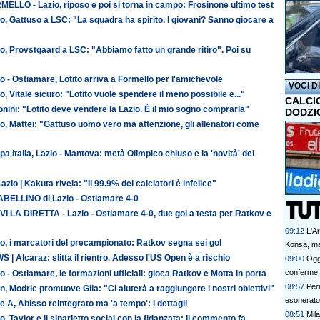
ELLO - Lazio, riposo e poi si torna in campo: Frosinone ultimo test
o, Gattuso a LSC: "La squadra ha spirito. I giovani? Sanno giocare a
o, Provstgaard a LSC: "Abbiamo fatto un grande ritiro". Poi su
o - Ostiamare, Lotito arriva a Formello per l'amichevole
VOCI D
o, Vitale sicuro: "Lotito vuole spendere il meno possibile e..."
CALCI
nini: "Lotito deve vendere la Lazio. È il mio sogno comprarla"
DODZI
o, Mattei: "Gattuso uomo vero ma attenzione, gli allenatori come
a Italia, Lazio - Mantova: metà Olimpico chiuso e la 'novità' dei
azio | Kakuta rivela: "Il 99.9% dei calciatori è infelice"
TABELLINO di Lazio - Ostiamare 4-0
VI LA DIRETTA - Lazio - Ostiamare 4-0, due gol a testa per Ratkov e
09:12
L'A
o, i marcatori del precampionato: Ratkov segna sei gol
Konsa, ma
 | Alcaraz: slitta il rientro. Adesso l'US Open è a rischio
09:00
Oggi
conferme e
o - Ostiamare, le formazioni ufficiali: gioca Ratkov e Motta in porta
08:57
Per
n, Modric promuove Gila: "Ci aiuterà a raggiungere i nostri obiettivi"
esonerato
e A, Abisso reintegrato ma 'a tempo': i dettagli
08:51
Mil
o, Taylor e il siparietto social con la fidanzata: il commento fa