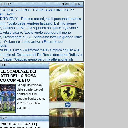
 LETTE:
OGGI
IERI
IA JR A 19 EURO E TSHIRT A PARTIRE DA 15:
AL LAZIO
 TO ITALY - Turismo record, ma il personale manca:
nini: "Lotito deve vendere la Lazio. È il mio sogno
o, Gattuso a LSC: "La squadra ha spirito. I giovani?
o, Vitale sicuro: "Lotito vuole spendere il meno
o, Provstgaard a LSC: "Abbiamo fatto un grande ritiro".
o - Ostiamare, Lotito arriva a Formello per
evole
a Italia, Lazio - Mantova: metà Olimpico chiuso e la
r Lazio all’Ostiamare di De Rossi: decidono Ratkov e
o, Mattei: "Gattuso uomo vero ma attenzione, gli
TO DI
 LE SCADENZE DEI
ATTI DELLA ROSA:
NCO COMPLETO
Di seguito l'elenco
delle scadenze dei
contratti di tutti i
giocatori della Lazio.
2027: Cancellieri,
Cataldi,...
SIVE
OMERCATO LAZIO |