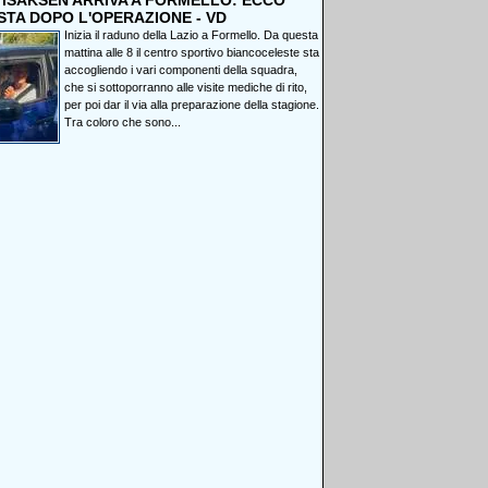
, ISAKSEN ARRIVA A FORMELLO: ECCO
STA DOPO L'OPERAZIONE - VD
Inizia il raduno della Lazio a Formello. Da questa
mattina alle 8 il centro sportivo biancoceleste sta
accogliendo i vari componenti della squadra,
che si sottoporranno alle visite mediche di rito,
per poi dar il via alla preparazione della stagione.
Tra coloro che sono...