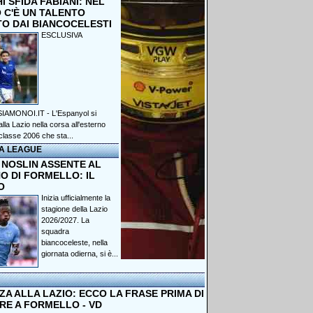
 SFIDA FABIANI: NEL
 C'È UN TALENTO
TO DAI BIANCOCELESTI
ESCLUSIVA
IAMONOI.IT - L'Espanyol si
lla Lazio nella corsa all'esterno
classe 2006 che sta...
A LEAGUE
 NOSLIN ASSENTE AL
O DI FORMELLO: IL
O
Inizia ufficialmente la
stagione della Lazio
2026/2027. La
squadra
biancoceleste, nella
giornata odierna, si è...
A ALLA LAZIO: ECCO LA FRASE PRIMA DI
RE A FORMELLO - VD