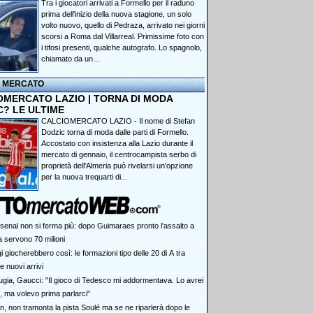
Tra i giocatori arrivati a Formello per il raduno
prima dell'inizio della nuova stagione, un solo
volto nuovo, quello di Pedraza, arrivato nei giorni
scorsi a Roma dal Villarreal. Primissime foto con
i tifosi presenti, qualche autografo. Lo spagnolo,
chiamato da un...
I MERCATO
OMERCATO LAZIO | TORNA DI MODA
C? LE ULTIME
CALCIOMERCATO LAZIO - Il nome di Stefan
Dodzic torna di moda dalle parti di Formello.
Accostato con insistenza alla Lazio durante il
mercato di gennaio, il centrocampista serbo di
proprietà dell'Almeria può rivelarsi un'opzione
per la nuova trequarti di...
rsenal non si ferma più: dopo Guimaraes pronto l'assalto a
 servono 70 milioni
 giocherebbero così: le formazioni tipo delle 20 di A tra
 nuovi arrivi
ugia, Gaucci: "Il gioco di Tedesco mi addormentava. Lo avrei
, ma volevo prima parlarci"
an, non tramonta la pista Soulé ma se ne riparlerà dopo le