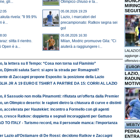
MONCHI
e, gli...
Olimpico chiuso e la...
MIRINO
SEGUI
2:05
05.08.2026 19:29
akuta rivela: "Il 99.9%
Lazio, i marcatori del
i è...
precampionato: Ratkov segna sei
gol
8:00
05.08.2026 16:30
az: slitta il rientro.
Milan, Modric promuove Gila: "Ci
 Open è a...
aiuterà a raggiungere i...
LALAZIOS
aggiunge a
offensivo 
o, la lettera su Il Tempo: “Cosa non torna sul Flaminio”
EUROP
o, Djimsiti saluta Sarri: si apre la strada per Romagnoli?
LAZIO,
ente di Zaccagni propone Esposito: la posizione della Lazio
RADUN
MOTIV
LIA JR A 19 EURO E TSHIRT A PARTIRE DA 15: CORRI AL LAZIO
o, il Sassuolo non molla Pinamonti: rifiutata un’offerta dalla Premier
o, un Olimpico deserto: le ragioni dietro la chiusura di curve e distinti
o, accelerata per Hautekiet: incontro a Formello con gli agenti
o, cresce Ratkov: doppietta e segnali incoraggianti per Gattuso
D TO ITALY - Turismo record, ma il personale manca: l'importanza
WEBTV
PEDRAZ
er Lazio all’Ostiamare di De Rossi: decidono Ratkov e Zaccagni
ENTRA