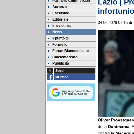
Lazio | Pr
Partners Commerciali
Auronzo
infortunio
Esclusive
Editoriale
04.06.2026 07:15
d
In evidenza
News
Il punto di
Formello
Forum Biancoceleste
Calciomercato
Pubblicità
Segui
Mi Piace
Oliver Provstgaar
della
Danimarca
. 
contro la
Macedoni