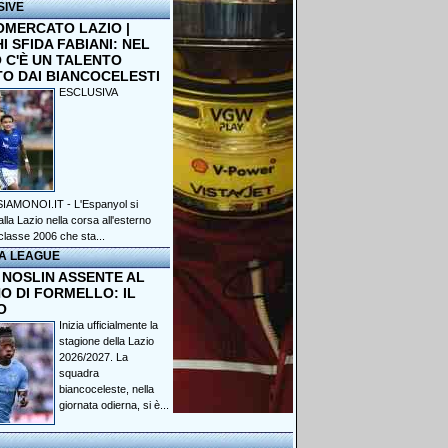
SIVE
OMERCATO LAZIO |
 SFIDA FABIANI: NEL
 C'È UN TALENTO
TO DAI BIANCOCELESTI
ESCLUSIVA
IAMONOI.IT - L'Espanyol si
lla Lazio nella corsa all'esterno
classe 2006 che sta...
A LEAGUE
 NOSLIN ASSENTE AL
O DI FORMELLO: IL
O
Inizia ufficialmente la
stagione della Lazio
2026/2027. La
squadra
biancoceleste, nella
giornata odierna, si è...