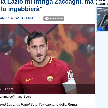
lla Lazio mi intriga Zaccagni, ma
LAZIO
COME 
 lo ingabbierà"
ANDREA CASTELLANO
vedi letture
WEB.com
 Sammarco/Image Sport
World Legends Padel Tour,
l'ex capitano della
Roma