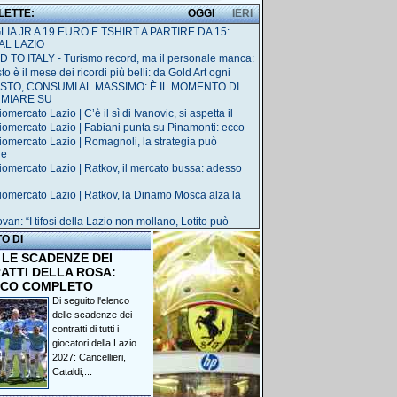
 LETTE:
OGGI
IERI
IA JR A 19 EURO E TSHIRT A PARTIRE DA 15:
AL LAZIO
 TO ITALY - Turismo record, ma il personale manca:
o è il mese dei ricordi più belli: da Gold Art ogni
STO, CONSUMI AL MASSIMO: È IL MOMENTO DI
RMIARE SU
omercato Lazio | C’è il sì di Ivanovic, si aspetta il
iomercato Lazio | Fabiani punta su Pinamonti: ecco
iomercato Lazio | Romagnoli, la strategia può
re
iomercato Lazio | Ratkov, il mercato bussa: adesso
iomercato Lazio | Ratkov, la Dinamo Mosca alza la
van: “I tifosi della Lazio non mollano, Lotito può
TO DI
 LE SCADENZE DEI
ATTI DELLA ROSA:
NCO COMPLETO
Di seguito l'elenco
delle scadenze dei
contratti di tutti i
giocatori della Lazio.
2027: Cancellieri,
Cataldi,...