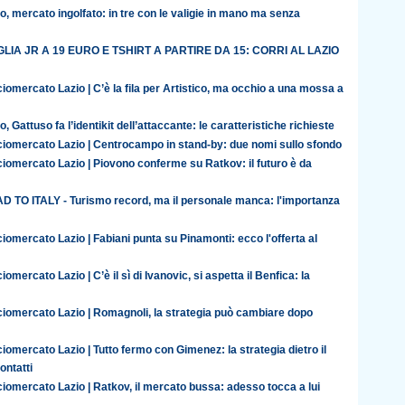
o, mercato ingolfato: in tre con le valigie in mano ma senza
LIA JR A 19 EURO E TSHIRT A PARTIRE DA 15: CORRI AL LAZIO
iomercato Lazio | C’è la fila per Artistico, ma occhio a una mossa a
o, Gattuso fa l’identikit dell’attaccante: le caratteristiche richieste
ciomercato Lazio | Centrocampo in stand-by: due nomi sullo sfondo
iomercato Lazio | Piovono conferme su Ratkov: il futuro è da
D TO ITALY - Turismo record, ma il personale manca: l'importanza
iomercato Lazio | Fabiani punta su Pinamonti: ecco l'offerta al
iomercato Lazio | C’è il sì di Ivanovic, si aspetta il Benfica: la
ciomercato Lazio | Romagnoli, la strategia può cambiare dopo
iomercato Lazio | Tutto fermo con Gimenez: la strategia dietro il
contatti
iomercato Lazio | Ratkov, il mercato bussa: adesso tocca a lui