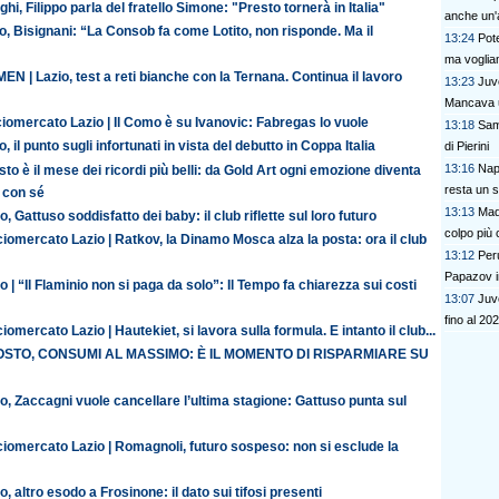
ghi, Filippo parla del fratello Simone: "Presto tornerà in Italia"
anche un'a
o, Bisignani: “La Consob fa come Lotito, non risponde. Ma il
13:24
Pote
ma voglia
N | Lazio, test a reti bianche con la Ternana. Continua il lavoro
13:23
Juv
Mancava u
iomercato Lazio | Il Como è su Ivanovic: Fabregas lo vuole
13:18
Sam
o, il punto sugli infortunati in vista del debutto in Coppa Italia
di Pierini
13:16
Nap
to è il mese dei ricordi più belli: da Gold Art ogni emozione diventa
resta un 
 con sé
13:13
Mad
o, Gattuso soddisfatto dei baby: il club riflette sul loro futuro
colpo più 
iomercato Lazio | Ratkov, la Dinamo Mosca alza la posta: ora il club
13:12
Peru
Papazov in
o | “Il Flaminio non si paga da solo”: Il Tempo fa chiarezza sui costi
13:07
Juve
fino al 20
iomercato Lazio | Hautekiet, si lavora sulla formula. E intanto il club...
STO, CONSUMI AL MASSIMO: È IL MOMENTO DI RISPARMIARE SU
o, Zaccagni vuole cancellare l’ultima stagione: Gattuso punta sul
ciomercato Lazio | Romagnoli, futuro sospeso: non si esclude la
o, altro esodo a Frosinone: il dato sui tifosi presenti