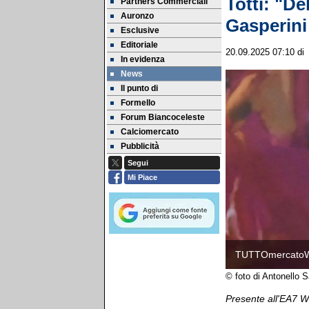
Totti: "De
Partners Commerciali
Auronzo
Gasperini
Esclusive
Editoriale
20.09.2025 07:10
di
In evidenza
News
Il punto di
Formello
Forum Biancoceleste
Calciomercato
Pubblicità
Segui
Mi Piace
TUTTOmercato
© foto di Antonello
Presente all'EA7 