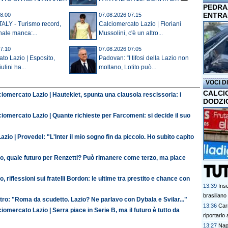
PEDRAZ
ENTRA
8:00
07.08.2026 07:15
ALY - Turismo record,
Calciomercato Lazio | Floriani
nale manca:...
Mussolini, c'è un altro...
7:10
07.08.2026 07:05
to Lazio | Esposito,
Padovan: “I tifosi della Lazio non
ulini ha...
mollano, Lotito può...
VOCI D
CALCI
iomercato Lazio | Hautekiet, spunta una clausola rescissoria: i
DODZI
iomercato Lazio | Quante richieste per Farcomeni: si decide il suo
azio | Provedel: "L'Inter il mio sogno fin da piccolo. Ho subito capito
io, quale futuro per Renzetti? Può rimanere come terzo, ma piace
o, riflessioni sui fratelli Bordon: le ultime tra prestito e chance con
13:39
Inse
brasiliano
ro: "Roma da scudetto. Lazio? Ne parlavo con Dybala e Svilar..."
13:36
Car
iomercato Lazio | Serra piace in Serie B, ma il futuro è tutto da
riportarlo
13:27
Napo