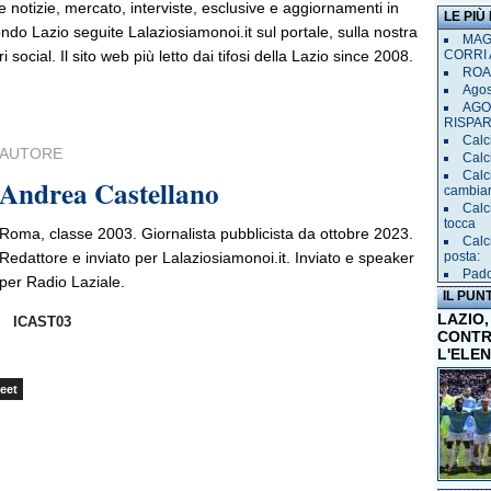
le notizie, mercato, interviste, esclusive e aggiornamenti in
LE PIÙ
do Lazio seguite Lalaziosiamonoi.it sul portale, sulla nostra
MAGL
ri social. Il sito web più letto dai tifosi della Lazio since 2008.
CORRI 
ROAD
Agost
AGO
RISPA
Calci
AUTORE
Calc
Calc
Andrea Castellano
cambia
Calc
tocca
Roma, classe 2003. Giornalista pubblicista da ottobre 2023.
Calc
Redattore e inviato per Lalaziosiamonoi.it. Inviato e speaker
posta:
Pado
per Radio Laziale.
IL PUN
LAZIO,
ICAST03
CONTR
L'ELE
eet