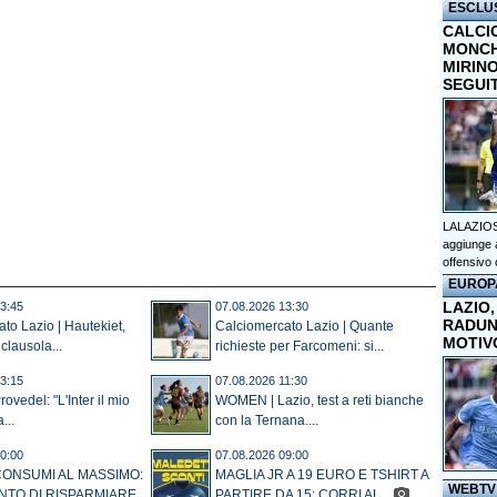
ESCLU
CALCI
MONCHI
MIRINO
SEGUI
LALAZIOS
aggiunge a
offensivo 
EUROP
LAZIO,
3:45
07.08.2026 13:30
RADUN
to Lazio | Hautekiet,
Calciomercato Lazio | Quante
MOTIV
clausola...
richieste per Farcomeni: si...
3:15
07.08.2026 11:30
rovedel: "L'Inter il mio
WOMEN | Lazio, test a reti bianche
...
con la Ternana....
0:00
07.08.2026 09:00
CONSUMI AL MASSIMO:
MAGLIA JR A 19 EURO E TSHIRT A
WEBTV
NTO DI RISPARMIARE...
PARTIRE DA 15: CORRI AL...