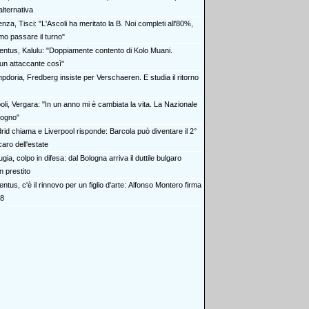
lternativa
nza, Tisci: "L'Ascoli ha meritato la B. Noi completi all'80%,
mo passare il turno"
entus, Kalulu: "Doppiamente contento di Kolo Muani.
n attaccante così"
pdoria, Fredberg insiste per Verschaeren. E studia il ritorno
oli, Vergara: "In un anno mi è cambiata la vita. La Nazionale
sogno"
rid chiama e Liverpool risponde: Barcola può diventare il 2°
caro dell'estate
gia, colpo in difesa: dal Bologna arriva il duttile bulgaro
 prestito
ntus, c'è il rinnovo per un figlio d'arte: Alfonso Montero firma
28