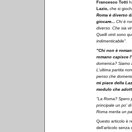
Francesco Totti
ha
Lazio,
che si gioch
Roma è diverso da 
giocare...
Chi è ro
diverso. Che sia vi
Quelli vinti sono q
indimenticabile".
"Chi non è romano
romano capisce l'i
domenica? Siamo al
L'ultima partita no
penso che domenica 
mi piace della La
modulo che adotte
"La Roma? Spero pos
principale un po' di 
Roma merita un pa
Questo articolo è r
dell’articolo senza