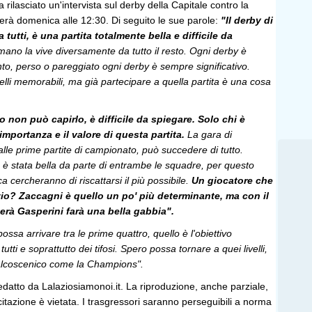
 rilasciato un'intervista sul derby della Capitale contro la
erà domenica alle 12:30. Di seguito le sue parole:
"Il derby di
tutti, è una partita totalmente bella e difficile da
mano la vive diversamente da tutto il resto. Ogni derby è
nto, perso o pareggiato ogni derby è sempre significativo.
uelli memorabili, ma già partecipare a quella partita è una cosa
 non può capirlo, è difficile da spiegare. Solo chi è
mportanza e il valore di questa partita.
La gara di
le prime partite di campionato, può succedere di tutto.
n è stata bella da parte di entrambe le squadre, per questo
cercheranno di riscattarsi il più possibile.
Un giocatore che
zio? Zaccagni è quello un po' più determinante, ma con il
rà Gasperini farà una bella gabbia".
sa arrivare tra le prime quattro, quello è l'obiettivo
tutti e soprattutto dei tifosi. Spero possa tornare a quei livelli,
lcoscenico come la Champions".
edatto da Lalaziosiamonoi.it. La riproduzione, anche parziale,
 citazione è vietata. I trasgressori saranno perseguibili a norma