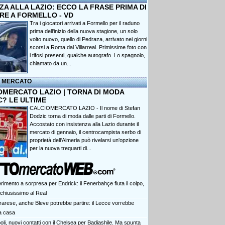
A ALLA LAZIO: ECCO LA FRASE PRIMA DI
RE A FORMELLO - VD
Tra i giocatori arrivati a Formello per il raduno
prima dell'inizio della nuova stagione, un solo
volto nuovo, quello di Pedraza, arrivato nei giorni
scorsi a Roma dal Villarreal. Primissime foto con
i tifosi presenti, qualche autografo. Lo spagnolo,
chiamato da un...
I MERCATO
OMERCATO LAZIO | TORNA DI MODA
C? LE ULTIME
CALCIOMERCATO LAZIO - Il nome di Stefan
Dodzic torna di moda dalle parti di Formello.
Accostato con insistenza alla Lazio durante il
mercato di gennaio, il centrocampista serbo di
proprietà dell'Almeria può rivelarsi un'opzione
per la nuova trequarti di...
rimento a sorpresa per Endrick: il Fenerbahçe fiuta il colpo,
 chiusissimo al Real
rarese, anche Bleve potrebbe partire: il Lecce vorrebbe
 a casa
li, nuovi contatti con il Chelsea per Badiashile. Ma spunta